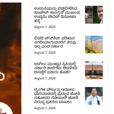
ಉಡುಪಿಯನ್ನು ಬೆಚ್ಚಿಬೀಳಿಸಿದ
ಶೂಟೌಟ್‌: ಕಾಂಗ್ರೆಸ್‌ ಮುಖಂಡ,
ಉದ್ಯಮಿ ಡೇವಿಡ್ ಡಿಸೋಜಾ
ಹತ್ಯೆ
August 7, 2026
ಬಿಡದಿ ಟೌನ್‌ಶಿಪ್‌: ಪರಿಹಾರ
ನಿಗದಿಯಾಗುವವರೆಗೆ ತೆರವು
ಇಲ್ಲ ಎಂದ ಸರ್ಕಾರ
August 7, 2026
ಬಾಗಿಲು ಮುಚ್ಚುವ ಸ್ಥಿತಿಯಲ್ಲಿ
ಸರ್ಕಾರಿ ಶಾಲೆಗಳು: ಆಡಳಿತದ
ಅಸಡ್ಡೆಗೆ ಯಾರು ಹೊಣೆ?
August 7, 2026
ಲೈಂಗಿಕ ದೌರ್ಜನ್ಯ ಆರೋಪ :
ಧಾರವಾಡದಲ್ಲಿ ಪ್ರಲ್ಹಾದ ಜೋಶಿ
ಸಹೋದರ ಗೋಪಾಲ್ ಜೋಶಿ
ವಿರುದ್ಧ ಪ್ರಕರಣ ದಾಖಲು
August 7, 2026