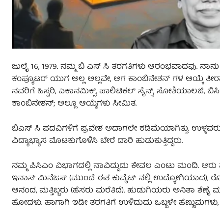
ಜುಲೈ 16, 1979. ನಮ್ಮ ಬಿ ಎಸ್‌ ಸಿ ತರಗತಿಗಳು ಆರಂಭವಾದವು. ನಾನು ಭೌತ
ಕಂಪ್ಯೂಟರ್‌ ಯುಗ ಅಲ್ಲ ಅಲ್ಲವೇ, ಆಗ ಕಾಂಬಿನೇಶನ್‌ ಗಳ ಆಯ್ಕೆ ತೀರಾ ಕಡಿ
ನವರಿಗೆ ಹಿಸ್ಟರಿ, ಎಕಾನಮಿಕ್ಸ್‌, ಪಾಲಿಟಿಕಲ್‌ ಸೈನ್ಸ್‌, ಸೋಶಿಯಾಲಜಿ, ಬಿಸಿನೆ
ಕಾಂಬಿನೇಶನ್; ಅಲ್ಲೂ ಆಯ್ಕೆಗಳು ಸೀಮಿತ.
ಬಿಎಸ್‌ ಸಿ ಪದವಿಗಳಿಗೆ ಪ್ರವೇಶ ಅದಾಗಲೇ ಕಡಿಮೆಯಾಗಿತ್ತು. ಉಳ್ಳವರು ಹ
ವಿದ್ಯಾಭ್ಯಾಸ ಮೊಟಕುಗೊಳಿಸಿ ಬೇರೆ ದಾರಿ ಹುಡುಕುತ್ತಿದ್ದರು.
ನಮ್ಮ ಪಿಸಿಎಂ ವಿಭಾಗದಲ್ಲಿ ನಾವಿದ್ದುದು ಕೇವಲ ಎಂಟು ಮಂದಿ. ಆರ
ಇನಾಸ್‌ ಮಿನೆಜಸ್‌ (ಮುಂದೆ ಈತ ಕುವೈಟ್‌ ನಲ್ಲಿ ಉದ್ಯೋಗಿಯಾದ), ರೊನಾ
ಆನಂದ, ಮತ್ತಿಬ್ಬರು (ಹೆಸರು ಮರೆತಿದೆ). ಹುಡುಗಿಯರು ಅನಿತಾ ಶೆಣೈ ಮ
ಹೋದಳು. ಹಾಗಾಗಿ ಇಡೀ ತರಗತಿಗೆ ಉಳಿದುದು ಒಬ್ಬಳೇ ಹೆಣ್ಣುಮಗಳು, 