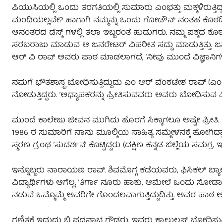
ಪಿಯುಸಿಯಲ್ಲಿ ಒಂದು ತರಗತಿಯಲ್ಲಿ ಸುಮಾರು ಎಂಭತ್ತು ಮಕ್ಕಳಿರುತ್ತಿದ
ಮಂದಿಯಲ್ಲವೇ? ಹಾಗಾಗಿ ನಮ್ಮನ್ನು ಒಂದು ಗೋಡೌನ್‌ ನಂತಹ ಕೊಠಡಿ
ಆನಂತರದ ಡೆಸ್ಕ್‌ ಗಳಲ್ಲಿ ತಲಾ ಇಬ್ಬರಂತೆ ಹುಡುಗರು. ನಮ್ಮ ಪಕ್ಕದ ಕೊಠ
ಸರಬರಾಜು ಮಾಡುವ ಆ ಜನರೇಟರ್‌ ವಿಪರೀತ ಸದ್ದು ಮಾಡುತ್ತಿತ್ತು. ಜ
ಆರ್‌ ವಿ ರಾವ್‌ ಅವರು ಪಾಠ ಮಾಡಲಾಗದೆ, ʼನೀವು ಮುಂದೆ ವಿಜ್ಞಾನಿಗಳಾಗ
ನಮಗೆ ಭೌತಶಾಸ್ತ್ರ ಬೋಧಿಸುತ್ತಿದ್ದುದು ಎಂ ಆರ್‌ ವೆಂಕಟೇಶ ರಾವ್‌ (
ನೋಡುತ್ತಿದ್ದರು. ʼಅಧ್ಯಾಪಕರನ್ನು ಪ್ರೀತಿಸುವವರು ಅವರು ಬೋಧಿಸುವ ವ
ಮುಂದೆ ಕಾಲೇಜು ಜೀವನ ಮುಗಿದು ಹೊರಗೆ ಸಿಕ್ಕಾಗಲೂ ಅಷ್ಟೇ ಪ್ರೀತ
1986 ರ ಸುಮಾರಿಗೆ ನಾನು ಮೂಲ್ಕಿಯ ಸಾಹಿತ್ಯ ಸಮ್ಮೇಳನಕ್ಕೆ ಹೋಗಿದ
ಸ್ಮರಣ ಗ್ರಂಥ ʼಸುದರ್ಶನʼ ಕೊಟ್ಟಿದ್ದರು (ದಕ್ಷಿಣ ಕನ್ನಡ ಜಿಲ್ಲೆಯ ಸ
ಇನ್ನೊಬ್ಬರು ನಾರಾಯಣ ರಾವ್. ಶಿವಮೊಗ್ಗ ಕಡೆಯವರು, ಫಿಸಿಕಲ್‌ ಬ್ಯಾಲೆನ್ಸ್
ವಿದ್ಯಾರ್ಥಿಗಳು ಆಗೆಲ್ಲ, ʼತಿರ್ಗಾ ನೂರು ಹಾಕು, ಆಮೇಲೆ ಒಂದು ಸ
ನಡುವೆ ಒಮ್ಮೊಮ್ಮೆ ಅವರಿಗೇ ಗೊಂದಲವಾಗುತ್ತಿದ್ದುದಿತ್ತು. ಅವರ ಪಾಠ ಅತ
ಗಣಿತಕ್ಕೆ ಇದ್ದುದು ಬಿ ಪದ್ಮನಾಭ ಗೌಡರು. ಇವರು ಕ್ಯಾಲ್ಕುಲಸ್‌ ಬೋಧಿಸುತ್