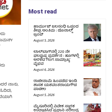
Most read
ಹಾರ್ಮುಜ್‌ ಜಲಸಂಧಿ ಒಪ್ಪಂದ
ಶೀಘ್ರ ಅಂತಿಮ : ಡೊನಾಲ್ಡ್‌
ಅದು
ಟ್ರಂಪ್‌
ಕಾಮರ್ಸ್‌
August 5, 2026
ಳ
ಲಾಲ್‍ಬಾಗ್‍ನಲ್ಲಿ 220 ನೇ
ಫಲಪುಷ್ಪ ಪ್ರದರ್ಶನ : ಹೂಗಳಲ್ಲಿ
ಅರಳಿದ ‘ಗಂಗ ಸಾಮ್ರಾಜ್ಯ’
ವೈಭವ
ವರು
August 6, 2026
ರಾಜೀನಾಮೆ ಹಿಂಪಡೆದ ಇಂಡಿ
ಂದರೆ ನಾನು,
ಶಾಸಕ ಯಶವಂತರಾಯಗೌಡ
ಪಾಟೀಲ
 ಓದಿದ),
August 5, 2026
ುವೆಯಾಗಿ
ಮೈಸೂರಿನಲ್ಲಿ ವಿವೇಕ ಸ್ಮಾರಕ
ಉದ್ಘಾಟಿಸಿದ ಪ್ರಧಾನಿ ನರೇಂದ್ರ