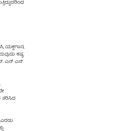
ತಿದ್ದುದರಿಂದ
ಸಿ, ಯಕ್ಷಗಾನ,
ರುವುದು ಕಷ್ಟ.
. ಎನ್‌ ಎಸ್‌
,
ವೇ
 ತರಿಸಿದ
ು. ಎರಡು
ತು