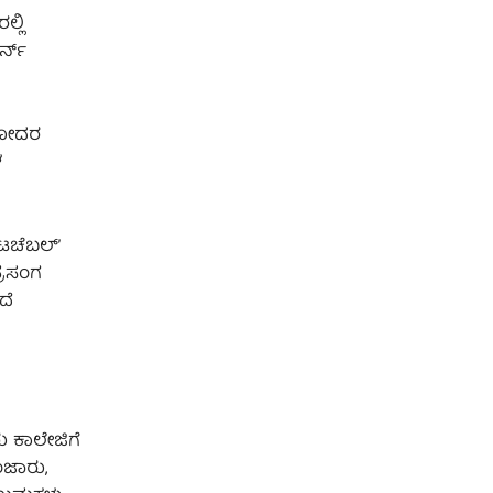
್ಲಿ
ನ್‌
ದಾಮೋದರ
ಳ
ಟಚೆಬಲ್‌ʼ
ಪ್ರಸಂಗ
ದೆ
ು ಕಾಲೇಜಿಗೆ
ಂಜಾರು,