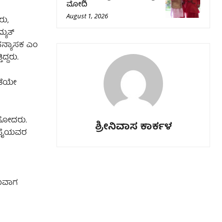
ಮೋದಿ
August 1, 2026
ರು,
ಯುತ್‌
ಪನ್ಯಾಸಕ ಎಂ
ದ್ದರು.
ಂತೆಯೇ
 ಹೋದರು.
ಶ್ರೀನಿವಾಸ ಕಾರ್ಕಳ
ಎ ಪೈಯವರ
ಡುವಾಗ