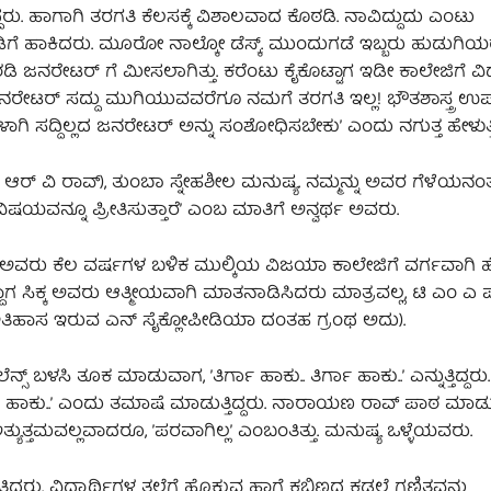
್ದರು. ಹಾಗಾಗಿ ತರಗತಿ ಕೆಲಸಕ್ಕೆ ವಿಶಾಲವಾದ ಕೊಠಡಿ. ನಾವಿದ್ದುದು ಎಂಟು
ಗೆ ಹಾಕಿದರು. ಮೂರೋ ನಾಲ್ಕೋ ಡೆಸ್ಕ್. ಮುಂದುಗಡೆ ಇಬ್ಬರು ಹುಡುಗಿಯ
ಡಿ ಜನರೇಟರ್‌ ಗೆ ಮೀಸಲಾಗಿತ್ತು. ಕರೆಂಟು ಕೈಕೊಟ್ಟಾಗ ಇಡೀ ಕಾಲೇಜಿಗೆ ವಿದ್
ನರೇಟರ್‌ ಸದ್ದು ಮುಗಿಯುವವರೆಗೂ ನಮಗೆ ತರಗತಿ ಇಲ್ಲ! ಭೌತಶಾಸ್ತ್ರ ಉ
ಿ ಸದ್ದಿಲ್ಲದ ಜನರೇಟರ್‌ ಅನ್ನು ಸಂಶೋಧಿಸಬೇಕುʼ ಎಂದು ನಗುತ್ತ ಹೇಳುತ್ತಿ
ಎಂ ಆರ್‌ ವಿ ರಾವ್), ತುಂಬಾ ಸ್ನೇಹಶೀಲ ಮನುಷ್ಯ. ನಮ್ಮನ್ನು ಅವರ ಗೆಳೆಯನ
ಿಷಯವನ್ನೂ ಪ್ರೀತಿಸುತ್ತಾರೆʼ ಎಂಬ ಮಾತಿಗೆ ಅನ್ವರ್ಥ ಅವರು.
ಿ. ಅವರು ಕೆಲ ವರ್ಷಗಳ ಬಳಿಕ ಮುಲ್ಕಿಯ ವಿಜಯಾ ಕಾಲೇಜಿಗೆ ವರ್ಗವಾಗಿ
್ದಾಗ ಸಿಕ್ಕ ಅವರು ಆತ್ಮೀಯವಾಗಿ ಮಾತನಾಡಿಸಿದರು ಮಾತ್ರವಲ್ಲ, ಟಿ ಎಂ 
ಮಗ್ರ ಇತಿಹಾಸ ಇರುವ ಎನ್‌ ಸೈಕ್ಲೋಪೀಡಿಯಾ ದಂತಹ ಗ್ರಂಥ ಅದು).
‌ ಬಳಸಿ ತೂಕ ಮಾಡುವಾಗ, ʼತಿರ್ಗಾ ಹಾಕು.. ತಿರ್ಗಾ ಹಾಕು..ʼ ಎನ್ನುತ್ತಿದ್ದರು.
ೋಡಾ ಹಾಕು..ʼ ಎಂದು ತಮಾಷೆ ಮಾಡುತ್ತಿದ್ದರು. ನಾರಾಯಣ ರಾವ್‌ ಪಾಠ ಮಾ
್ಯುತ್ತಮವಲ್ಲವಾದರೂ, ʼಪರವಾಗಿಲ್ಲʼ ಎಂಬಂತಿತ್ತು. ಮನುಷ್ಯ ಒಳ್ಳೆಯವರು.
ತಿದ್ದರು. ವಿದ್ಯಾರ್ಥಿಗಳ ತಲೆಗೆ ಹೊಕ್ಕುವ ಹಾಗೆ ಕಬ್ಬಿಣದ ಕಡಲೆ ಗಣಿತವನ್ನು