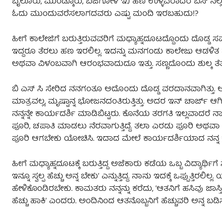
ಬೈಲೂರು, ಮುಂಡ್ಕೂರು, ಬಜೆಗೋಳಿ ಇ.) ಹಣ ಉಳ್ಳವರಾದರೆ ಬಸ್‌ ನಲ್ಲಿ 
ಓದು ಮುಂದುವರೆಸಲಾಗದವರು ಎಷ್ಟು ಮಂದಿ ಇರಬಹುದು!?
ಹೀಗೆ ಕಾಲೇಜಿಗೆ ಬರುತ್ತಿರುವವರಿಗೆ ಮಧ್ಯಾಹ್ನದೂಟದ್ದೊಂದು ದೊಡ್ಡ ಸ
ಇದ್ದರೂ ತೆರಲು ಹಣ ಇರಲಿಲ್ಲ. ಇದನ್ನು ಮನಗಂಡು ಕಾಲೇಜು ಆಡಳಿತ ಮ
ಅಥವಾ ವಿಳಂಬವಾಗಿ ಆರಂಭವಾದುದೂ ಇತ್ತು. ಸಣ್ಣದೊಂದು ಶುಲ್ಕ ತೆ
ಬಿ ಎಸ್‌ ಸಿ ಸೇರಿದ ನನಗಂತೂ ಅದೊಂದು ದೊಡ್ಡ ವರದಾನವಾಗಿತ್ತು. ಅಲ್ಲ
ಮಾತ್ರವಲ್ಲ, ಮೃಷ್ಟಾನ್ನ ಭೋಜನದಂತಿರುತ್ತಿತ್ತು. ಅದರ ಇನ್‌ ಚಾರ್ಜ್
ನನ್ನನ್ನೇ ಕಾರ್ಯದರ್ಶಿ ಮಾಡಿಬಿಟ್ಟರು. ಕೊನೆಯ ತರಗತಿ ಇಲ್ಲವಾದರೆ ನಾ
ಪೂರಿ, ಚಪಾತಿ ಮಾಡಲು ನೆರವಾಗುತ್ತಿದ್ದೆ. ತಲಾ ಎರಡು ಪೂರಿ ಅ
ಪೂರಿ ಆಗಬೇಕು ಯೋಚಿಸಿ. ಇದಾದ ಮೇಲೆ ಕಾರ್ಯದರ್ಶಿಯಾದ ನನ್ನ ಕೆ
ಹೀಗೆ ಮಧ್ಯಾಹ್ನದೂಟಕ್ಕೆ ಬರುತ್ತಿದ್ದ ಅಜೆಕಾರು ಕಡೆಯ ಒಬ್ಬ ವಿದ್ಯಾರ್ಥ
ಇನ್ನೂ ಸ್ವಲ್ಪ ಹೆಚ್ಚು ಅನ್ನ ಬೇಕುʼ ಎನ್ನುತ್ತಿದ್ದ. ನಾನು ಇದಕ್ಕೆ ಒಪ್ಪುತ್ತ
ಹೇಳಿಕೊಂಡಿರಬೇಕು. ಕಾಮತರು ನನ್ನನ್ನು ಕರೆದು, ʼಆತನಿಗೆ ಹಸಿವು ಜಾಸ್ತ
ಹೆಚ್ಚು ಹಾಕಿʼ ಎಂದರು. ಅಂದಿನಿಂದ ಆತನೊಬ್ಬನಿಗೆ ಹೆಚ್ಚುವರಿ ಅನ್ನ ಬಡಿಸುತ್