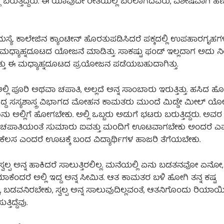
ಬರುತ್ತಿದ್ದರು. ಈ ಯಾವುದೇ ರೀತಿಯಲ್ಲಿ ಬರಲಾಗದವರು, ವಿಶೇಷವಾಗಿ ಹೆಣ್ಣ
ಮಸ್ಯೆ. ಕಾಲೇಜಿನ ಕ್ಯಾಂಟೀನ್‌ ಹೊರತುಪಡಿಸಿದರೆ ಪಕ್ಕದಲ್ಲಿ ಉಪಹಾರಗೃಹಗಳ
ಧ್ಯಾಹ್ನದೂಟದ ಯೋಜನೆ ಮಾಡಿತ್ತು. ಸಾಕಷ್ಟು ಫಂಡ್‌ ಇಲ್ಲದಾಗ ಅದು ನಿಂ
ತ್ತು ಈ ಮಧ್ಯಾಹ್ನದೂಟದ ಪ್ರಯೋಜನ ಪಡೆಯಬಹುದಾಗಿತ್ತು.
ಿ ಪೂರಿ ಅಥವಾ ಚಪಾತಿ, ಅಲ್ಲದೆ ಅನ್ನ ಸಾಂಬಾರು ಇರುತ್ತಿತ್ತು. ಹಸಿದ ಹೊಟ
‌ ಆಗಿದ್ದ ಸಸ್ಯಶಾಸ್ತ್ರ ವಿಭಾಗದ ಮೋಹನ ಕಾಮತರು ಮುಂದೆ ಮಿಡ್ಡೇ ಮೀಲ್‌ ಯ
ನು ಅಲ್ಲಿಗೆ ಹೋಗಬೇಕು. ಅಲ್ಲಿ ಒಬ್ಬರು ಅಡುಗೆ ಭಟರು ಬರುತ್ತಿದ್ದರು. ಅವರ 
ಥವಾ ಚಪಾತಿಯಂತೆ ಸುಮಾರು ಐವತ್ತು ಮಂದಿಗೆ ಊಟವಾಗಬೇಕು ಅಂದರೆ ಎಷ್
ಲಸ ಎಂದರೆ ಊಟಕ್ಕೆ ಬಂದ ವಿದ್ಯಾರ್ಥಿಗಳ ಹಾಜರಿ ತೆಗೆಯಬೇಕು.
ಿಗೆ ಸ್ವಲ್ಪ ಅನ್ನ ಹಾಕಿದರೆ ಸಾಲುತ್ತಿರಲಿಲ್ಲ. ಮನೆಯಲ್ಲಿ ಏನು ಬಡತನವೋ ಏನೋ
ಿರಲಿಲ್ಲ. ಯಾಕೆಂದರೆ ಅಲ್ಲಿ ಇದ್ದ ಅನ್ನ ಸೀಮಿತ. ಆತ ಕಾಮತರ ಬಳಿ ಹೋಗಿ ತನ್ನ ಕಷ್ಟ
ಿ, ಬಡವನಿರಬೇಕು, ಸ್ವಲ್ಪ ಅನ್ನ ಸಾಲುವುದಿಲ್ಲವಂತೆ, ಆತನಿಗೊಂದು ರಿಯಾಯಿತಿ 
ತಿದ್ದೆವು.