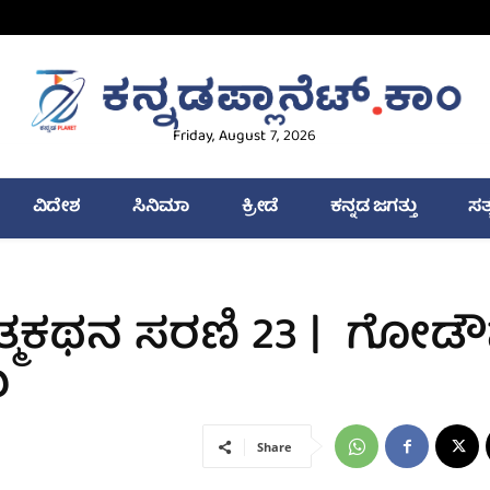
Friday, August 7, 2026
ವಿದೇಶ
ಸಿನಿಮಾ
ಕ್ರೀಡೆ
ಕನ್ನಡ ಜಗತ್ತು
ಸತ
ತ್ಮಕಥನ ಸರಣಿ 23 | ಗೋಡೌನ
ು
Share