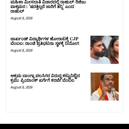
ಮಹಿಳಾ ಮೀಸಲಾತಿ ವಿಚಾರದಲ್ಲಿ ರಾಹುಲ್‌-ರಿಜಿಜು
ವಾಕ್ಸಮರ : ‘ಷರತ್ತಿಲ್ಲದೆ ಜಾರಿಗೆ ತನ್ನಿ’ ಎಂದ
ರಾಹುಲ್‌
August 8, 2026
ಜಾರ್ಖಂಡ್‌ ವಿದ್ಯಾರ್ಥಿಗಳ ಹೋರಾಟಕ್ಕೆ CJP
ಬೆಂಬಲ: ರಾಂಚಿ ಪ್ರತಿಭಟನಾ ಸ್ಥಳಕ್ಕೆ ನಿಯೋಗ
August 8, 2026
ಅಕ್ರಮ ಬಾಂಗ್ಲಾ ವಲಸಿಗರ ವಿರುದ್ಧ ಕಟ್ಟುನಿಟ್ಟಿನ
ಕ್ರಮ: ಪ್ರಿಯಾಂಕ್ ಖರ್ಗೆಗೆ ಕರವೇ ಬೆಂಬಲ
August 8, 2026