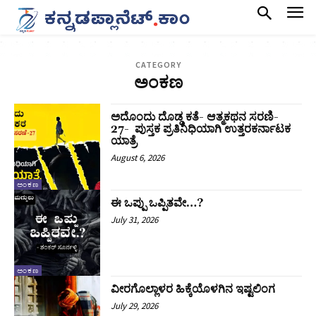
CATEGORY
ಅಂಕಣ
ಅದೊಂದು ದೊಡ್ಡ ಕತೆ- ಆತ್ಮಕಥನ ಸರಣಿ-
27- ಪುಸ್ತಕ ಪ್ರತಿನಿಧಿಯಾಗಿ ಉತ್ತರಕರ್ನಾಟಕ
ಯಾತ್ರೆ
August 6, 2026
ಅಂಕಣ
ಈ ಒಪ್ಪು ಒಪ್ಪಿತವೇ…?
July 31, 2026
ಅಂಕಣ
ವೀರಗೊಲ್ಲಾಳರ ಹಿಕ್ಕೆಯೊಳಗಿನ ಇಷ್ಟಲಿಂಗ
July 29, 2026