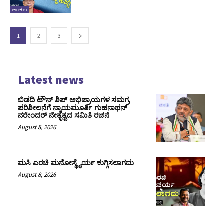
ಅಂಕಣ
1
2
3
Latest news
ಬಿಡದಿ ಟೌನ್ ಶಿಪ್ ಅಭಿಪ್ರಾಯಗಳ ಸಮಗ್ರ
ಪರಿಶೀಲನೆಗೆ ನ್ಯಾಯಮೂರ್ತಿ ಗುಹನಾಥನ್
ನರೇಂದರ್ ನೇತೃತ್ವದ ಸಮಿತಿ ರಚನೆ
August 8, 2026
ಮಸಿ ಎರಚಿ ಮನೋಸ್ಥೈರ್ಯ ಕುಗ್ಗಿಸಲಾಗದು
August 8, 2026