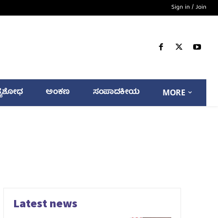
Sign in / Join
್ಯಶೋಧ
ಅಂಕಣ
ಸಂಪಾದಕೀಯ
MORE
Latest news