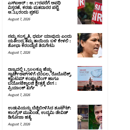
ಎಸ್‌ಐಆರ್‌ : ಆ.17ರವರೆಗೆ ಅವಧಿ
ವಿಸ್ತರಣೆ, ಕರಡು ಮತದಾರರ ಪಟ್ಟಿ
ಆ.24ರಂದು ಪ್ರಕಟ
August 7, 2026
ನಮ್ಮ ಸಂಸ್ಕೃತಿ, ಧರ್ಮ ಯಾವುದು ಎಂದು
ಯತೀಂದ್ರ ತಮ್ಮ ತಾಯಿಯ ಬಳಿ ಕೇಳಲಿ :
ಶೋಭಾ ಕರಂದ್ಲಾಜೆ ತಿರುಗೇಟು
August 7, 2026
ರಾಜ್ಯದಲ್ಲಿ 1,500ಕ್ಕೂ ಹೆಚ್ಚು
ಸ್ಟಾರ್ಟ್‌ಅಪ್‌ಗಳಿಗೆ ಬೆಂಬಲ, ರೊಬೊಟಿಕ್ಸ್,
ಕ್ವಾಂಟಮ್ ಕಂಪ್ಯೂಟಿಂಗ್ ಹಾಗೂ
ಬಯೋಟೆಕ್ನಾಲಜಿ ಕ್ಷೇತ್ರಕ್ಕೆ ವೇಗ :
ಪ್ರಿಯಾಂಕ್‌ ಖರ್ಗೆ
August 7, 2026
ಉಡುಪಿಯನ್ನು ಬೆಚ್ಚಿಬೀಳಿಸಿದ ಶೂಟೌಟ್‌:
ಕಾಂಗ್ರೆಸ್‌ ಮುಖಂಡ, ಉದ್ಯಮಿ ಡೇವಿಡ್
ಡಿಸೋಜಾ ಹತ್ಯೆ
August 7, 2026