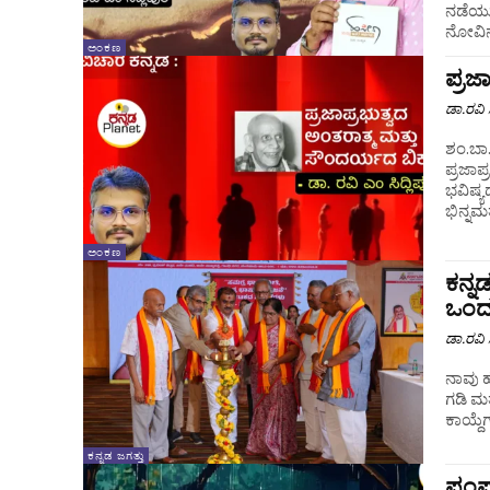
ನಡೆಯುತ
ನೋವಿನ
ಅಂಕಣ
ಪ್ರಜ
ಡಾ.ರವಿ ಸ
ಶಂ.ಬಾ. 
ಪ್ರಜಾಪ
ಭವಿಷ್ಯದ
ಭಿನ್ನಮತ
ಅಂಕಣ
ಕನ್ನ
ಒಂದು 
ಡಾ.ರವಿ ಸ
ನಾವು 
ಗಡಿ ಮತ
ಕಾಯ್ದ
ಕನ್ನಡ ಜಗತ್ತು
ಪಂಪ