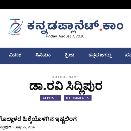
Friday, August 7, 2026
ವಿದೇಶ
ಸಿನಿಮಾ
ಕ್ರೀಡೆ
ಕನ್ನಡ ಜಗತ್ತು
ಸತ
AUTHOR NAME
ಡಾ.ರವಿ ಸಿದ್ಲಿಪುರ
34 POSTS
0 COMMENTS
ೊಲ್ಲಾಳರ ಹಿಕ್ಕೆಯೊಳಗಿನ ಇಷ್ಟಲಿಂಗ
ಿದ್ಲಿಪುರ
-
July 29, 2026