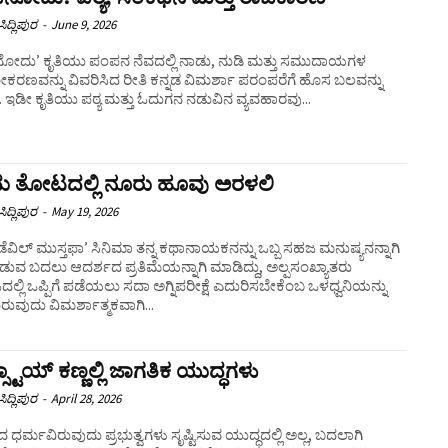
ಿದ್ಲಿಪುರ
-
June 9, 2026
ೋದು’ ಕೃತಿಯು ಪಂಪನ ನೆವದಲ್ಲಿ ನಾಡು, ನುಡಿ ಮತ್ತು ಸಮುದಾಯಗಳ
ಿಧೀಕರಣವನ್ನು ವಿವರಿಸಿದ ರೀತಿ ಕನ್ನಡ ವಿಮರ್ಶಾ ಪರಂಪರೆಗೆ ಹೊಸ ಬಲವನ್ನು
. ಇಡೀ ಕೃತಿಯು ಪಠ್ಯ ಮತ್ತು ಓದುಗನ ನಡುವಿನ ವ್ಯವಹಾರವು...
ು ತೋಟದಲ್ಲಿ ನೂರು ಹೂವು ಅರಳಲಿ
ಿದ್ಲಿಪುರ
-
May 19, 2026
ಡೆವಿಲ್ ಮುಸ್ತಫಾ’ ಸಿನಿಮಾ ತನ್ನ ಕಥಾನಾಯಕನನ್ನು ಒಬ್ಬ ಸಹಜ ಮನುಷ್ಯನನ್ನಾಗಿ
ೊಡುವ ಬದಲು ಆದರ್ಶದ ಪ್ರತಿಮೆಯನ್ನಾಗಿ ಮಾಡಿದ್ದು, ಅಲ್ಪಸಂಖ್ಯಾತರು
್ಲಿ ಒಪ್ಪಿಗೆ ಪಡೆಯಲು ಸದಾ ಅಗ್ನಿಪರೀಕ್ಷೆ ಎದುರಿಸಬೇಕೆಂಬ ಒಳಧ್ವನಿಯನ್ನು
ುವುದು ವಿಮರ್ಶಾತ್ಮಕವಾಗಿ...
ಸ್ಟಾಯ್ ಕಣ್ಣಲ್ಲಿ ಜಾಗತಿಕ ಯುದ್ಧಗಳು
ಿದ್ಲಿಪುರ
-
April 28, 2026
 ಧರ್ಮವಿರುವುದು ಪ್ರಭುತ್ವಗಳು ಸೃಷ್ಟಿಸುವ ಯುದ್ಧದಲ್ಲಿ ಅಲ್ಲ, ಬದಲಾಗಿ