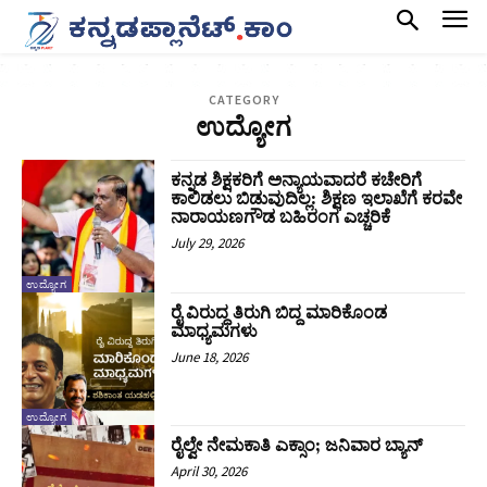
CATEGORY
ಉದ್ಯೋಗ
ಕನ್ನಡ ಶಿಕ್ಷಕರಿಗೆ ಅನ್ಯಾಯವಾದರೆ ಕಚೇರಿಗೆ
ಕಾಲಿಡಲು ಬಿಡುವುದಿಲ್ಲ: ಶಿಕ್ಷಣ ಇಲಾಖೆಗೆ ಕರವೇ
ನಾರಾಯಣಗೌಡ ಬಹಿರಂಗ ಎಚ್ಚರಿಕೆ
July 29, 2026
ಉದ್ಯೋಗ
ರೈ ವಿರುದ್ಧ ತಿರುಗಿ ಬಿದ್ದ ಮಾರಿಕೊಂಡ
ಮಾಧ್ಯಮಗಳು
June 18, 2026
ಉದ್ಯೋಗ
ರೈಲ್ವೇ ನೇಮಕಾತಿ ಎಕ್ಸಾಂ; ಜನಿವಾರ ಬ್ಯಾನ್
April 30, 2026