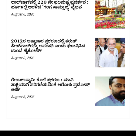
ಲಾಲ್‍ಬಾಗ್‍ನಲ್ಲಿ 220 ನೇ ಫಲಪುಷ್ಪ ಪ್ರದರ್ಶನ :
ಹೂಗಳಲ್ಲಿ ಅರಳಿದ ‘ಗಂಗ ಸಾಮ್ರಾಜ್ಯ’ ವೈಭವ
August 6, 2026
2013ರ ಅತ್ಯಾಚಾರ ಪ್ರಕರಣದಲ್ಲಿ ತರುಣ್
ತೇಜ್‌ಪಾಲ್‌ರನ್ನು ಅಪರಾಧಿ ಎಂದು ಘೋಷಿಸಿದ
ಬಾಂಬೆ ಹೈಕೋರ್ಟ್
August 6, 2026
ರೇಣುಕಾಸ್ವಾಮಿ ಕೊಲೆ ಪ್ರಕರಣ : ಮಾಫಿ
ಸಾಕ್ಷಿಯಾಗಿ ಪರಿಗಣಿಸುವಂತೆ ಆರೋಪಿ ಪ್ರದೋಷ್‌
ಅರ್ಜಿ
August 6, 2026