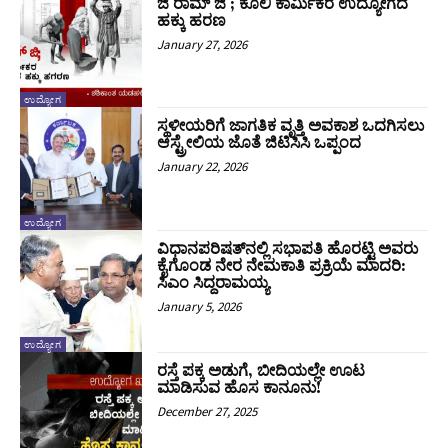
ಜಿ ರಾಮ್ ಜಿ ; ಕೂಲಿ ಕಾರ್ಮಿಕರ ಉದ್ಯೋಗದ
ಹಕ್ಕು ಹರಣ
January 27, 2026
ಉದ್ಯೋಗ
ಸ್ಥಳೀಯರಿಗೆ ಜಾಗತಿಕ ವೃತ್ತಿ ಅವಕಾಶ ಒದಗಿಸಲು
ಆಸ್ಟ್ರೇಲಿಯ ಜೊತೆ ಜಿಟಿಸಿಸಿ ಒಪ್ಪಂದ
January 22, 2026
ಉದ್ಯೋಗ
ವಿಧಾನಪರಿಷತ್‌ನಲ್ಲಿ ಸಭಾಪತಿ ಹೊರಟ್ಟಿ ಅವರು
ಕೈಗೊಂಡ ನೇರ ನೇಮಕಾತಿ ಪ್ರಕ್ರಿಯೆ ಮಾದರಿ:
ಸಿಎಂ ಸಿದ್ದರಾಮಯ್ಯ
January 5, 2026
ಉದ್ಯೋಗ
ರಸ್ತೆ ಪಕ್ಕ ಅಡುಗೆ, ಬೀದಿಯಲ್ಲೇ ಊಟ
ಮಾಡಿಸುವ ಹೊಸ ಕಾನೂನು!
December 27, 2025