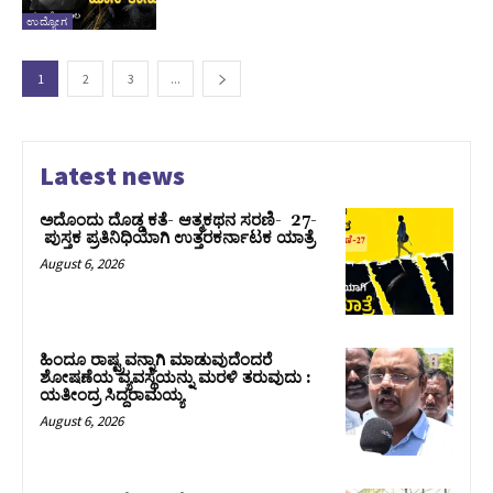
ಉದ್ಯೋಗ
1
2
3
...
Latest news
ಅದೊಂದು ದೊಡ್ಡ ಕತೆ- ಆತ್ಮಕಥನ ಸರಣಿ- 27-
ಪುಸ್ತಕ ಪ್ರತಿನಿಧಿಯಾಗಿ ಉತ್ತರಕರ್ನಾಟಕ ಯಾತ್ರೆ
August 6, 2026
ಹಿಂದೂ ರಾಷ್ಟ್ರವನ್ನಾಗಿ ಮಾಡುವುದೆಂದರೆ
ಶೋಷಣೆಯ ವ್ಯವಸ್ಥೆಯನ್ನು ಮರಳಿ ತರುವುದು :
ಯತೀಂದ್ರ ಸಿದ್ದರಾಮಯ್ಯ
August 6, 2026