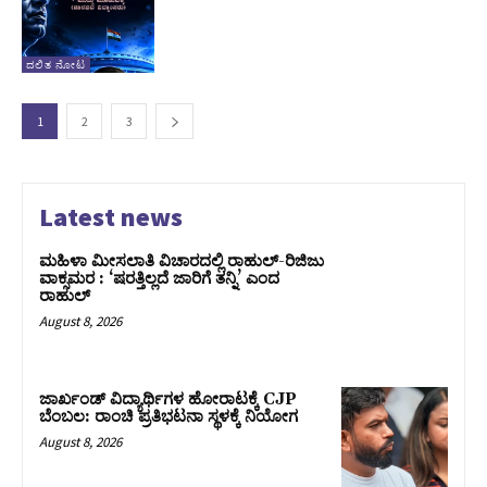
ದಲಿತ ನೋಟ
1
2
3
Latest news
ಮಹಿಳಾ ಮೀಸಲಾತಿ ವಿಚಾರದಲ್ಲಿ ರಾಹುಲ್‌-ರಿಜಿಜು
ವಾಕ್ಸಮರ : ‘ಷರತ್ತಿಲ್ಲದೆ ಜಾರಿಗೆ ತನ್ನಿ’ ಎಂದ
ರಾಹುಲ್‌
August 8, 2026
ಜಾರ್ಖಂಡ್‌ ವಿದ್ಯಾರ್ಥಿಗಳ ಹೋರಾಟಕ್ಕೆ CJP
ಬೆಂಬಲ: ರಾಂಚಿ ಪ್ರತಿಭಟನಾ ಸ್ಥಳಕ್ಕೆ ನಿಯೋಗ
August 8, 2026