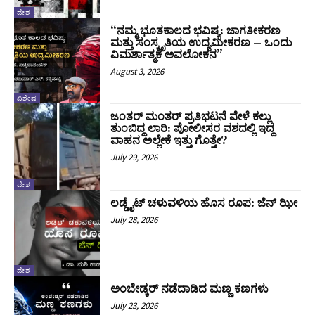
ದೇಶ
“ನಮ್ಮ ಭೂತಕಾಲದ ಭವಿಷ್ಯ: ಜಾಗತೀಕರಣ
ಮತ್ತು ಸಂಸ್ಕೃತಿಯ ಉದ್ಯಮೀಕರಣ – ಒಂದು
ವಿಮರ್ಶಾತ್ಮಕ ಅವಲೋಕನ”
August 3, 2026
ವಿಶೇಷ
ಜಂತರ್‌ ಮಂತರ್‌ ಪ್ರತಿಭಟನೆ ವೇಳೆ ಕಲ್ಲು
ತುಂಬಿದ್ದ ಲಾರಿ: ಪೋಲೀಸರ ವಶದಲ್ಲಿ ಇದ್ದ
ವಾಹನ ಅಲ್ಲೇಕೆ ಇತ್ತು ಗೊತ್ತೇ?
July 29, 2026
ದೇಶ
ಲಡ್ಡೈಟ್ ಚಳುವಳಿಯ ಹೊಸ ರೂಪ: ಜೆನ್‌ ಝೀ
July 28, 2026
ದೇಶ
ಅಂಬೇಡ್ಕರ್ ನಡೆದಾಡಿದ ಮಣ್ಣ ಕಣಗಳು
July 23, 2026