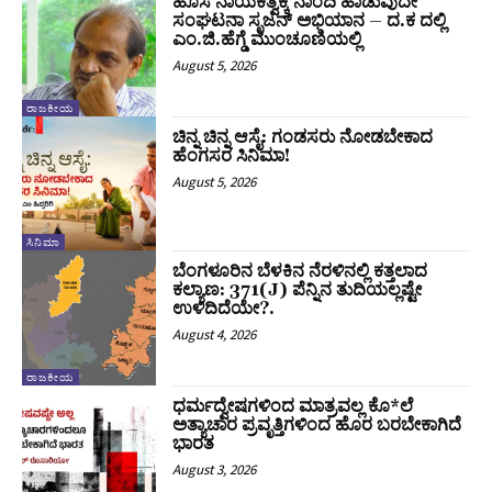
ಹೊಸ ನಾಯಕತ್ವಕ್ಕೆ ನಾಂದಿ ಹಾಡುವುದೇ
ಸಂಘಟನಾ ಸೃಜನ್ ಅಭಿಯಾನ – ದ.ಕ ದಲ್ಲಿ
ಎಂ.ಜಿ.ಹೆಗ್ಡೆ ಮುಂಚೂಣಿಯಲ್ಲಿ
August 5, 2026
ರಾಜಕೀಯ
ಚಿನ್ನ ಚಿನ್ನ ಆಸೈ: ಗಂಡಸರು ನೋಡಬೇಕಾದ
ಹೆಂಗಸರ ಸಿನಿಮಾ!
August 5, 2026
ಸಿನಿಮಾ
ಬೆಂಗಳೂರಿನ ಬೆಳಕಿನ ನೆರಳಿನಲ್ಲಿ ಕತ್ತಲಾದ
ಕಲ್ಯಾಣ: 371(J) ಪೆನ್ನಿನ ತುದಿಯಲ್ಲಷ್ಟೇ
ಉಳಿದಿದೆಯೇ?.
August 4, 2026
ರಾಜಕೀಯ
ಧರ್ಮದ್ವೇಷಗಳಿಂದ ಮಾತ್ರವಲ್ಲ ಕೊ*ಲೆ
ಅತ್ಯಾಚಾರ ಪ್ರವೃತ್ತಿಗಳಿಂದ ಹೊರ ಬರಬೇಕಾಗಿದೆ
ಭಾರತ
August 3, 2026