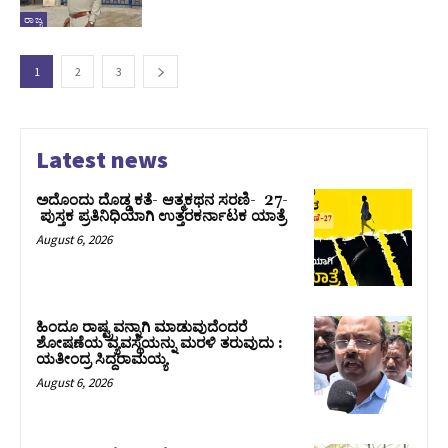
ರಾಜ್ಯ
1
2
3
Latest news
ಅದೊಂದು ದೊಡ್ಡ ಕತೆ- ಆತ್ಮಕಥನ ಸರಣಿ- 27-
ಪುಸ್ತಕ ಪ್ರತಿನಿಧಿಯಾಗಿ ಉತ್ತರಕರ್ನಾಟಕ ಯಾತ್ರೆ
August 6, 2026
ಹಿಂದೂ ರಾಷ್ಟ್ರವನ್ನಾಗಿ ಮಾಡುವುದೆಂದರೆ
ಶೋಷಣೆಯ ವ್ಯವಸ್ಥೆಯನ್ನು ಮರಳಿ ತರುವುದು :
ಯತೀಂದ್ರ ಸಿದ್ದರಾಮಯ್ಯ
August 6, 2026