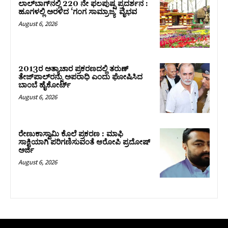
ಲಾಲ್‍ಬಾಗ್‍ನಲ್ಲಿ 220 ನೇ ಫಲಪುಷ್ಪ ಪ್ರದರ್ಶನ :
ಹೂಗಳಲ್ಲಿ ಅರಳಿದ ‘ಗಂಗ ಸಾಮ್ರಾಜ್ಯ’ ವೈಭವ
August 6, 2026
2013ರ ಅತ್ಯಾಚಾರ ಪ್ರಕರಣದಲ್ಲಿ ತರುಣ್
ತೇಜ್‌ಪಾಲ್‌ರನ್ನು ಅಪರಾಧಿ ಎಂದು ಘೋಷಿಸಿದ
ಬಾಂಬೆ ಹೈಕೋರ್ಟ್
August 6, 2026
ರೇಣುಕಾಸ್ವಾಮಿ ಕೊಲೆ ಪ್ರಕರಣ : ಮಾಫಿ
ಸಾಕ್ಷಿಯಾಗಿ ಪರಿಗಣಿಸುವಂತೆ ಆರೋಪಿ ಪ್ರದೋಷ್‌
ಅರ್ಜಿ
August 6, 2026