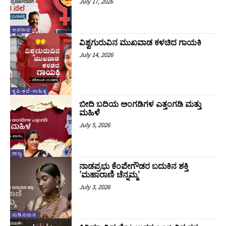
July 17, 2026
ಅಪರಾಧ
ವಿಶ್ವಗುರುವಿನ ಮುಖವಾಡ ಕಳಚಿದ ಗಾಯಕಿ
July 14, 2026
ಕೃಷಿ-ಕಲೆ-ಸಾಹಿತ್ಯ
ಬೀದಿ ಬದಿಯ ಅಂಗಡಿಗಳ ಎತ್ತಂಗಡಿ ಮತ್ತು
ಮಹಿಳೆ
July 5, 2026
ರಾಜ್ಯ
ನಾಡಪ್ರಭು ಕೆಂಪೇಗೌಡರ ಬದುಕಿನ ಶಕ್ತಿ
ʼಮಹಾರಾಣಿ ಚೆನ್ನಮ್ಮʼ
July 3, 2026
ನುಡಿನಮನ