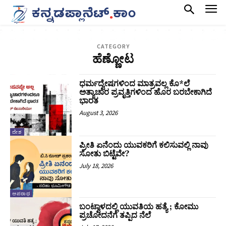
CATEGORY
ಹೆಣ್ಣೋಟ
ಧರ್ಮದ್ವೇಷಗಳಿಂದ ಮಾತ್ರವಲ್ಲ ಕೊ*ಲೆ
ಅತ್ಯಾಚಾರ ಪ್ರವೃತ್ತಿಗಳಿಂದ ಹೊರ ಬರಬೇಕಾಗಿದೆ
ಭಾರತ
August 3, 2026
ದೇಶ
ಪ್ರೀತಿ ಏನೆಂದು ಯುವಕರಿಗೆ ಕಲಿಸುವಲ್ಲಿ ನಾವು
ಸೋತು ಬಿಟ್ಟೆವೇ?
July 18, 2026
ಅಪರಾಧ
ಬಂಟ್ವಾಳದಲ್ಲಿ ಯುವತಿಯ ಹತ್ಯೆ ; ಕೋಮು
ಪ್ರಚೋದನೆಗೆ ತಪ್ಪಿದ ನೆಲೆ