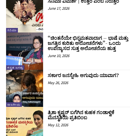
ಸಿನಿಮಾ ವಿಮರ್ಶೆ | ಉತ್ತರ ಎಂಬ ನಿರುತ್ತರ
June 17, 2026
ಸಿನಿಮಾ
“ಚಿಂತನೆಯೇ ಭಿನ್ನಮತವಾದಾಗ – ಭಾಷೆ ಮತ್ತು
ಜಗತ್ತಿನ ಕುರಿತು ಆಲೋಚನೆಗಳು”- ಒಂದು
ಉಪನ್ಯಾಸದ ಸುತ್ತ ಆಲೋಚನೆಯ ಹುತ್ತ
June 10, 2026
ಕನ್ನಡ ಜಗತ್ತು
ಸರ್ಕಾರ ಜನಸ್ನೇಹಿ ಆಗುವುದು ಯಾವಾಗ?
May 26, 2026
ರಾಜಕೀಯ
ತ್ರಿಶಾ ಕೃಷ್ಣನ್ ಬಗೆಗಿನ ಕುಹಕ ಗಂಡಾಳ್ವಿಕೆ
ಮನಸ್ಥಿತಿಯ ಪ್ರತಿಬಿಂಬ
May 12, 2026