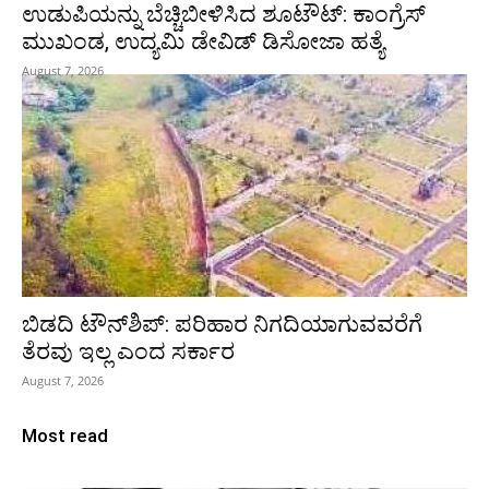
ಉಡುಪಿಯನ್ನು ಬೆಚ್ಚಿಬೀಳಿಸಿದ ಶೂಟೌಟ್‌: ಕಾಂಗ್ರೆಸ್‌
ಮುಖಂಡ, ಉದ್ಯಮಿ ಡೇವಿಡ್ ಡಿಸೋಜಾ ಹತ್ಯೆ
August 7, 2026
ಬಿಡದಿ ಟೌನ್‌ಶಿಪ್‌: ಪರಿಹಾರ ನಿಗದಿಯಾಗುವವರೆಗೆ
ತೆರವು ಇಲ್ಲ ಎಂದ ಸರ್ಕಾರ
August 7, 2026
Most read