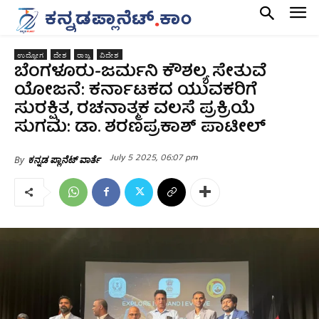
ಉದ್ಯೋಗ
ದೇಶ
ರಾಜ್ಯ
ವಿದೇಶ
ಬೆಂಗಳೂರು-ಜರ್ಮನಿ ಕೌಶಲ್ಯ ಸೇತುವೆ
ಯೋಜನೆ: ಕರ್ನಾಟಕದ ಯುವಕರಿಗೆ
ಸುರಕ್ಷಿತ, ರಚನಾತ್ಮಕ ವಲಸೆ ಪ್ರಕ್ರಿಯೆ
ಸುಗಮ: ಡಾ. ಶರಣಪ್ರಕಾಶ್‌ ಪಾಟೀಲ್‌
July 5 2025, 06:07 pm
By
ಕನ್ನಡ ಪ್ಲಾನೆಟ್ ವಾರ್ತೆ