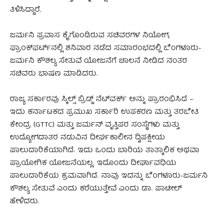
ತಿಳಿಸಿದ್ದಾರೆ.
ಜರ್ಮನಿ ಪ್ರವಾಸ ಕೈಗೊಂಡಿರುವ ಸಚಿವರಗಳ ನಿಯೋಗ,
ಫ್ರಾಂಕ್‌ಫರ್ಟ್‌ನಲ್ಲಿ ಶನಿವಾರ ನಡೆದ ಸಮಾರಂಭದಲ್ಲಿ ಬೆಂಗಳೂರು-
ಜರ್ಮನಿ ಕೌಶಲ್ಯ ಸೇತುವೆ ಯೋಜನೆಗೆ ಚಾಲನೆ ನೀಡಿದ ನಂತರ
ಸಚಿವರು ಭಾಷಣ ಮಾಡಿದರು.
ರಾಜ್ಯ ಸರ್ಕಾರವು ಸ್ಕಿಲ್ಸ್ ಬ್ರಿಡ್ಜ್ ನೆಟ್‌ವರ್ಕ್ ಅನ್ನು ಪ್ರಾರಂಭಿಸಿದೆ –
ಇದು ಕರ್ನಾಟಕದ ಪ್ರಮುಖ ಸರ್ಕಾರಿ ಉಪಕರಣ ಮತ್ತು ತರಬೇತಿ
ಕೇಂದ್ರ (GTTC) ಮತ್ತು ಜರ್ಮನ್ ವೃತ್ತಿಪರ ಸಂಸ್ಥೆಗಳು ಮತ್ತು
ಉದ್ಯೋಗದಾತರ ನಡುವಿನ ದೀರ್ಘಕಾಲೀನ ದ್ವಿಪಕ್ಷೀಯ
ಪಾಲುದಾರಿಕೆಯಾಗಿದೆ. ಇದು ಒಂದು ಬಾರಿಯ ತಾತ್ಕಾಲಿಕ ಅಥವಾ
ಪ್ರಾಯೋಗಿಕ ಯೋಜನೆಯಲ್ಲ. ಇದೊಂದು ದೀರ್ಘಾವಧಿಯ
ಪಾಲುದಾರಿಕೆಯ ಕ್ರಮವಾಗಿದೆ. ನಾವು ಇದನ್ನು ಬೆಂಗಳೂರು-ಜರ್ಮನಿ
ಕೌಶಲ್ಯ ಸೇತುವೆ ಎಂದು ಕರೆಯುತ್ತೇವೆ ಎಂದು ಡಾ. ಪಾಟೀಲ್
ಹೇಳಿದರು.