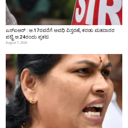
ಎಸ್‌ಐಆರ್‌ : ಆ.17ರವರೆಗೆ ಅವಧಿ ವಿಸ್ತರಣೆ, ಕರಡು ಮತದಾರರ
ಪಟ್ಟಿ ಆ.24ರಂದು ಪ್ರಕಟ
August 7, 2026