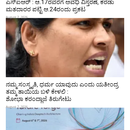
ಎಸ್‌ಐಆರ್‌ : ಆ.17ರವರೆಗೆ ಅವಧಿ ವಿಸ್ತರಣೆ, ಕರಡು
ಮತದಾರರ ಪಟ್ಟಿ ಆ.24ರಂದು ಪ್ರಕಟ
August 7, 2026
ನಮ್ಮ ಸಂಸ್ಕೃತಿ, ಧರ್ಮ ಯಾವುದು ಎಂದು ಯತೀಂದ್ರ
ತಮ್ಮ ತಾಯಿಯ ಬಳಿ ಕೇಳಲಿ :
ಶೋಭಾ ಕರಂದ್ಲಾಜೆ ತಿರುಗೇಟು
August 7, 2026