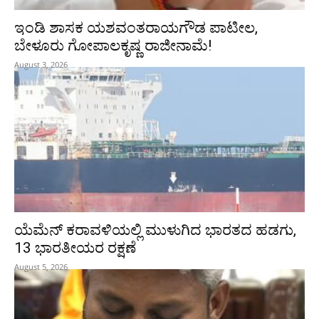
ಇಂಡಿ ಶಾಸಕ ಯಶವಂತರಾಯಗೌಡ ಪಾಟೀಲ,
ಬೇಳೂರು ಗೋಪಾಲಕೃಷ್ಣ ರಾಜೀನಾಮೆ!
August 3, 2026
ಯೆಮೆನ್‌ ಕರಾವಳಿಯಲ್ಲಿ ಮುಳುಗಿದ ಭಾರತದ ಹಡಗು,
13 ಭಾರತೀಯರ ರಕ್ಷಣೆ
August 5, 2026