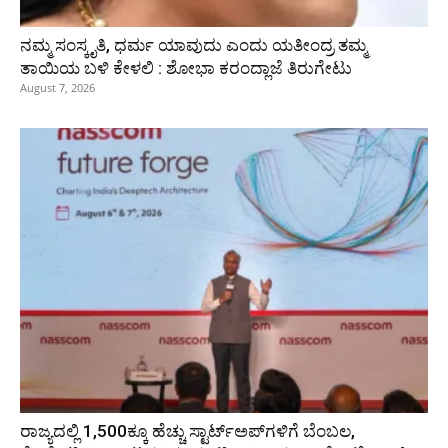
ನಮ್ಮ ಸಂಸ್ಕೃತಿ, ಧರ್ಮ ಯಾವುದು ಎಂದು ಯತೀಂದ್ರ ತಮ್ಮ
ತಾಯಿಯ ಬಳಿ ಕೇಳಲಿ : ಶೋಭಾ ಕರಂದ್ಲಾಜೆ ತಿರುಗೇಟು
August 7, 2026
ರಾಜ್ಯದಲ್ಲಿ 1,500ಕ್ಕೂ ಹೆಚ್ಚು ಸ್ಟಾರ್ಟ್‌ಅಪ್‌ಗಳಿಗೆ ಬೆಂಬಲ,