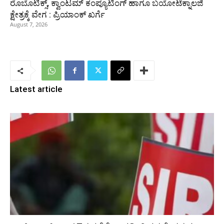
ರೊಬೊಟಿಕ್ಸ್, ಕ್ವಾಂಟಮ್ ಕಂಪ್ಯೂಟಿಂಗ್ ಹಾಗೂ ಬಯೋಟೆಕ್ನಾಲಜಿ
ಕ್ಷೇತ್ರಕ್ಕೆ ವೇಗ : ಪ್ರಿಯಾಂಕ್‌ ಖರ್ಗೆ
August 7, 2026
Latest article