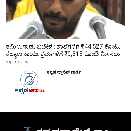
ತಮಿಳುನಾಡು ಬಜೆಟ್ : ಶಾಲೆಗಳಿಗೆ ₹44,527 ಕೋಟಿ,
ಕಲ್ಯಾಣ ಕಾರ್ಯಕ್ರಮಗಳಿಗೆ ₹9,818 ಕೋಟಿ ಮೀಸಲು
August 5, 2026
ಕನ್ನಡ ಪ್ಲಾನೆಟ್ ವಾರ್ತೆ