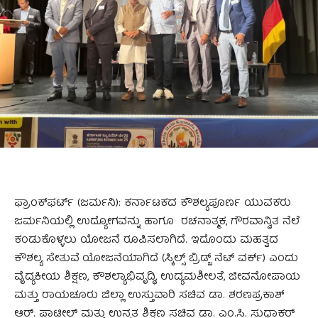
ಫ್ರಾಂಕ್‌ಫರ್ಟ್ (ಜರ್ಮನಿ): ಕರ್ನಾಟಕದ ಕೌಶಲ್ಯಪೂರ್ಣ ಯುವಕರು
ಜರ್ಮನಿಯಲ್ಲಿ ಉದ್ಯೋಗವನ್ನು ಹಾಗೂ ರಚನಾತ್ಮಕ, ಗೌರವಾನ್ವಿತ ನೆಲೆ
ಕಂಡುಕೊಳ್ಳಲು ಯೋಜನೆ ರೂಪಿಸಲಾಗಿದೆ. ಇದೊಂದು ಮಹತ್ವದ
ಕೌಶಲ್ಯ ಸೇತುವೆ ಯೋಜನೆಯಾಗಿದೆ (ಸ್ಕಿಲ್ಸ್ ಬ್ರಿಡ್ಜ್ ನೆಟ್‌ ವರ್ಕ್) ಎಂದು
ವೈದ್ಯಕೀಯ ಶಿಕ್ಷಣ, ಕೌಶಲ್ಯಾಭಿವೃದ್ಧಿ, ಉದ್ಯಮಶೀಲತೆ, ಜೀವನೋಪಾಯ
ಮತ್ತು ರಾಯಚೂರು ಜಿಲ್ಲಾ ಉಸ್ತುವಾರಿ ಸಚಿವ ಡಾ. ಶರಣಪ್ರಕಾಶ್
ಆರ್‌. ಪಾಟೀಲ್ ಮತ್ತು ಉನ್ನತ ಶಿಕ್ಷಣ ಸಚಿವ ಡಾ. ಎಂ.ಸಿ. ಸುಧಾಕರ್