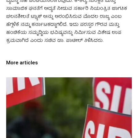
ವ್ಯವಸ್ಥೆ ಸಹ ಪರಿಚಯಿಸಲಾಗುವುದು. ಕೌಶಲ್ಯ, ಸುರಕ್ಷತೆ ಮತ್ತು
ಸಾಮಾಜಿಕ ಘನತೆಗೆ ಆದ್ಯತೆ ನೀಡುವ ಸರ್ಕಾರಿ ನಿಯಂತ್ರಿತ ಜಾಗತಿಕ
ಚಲನಶೀಲತೆ ಟ್ರ್ಯಾಕ್ ಅನ್ನು ಆರಂಭಿಸಿರುವ ಮೊದಲ ರಾಜ್ಯ ಎಂಬ
ಹೆಗ್ಗಳಿಕೆ ನಮ್ಮ ಕರ್ನಾಟಕದ್ದಾಗಲಿದೆ. ಇದು ಪರಸ್ಪರ ಗೌರವ ಮತ್ತು
ಹಂಚಿಕೆಯ ಸಮೃದ್ಧಿಯ ಭವಿಷ್ಯವನ್ನು ನಿರ್ಮಿಸುವ ವಿಶೇಷ ಉಪ
ಕ್ರಮವಾಗಿದೆ ಎಂದು ಸಚಿವ ಡಾ.‌ ಪಾಟೀಲ್‌ ತಿಳಿಸಿದರು.
More articles