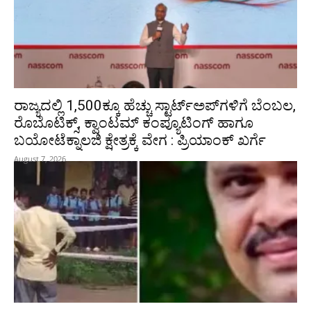
ರಾಜ್ಯದಲ್ಲಿ 1,500ಕ್ಕೂ ಹೆಚ್ಚು ಸ್ಟಾರ್ಟ್‌ಅಪ್‌ಗಳಿಗೆ ಬೆಂಬಲ,
ರೊಬೊಟಿಕ್ಸ್, ಕ್ವಾಂಟಮ್ ಕಂಪ್ಯೂಟಿಂಗ್ ಹಾಗೂ
ಬಯೋಟೆಕ್ನಾಲಜಿ ಕ್ಷೇತ್ರಕ್ಕೆ ವೇಗ : ಪ್ರಿಯಾಂಕ್‌ ಖರ್ಗೆ
August 7, 2026