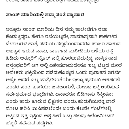
ಉರಿಸಿ, ಕಾಣಿಕೆ ಹಾಕಿ ದೈವಿಕಶಕ್ತಿಗೆ ನಡೆದುಕೊಳ್ಳುತ್ತಾರೆ.
ಸಾಂತ್‌ ಮಾರಿಯಲ್ಲಿ ನಮ್ಮ ಸಂತೆ ವ್ಯಾಪಾರ
ಅತ್ತೂರು ಸಾಂತ್‌ ಮಾರಿಯ ದಿನ ನಮ್ಮ ಕಾಲೇಜಿಗೂ ರಜಾ
ಕೊಡುತ್ತಿದ್ದರು. ಹೇಗೂ ರಜೆಯಲ್ಲವೇ, ಸಾಮಾನ್ಯವಾಗಿ ಕಾರ್ಕಳದ
ದೇಗುಲಗಳ ಜಾತ್ರೆ ಸಮಯ ಸಣ್ಣದೊಂದಾದರೂ ಹಾಜರಿ ಹಾಕುವ
ಅಭ್ಯಾಸ ಇರುವ ನಾನು, ಕಾರ್ಕಳದ ಮಸೀದಿಯ ಬಳಿಯ ರಸ್ತೆ
ಹಿಡಿದು ಅತ್ತೂರಿಗೆ ಸೈಕಲ್‌ ನಲ್ಲಿ ಹೊರಟುಬಿಡುತ್ತಿದ್ದೆ. ನಾಸ್ತಿಕನಾದ
ನನ್ನಂಥವರಿಗೆ ಆಗ ಅಲ್ಲಿ ವಿಶೇಷವಾದುದೇನೂ ಇಲ್ಲ. ಬೆಟ್ಟದ ಮೇಲೆ
ಅನೇಕರು ಭಕ್ತಿಯಿಂದ ನಡೆದುಕೊಳ್ಳುವ ಒಂದು ಪುರಾತನ ಇಗರ್ಜಿ
ಅಷ್ಟೇ. ಆದರೆ ಎಲ್ಲ ಜಾತ್ರೆಗಳಂತೆಯೇ ಇಲ್ಲೂ ಪ್ರಮುಖ ಆಕರ್ಷಣೆ
ಎಂದರೆ ಸಂತೆ. ಹಾಗೆಯೇ ಜನಜಂಗುಳಿ, ಮೇಣದ ಬತ್ತಿ ಉರಿಸುವ
ಸರ್ವಧರ್ಮದ ಭಕ್ತಾದಿಗಳು, ಏನಾದರೂ ಬಿಡಿಗಾಸು ಸಿಕ್ಕೀತೋ
ಎಂದು ಕಾದು ಕೂರುವ ಭಿಕ್ಷುಕರ ದಂಡು, ಹುಡುಗಿಯರತ್ತ ವಾರೆ
ನೋಟ ಹರಿಸಿ ಖುಷಿಪಡಲೆಂದೇ ಬಂದು ಕೆಲವೇ ಗಂಟೆಗಳಲ್ಲಿ
ಅತ್ತಿಂದ ಇತ್ತ, ಇತ್ತಿಂದ ಅತ್ತ ಹೀಗೆ ಒಟ್ಟು ಹಲವು ಕಿಲೋಮೀಟರ್‌
ಚಪ್ಪಲಿ ಸವೆಸುವ ಪಡ್ಡೆಗಳು.