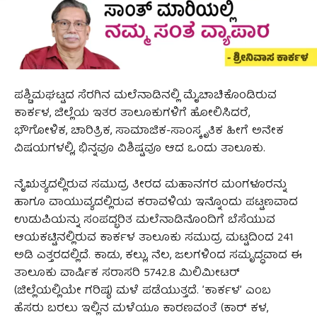
ಪಶ್ಚಿಮಘಟ್ಟದ ಸೆರಗಿನ ಮಲೆನಾಡಿನಲ್ಲಿ ಮೈಚಾಚಿಕೊಂಡಿರುವ
ಕಾರ್ಕಳ, ಜಿಲ್ಲೆಯ ಇತರ ತಾಲೂಕುಗಳಿಗೆ ಹೋಲಿಸಿದರೆ,
ಭೌಗೋಳಿಕ, ಚಾರಿತ್ರಿಕ, ಸಾಮಾಜಿಕ-ಸಾಂಸ್ಕೃತಿಕ ಹೀಗೆ ಅನೇಕ
ವಿಷಯಗಳಲ್ಲಿ, ಭಿನ್ನವೂ ವಿಶಿಷ್ಟವೂ ಆದ ಒಂದು ತಾಲೂಕು.
ನೈಋತ್ಯದಲ್ಲಿರುವ ಸಮುದ್ರ ತೀರದ ಮಹಾನಗರ ಮಂಗಳೂರನ್ನು
ಹಾಗೂ ವಾಯುವ್ಯದಲ್ಲಿರುವ ಕರಾವಳಿಯ ಇನ್ನೊಂದು ಪಟ್ಟಣವಾದ
ಉಡುಪಿಯನ್ನು ಸಂಪದ್ಭರಿತ ಮಲೆನಾಡಿನೊಂದಿಗೆ ಬೆಸೆಯುವ
ಆಯಕಟ್ಟಿನಲ್ಲಿರುವ ಕಾರ್ಕಳ ತಾಲೂಕು ಸಮುದ್ರ ಮಟ್ಟದಿಂದ 241
ಅಡಿ ಎತ್ತರದಲ್ಲಿದೆ. ಕಾಡು, ಕಲ್ಲು, ನೆಲ, ಜಲಗಳಿಂದ ಸಮೃದ್ಧವಾದ ಈ
ತಾಲೂಕು ವಾರ್ಷಿಕ ಸರಾಸರಿ 5742.8 ಮಿಲಿಮೀಟರ್‌
(ಜಿಲ್ಲೆಯಲ್ಲಿಯೇ ಗರಿಷ್ಠ) ಮಳೆ ಪಡೆಯುತ್ತದೆ. ʼಕಾರ್ಕಳʼ ಎಂಬ
ಹೆಸರು ಬರಲು ಇಲ್ಲಿನ ಮಳೆಯೂ ಕಾರಣವಂತೆ (ಕಾರ್‌ ಕಳ,