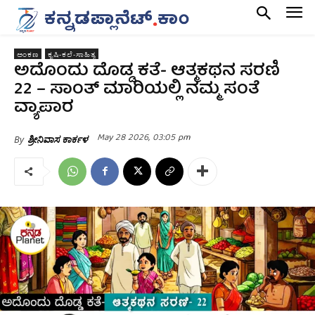
ಅಂಕಣ
ಕೃಷಿ-ಕಲೆ-ಸಾಹಿತ್ಯ
ಅದೊಂದು ದೊಡ್ಡ ಕತೆ- ಆತ್ಮಕಥನ ಸರಣಿ
22 – ಸಾಂತ್‌ ಮಾರಿಯಲ್ಲಿ ನಮ್ಮ ಸಂತೆ
ವ್ಯಾಪಾರ
May 28 2026, 03:05 pm
By
ಶ್ರೀನಿವಾಸ ಕಾರ್ಕಳ