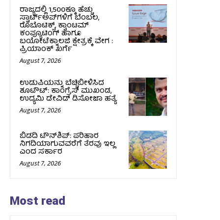
ರಾಜ್ಯದಲ್ಲಿ 1,500ಕ್ಕೂ ಹೆಚ್ಚು
ಸ್ಟಾರ್ಟ್‌ಅಪ್‌ಗಳಿಗೆ ಬೆಂಬಲ,
ರೊಬೊಟಿಕ್ಸ್, ಕ್ವಾಂಟಮ್
ಕಂಪ್ಯೂಟಿಂಗ್ ಹಾಗೂ
ಬಯೋಟೆಕ್ನಾಲಜಿ ಕ್ಷೇತ್ರಕ್ಕೆ ವೇಗ :
ಪ್ರಿಯಾಂಕ್‌ ಖರ್ಗೆ
August 7, 2026
ಉಡುಪಿಯನ್ನು ಬೆಚ್ಚಿಬೀಳಿಸಿದ
ಶೂಟೌಟ್‌: ಕಾಂಗ್ರೆಸ್‌ ಮುಖಂಡ,
ಉದ್ಯಮಿ ಡೇವಿಡ್ ಡಿಸೋಜಾ ಹತ್ಯೆ
August 7, 2026
ಬಿಡದಿ ಟೌನ್‌ಶಿಪ್‌: ಪರಿಹಾರ
ನಿಗದಿಯಾಗುವವರೆಗೆ ತೆರವು ಇಲ್ಲ
ಎಂದ ಸರ್ಕಾರ
August 7, 2026
Most read