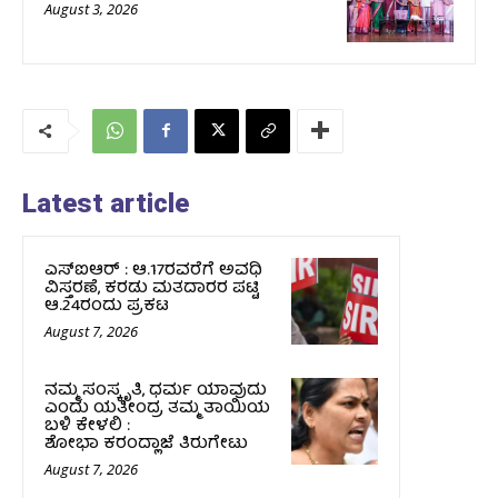
August 3, 2026
Latest article
ಎಸ್‌ಐಆರ್‌ : ಆ.17ರವರೆಗೆ ಅವಧಿ
ವಿಸ್ತರಣೆ, ಕರಡು ಮತದಾರರ ಪಟ್ಟಿ
ಆ.24ರಂದು ಪ್ರಕಟ
August 7, 2026
ನಮ್ಮ ಸಂಸ್ಕೃತಿ, ಧರ್ಮ ಯಾವುದು
ಎಂದು ಯತೀಂದ್ರ ತಮ್ಮ ತಾಯಿಯ
ಬಳಿ ಕೇಳಲಿ :
ಶೋಭಾ ಕರಂದ್ಲಾಜೆ ತಿರುಗೇಟು
August 7, 2026