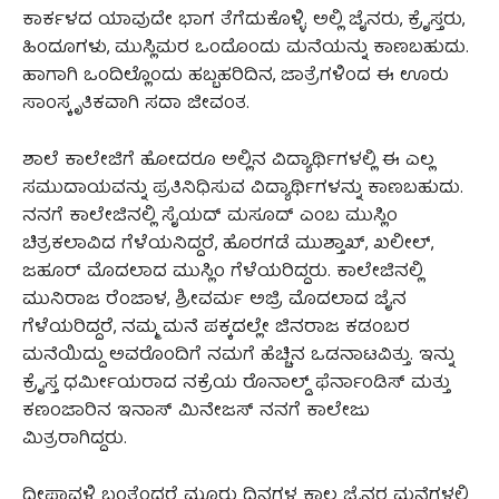
ಕಾರ್ಕಳದ ಯಾವುದೇ ಭಾಗ ತೆಗೆದುಕೊಳ್ಳಿ. ಅಲ್ಲಿ ಜೈನರು, ಕ್ರೈಸ್ತರು,
ಹಿಂದೂಗಳು, ಮುಸ್ಲಿಮರ ಒಂದೊಂದು ಮನೆಯನ್ನು ಕಾಣಬಹುದು.
ಹಾಗಾಗಿ ಒಂದಿಲ್ಲೊಂದು ಹಬ್ಬಹರಿದಿನ, ಜಾತ್ರೆಗಳಿಂದ ಈ ಊರು
ಸಾಂಸ್ಕೃತಿಕವಾಗಿ ಸದಾ ಜೀವಂತ.
ಶಾಲೆ ಕಾಲೇಜಿಗೆ ಹೋದರೂ ಅಲ್ಲಿನ ವಿದ್ಯಾರ್ಥಿಗಳಲ್ಲಿ ಈ ಎಲ್ಲ
ಸಮುದಾಯವನ್ನು ಪ್ರತಿನಿಧಿಸುವ ವಿದ್ಯಾರ್ಥಿಗಳನ್ನು ಕಾಣಬಹುದು.
ನನಗೆ ಕಾಲೇಜಿನಲ್ಲಿ ಸೈಯದ್ ಮಸೂದ್‌ ಎಂಬ ಮುಸ್ಲಿಂ‌
ಚಿತ್ರಕಲಾವಿದ ಗೆಳೆಯನಿದ್ದರೆ, ಹೊರಗಡೆ ಮುಶ್ತಾಖ್‌, ಖಲೀಲ್‌,
ಜಹೂರ್‌ ಮೊದಲಾದ ಮುಸ್ಲಿಂ ಗೆಳೆಯರಿದ್ದರು. ಕಾಲೇಜಿನಲ್ಲಿ
ಮುನಿರಾಜ ರೆಂಜಾಳ, ಶ್ರೀವರ್ಮ ಅಜ್ರಿ ಮೊದಲಾದ ಜೈನ
ಗೆಳೆಯರಿದ್ದರೆ, ನಮ್ಮ ಮನೆ ಪಕ್ಕದಲ್ಲೇ ಜಿನರಾಜ ಕಡಂಬರ
ಮನೆಯಿದ್ದು ಅವರೊಂದಿಗೆ ನಮಗೆ ಹೆಚ್ಚಿನ ಒಡನಾಟವಿತ್ತು. ಇನ್ನು
ಕ್ರೈಸ್ತ ಧರ್ಮೀಯರಾದ ನಕ್ರೆಯ ರೊನಾಲ್ಡ್‌ ಫೆರ್ನಾಂಡಿಸ್‌ ಮತ್ತು
ಕಣಂಜಾರಿನ ಇನಾಸ್‌ ಮಿನೇಜಸ್‌ ನನಗೆ ಕಾಲೇಜು
ಮಿತ್ರರಾಗಿದ್ದರು.
ದೀಪಾವಳಿ ಬಂತೆಂದರೆ ಮೂರು ದಿನಗಳ ಕಾಲ ಜೈನರ ಮನೆಗಳಲ್ಲಿ