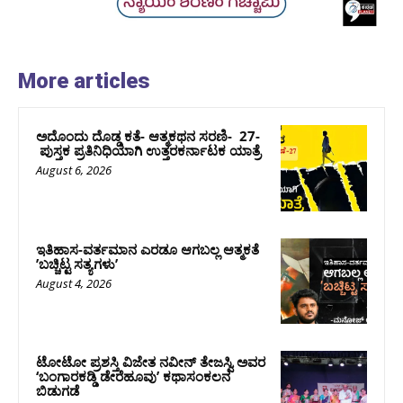
More articles
ಅದೊಂದು ದೊಡ್ಡ ಕತೆ- ಆತ್ಮಕಥನ ಸರಣಿ- 27-
ಪುಸ್ತಕ ಪ್ರತಿನಿಧಿಯಾಗಿ ಉತ್ತರಕರ್ನಾಟಕ ಯಾತ್ರೆ
August 6, 2026
ಇತಿಹಾಸ-ವರ್ತಮಾನ ಎರಡೂ ಆಗಬಲ್ಲ ಆತ್ಮಕತೆ
ʼಬಚ್ಚಿಟ್ಟ ಸತ್ಯಗಳುʼ
August 4, 2026
ಟೋಟೋ ಪ್ರಶಸ್ತಿ ವಿಜೇತ ನವೀನ್ ತೇಜಸ್ವಿ ಅವರ
‘ಬಂಗಾರಕಡ್ಡಿ ಡೇರೆಹೂವು’ ಕಥಾಸಂಕಲನ
ಬಿಡುಗಡೆ