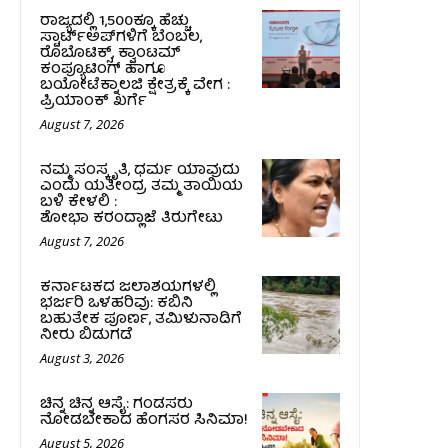
ರಾಜ್ಯದಲ್ಲಿ 1,500ಕ್ಕೂ ಹೆಚ್ಚು
ಸ್ಟಾರ್ಟ್‌ಅಪ್‌ಗಳಿಗೆ ಬೆಂಬಲ,
ರೊಬೊಟಿಕ್ಸ್, ಕ್ವಾಂಟಮ್
ಕಂಪ್ಯೂಟಿಂಗ್ ಹಾಗೂ
ಬಯೋಟೆಕ್ನಾಲಜಿ ಕ್ಷೇತ್ರಕ್ಕೆ ವೇಗ :
ಪ್ರಿಯಾಂಕ್‌ ಖರ್ಗೆ
August 7, 2026
ನಮ್ಮ ಸಂಸ್ಕೃತಿ, ಧರ್ಮ ಯಾವುದು
ಎಂದು ಯತೀಂದ್ರ ತಮ್ಮ ತಾಯಿಯ
ಬಳಿ ಕೇಳಲಿ :
ಶೋಭಾ ಕರಂದ್ಲಾಜೆ ತಿರುಗೇಟು
August 7, 2026
ಕರ್ನಾಟಕದ ಜಲಾಶಯಗಳಲ್ಲಿ
ಭರ್ಜರಿ ಒಳಹರಿವು: ಕಬಿನಿ
ಬಹುತೇಕ ಪೂರ್ಣ, ತಮಿಳುನಾಡಿಗೆ
ನೀರು ಬಿಡುಗಡೆ
August 3, 2026
ಚಿನ್ನ ಚಿನ್ನ ಆಸೈ: ಗಂಡಸರು
ನೋಡಬೇಕಾದ ಹೆಂಗಸರ ಸಿನಿಮಾ!
August 5, 2026