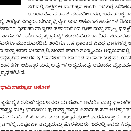
ತರುವಲ್ಲಿ, ಎಲ್ಲೆಡೆ ಆ ಮನುಷ್ಯನ ಕಾರ್ಯಗಳ ಬಗ್ಗೆ ತಿಳಿಸಿಕೊಟ
ಯುರೋಪಿನ ಮಹಾನ್ ಮಾನವೀಯತೆಗೆ, ಕುತೂಹಲಕ್ಕೆ ನ
್ಲಿ, ಇಂಗ್ಲಿಷ್ ವಿದ್ವಾಂಸ ಜೇಮ್ಸ್ ಪ್ರಿನ್ಸೆಪ್ ನಿಂದ ಅಶೋಕನ ಶಾಸನಗಳ ಲಿಪ
ರ ದ್ವಿಭಾಷಾ ನಾಣ್ಯಗಳ ಸಹಾಯದಿಂದ ಗ್ರೀಕ್ ಮತ್ತು ಬ್ರಾಹ್ಮಿ (ಧಮ್ಮಲಿ
ಿದ್ದ ಶಾಸನಗಳ ರಾಶಿಯನ್ನು ಸ್ವಲ್ಪಮಟ್ಟಿಗೆ ಕಂಡುಹಿಡಿಯಲಾಯಿತು, ಸಂಪಾದಿ
ಾಲದವರೆಗೂ ಮುಂದುವರೆದಿದೆ. ಇಂದಿಗೂ ಸಹ ಭಾರತದ ವಿವಿಧ ಭಾಗಗಳಲ್ಲ
ಸ ಮತ್ತು ಅದರ ಜೀವನಶೈಲಿ, ಚಿಂತನೆ ಹಾಗೂ ಸಂಸ್ಕೃತಿಯ ಅಧ್ಯಯನದಲ್ಲಿ
ವದ್ದಾಗಿವೆ. ಆದರೂ ಇತಿಹಾಸಕಾರರು ಭಾರತದ ಮಹಾನ್ ಚಕ್ರವರ್ತಿಯನ್ನು 
. ಈ ಶಾಸನಗಳ ಆವಿಷ್ಕಾರ ಮತ್ತು ಅವುಗಳ ಅಧ್ಯಯನವು ಅಶೋಕನ ವೈಭವವನ್ನ
 ದೃಢಪಡಿಸಿದೆ.
ೇಧಾವಿ ಸಾಮ್ರಾಟ್‌ ಅಶೋಕ
ಯಾನದಲ್ಲಿ ನಿರತರಾಗಿದ್ದರು, ಅವರು ಯುರೋಪ್, ಅಮೆರಿಕ ಮತ್ತು ಭಾರತದಿಂ
ತ್ರಜ್ಞ ಮತ್ತು ಭಾರತೀಯ ಪುರಾತತ್ತ್ವ ಶಾಸ್ತ್ರದ ಪಿತಾಮಹ ಸರ್ ಅಲೆಕ್ಸಾಂಡ
 ಎಮಿಲ್ ಸೆನಾರ್ಟ್ ಎಂಬ ಪ್ರಖ್ಯಾತ ಫ್ರೆಂಚ್ ಭಾರತಶಾಸ್ತ್ರಜ್ಞರು 1885ರಲ
್ಲಿ ಸಂಪೂರ್ಣ ಆವೃತ್ತಿಯನ್ನು ಹೊರತಂದರು. ಇದರಲ್ಲಿ ಅವರು ಸಿದ್ಧಪ