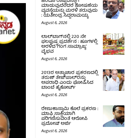
ಹಿಂದೂ ರಾಷ್ಟ್ರವನ್ನಾಗಿ
ಮಾಡುವುದೆಂದರೆ ಶೋಷಣೆಯ
ವ್ಯವಸ್ಥೆಯನ್ನು ಮರಳಿ ತರುವುದು
: ಯತೀಂದ್ರ ಸಿದ್ದರಾಮಯ್ಯ
August 6, 2026
ಲಾಲ್‍ಬಾಗ್‍ನಲ್ಲಿ 220 ನೇ
ಫಲಪುಷ್ಪ ಪ್ರದರ್ಶನ : ಹೂಗಳಲ್ಲಿ
ಅರಳಿದ ‘ಗಂಗ ಸಾಮ್ರಾಜ್ಯ’
ವೈಭವ
August 6, 2026
2013ರ ಅತ್ಯಾಚಾರ ಪ್ರಕರಣದಲ್ಲಿ
ತರುಣ್ ತೇಜ್‌ಪಾಲ್‌ರನ್ನು
ಅಪರಾಧಿ ಎಂದು ಘೋಷಿಸಿದ
ಬಾಂಬೆ ಹೈಕೋರ್ಟ್
August 6, 2026
ರೇಣುಕಾಸ್ವಾಮಿ ಕೊಲೆ ಪ್ರಕರಣ :
ಮಾಫಿ ಸಾಕ್ಷಿಯಾಗಿ
ಪರಿಗಣಿಸುವಂತೆ ಆರೋಪಿ
ಪ್ರದೋಷ್‌ ಅರ್ಜಿ
August 6, 2026