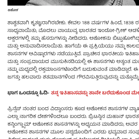
ಅಶೋಕ
ಶಾಶ್ವತವಾಗಿ ಕೃತಜ್ಞರಾಗಿರಬೇಕು. ಕೇವಲ 188 ವರ್ಷಗಳ ಹಿಂದೆ, 1838 ರಲ
ಸಾಧ್ಯವಾಯಿತು, ಮೊದಲು ವಾಯುವ್ಯ ಭಾರತದ ಇಂಡೋ-ಗ್ರೀಕ್ ಆಡಳಿತಗಾರ
ಅಕ್ಷರಗಳಲ್ಲಿ ತಮ್ಮ ಹೆಸರುಗಳನ್ನು ನೀಡಿದರು. ಅಶೋಕನು ಬಿಟ್ಟುಹೋಗ
ಮತ್ತು ಅನುವಾದಿಸಲಾಯಿತು. ಹಾಗೆಯೆ ಈ ಪ್ರಕ್ರಿಯೆಯು ನಮ್ಮ ಕ
ಶಾಸನಗಳ ಆವಿಷ್ಕಾರಗಳು ನಡೆಯುತ್ತಿವೆ. ಪ್ರಾಚೀನ ಭಾರತೀಯ ಇತಿಹಾ
ಮತ್ತು ಸಂಪ್ರದಾಯದ ಮುಸುಕಿನಡಿಯಲ್ಲಿ ಈ ಶಾಸನಗಳು ಅತ್ಯಂತ ಮಹತ್
ನಮ್ಮ ಮಧ್ಯದಲ್ಲಿ ರಕ್ತಮಾಂಸಗಳೊಂದಿಗೆ ಬದುಕುವಂತೆ ಮಾಡಿದ್ದಾರೆ
ಜಗತ್ತು ಹಲವಾರು ಶತಮಾನಗಳಿಂದ ಗೌರವಿಸುತ್ತಿರುವುದನ್ನು ಮತ್ತೊಮ್ಮೆ
ಭಾಗ ಒಂದನ್ನೂ ಓದಿ-
ತನ್ನ ಇತಿಹಾಸವನ್ನು ತಾನೇ ಬರೆದುಕೊಂಡ ಮ
ಪ್ರಿನ್ಸೆಪ್ ನಂತರ ಬಂದ ವಿದ್ವಾಂಸರು ಕೂಡ ಅಶೋಕನ ಶಾಸನಗಳ ವ್ಯಾಖ್
ಎಲ್ಲಾ ನಾಗರಿಕ ದೇಶಗಳಿಂದಲೂ ಬಂದರು. ಬ್ರಿಟನ್ನಿನ ಮಹಾನ್ ಭಾರತಶಾಸ್
ಕನ್ನಿಂಗ್ಹ್ಯಾಮ್ ಅಶೋಕನ ಶಾಸನಗಳನ್ನು ಅಧ್ಯಯನ ಮಾಡಿದರು, ಅವರ ನಂತರ
ಅಶೋಕನ ಶಾಸನಗಳ ಮೂಲ ಪಠ್ಯದೊಂದಿಗೆ ಎರಡು ಭವ್ಯವಾದ ಸಂಪುಟಗಳಲ