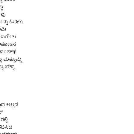
್ಟ
ಾವು
ಿಯನ್ನು ಓದಲು
ಪಿ)
ಸಲಾಯಿತು
ಿ ಅಶೋಕನ
 ದಂತಕಥೆ
ಮತ್ತೊಮ್ಮೆ
ು ಬೌದ್ಧ
ದ ಅಲ್ಲದೆ
ರ್
್ಲಿ,
ಡಿಸಿದ