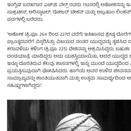
ಇಂಗ್ಲಿಷ್ ಬರಹಗಾರ ಎಚ್.ಜಿ. ವೆಲ್ಸ್ ರವರು 1920ರಲ್ಲಿ ಅಶೋಕನನ್ನು ಇ
ಸಾಕ್ರಟೀಸ್, ಅರಿಸ್ಟಾಟಲ್, ರೋಜರ್ ಬೇಕನ್ ಮತ್ತು ಅಬ್ರಹಾಂ ಲಿಂಕನ್)
ಪದಗಳಲ್ಲಿ ಬರೆದರು;
“ಅಶೋಕ (ಕ್ರಿ.ಪೂ. 264 ರಿಂದ 227ರ ವರೆಗೆ) ಇತಿಹಾಸದ ಶ್ರೇಷ್ಠ ದೊರೆಗಳ
ಪ್ರಾಂತ್ಯದವರೆಗೆ ವಿಸ್ತರಿಸಿತ್ತು. ವಿಜಯದ ನಂತರ ಯುದ್ಧವನ್ನು ತ್ಯ
ಕರಾವಳಿಯ ಕಳಿಂಗ (ಕ್ರಿ.ಪೂ. 225) ದೇಶವನ್ನು ಆಕ್ರಮಿಸಿದ್ದರು, 
ದಂಡಯಾತ್ರೆ ಮಾಡಿದ್ದರು ಅದು ಯಶಸ್ವಿಯಾಯಿತು, ಆದರೆ ಯುದ್ಧದ ಕ
ಇನ್ನೂ ದೊರೆತಿರುವ ಕೆಲವು ಶಾಸನಗಳಲ್ಲಿ, ಇನ್ನು ಮುಂದೆ ಯುದ್
ಪ್ರಯತ್ನಿಸುವುದಾಗಿ ಘೋಷಿಸಿದರು. ಹಾಗೆಯೆ ಅವರ ಉಳಿದ ಜೀವನವನ್ನ
ಸಾಮ್ರಾಜ್ಯವನ್ನು ಶಾಂತಿಯುತವಾಗಿ ಮತ್ತು ಉತ್ತಮ ಸಾಮರ್ಥ್ಯದಿಂದ
ಸಹಿಷ್ಣುಗಳಾಗಿದ್ದರು”.