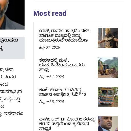
Most read
ಯಶ್‌, ರಾವಣ ಪಾತ್ರದಿಂದಲೇ
ಜಾಗತಿಕ ಮಟ್ಟದಲ್ಲಿ ಸದ್ದು
 ಪುರುಷರು
ಮಾಡುತ್ತಿರುವ ‘ರಾಮಾಯಣ’
ನು
July 31, 2026
ಕೇರಳದಲ್ಲಿ ಮಳೆ :
ಭೂಕುಸಿತದಿಂದ ಮೂವರು
್ರಾಚೀನ
ಸಾವು
ಡಿದ ನಂತರ
August 1, 2026
ಮಾನದ
ಕೂಲಿ ಕೆಲಸಕ್ಕೆ ತೆರಳುತ್ತಿದ್ದ
ಸಾಮ್ರಾಜ್ಯದ
ವಾಹನ ಅಪಘಾತ, ಓರ್ವ *ತ
ಸತ್ಯವನ್ನು
August 3, 2026
ಂದ
ಲ್ಲ, ಇವರಾರೂ
ಎಸ್‌ಐಆರ್‌: 1.11 ಕೋಟಿ ಜನರನ್ನು
ಕರಡು ಪಟ್ಟಿಯಿಂದ ಕೈಬಿಡುವ
ಸಾಧ್ಯತೆ