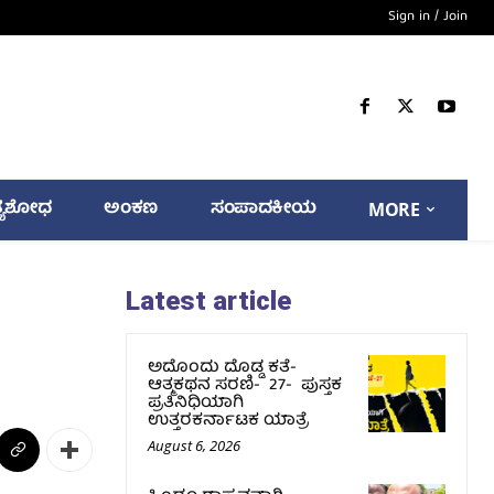
Sign in / Join
್ಯಶೋಧ
ಅಂಕಣ
ಸಂಪಾದಕೀಯ
MORE
Latest article
ಅದೊಂದು ದೊಡ್ಡ ಕತೆ-
ಆತ್ಮಕಥನ ಸರಣಿ- 27- ಪುಸ್ತಕ
ಪ್ರತಿನಿಧಿಯಾಗಿ
ಉತ್ತರಕರ್ನಾಟಕ ಯಾತ್ರೆ
August 6, 2026