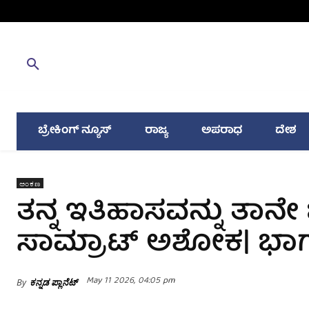
ಬ್ರೇಕಿಂಗ್ ನ್ಯೂಸ್
ರಾಜ್ಯ
ಅಪರಾಧ
ದೇಶ
ಅಂಕಣ
ತನ್ನ ಇತಿಹಾಸವನ್ನು ತಾ
ಸಾಮ್ರಾಟ್‌ ಅಶೋಕ| ಭಾ
May 11 2026, 04:05 pm
By
ಕನ್ನಡ ಪ್ಲಾನೆಟ್