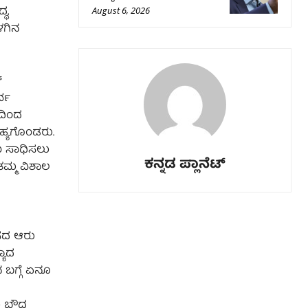
ಧ,
August 6, 2026
ಳಗಿನ
್
್ವ
ಶದಿಂದ
ಹ್ಯಗೊಂಡರು.
ಯ ಸಾಧಿಸಲು
ಕನ್ನಡ ಪ್ಲಾನೆಟ್
ತಮ್ಮ ವಿಶಾಲ
ಾಸದ ಆರು
್ಯಾದ
ಬಗ್ಗೆ ಏನೂ
 ಬೌದ್ಧ