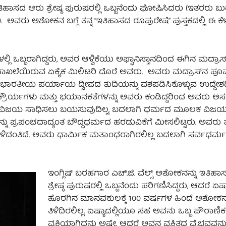
ತಿಹಾಸದ ಆರು ಶ್ರೇಷ್ಠ ಪುರುಷರಲ್ಲಿ ಒಬ್ಬನೆಂದು ಘೋಷಿಸಿದರು (ಇತರರು ಬುದ್
. ಅವರು ಅಶೋಕನ ಬಗ್ಗೆ ತನ್ನ “ಇತಿಹಾಸದ ರೂಪುರೇಷೆ” ಪುಸ್ತಕದಲ್ಲಿ ಈ ಕೆ
ಲ್ಲಿ ಒಬ್ಬರಾಗಿದ್ದರು, ಅವರ ಆಳ್ವಿಕೆಯು ಅಫ್ಘಾನಿಸ್ತಾನದಿಂದ ಈಗಿನ ಮದ್ರಾಸ
ಜಿಸಿದ ದಾಖಲೆಯಿರುವ ಏಕೈಕ ಮಿಲಿಟರಿ ದೊರೆ ಅವರು. ಅವರು ಮದ್ರಾಸ್‌ನ ಪೂರ
ಬಹುಶಃ ಭಾರತೀಯ ಪರ್ಯಾಯ ದ್ವೀಪದ ತುದಿಯನ್ನು ವಶಪಡಿಸಿಕೊಳ್ಳುವ ಉದ್ದೇ
್ರೌರ್ಯಗಳು ಮತ್ತು ಭಯಾನಕತೆಗಳನ್ನು ಅವರು ಕಂಡಿದ್ದರಿಂದ ಅವರು ಅಸ
ಧದಿಂದ ವಿಜಯ ಸಾಧಿಸಲು ಬಯಸುವುದಿಲ್ಲ, ಬದಲಾಗಿ ಧರ್ಮದ ಮೂಲಕ ವಿಜ
ು ಪ್ರಪಂಚದಾದ್ಯಂತ ಬೌದ್ಧಧರ್ಮದ ಹರಡುವಿಕೆಗೆ ಮೀಸಲಿಟ್ಟರು. ಅವರು 
 ಆಳಿದಂತಿದೆ. ಅವರು ಧಾರ್ಮಿಕ ಮತಾಂಧರಾಗಿರಲಿಲ್ಲ ಬದಲಾಗಿ ಸರ್ವಧರ್ಮ
ಇಂಗ್ಲಿಷ್ ಬರಹಗಾರ ಎಚ್.ಜಿ. ವೆಲ್ಸ್ ಅಶೋಕನನ್ನು ಇತಿಹ
ಶ್ರೇಷ್ಠ ಪುರುಷರಲ್ಲಿ ಒಬ್ಬನೆಂದು ಪರಿಗಣಿಸಿದ್ದರು, ಆದರೆ ಏಷ
ಹೊರಗಿನ ಮಾನವಕುಲಕ್ಕೆ 100 ವರ್ಷಗಳ ಹಿಂದೆ ಅಶೋಕನ 
ತಿಳಿದಿರಲಿಲ್ಲ. ಏಷ್ಯಾದಲ್ಲಿಯೂ ಸಹ ಅವನು ಒಬ್ಬ ಪೌರಾಣಿಕ
ವ್ಯಕ್ತಿಯಾಗಿದ್ದನು ಅಷ್ಟೇ. ಆದರೆ ಅವನ ವ್ಯಕ್ತಿತ್ವದ ವೈಭವವನ್ನು