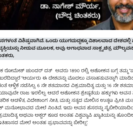
ಂತೆ ವಿಶಿಷ್ಟವಾಗಿವೆ. ಒಂದು ಯುಗದುದ್ದಕ್ಕೂ ವಿಶಾಲವಾದ ದೇಶದಲ್ಲಿ
್ಯಕ್ತಿಯನ್ನು ನೀಡುವ ಮೂಲಕ, ಅವು ಅಗಾಧವಾದ ಸಾಕ್ಷ್ಯಚಿತ್ರ ಮೌಲ್ಯವನ್
ಂತಕರು,
ರೋಮೇಶ್ ಚುಂದರ್ ದತ್ ಅವರು 1890 ರಲ್ಲಿ, ಅಶೋಕನ ಬಗ್ಗೆ ತಮ್ಮ “ಪ
ಂತೆ ಬರೆದಿದ್ದಾರೆ “ಆರ್ಯರು ಈ ದೇಶವನ್ನು ಮೊದಲು ವಸಾಹತುವನ್ನಾಗಿ ಮಾ
ಳ್ವಿಕೆ ನಡೆಸಿಲ್ಲ. 6 ನೇ ಶತಮಾನದ ವಿಕ್ರಮಾದಿತ್ಯ ಮತ್ತು 16 ನೇ ಶತ
ಯಾವುದೇ ರಾಜ ಇರಲಿಲ್ಲ. ಆದರೆ ಅಶೋಕನ ಶ್ರೇಷ್ಠತೆಯ ಹಕ್ಕುಗಳು ಅವನ 
 ಆಡಳಿತ, ವಿದೇಶಾಂಗ ನೀತಿ, ಮತ್ತು ಸತ್ಯದ ಮೇಲಿನ ಉತ್ಕಟ ಪ್ರೀತಿ ಮತ್ತು 
ಿಕ್ ಮನೋಭಾವದ ಮೇಲೆ ನಿಂತಿವೆ. ಇದು ಅವನ ಹೆಸರನ್ನು ಸೈಬೀರಿಯಾದಿ
ಾದಿತ್ಯ ಅಥವಾ ಅಕ್ಬರ್ ಕೂಡ ಅಂತಹ ವಿಶ್ವವ್ಯಾಪಿ ಖ್ಯಾತಿಯನ್ನು ಹೊಂದಿ
ತಿಹಾಸದ ಮೇಲೆ ಅಂತಹ ಪ್ರಭಾವವನ್ನು ಬೀರಿಲ್ಲ”.