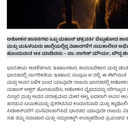
ಅಶೋಕನ ಶಾಸನಗಳು ಒಬ್ಬ ಮಹಾನ್ ಚಕ್ರವರ್ತಿ ಬಿಟ್ಟುಹೋದ ಶಾಸನಗಳ
ಮತ್ತು ಮಹಿಳೆಯರು ಚಾಲ್ತಿಯಲ್ಲಿದ್ದ ವಿಚಾರಗಳಿಗೆ ಸಮಕಾಲೀನ ಅಭಿವ
ಹೊಂದುವಂತೆ ಆತ ಮಾಡಿದನು – ಡಾ. ನಾಗೇಶ್ ಮೌರ್ಯ, ಬೌದ್ಧ ಚಿ
ಭಾರತೀಯ ಆಡಳಿತಗಾರ, ಇತಿಹಾಸಕಾರ, ಕಾದಂಬರಿಕಾರ ಮತ್ತು ಚಿಂತಕ 
ಭಾರತದಲ್ಲಿ ನಾಗರಿಕತೆಯ ಇತಿಹಾಸ”, ಸಂಪುಟ Ill ರಲ್ಲಿ; ಈ ಕೆಳಗಿನ
ಮತ್ತು ಅವರ ಬಳಿಕ ಬಂದ ಯಾವುದೇ ರಾಜನು ಭಾರತದಲ್ಲಿ ಅಶೋಕನಂತೆ ಆ
ಮಹಾನ್ ಅಕ್ಬರ್ ಹೊರತುಪಡಿಸಿ, ಅಶೋಕನ ವೈಭವವನ್ನು ಸರಿಗಟ್ಟುವ 
ವಿಸ್ತಾರ ಮತ್ತು ಅವನ ಪರಾಕ್ರಮದ ಮೇಲೆ ಅಲ್ಲ, ಬದಲಾಗಿ ಅವನ ಆಂತರಿಕ
ಹರಡುವ ಬಯಕೆಯನ್ನು ಪ್ರೇರೇಪಿಸಿದ ಉದಾರವಾದಿ ಮತ್ತು ಕ್ಯಾಥೊಲ
ಸಿಲೋನ್‌ವರೆಗೆ ಮನೆಮಾತಾಗಿಸಿದೆ. ಭಾರತದ ಯಾವುದೇ ರಾಜರು, ವಿಕ್ರಮ
ಸಹ ತಮ್ಮ ಸದಾಚಾರ ಮತ್ತು ಸದ್ಗುಣಕ್ಕಾಗಿ ಉತ್ಸಾಹದಿಂದ ಪ್ರಪಂಚದ ಇ