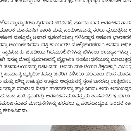
ಪ್ರಕಾರದ ಹಾಗೂ ಫ್ರೆಂಚ್ ಅನುವಾದದ ಪೂರ್ಣ ವ್ಯಾಖ್ಯಾನ, ಐತಿಹಾಸಿಕ ದಾಖ
ನ ವ್ಯಾಖ್ಯಾನಗಳು ಸ್ಥಿರವಾದ ಹರಿವಿನಲ್ಲಿ ಹೊರಬಂದಿವೆ. ಅಶೋಕನ ಶಾ
ಳ ಮೂಲಕ ಮಾನವನಿಗೆ ಶಾಂತಿ ಮತ್ತು ಸಂತೋಷವನ್ನು ತರಲು ಪ್ರಯತ್ನಿಸಿ
 ಮತ್ತೊಮ್ಮೆ ಅಪಾರ ಪ್ರಶಂಸೆಯನ್ನು ಗಳಿಸಿದ್ದಾನೆ. ಅಶೋಕ ಭಾರತದಲ್ಲ
ುದನ್ನು ಆಯೋಜಿಸಿದನು. ದತ್ತಿ ಕಾರ್ಯಗಳ ಮೇಲ್ವಿಚಾರಣೆಗಾಗಿ ಅವನು ಅಧಿಕಾ
ು ಸ್ಥಾಪಿಸಿದನು. ಔಷಧೀಯ ಗಿಡಮೂಲಿಕೆಗಳನ್ನು ಬೆಳೆಸಲು ಉದ್ಯಾನಗಳನ್ನು ಹ
ವಾಗಿ ಇನ್ನೂ ದೊಡ್ಡ ಪ್ರಮಾಣದಲ್ಲಿ ವೈಜ್ಞಾನಿಕ ಸಂಶೋಧನೆಯನ್ನು ಮಾಡುತ್ತಿದ್ದ
ಚಿವಾಲಯವನ್ನು ರಚಿಸಿದನು. ಅವನು ಮಹಿಳೆಯರ ಶಿಕ್ಷಣಕ್ಕಾಗಿ ನಿಬಂಧನ
ಗೆ ಸಾಮಾನ್ಯ ದೃಷ್ಟಿಕೋನವನ್ನು ಜನರಿಗೆ ತಿಳಿಸಲು ಹಲವಾರು ಕೆಲಸ ಮಾ
್ತು ಬೌದ್ಧ ಸಾಹಿತ್ಯದ ಉತ್ತಮ ಅಧ್ಯಯನಕ್ಕೆ ಸ್ವಂತ ಜನರನ್ನು ಉತ್ತೇಜಿಸ
ರ್ವಾಭ್ಯಾಸ ಮಾಡುವ ದೀರ್ಘ ಶಾಸನಗಳನ್ನು ಸ್ಥಾಪಿಸಿದನು. ಅದು ಅಸಂಬದ್
ುದಾದ ಸಾಹಿತ್ಯವಾಗಿತ್ತು. ಅಶೋಕನ ಮೂವತ್ತೈದು ಶಾಸನಗಳು ಇಂದಿಗೂ
ತು ಸಮಂಜಸವಾದ ಬೋಧನೆಗಳನ್ನು ಹರಡಲು ಪ್ರಪಂಚದಾದ್ಯಂತ, ಅಂದರೆ ಕಾಶ್
ು ಕಳುಹಿಸಿದನು.