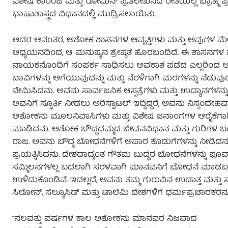
ವಿಶೇಷ ಕಾರಂಜಿ ಮತ್ತು ರೋಮನ್ ಪ್ರತಿಲೇಖನದ ರೀತಿಯಲ್ಲಿ ಬ್ರಾಹ್ಮಿ 
ಭಾಷಾಶಾಸ್ತ್ರದ ವಿಧಾನದಲ್ಲಿ ಮುದ್ರಿಸಲಾಯಿತು.
ಅದರ ಆನಂತರ, ಅಶೋಕ ಶಾಸನಗಳ ಆವೃತ್ತಿಗಳು ಮತ್ತು ಅವುಗಳ ಮೇಲಿ
ಅಧ್ಯಯನದಿಂದ, ಆ ಮನುಷ್ಯನ ಶ್ರೇಷ್ಠತೆ ಹೊರಬಂದಿದೆ. ಈ ಶಾಸನಗ
ನಾಯಕನೊಂದಿಗೆ ಸಂಪರ್ಕ ಸಾಧಿಸಲು ಅವಕಾಶ ಪಡೆದ ಎಲ್ಲರಿಂದ ಅಶೋಕ
ಬಾವಿಗಳನ್ನು ಅಗೆಯುವುದನ್ನು ಮತ್ತು ನೆರಳಿಗಾಗಿ ಮರಗಳನ್ನು ನೆಡುವ
ನೇಮಿಸಿದನು. ಅವನು ಸಾರ್ವಜನಿಕ ಆಸ್ಪತ್ರೆಗಳು ಮತ್ತು ಉದ್ಯಾನಗಳನ್ನ
ಅವನಿಗೆ ಸ್ಫೂರ್ತಿ ನೀಡಲು ಅರಿಸ್ಟಾಟಲ್ ಇದ್ದಿದ್ದರೆ, ಅವನು ನಿಸ್ಸಂದೇಹ
ಅಶೋಕನು ಮೂಲನಿವಾಸಿಗಳು ಮತ್ತು ವಿಶೇಷ ಜನಾಂಗಗಳ ಆರೈಕೆಗಾಗಿ ಸ
ಮಾಡಿದನು. ಅಶೋಕ ಬೌದ್ಧಧಮ್ಮದ ಜೀವನವಿಧಾನ ಮತ್ತು ಗುರಿಗಳ ಬಗ್
ರಾಜ. ಅವನು ಬೌದ್ಧ ಬೋಧನೆಗಳಿಗೆ ಅಪಾರ ಕೊಡುಗೆಗಳನ್ನು ನೀಡಿದನು ಮತ
ಪ್ರಯತ್ನಿಸಿದನು. ದೇಶದಾದ್ಯಂತ ಗೌತಮ ಬುದ್ಧರ ಬೋಧನೆಗಳನ್ನು ಪೂ
ಸಮ್ಮಿಲನಗಳಲ್ಲ ಬದಲಾಗಿ ಸರಳವಾಗಿ ಮಾನವನಿಗೆ ಬೋಧನೆ ಮಾಡಬಹ
ಉಳಿದುಕೊಂಡಿವೆ. ಇದಲ್ಲದೆ, ಅವನು ತಮ್ಮ ಗುರುವಿನ ಉದಾತ್ತ ಮತ್
ಸಿಲೋನ್‌, ಸೆಲ್ಯೂಸಿಡ್‌ ಮತ್ತು ಟಾಲೆಮಿ ದೇಶಗಳಿಗೆ ಧರ್ಮಪ್ರಚಾರಕರನ್ನ
“ನಲವತ್ತು ವರ್ಷಗಳ ಕಾಲ ಅಶೋಕನು ಮಾನವರ ನಿಜವಾದ