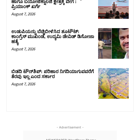
ಹಾಗೂ ಬಯೋಟೆಕ್ನಾಲಜಿ ಕ್ಷೇತ್ರಕ್ಕೆ ವೇಗ :
ಪ್ರಿಯಾಂಕ್‌ ಖರ್ಗೆ
August 7, 2026
ಉಡುಪಿಯನ್ನು ಬೆಚ್ಚಿಬೀಳಿಸಿದ ಶೂಟೌಟ್‌:
ಕಾಂಗ್ರೆಸ್‌ ಮುಖಂಡ, ಉದ್ಯಮಿ ಡೇವಿಡ್ ಡಿಸೋಜಾ
ಹತ್ಯೆ
August 7, 2026
ಬಿಡದಿ ಟೌನ್‌ಶಿಪ್‌: ಪರಿಹಾರ ನಿಗದಿಯಾಗುವವರೆಗೆ
ತೆರವು ಇಲ್ಲ ಎಂದ ಸರ್ಕಾರ
August 7, 2026
- Advertisement -