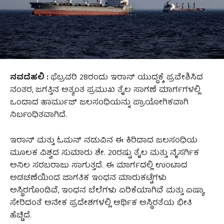
ನವದೆಹಲಿ :
ಫೆಬ್ರವರಿ 28ರಂದು ಇರಾನ್ ಯುದ್ಧಕ್ಕೆ ಪ್ರವೇಶಿಸಿದ
ನಂತರ, ಜಗತ್ತಿನ ಅತ್ಯಂತ ಪ್ರಮುಖ ತೈಲ ಸಾಗಣೆ ಮಾರ್ಗಗಳಲ್ಲಿ
ಒಂದಾದ ಹಾರ್ಮುಜ್‌ ಜಲಸಂಧಿಯನ್ನು ಪ್ರಾಯೋಗಿಕವಾಗಿ
ನಿರ್ಬಂಧಿತವಾಗಿದೆ.
ಇರಾನ್ ಮತ್ತು ಓಮನ್ ನಡುವಿನ ಈ ಕಿರಿದಾದ ಜಲಸಂಧಿಯ
ಮೂಲಕ ವಿಶ್ವದ ಸುಮಾರು ಶೇ. 20ರಷ್ಟು ತೈಲ ಮತ್ತು ನೈಸರ್ಗಿಕ
ಅನಿಲ ಸರಬರಾಜು ಸಾಗುತ್ತದೆ. ಈ ಮಾರ್ಗದಲ್ಲಿ ಉಂಟಾದ
ಅಡಚಣೆಯಿಂದ ಜಾಗತಿಕ ಇಂಧನ ಮಾರುಕಟ್ಟೆಗಳು
ಅಸ್ಥಿರಗೊಂಡಿವೆ, ಇಂಧನ ಬೆಲೆಗಳು ಏರಿಕೆಯಾಗಿವೆ ಮತ್ತು ಏಷ್ಯಾ
ಸೇರಿದಂತೆ ಅನೇಕ ಪ್ರದೇಶಗಳಲ್ಲಿ ಆರ್ಥಿಕ ಅಸ್ಥಿರತೆಯ ಭೀತಿ
ಹೆಚ್ಚಿದೆ.