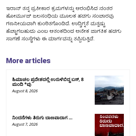
ಇರಾನ್ ತನ್ನ ಪ್ರತೀಕಾರ ಕ್ರಮಗಳನ್ನು ಆರಂಭಿಸಿದ ನಂತರ
ಹೋರ್ಮುಜ್ ಜಲಸಂಧಿಯ ಮೂಲಕ ಹಡಗು ಸಂಚಾರವು
ಗಣನೀಯವಾಗಿ ಕುಂಠಿತಗೊಂಡಿದೆ. ಉದ್ವಿಗ್ನತೆ ಮತ್ತಷ್ಟು
ಹೆಚ್ಚಾಗಬಹುದು ಎಂಬ ಆತಂಕದಿಂದ ಅನೇಕ ಜಾಗತಿಕ ಹಡಗು
ಸಾಗಣೆ ಸಂಸ್ಥೆಗಳು ಈ ಮಾರ್ಗವನ್ನು ತಪ್ಪಿಸುತ್ತಿವೆ.
More articles
ಹಿಮಾಚಲ ಪ್ರದೇಶದಲ್ಲಿ ಉರುಳಿಬಿದ್ದ ಬಸ್‌, 8
ಮಂದಿ *ವು
August 8, 2026
ನಿಂದನೆಗಳು ತಿರುಗು ಬಾಣವಾದಾಗ …
August 7, 2026