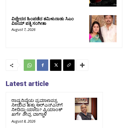
ವಿಚ್ಚೇದನ ಹಿಂಪಡೆದ ತಮಿಳುನಾಡು ಸಿಎಂ
ವಿಜಯ್‌ ಪತ್ನಿ ಸಂಗೀತಾ
August 7, 2026
Latest article
ರಾಷ್ಟ್ರನಿಷ್ಠೆಯ ಪ್ರಮಾಣಪತ್ರ
ನೀಡುವ ಹಕ್ಕು ಆರ್‌ಎಸ್‌ಎಸ್‌ಗೆ
ನೀಡಿದ್ದು ಯಾರು? ಪ್ರಿಯಾಂಕ್
ಖರ್ಗೆ ತೀವ್ರ ವಾಗ್ದಾಳಿ
August 8, 2026