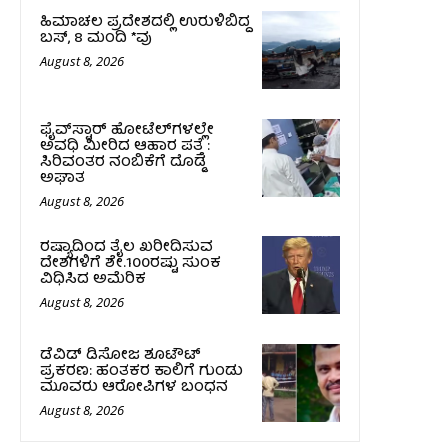
ಹಿಮಾಚಲ ಪ್ರದೇಶದಲ್ಲಿ ಉರುಳಿಬಿದ್ದ
ಬಸ್‌, 8 ಮಂದಿ *ವು
August 8, 2026
ಫೈವ್‌ಸ್ಟಾರ್ ಹೋಟೆಲ್‌ಗಳಲ್ಲೇ
ಅವಧಿ ಮೀರಿದ ಆಹಾರ ಪತ್ತೆ :
ಸಿರಿವಂತರ ನಂಬಿಕೆಗೆ ದೊಡ್ಡ
ಅಘಾತ
August 8, 2026
ರಷ್ಯಾದಿಂದ ತೈಲ ಖರೀದಿಸುವ
ದೇಶಗಳಿಗೆ ಶೇ.100ರಷ್ಟು ಸುಂಕ
ವಿಧಿಸಿದ ಅಮೆರಿಕ
August 8, 2026
ಡೆವಿಡ್ ಡಿಸೋಜ ಶೂಟೌಟ್
ಪ್ರಕರಣ: ಹಂತಕರ ಕಾಲಿಗೆ ಗುಂಡು
ಮೂವರು ಆರೋಪಿಗಳ ಬಂಧನ
August 8, 2026