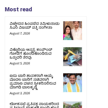
Most read
ವಿಚ್ಚೇದನ ಹಿಂಪಡೆದ ತಮಿಳುನಾಡು
ಸಿಎಂ ವಿಜಯ್‌ ಪತ್ನಿ ಸಂಗೀತಾ
August 7, 2026
ವಿಕ್ಟೊರಿಯ ಆಸ್ಪತ್ರೆ ಕಂಪೌಂಡ್
ಗೋಡೆಗೆ ಹೊಂದಿಕೊಂಡಿರುವ
ಒತ್ತುವರಿ ತೆರವು
August 5, 2026
ಐದು ಬಾರಿ ಶಾಸಕರಾಗಿ ಆಯ್ಕೆ,
ಮೊದಲ ಬಾರಿಗೆ ಸಚಿವರಾಗಿ
ಪ್ರಮಾಣ ವಚನ ಸ್ವೀಕರಿಸಲಿರುವ
ಮಾಗಡಿ ಬಾಲಕೃಷ್ಣ
August 3, 2026
ಲೋಕಸಭೆ ಪ್ರತಿಪಕ್ಷ ನಾಯಕರಿಂದ