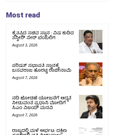
Most read
ಕೈತಪ್ಪಿದ ಸಚಿವ ಸ್ಥಾನ : ವಿಷ ಕುಡಿದ
ತನ್ವೀರ್‌ ಸೇಠ್‌ ಬೆಂಬಲಿಗ
August 3, 2026
ಪರಿಷತ್‌ ಸಭಾಪತಿ ಸ್ಥಾನಕ್ಕೆ
ಬಸವರಾಜ ಹೊರಟ್ಟಿ ರಾಜೀನಾಮೆ
August 7, 2026
ನದಿ ಜೋಡಣೆ ಯೋಜನೆಗೆ ಆದ್ಯತೆ
ನೀಡುವಂತೆ ಪ್ರಧಾನಿ ಮೋದಿಗೆ
ಸಿಎಂ ವಿಜಯ್‌ ಮನವಿ
August 7, 2026
ರಾಜ್ಯದಲ್ಲಿ ಮಳೆ ಆರ್ಭಟ: ದಕ್ಷಿಣ