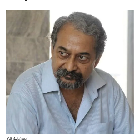
ಕೆ ಟಿ ಶಿವಪ್ರಸಾದ್