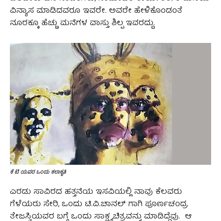
ವಿನ್ಯಾಸ ಮಾಡಿದವರೂ ಇವರೇ. ಅವರೇ ಹೇಳಿಕೊಂಡಂತೆ
ನೂರಕ್ಕೂ ಹೆಚ್ಚು ಮನೆಗಳ ವಾಸ್ತು ಶಿಲ್ಪ ಇವರದ್ದು.
ಕೆ ಟಿ ಯವರ ಒಂದು ಕಲಾಕೃತಿ
ಎರಡು ಸಾವಿರದ ಹತ್ತನೆಯ ಇಸವಿಯಲ್ಲಿ ನಾವು ಕೆಲವರು
ಗೆಳೆಯರು ಸೇರಿ, ಒಂದು ಟಿ.ವಿ.ಚಾನಲ್ ಗಾಗಿ ಪೂರ್ಣಚಂದ್ರ
ತೇಜಸ್ವಿಯವರ ಬಗ್ಗೆ ಒಂದು ಸಾಕ್ಷ್ಯಚಿತ್ರವನ್ನು ಮಾಡಿದ್ದೆವು. ಆ