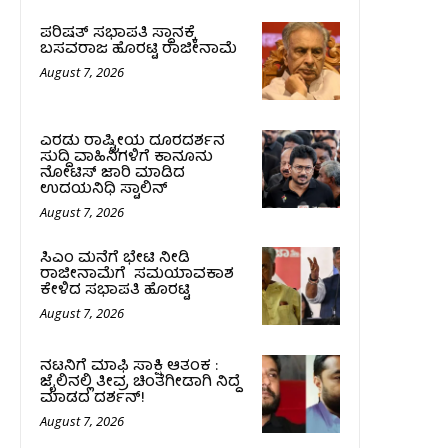
ಪರಿಷತ್‌ ಸಭಾಪತಿ ಸ್ಥಾನಕ್ಕೆ
ಬಸವರಾಜ ಹೊರಟ್ಟಿ ರಾಜೀನಾಮೆ
August 7, 2026
ಎರಡು ರಾಷ್ಟ್ರೀಯ ದೂರದರ್ಶನ
ಸುದ್ದಿ ವಾಹಿನಿಗಳಿಗೆ ಕಾನೂನು
ನೋಟಿಸ್ ಜಾರಿ ಮಾಡಿದ
ಉದಯನಿಧಿ ಸ್ಟಾಲಿನ್
August 7, 2026
ಸಿಎಂ ಮನೆಗೆ ಭೇಟಿ ನೀಡಿ
ರಾಜೀನಾಮೆಗೆ ಸಮಯಾವಕಾಶ
ಕೇಳಿದ ಸಭಾಪತಿ ಹೊರಟ್ಟಿ
August 7, 2026
ನಟನಿಗೆ ಮಾಫಿ ಸಾಕ್ಷಿ ಆತಂಕ :
ಜೈಲಿನಲ್ಲಿ ತೀವ್ರ ಚಿಂತೆಗೀಡಾಗಿ ನಿದ್ದೆ
ಮಾಡದ ದರ್ಶನ್!
August 7, 2026