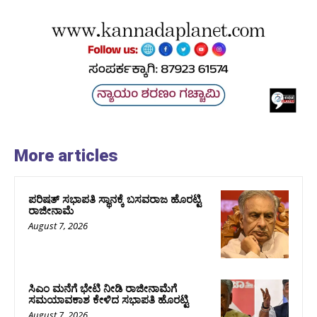
More articles
ಪರಿಷತ್‌ ಸಭಾಪತಿ ಸ್ಥಾನಕ್ಕೆ ಬಸವರಾಜ ಹೊರಟ್ಟಿ
ರಾಜೀನಾಮೆ
August 7, 2026
ಸಿಎಂ ಮನೆಗೆ ಭೇಟಿ ನೀಡಿ ರಾಜೀನಾಮೆಗೆ
ಸಮಯಾವಕಾಶ ಕೇಳಿದ ಸಭಾಪತಿ ಹೊರಟ್ಟಿ
August 7, 2026