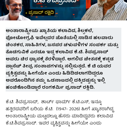
ಅಂತಾರಾಷ್ಟ್ರೀಯ ಖ್ಯಾತಿಯ ಕಲಾವಿದ, ಶಿಲ್ಪಕಲೆ,
ಫೋಟೋಗ್ರಫಿ ಇವೆಲ್ಲದರ ಜೊತೆಯಲ್ಲಿ ನಾಡಿನ ಹಲವಾರು
ಚಿಂತಕರ, ಸಾಹಿತಿಗಳ, ಜನಪರ ಚಳುವಳಿಗಳ ಸಂಪರ್ಕ ಮತ್ತು
ತೊಡಗುವಿಕೆ ಎರಡೂ ಇದ್ದ ಕಲಾವಿದ ಕೆ.ಟಿ. ಶಿವಪ್ರಸಾದ್
ಅವರು ಚಿರ ಧ್ಯಾನಕ್ಕೆ ತೆರಳಿದ್ದಾರೆ. ಅಗಲಿದ ಚೇತನಕ್ಕೆ ಕನ್ನಡ
ಪ್ಲಾನೆಟ್‌ ತೀವ್ರ ಸಂತಾಪಗಳನ್ನು ಸಲ್ಲಿಸುತ್ತದೆ. ಕೆ ಟಿ ಯವರ
ವ್ಯಕ್ತಿತ್ವವನ್ನು ಹೀಗೆಯೇ ಎಂದು ಹಿಡಿದಿಡಲಾಗದಿದ್ದರೂ
ಅವರೊಂದಿಗಿನ ತಮ್ಮ ಒಡನಾಟದಲ್ಲಿ ದಕ್ಕಿದಷ್ಟನ್ನು ಇಲ್ಲಿ
ಹಂಚಿಕೊಂಡಿದ್ದಾರೆ ರಂಗಕರ್ಮಿ ಪ್ರಸಾದ್‌ ರಕ್ಷಿದಿ.
ಕೆ.ಟಿ. ಶಿವಪ್ರಸಾದ್‌, ಶಾರ್ಟ್‌ ಫಾರ್ಮ್‌ ಕೆ.ಟಿ.ಎಸ್‌, ಇನ್ನೂ
ಹತ್ತಿರದವರಿಗೆ ಬರಿಯ ಕೆ.ಟಿ. (1947- 2026) ಹೀಗೆ ಖ್ಯಾತರಾಗಿದ್ದ
ಅಂತಾರಾಷ್ಟ್ರೀಯ ಮಟ್ಟದಲ್ಲೂ ಹೆಸರು ಮಾಡಿದ್ದವರು ಕಲಾವಿದ
ಕೆ.ಟಿ.ಶಿವಪ್ರಸಾದ್‌. ಇವರ ವ್ಯಕ್ತಿತ್ವವನ್ನು ಹೀಗೆಯೇ ಎಂದು