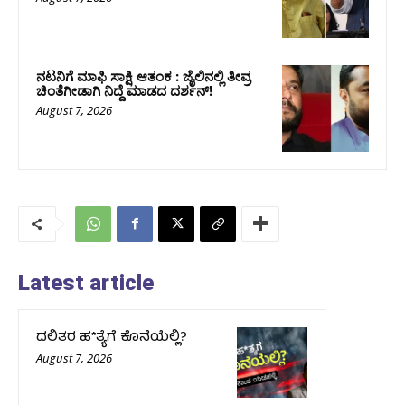
ನಟನಿಗೆ ಮಾಫಿ ಸಾಕ್ಷಿ ಆತಂಕ : ಜೈಲಿನಲ್ಲಿ ತೀವ್ರ
ಚಿಂತೆಗೀಡಾಗಿ ನಿದ್ದೆ ಮಾಡದ ದರ್ಶನ್!
August 7, 2026
Latest article
ದಲಿತರ ಹ*ತ್ಯೆಗೆ ಕೊನೆಯೆಲ್ಲಿ?
August 7, 2026