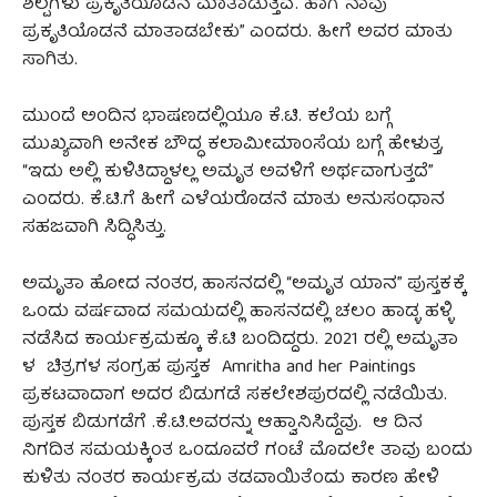
ಶಿಲ್ಪಗಳು ಪ್ರಕೃತಿಯೊಡನೆ ಮಾತಾಡುತ್ತಿವೆ. ಹಾಗೆ ನಾವು
ಪ್ರಕೃತಿಯೊಡನೆ ಮಾತಾಡಬೇಕು” ಎಂದರು. ಹೀಗೆ ಅವರ ಮಾತು
ಸಾಗಿತು.
ಮುಂದೆ ಅಂದಿನ ಭಾಷಣದಲ್ಲಿಯೂ ಕೆ.ಟಿ. ಕಲೆಯ ಬಗ್ಗೆ
ಮುಖ್ಯವಾಗಿ ಅನೇಕ ಬೌದ್ಧ ಕಲಾಮೀಮಾಂಸೆಯ ಬಗ್ಗೆ ಹೇಳುತ್ತ,
“ಇದು ಅಲ್ಲಿ ಕುಳಿತಿದ್ದಾಳಲ್ಲ ಅಮೃತ ಅವಳಿಗೆ ಅರ್ಥವಾಗುತ್ತದೆ”
ಎಂದರು. ಕೆ.ಟಿ.ಗೆ ಹೀಗೆ ಎಳೆಯರೊಡನೆ ಮಾತು ಅನುಸಂಧಾನ
ಸಹಜವಾಗಿ ಸಿದ್ಧಿಸಿತ್ತು.
ಅಮೃತಾ ಹೋದ ನಂತರ, ಹಾಸನದಲ್ಲಿ “ಅಮೃತ ಯಾನ” ಪುಸ್ತಕಕ್ಕೆ
ಒಂದು ವರ್ಷವಾದ ಸಮಯದಲ್ಲಿ ಹಾಸನದಲ್ಲಿ ಚಲಂ ಹಾಡ್ಳ ಹಳ್ಳಿ
ನಡೆಸಿದ ಕಾರ್ಯಕ್ರಮಕ್ಕೂ ಕೆ.ಟಿ ಬಂದಿದ್ದರು. 2021 ರಲ್ಲಿ ಅಮೃತಾ
ಳ ಚಿತ್ರಗಳ ಸಂಗ್ರಹ ಪುಸ್ತಕ Amritha and her Paintings
ಪ್ರಕಟವಾದಾಗ ಅದರ ಬಿಡುಗಡೆ ಸಕಲೇಶಪುರದಲ್ಲಿ ನಡೆಯಿತು.
ಪುಸ್ತಕ ಬಿಡುಗಡೆಗೆ .ಕೆ.ಟಿ.ಅವರನ್ನು ಆಹ್ವಾನಿಸಿದ್ದೆವು. ಆ ದಿನ
ನಿಗದಿತ ಸಮಯಕ್ಕಿಂತ ಒಂದೂವರೆ ಗಂಟೆ ಮೊದಲೇ ತಾವು ಬಂದು
ಕುಳಿತು ನಂತರ ಕಾರ್ಯಕ್ರಮ ತಡವಾಯಿತೆಂದು ಕಾರಣ ಹೇಳಿ