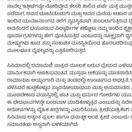
ನಾವೆಲ್ಲ ಇತ್ತೀಚೆಗಷ್ಟೇ ನೋಡಿದ್ದೇವೆ. ಕೇಸರಿ ಶಾಲಿನ ಚರ್ಚೆ ಮತ್ತೆ ಮುನ
ಪಡೆದಾಗ, ಅವನ ಟೋಪಿ(ತೊಡುಗೆ) ಮತ್ತು ಅವನ ಮನೆಯ ಆಹಾರ ಪದ್ಧತಿ
ಇಂದಿನ ಯುವಜನಾಂಗದ ತಲೆಗೆ ವ್ಯವಸ್ಥಿತವಾಗಿ ತುಂಬಲಾಗುತ್ತಿರುವ 
ಅವನೆಂದರೆ ಭಯಪಡುವ ವಿದ್ಯಾರ್ಥಿಗಳ ಕಣ್ಣೋಟ, ನಮ್ಮ ಇಂದಿನ ಶೈಕ್ಷಣ
ಪೂರ್ವಾಗ್ರಹಗಳನ್ನು ಹೇಗೆ ಪೋಷಿಸುತ್ತಿದೆ ಎಂಬುದನ್ನು ಸೂಕ್ಷ್ಮವಾಗಿ ಧ್
ಮೇಷ್ಟ್ರುಗಳು) ಕೂಡ ತಮ್ಮ ಸಂಕುಚಿತ ಮನಸ್ಥಿತಿಯಿಂದ ಹೊರಬರದಿರುವ
ಮೂಲಭೂತ ವೈಫಲ್ಯವನ್ನು ಎತ್ತಿತೋರಿಸುತ್ತದೆ.
ಸಿನಿಮಾದಲ್ಲಿ ‘ರಮಾಮಣಿ’ ಪಾತ್ರದ ಮೂಲಕ ಬರುವ ಪ್ರೇಮದ ಎಳೆಯ ಸು
ಮಾರ್ಮಿಕವಾಗಿ ಅಣಕಿಸುವಂತಿವೆ. ಮುಸ್ತಫಾ ಆಕೆಯನ್ನು ಮಾತನಾಡಿಸಿ
ರಾಮಾನುಜ ಅಯ್ಯಂಗಾರಿ ಮತ್ತು ತಂಡದಲ್ಲಿ) ಉಂಟಾಗುವ ಅಭದ್ರತೆ,
ಬೆಳೆಸಿದರೆ ಹುಟ್ಟಿಕೊಳ್ಳುವ ಪ್ಯಾರನೋಯಾ(ಭಯ ಮತ್ತು ಅನುಮಾನ)ದ ನ
ಮೂಡಬೇಕಾದ ವಯಸ್ಸಿನಲ್ಲಿ, ಜಾತಿ ಮತ್ತು ಧರ್ಮದ ಗೋಡೆಗಳು ಯುವಜ
ಈ ಭೇದಭಾವಗಳನ್ನೇ ಬಂಡವಾಳ ಮಾಡಿಕೊಳ್ಳುತ್ತವೆ ಎಂಬುದನ್ನು ನಿರ್ದೇಶಕ
ಆರೋಪಗಳನ್ನು, ದೈಹಿಕ ಹಲ್ಲೆಗಳನ್ನು ಎದುರಿಸಿಯೂ, ಕ್ರೀಡೆಯ(ಕ್ರಿಕ
ಸಿನಿಮಾದ ಅತ್ಯಂತ ಪ್ರಬಲ ಹಾಗೂ ಧನಾತ್ಮಕ ಅಂಶ. ಕ್ರೀಡೆ ಎಂಬುದು 
ಸಮಾನತೆಯ ಅಸ್ತ್ರವಾಗಿ ಬಳಕೆಯಾಗಿದೆ.