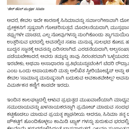
‘ಡೇರ್ ಡೆವಿಲ್ ಮುಸ್ತಫಾ’ ಸಿನಿಮಾ
ಆದರೆ, ಕೇವಲ ಇದೇ ಕಾರಣಕ್ಕೆ ಸಿನಿಮಾವನ್ನು ಸರ್ವಾಂಗೀಣವಾಗಿ ದೋಷಮ
ಪ್ರೇಕ್ಷಕನಿಗೆ ಸ್ಪಷ್ಟವಾಗಿ ಗೋಚರಿಸುತ್ತವೆ. ಮೊದಲನೆಯದಾಗಿ, ಮುಸ್ತ
ತಪ್ಪುಗಳೇ ಮಾಡದ, ಎಲ್ಲ ನೋವುಗಳನ್ನು ನುಂಗಿಕೊಂಡು ತ್ಯಾಗಮಯಿಯಾಗಿ 
ಉತ್ತರಿಸುವ ಭರದಲ್ಲಿ, ಅವನಲ್ಲಿನ ಸಹಜ ಮನುಷ್ಯ ಸುಲಭದ ಕೋಪ, ಹತಾಶೆ, ದ
ಬುದ್ಧನ ಸ್ಥಾನಕ್ಕೆ ಅವನನ್ನು ಏರಿಸಲಾಗಿದೆ. ಎರಡನೆಯದಾಗಿ, ಅಲ್ಪಸ
ಪಡೆಯಬೇಕಾದರೆ, ಅವರು ತಮ್ಮನ್ನು ತಾವು ನಿರಂತರವಾಗಿ ‘ಒಳ್ಳೆಯವರು’ 
ಇರಬೇಕು, ಅಥವಾ ಅಸಾಧಾರಣ ಪ್ರತಿಭೆಯನ್ನು(ಬೆಂಕಿಗೆ ಬೆದರಿ ರೌದ್ರಾವ
ಎಂಬ ಒಂದು ಅಪಾಯಕಾರಿ ಮತ್ತು ಅಲಿಖಿತ ಸ್ಟೀರಿಯೋಟೈಪ್ ಅನ್ನು ಈ 
ಕೇವಲ ‘ಸಾಮಾನ್ಯ ಮನುಷ್ಯ’ನಾಗಿ ಬದುಕುವ ಅವಕಾಶವೇಕಿಲ್ಲ? ಅವನು ಹೀರೋ
ವಿಮರ್ಶಕನ ಕಣ್ಣಿಗೆ ಕಾಡದೇ ಇರದು.
ಇಂದಿನ ಕಾಲಘಟ್ಟದಲ್ಲಿ ಆಳುವ ಪ್ರಭುತ್ವದ ಮುಖವಾಣಿಯಾಗಿ ಮಾಧ್ಯಮಗಳು 
ಸಮುದಾಯವನ್ನು ಖಳನಾಯಕರನ್ನಾಗಿ ಪ್ರಮೋಟ್ ಮಾಡುವ ಸಂದರ್ಭದಲ್ಲಿ
ಕಟ್ಟಿಕೊಡಲು ಮಾಡುವ ಪ್ರಯತ್ನ ಶ್ಲಾಘನೀಯ. ಆದರೂ, ಸಿನಿಮಾ ತನ್ನ 
ಚೌಕಟ್ಟಿಗೆ ಹೊಂದಿಕೊಳ್ಳಲು ಕಾಮಿಡಿ ಟ್ರ್ಯಾಕ್ ಗಳನ್ನು ತುರುಕುವ ಭರ