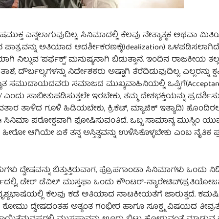
ುಕ್ತ ಎನ್ನಲಾಗುವುದಿಲ್ಲ. ಸಿನಿಮಾದಲ್ಲಿ ಕೆಲವು ನೇತ್ಯಾತ್ಮಕ ಅಥವಾ ಮ
ಫಾನ ಪಾತ್ರವನ್ನು ಅತಿಯಾದ ಆದರ್ಶೀಕರಣಕ್ಕೆ(Idealization) ಒಳಪಡಿಸಲಾಗಿ
ನಿಲ್ಲುವ ‘ಪರ್ಫೆಕ್ಟ್’ ಮನುಷ್ಯನಾಗಿ ಬಿಡುತ್ತಾನೆ. ಇಂದಿನ ರಾಜಕೀಯ ತಲ್
ೌರ್ಬಲ್ಯಗಳನ್ನು ನಿರ್ದೇಶಕರು ಅಷ್ಟಾಗಿ ತೆರೆದಿಡುವುದಿಲ್ಲ. ಎಲ್ಲರನ್ನು ಕ
ಂಖ್ಯಾತ ಸಮುದಾಯದವರು ಸಮಾಜದ ಮುಖ್ಯವಾಹಿನಿಯಲ್ಲಿ ಒಪ್ಪಿಗೆ(Acceptan
ಎಂದು ಸಾಬೀತುಪಡಿಸುತ್ತಲೇ ಇರಬೇಕು, ತಮ್ಮ ದೇಶಭಕ್ತಿಯನ್ನು ಪ್ರದರ್ಶಿಸು
ತಾರ ತಾಳಿದ ಗೂಳಿ ಹಿಡಿಯಬೇಕು, ಕ್ರಿಕೆಟ್, ಮ್ಯಾಜಿಕ್ ಇತ್ಯಾದಿ) ಹೊಂದಿ
ಸಿನಿಮಾ ಪರೋಕ್ಷವಾಗಿ ಪೋಷಿಸುವಂತಿದೆ. ಒಬ್ಬ ಸಾಮಾನ್ಯ ಮುಸ್ಲಿಂ ಯುವ
 ಆಗಿಯೇ ಏಕೆ ತನ್ನ ಅಸ್ತಿತ್ವವನ್ನು ಉಳಿಸಿಕೊಳ್ಳಬೇಕು ಎಂಬ ನೈತಿಕ ಪ್ರಶ್
ದ್ವೇಷವನ್ನು ಬಿತ್ತುತ್ತಿರುವಾಗ, ಪ್ರೊಪಗಾಂಡಾ ಸಿನಿಮಾಗಳು ಒಂದು ನಿರ್ದ
, ಡೇರ್ ಡೆವಿಲ್ ಮುಸ್ತಫಾ ಒಂದು ಕೌಂಟರ್-ನ್ಯಾರೇಟಿವ್(ಪ್ರತಿಯೋಜನ
ದೃಶ್ಯಭಾಷೆಯಲ್ಲಿ ಕೆಲವು ಕಡೆ ಅತಿಯಾದ ನಾಟಕೀಯತೆಗೆ ಜಾರುತ್ತದೆ. ಕಮರ
ದಲ್ಲಿ, ಕೋಮು ದ್ವೇಷದಂತಹ ಅತ್ಯಂತ ಗಂಭೀರ ಹಾಗೂ ಸೂಕ್ಷ್ಮ ವಿಷಯದ ತೀವ್ರತ