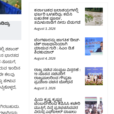
ಕರ್ನಾಟಕದ ಜಲಾಶಯಗಳಲ್ಲಿ
ಭರ್ಜರಿ ಒಳಹರಿವು: ಕಬಿನಿ
ಬಹುತೇಕ ಪೂರ್ಣ,
ತಮಿಳುನಾಡಿಗೆ ನೀರು ಬಿಡುಗಡೆ
ಿದ್ದು,
August 3, 2026
ಬೆಂಗಳೂರನ್ನು ಜಾಗತಿಕ ‘ಡೀಪ್-
ಟೆಕ್’ ರಾಜಧಾನಿಯಾಗಿ
ಮಾಡುವ ಗುರಿ : ಸಿಎಂ ಡಿ.ಕೆ
್ಲಿ ಶಶಾಂಕ್
ಶಿವಕುಮಾರ್
ಂದಿನ ಭಾರತದ
August 4, 2026
ೆ-ತೊಡುಗೆ,
ಿರುವ ಇಂದಿನ
ರಾಜ್ಯ ಸಚಿವ ಸಂಪುಟ ವಿಸ್ತರಣೆ :
19 ನೂತನ ಸಚಿವರಿಗೆ
ವೇ ಕೆಲವು
ರಾಜ್ಯಪಾಲರಿಂದ ಗೌಪ್ಯತಾ
್ನು ಹೇಳುವ
ಪ್ರಮಾಣ ವಚನ ಬೋಧನೆ
ಿಕೊಳ್ಳದೆ,
August 3, 2026
ಪ್ರಿಯ ಕೃಷ್ಣ, ಕೃಷ್ಣಪ್ಪ
ಬೆಂಬಲಿಗರಿಂದ ಕೆಪಿಸಿಸಿ ಕಚೇರಿ
ಗಿರಬಹುದು.
ಮುತ್ತಿಗೆ, ನಿನ್ನೆ ಪ್ರತಿಭಟಿಸಿದವರ
ವಿರುದ್ಧ ಎಫ್‌ಐಆರ್‌ ದಾಖಲು
ಗಿದ್ದನ್ನು