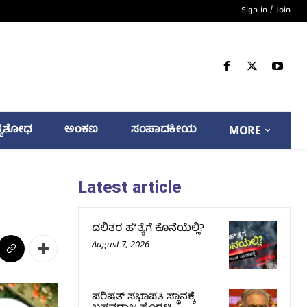
Sign in / Join
್ಯಶೋಧ
ಅಂಕಣ
ಸಂಪಾದಕೀಯ
MORE
Latest article
ದಲಿತರ ಹ*ತ್ಯೆಗೆ ಕೊನೆಯೆಲ್ಲಿ?
August 7, 2026
ಪರಿಷತ್‌ ಸಭಾಪತಿ ಸ್ಥಾನಕ್ಕೆ