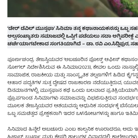
‘ಡೇರ್ ಡೆವಿಲ್ ಮುಸ್ತಫಾ’ ಸಿನಿಮಾ ತನ್ನ ಕಥಾನಾಯಕನನ್ನು ಒಬ್ಬ ಸಹ
ಅಲ್ಪಸಂಖ್ಯಾತರು ಸಮಾಜದಲ್ಲಿ ಒಪ್ಪಿಗೆ ಪಡೆಯಲು ಸದಾ ಅಗ್ನಿಪರೀಕ್ಷ
ಚರ್ಚೆಯಾಗಬೇಕಾದ ಸಂಗತಿಯಾಗಿದೆ – ಡಾ. ರವಿ ಎಂ.ಸಿದ್ಲಿಪುರ, ಸ
ಪೂರ್ಣಚಂದ್ರ ತೇಜಸ್ವಿಯವರ ‘ಅಬಚೂರಿನ ಪೋಸ್ಟ್ ಆಫೀಸ್’ ಕಥಾಸಂಕಲನದ
ಸೋಗಲ್ ನಿರ್ದೇಶಿಸಿರುವ ಈ ಸಿನಿಮಾ(2023), ಕೇವಲ ಒಂದು ನಾಸ್ಟಾ
ಸಾಮಾಜಿಕ, ರಾಜಕೀಯ ಮತ್ತು ಸಾಂಸ್ಕೃತಿಕ ತಲ್ಲಣಗಳಿಗೆ ಹಿಡಿದ ಕೈಗನ
ಆಹಾರ ಪದ್ಧತಿಗಳ ಸುತ್ತ ದ್ವೇಷದ ರಾಜಕಾರಣ ನಡೆಯುತ್ತಿರುವ, ಯುವಜ
ದಿನಮಾನಗಳಲ್ಲಿ, ಮುಸ್ತಫಾನ ಕಥೆ ಒಂದು ಬಲವಾದ ಪ್ರತಿಕ್ರಿಯೆಯಾಗ
ಪ್ರೊಪಗಾಂಡ ಸಿನಿಮಾಗಳು ಸಮಾಜವನ್ನು ವಿಭಜಿಸುತ್ತಿರುವ ಸಂದರ್ಭದಲ್ಲಿ
ಮೂಲಕ ತೇಜಸ್ವಿಯವರ ಆಶಯವನ್ನು ಆಧುನಿಕ ಸಂದರ್ಭಕ್ಕೆ ಬೆಸೆಯಲು ಪ್ರ
ಒಬ್ಬ ಸಮಚಿತ್ತದ ಪ್ರೇಕ್ಷಕನಾಗಿ ಇದರ ಒಳನೋಟಗಳನ್ನು ಹಾಗೂ ಇತಿಮಿತಿಗ
ಸಿನಿಮಾದ ಹಿನ್ನೆಲೆ ಅಬಚೂರು ಎಂಬ ಕಾಲ್ಪನಿಕ ಊರಾದರೂ, ಅದು
ಹಿಜಾಬ್, ಬುರ್ಖಾ ಮತ್ತು ಕೇಸರಿ ಶಾಲುಗಳ ವಿವಾದದಲ್ಲಿ ಕಾಲೇಜುಗಳು