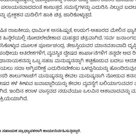
ಿತೆನ್ನುವಷ್ಟರಲ್ಲಿ ಮುಸ್ತಫಾನನ್ನು ಊರು ಬಿಟ್ಟು ಹೋಗುವಂತೆ ಮಾಡುವ ಕ್ಲೈ
ಪಲಾಯನವಾದದಂತೆ ಕಾಣುತ್ತದೆ. ಸಮಸ್ಯೆಗಳನ್ನು ಎದುರಿಸಿ ನಿಲ್ಲುವ ಬದಲ
ಕ್ಷಕನ ಮಡಿಲಿಗೆ ಹಾಕಿ ಚಿತ್ರ ಜಾರಿಕೊಳ್ಳುತ್ತದೆ.
ಷಿತ ರಾಜಕೀಯ, ಧಾರ್ಮಿಕ ಅಸಹಿಷ್ಣುತೆ, ಉಡುಗೆ-ಆಹಾರದ ಮೇಲಿನ ಫ್ಯಾಸಿಸ
ೇಷದ ಹಿನ್ನೆಲೆಯಲ್ಲಿ ನೋಡಲೇಬೇಕಾದ ಮಹತ್ವದ ಚಿತ್ರವಾಗಿದೆ. ‘ಸರ್ವ ಜನಾಂ
ಗಿ ಬಳಸಿಕೊಳ್ಳುವ ಮೂಲಕ ಪೂರ್ಣಚಂದ್ರ ತೇಜಸ್ವಿಯವರ ಮಾನವತಾವಾದಿ ದೃಷ್
ಂಥೀಯ ಅತಿರೇಕಗಳಿಗೆ, ವ್ಯವಸ್ಥಿತ ದ್ವೇಷದ ಕಾರ್ಖಾನೆಗಳಿಗೆ ತನ್ನದೇ ಆದ ರೀ
ನ್ನ ಕಥಾನಾಯಕನನ್ನು ಒಬ್ಬ ಸಹಜ ಮನುಷ್ಯನನ್ನಾಗಿ ಕಟ್ಟಿಕೊಡುವ ಬದಲು ಆದರ
 ಪಡೆಯಲು ಸದಾ ಅಗ್ನಿಪರೀಕ್ಷೆ ಎದುರಿಸಬೇಕೆಂಬ ಒಳಧ್ವನಿಯನ್ನು ಹೊಂದಿರುವು
ೇಸರಿ ಶಾಲುಗಳಾಚೆಗೆ ಮನುಷ್ಯನನ್ನು ಕೇವಲ ಮನುಷ್ಯನಾಗಿ ನೋಡುವ ಕನಸನ
್ವೇಷದ ಕಳೆ ಕೀಳುವ ಜವಾಬ್ದಾರಿಯನ್ನು ಕೇವಲ ವ್ಯವಸ್ಥೆಗೆ ಬಲಿಯಾಗುವವರ 
ಬೇಕಾಗಿದೆ. ಇಂದಿನ ಕರಾಳ ವಾಸ್ತವದ ನಡುವೆಯೂ ಒಲವಿನ ಆಶಾವಾದವನ್ನು
ಿಕ್ರಿಯೆಯಾಗಿದೆ.
ಹಾಯಕ ಪ್ರಾಧ್ಯಾಪಕರಾಗಿ ಕಾರ್ಯನಿರ್ವಹಿಸುತ್ತಿದ್ದಾರೆ.