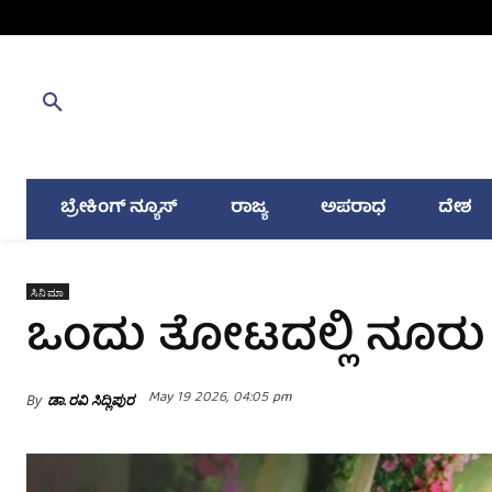
ಬ್ರೇಕಿಂಗ್ ನ್ಯೂಸ್
ರಾಜ್ಯ
ಅಪರಾಧ
ದೇಶ
ಸಿನಿಮಾ
ಒಂದು ತೋಟದಲ್ಲಿ ನೂರು
May 19 2026, 04:05 pm
By
ಡಾ.ರವಿ ಸಿದ್ಲಿಪುರ