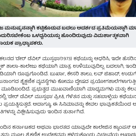
ಜ ಮನುಷ್ಯನನ್ನಾಗಿ ಕಟ್ಟಿಕೊಡುವ ಬದಲು ಆದರ್ಶದ ಪ್ರತಿಮೆಯನ್ನಾಗಿ ಮಾಡ
ೆ ಎದುರಿಸಬೇಕೆಂಬ ಒಳಧ್ವನಿಯನ್ನು ಹೊಂದಿರುವುದು ವಿಮರ್ಶಾತ್ಮಕವಾಗಿ
ಹಾಯಕ ಪ್ರಾಧ್ಯಾಪಕರು.
 ‘ಡೇರ್ ಡೆವಿಲ್ ಮುಸ್ತಫಾ’(1973) ಕಥೆಯನ್ನು ಆಧರಿಸಿ, ಇದೇ ಹೆಸರಿನಲ
ಲ್ಜಿಕ್ ಶಾಲಾ-ಕಾಲೇಜು ಕಥೆಯಾಗಿ ಮಾತ್ರ ಉಳಿಯುವುದಿಲ್ಲ. ಬದಲಾಗಿ, ಇ
್ನಡಿಯಾಗಿ ರೂಪುಗೊಂಡಿದೆ. ಬುರ್ಖಾ, ಕೇಸರಿ ಶಾಲು, ಲವ್ ಜಿಹಾದ್, ಉಡುಗ
ನಾಂಗದ ಶೈಕ್ಷಣಿಕ ವ್ಯವಸ್ಥೆಗಳು ಕೋಮು ದ್ವೇಷದ ಪ್ರಯೋಗಶಾಲೆಗಳಾಗುತ್ತ
ಿ ಮೂಡಿಬಂದಿದೆ. ಪ್ರಭುತ್ವದ ಮುಖವಾಣಿಯಾಗಿ ಮಾಧ್ಯಮಗಳು ಮತ್ತು ಕೆಲ
, ‘ಡೇರ್ ಡೆವಿಲ್ ಮುಸ್ತಫಾ’ ಪ್ರೀತಿ, ಗೆಳೆತನ ಮತ್ತು ಸಹಬಾಳ್ವೆಯ ಕಥೆಯನ
ಯತ್ನಿಸುತ್ತದೆ. ಆದಾಗ್ಯೂ, ಈ ಸಿನಿಮಾವನ್ನು ಕೇವಲ ಭಾವುಕತೆಯಿಂದ ಅಪ್ಪ
ಳನ್ನು ವಿಶ್ಲೇಷಿಸುವುದು ಇಂದಿನ ತುರ್ತಾಗಿದೆ.
 ಇಂದಿನ ಕರ್ನಾಟಕದ ಅಥವಾ ಭಾರತದ ಯಾವುದೇ ಕಾಲೇಜಿನ ಕ್ಯಾಂಪಸ್ ಆ
 ತಮ್ಮ ಮೂಲ ಶೈಕ್ಷಣಿಕ ಉದ್ದೇಶವನ್ನು ಕಳೆದುಕೊಂಡು ವಿಭಜನೆಯ ಅಖಾಡಗಳಾ