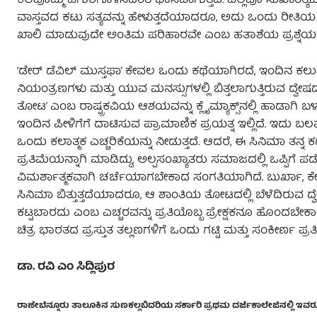
ಕೆಲವೊಮ್ಮೆ ಹಗುರಗೊಳಿಸಿದಂತೆ ಭಾಸವಾಗುತ್ತದೆ. ಎಲ್ಲವೂ ಸುಖಾಂತ್ಯವಾಯ
ವಾಸ್ತವದ ಕಟು ಸತ್ಯವನ್ನು ಹೇಳುತ್ತದೆಯಾದರೂ, ಅದು ಒಂದು ರೀತಿಯ 
ಖಾಲಿ ಮಾಡುವುದೇ ಅಂತಿಮ ಪರಿಹಾರವೇ ಎಂಬ ಹತಾಶೆಯ ಪ್ರಶ್ನೆಯನ್ನು ಪ್ರೇ
‘ಡೇರ್ ಡೆವಿಲ್ ಮುಸ್ತಫಾ’ ಕೇವಲ ಒಂದು ಕಥೆಯಾಗಿರದೆ, ಇಂದಿನ ಕಲು
ನಿಯಂತ್ರಣಗಳು ಮತ್ತು ಯುವ ಮನಸ್ಸುಗಳಲ್ಲಿ ಬಿತ್ತಲಾಗುತ್ತಿರುವ ದ್ವ
ತೋಟ’ ಎಂಬ ರಾಷ್ಟ್ರಕವಿಯ ಆಶಯವನ್ನು ಕ್ಲೈಮ್ಯಾಕ್ಸ್‌ನಲ್ಲಿ ಹಾಡಾ
ಇಂದಿನ ಪೀಳಿಗೆಗೆ ದಾಟಿಸುವ ಪ್ರಾಮಾಣಿಕ ಪ್ರಯತ್ನ ಇಲ್ಲಿದೆ. ಇದು ಬಲಪ
ಒಂದು ಕಲಾತ್ಮಕ ಎಚ್ಚರಿಕೆಯನ್ನು ನೀಡುತ್ತದೆ. ಆದರೆ, ಈ ಸಿನಿಮಾ ತ
ಪ್ರತಿಮೆಯನ್ನಾಗಿ ಮಾಡಿದ್ದು, ಅಲ್ಪಸಂಖ್ಯಾತರು ಸಮಾಜದಲ್ಲಿ ಒಪ್ಪಿಗೆ
ವಿಮರ್ಶಾತ್ಮಕವಾಗಿ ಚರ್ಚೆಯಾಗಬೇಕಾದ ಸಂಗತಿಯಾಗಿದೆ. ಬುರ್ಖಾ, ಕ
ಸಿನಿಮಾ ಬಿತ್ತುತ್ತದೆಯಾದರೂ, ಆ ಶಾಂತಿಯ ತೋಟದಲ್ಲಿ ಬೆಳೆದಿರುವ ದ
ಕಟ್ಟಬಾರದು ಎಂಬ ಎಚ್ಚರವನ್ನು ಪ್ರತಿಯೊಬ್ಬ ಪ್ರೇಕ್ಷಕನೂ ಹೊಂದ
ಚಿತ್ರ ಭಾರತದ ಪ್ರಸ್ತುತ ತಲ್ಲಣಗಳಿಗೆ ಒಂದು ಗಟ್ಟಿ ಮತ್ತು ಸಂಕೀರ್ಣ ಪ್ರತ
ಡಾ. ರವಿ ಎಂ ಸಿದ್ಲಿಪುರ
ರಾಣೇಬೆನ್ನೂರು ತಾಲೂಕಿನ ಸುಣಕಲ್ಲಬಿದರಿಯ ಸರ್ಕಾರಿ ಪ್ರಥಮ ದರ್ಜೆಕಾಲೇಜಿನಲ್ಲಿ ಇವರು ಸ