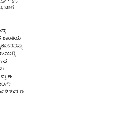
ಮ್ಯಾಕ್ಸ್,
ು, ಜಾಗ
್ಟ್
ಗದ ಶಾಂತಿಯ
ಟಿಕೋನವನ್ನು
ತಿಯಲ್ಲಿ
್ಶದ
ದು
್ನು ಈ
ತಲೆಗೇ
 ಮೂಡಿಸುವ ಈ