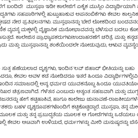
್ನೆಲೆಗೆ ಬಂದಿದೆ! ಮುಸ್ತಫಾ ಇಡೀ ಕಾಲೇಜಿಗೆ ಏಕೈಕ ಮುಸ್ಲಿಂ ವಿದ್ಯಾರ್ಥಿಯಾಗಿ
ಗಳು ಸಹಪಾಠಿಗಳಲ್ಲಿ ಹುಟ್ಟುಹಾಕುವ ಅಪನಂಬಿಕೆಗಳು ಕೇವಲ ಕಾಲ್ಪನಿಕವ
ದ್ವೇಷದ ನೇರ ಪ್ರತಿಫಲನಗಳು. ಮುಸ್ತಫಾನನ್ನು ‘ಬೇರೆ ಲೋಕದಿಂದ ಬಂದವನ
ಿಕ ವ್ಯವಸ್ಥೆ ಮಕ್ಕಳಲ್ಲಿ ವೈಜ್ಞಾನಿಕ ಮನೋಭಾವವನ್ನು ಬೆಳೆಸುವ ಬದಲು 
ವನಿಸುತ್ತದೆ. ಕಾಲೇಜಿನ ಪ್ರಾಧ್ಯಾಪಕರುಗಳು(ಉದಾಹರಣೆಗೆ ಚರಿತ್ರೆ ಮತ್ತು ಕನ್ನ
ುದು ಮತ್ತು ಮುಸ್ತಫಾನನ್ನು ಶಂಕೆಯಿಂದಲೇ ನೋಡುವುದು, ಆಳುವ ವ್ಯವಸ್ಥ
ತ್ತ ಹೆಣೆಯಲಾದ ದೃಶ್ಯಗಳು, ಇಂದಿನ ‘ಲವ್ ಜಿಹಾದ್’ ಭೀತಿಯನ್ನು ಬಹು
ದರೂ, ಕೇವಲ ಅವಳ ಕಡೆ ನೋಡಿದರೂ ಇತರೆ ಹಿಂದೂ ವಿದ್ಯಾರ್ಥಿಗಳಲ್ಲಿ(ವ
 ಇಂದಿನ ಸಮಾಜದಲ್ಲಿ ಅನ್ಯ ಧರ್ಮದ ಯುವಕನೊಬ್ಬ ಹಿಂದೂ ಯುವತಿಯೊಂದ
ಿಖರ ಚಿತ್ರಣವಾಗಿದೆ. ಗೆಳೆತನ ಎಂಬುದು ಅತ್ಯಂತ ಸಹಜವಾಗಿ ಮತ್ತು ಮುಗ್
ನರನ್ನು ಹೇಗೆ ಕಟ್ಟಿಹಾಕಿವೆ, ಹಾಗೂ ಕಾಲೇಜು ಚುನಾವಣೆ-ರಾಜಕೀಯಗಳೆ
ರು ಬಹಳ ದೃಶ್ಯರೂಪಕಗಳೊಂದಿಗೆ ಕಟ್ಟಿಕೊಟ್ಟಿದ್ದಾರೆ. ಮುಸ್ತಫಾ, ತನ್ನ ಮೇ
ೆಟ್) ಮೂಲಕ ಮತ್ತು ತನ್ನ ಪ್ರಬುದ್ಧತೆಯ ಮೂಲಕ ಆ ಗೋಡೆಗಳನ್ನು ಒಡೆಯಲು 
ಇಲ್ಲಿ ಕೇವಲ ಆಟವಾಗಿ ಉಳಿಯದೆ, ಧರ್ಮಗಳನ್ನು ಮೀರಿ ಮನುಷ್ಯರನ್ನು ಬೆ