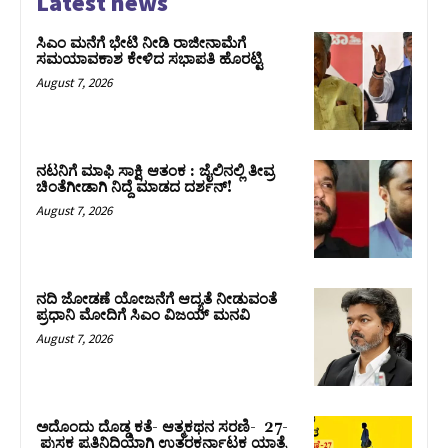
Latest news
ಸಿಎಂ ಮನೆಗೆ ಭೇಟಿ ನೀಡಿ ರಾಜೀನಾಮೆಗೆ
ಸಮಯಾವಕಾಶ ಕೇಳಿದ ಸಭಾಪತಿ ಹೊರಟ್ಟಿ
August 7, 2026
ನಟನಿಗೆ ಮಾಫಿ ಸಾಕ್ಷಿ ಆತಂಕ : ಜೈಲಿನಲ್ಲಿ ತೀವ್ರ
ಚಿಂತೆಗೀಡಾಗಿ ನಿದ್ದೆ ಮಾಡದ ದರ್ಶನ್!
August 7, 2026
ನದಿ ಜೋಡಣೆ ಯೋಜನೆಗೆ ಆದ್ಯತೆ ನೀಡುವಂತೆ
ಪ್ರಧಾನಿ ಮೋದಿಗೆ ಸಿಎಂ ವಿಜಯ್‌ ಮನವಿ
August 7, 2026
ಅದೊಂದು ದೊಡ್ಡ ಕತೆ- ಆತ್ಮಕಥನ ಸರಣಿ- 27-
ಪುಸ್ತಕ ಪ್ರತಿನಿಧಿಯಾಗಿ ಉತ್ತರಕರ್ನಾಟಕ ಯಾತ್ರೆ