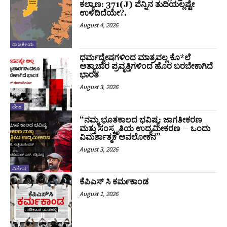
ಕಲ್ಯಾಣ: 371(J) ಪೆನ್ನಿನ ತುದಿಯಲ್ಲಷ್ಟೇ
ಉಳಿದಿದೆಯೇ?.
August 4, 2026
ರಾಜಕೀಯ
ಧರ್ಮದ್ವೇಷಗಳಿಂದ ಮಾತ್ರವಲ್ಲ ಕೊ*ಲೆ
ಅತ್ಯಾಚಾರ ಪ್ರವೃತ್ತಿಗಳಿಂದ ಹೊರ ಬರಬೇಕಾಗಿದೆ
ಭಾರತ
August 3, 2026
ದೇಶ
“ನಮ್ಮ ಭೂತಕಾಲದ ಭವಿಷ್ಯ: ಜಾಗತೀಕರಣ
ಮತ್ತು ಸಂಸ್ಕೃತಿಯ ಉದ್ಯಮೀಕರಣ – ಒಂದು
ವಿಮರ್ಶಾತ್ಮಕ ಅವಲೋಕನ”
August 3, 2026
ವಿಶೇಷ
ಕೆಪಿಎಸ್ ಸಿ ಕರ್ಮಕಾಂಡ
August 1, 2026