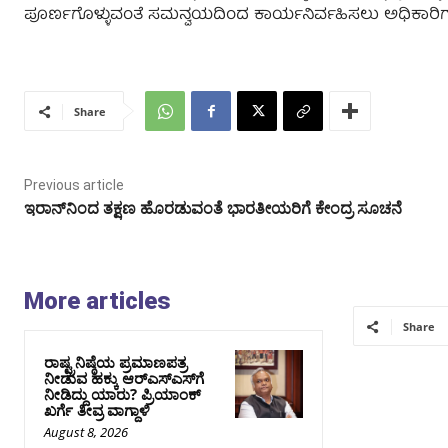
ಪೂರ್ಣಗೊಳ್ಳುವಂತೆ ಸಮನ್ವಯದಿಂದ ಕಾರ್ಯನಿರ್ವಹಿಸಲು ಅಧಿಕಾರಿಗಳ
Share
Previous article
ಇರಾನ್‌ನಿಂದ ತಕ್ಷಣ ಹೊರಡುವಂತೆ ಭಾರತೀಯರಿಗೆ ಕೇಂದ್ರ ಸೂಚನೆ
More articles
Share
ರಾಷ್ಟ್ರನಿಷ್ಠೆಯ ಪ್ರಮಾಣಪತ್ರ
ನೀಡುವ ಹಕ್ಕು ಆರ್‌ಎಸ್‌ಎಸ್‌ಗೆ
ನೀಡಿದ್ದು ಯಾರು? ಪ್ರಿಯಾಂಕ್
ಖರ್ಗೆ ತೀವ್ರ ವಾಗ್ದಾಳಿ
August 8, 2026