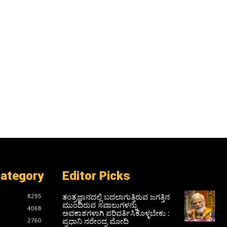
Category
Editor Picks
ತಂತ್ರಜ್ಞಾನದಲ್ಲಿ ಬದಲಾಗುತ್ತಿರುವ ಜಗತ್ತಿನ
8295
ಮುಂದಿರುವ ಸವಾಲುಗಳನ್ನು
4068
ಅವಕಾಶಗಳಾಗಿ ಪರಿವರ್ತಿಸಿಕೊಳ್ಳಬೇಕು :
ಪ್ರಧಾನಿ ನರೇಂದ್ರ ಮೋದಿ
2760