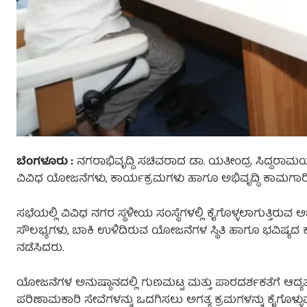
ಬೆಂಗಳೂರು :
ನಗರಾಭಿವೃದ್ಧಿ ಸಚಿವರಾದ ಡಾ. ಯತೀಂದ್ರ ಸಿದ್ದರಾ
ವಿವಿಧ ಯೋಜನೆಗಳು, ಕಾರ್ಯಕ್ರಮಗಳು ಹಾಗೂ ಅಭಿವೃದ್ಧಿ ಕಾಮಗಾರಿಗ
ಸಭೆಯಲ್ಲಿ ವಿವಿಧ ನಗರ ಸ್ಥಳೀಯ ಸಂಸ್ಥೆಗಳಲ್ಲಿ ಕೈಗೊಳ್ಳಲಾಗುತ್ತಿರು
ಸೌಲಭ್ಯಗಳು, ಬಾಕಿ ಉಳಿದಿರುವ ಯೋಜನೆಗಳ ಸ್ಥಿತಿ ಹಾಗೂ ಭವಿಷ್ಯ
ನಡೆಸಿದರು.
ಯೋಜನೆಗಳ ಅನುಷ್ಠಾನದಲ್ಲಿ ಗುಣಮಟ್ಟ ಮತ್ತು ಪಾರದರ್ಶಕತೆಗೆ ಆದ್ಯತೆ
ಪರಿಣಾಮಕಾರಿ ಸೇವೆಗಳನ್ನು ಒದಗಿಸಲು ಅಗತ್ಯ ಕ್ರಮಗಳನ್ನು ಕೈಗೊಳ್