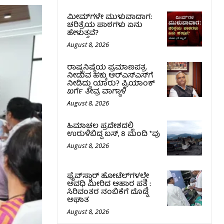
ಮೀಮ್‌ಗಳೇ ಮುಳುವಾದಾಗ:
ಚರಿತ್ರೆಯ ಪಾಠಗಳು ಏನು
ಹೇಳುತ್ತವೆ?
August 8, 2026
ರಾಷ್ಟ್ರನಿಷ್ಠೆಯ ಪ್ರಮಾಣಪತ್ರ
ನೀಡುವ ಹಕ್ಕು ಆರ್‌ಎಸ್‌ಎಸ್‌ಗೆ
ನೀಡಿದ್ದು ಯಾರು? ಪ್ರಿಯಾಂಕ್
ಖರ್ಗೆ ತೀವ್ರ ವಾಗ್ದಾಳಿ
August 8, 2026
ಹಿಮಾಚಲ ಪ್ರದೇಶದಲ್ಲಿ
ಉರುಳಿಬಿದ್ದ ಬಸ್‌, 8 ಮಂದಿ *ವು
August 8, 2026
ಫೈವ್‌ಸ್ಟಾರ್ ಹೋಟೆಲ್‌ಗಳಲ್ಲೇ
ಅವಧಿ ಮೀರಿದ ಆಹಾರ ಪತ್ತೆ :
ಸಿರಿವಂತರ ನಂಬಿಕೆಗೆ ದೊಡ್ಡ
ಅಘಾತ
August 8, 2026