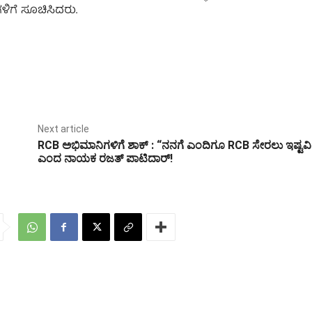
ಿಗೆ ಸೂಚಿಸಿದರು.
Next article
RCB ಅಭಿಮಾನಿಗಳಿಗೆ ಶಾಕ್ : “ನನಗೆ ಎಂದಿಗೂ RCB ಸೇರಲು ಇಷ್ಟವಿರ
ಎಂದ ನಾಯಕ ರಜತ್ ಪಾಟಿದಾರ್!