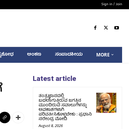
Sign in / Join
್ಯಶೋಧ
ಅಂಕಣ
ಸಂಪಾದಕೀಯ
MORE
Latest article
ೆ
ತಂತ್ರಜ್ಞಾನದಲ್ಲಿ
ಬದಲಾಗುತ್ತಿರುವ ಜಗತ್ತಿನ
ಮುಂದಿರುವ ಸವಾಲುಗಳನ್ನು
ಅವಕಾಶಗಳಾಗಿ
ಪರಿವರ್ತಿಸಿಕೊಳ್ಳಬೇಕು : ಪ್ರಧಾನಿ
ನರೇಂದ್ರ ಮೋದಿ
August 8, 2026