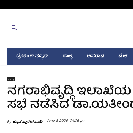
ಬ್ರೇಕಿಂಗ್ ನ್ಯೂಸ್
ರಾಜ್ಯ
ಅಪರಾಧ
ದೇಶ
ರಾಜ್ಯ
ನಗರಾಭಿವೃದ್ಧಿ ಇಲಾಖೆಯ
ಸಭೆ ನಡೆಸಿದ ಡಾ.ಯತೀಂದ್
June 8 2026, 04:06 pm
By
ಕನ್ನಡ ಪ್ಲಾನೆಟ್ ವಾರ್ತೆ