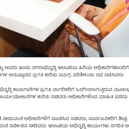
ಮಯ್ಯ ಅವರು ಇಂದು ನಗರಾಭಿವೃದ್ಧಿ ಇಲಾಖೆಯ ಹಿರಿಯ ಅಧಿಕಾರಿಗಳೊಂದಿ
ಳ ಅನುಷ್ಠಾನದ ಪ್ರಗತಿ ಕುರಿತು ಸಮಗ್ರ ಪರಿಶೀಲನಾ ಸಭೆ ನಡೆಸಿದರು.
ವ ಅಭಿವೃದ್ಧಿ ಕಾಮಗಾರಿಗಳ ಪ್ರಗತಿ, ನಾಗರಿಕರಿಗೆ ಒದಗಿಸಲಾಗುತ್ತಿರುವ ಮೂ
ದ ಕಾರ್ಯಯೋಜನೆಗಳ ಕುರಿತು ಸಚಿವರು ಅಧಿಕಾರಿಗಳಿಂದ ಮಾಹಿತಿ ಪಡೆದು 
 ನೀಡುವಂತೆ ಅಧಿಕಾರಿಗಳಿಗೆ ಸೂಚಿಸಿದ ಸಚಿವರು, ಸಾರ್ವಜನಿಕರಿಗೆ ಶೀಘ್ರ 
ಳುವಂತೆ ನಿರ್ದೇಶನ ನೀಡಿದರು. ಇಲಾಖೆಯ ಅಭಿವೃದ್ಧಿ ಕಾರ್ಯಗಳು ನಿಗದಿತ