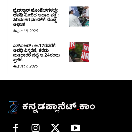
ಫೈವ್‌ಸ್ಟಾರ್ ಹೋಟೆಲ್‌ಗಳಲ್ಲೇ
ಅವಧಿ ಮೀರಿದ ಆಹಾರ ಪತ್ತೆ :
ಸಿರಿವಂತರ ನಂಬಿಕೆಗೆ ದೊಡ್ಡ
ಅಘಾತ
August 8, 2026
ಎಸ್‌ಐಆರ್‌ : ಆ.17ರವರೆಗೆ
ಅವಧಿ ವಿಸ್ತರಣೆ, ಕರಡು
ಮತದಾರರ ಪಟ್ಟಿ ಆ.24ರಂದು
ಪ್ರಕಟ
August 7, 2026