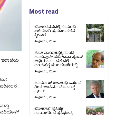
Most read
ಲೋಕಭವನದಲ್ಲಿ 19 ಮಂದಿ
ಸಚಿವರಾಗಿ ಪ್ರಮಾಣವಚನ
ಸ್ವೀಕಾರ
August 3, 2026
ಹೊಸ ನಾಯಕತ್ವಕ್ಕೆ ನಾಂದಿ
ಹಾಡುವುದೇ ಸಂಘಟನಾ ಸೃಜನ್
ಗೆ ಇಲಾಖೆಯ
ಅಭಿಯಾನ – ದ.ಕ ದಲ್ಲಿ
ಎಂ.ಜಿ.ಹೆಗ್ಡೆ ಮುಂಚೂಣಿಯಲ್ಲಿ
August 5, 2026
ಲಭೂತ
ಹಾರ್ಮುಜ್‌ ಜಲಸಂಧಿ ಒಪ್ಪಂದ
ಪರಿಶೀಲನೆ
ಶೀಘ್ರ ಅಂತಿಮ : ಡೊನಾಲ್ಡ್‌
ಟ್ರಂಪ್‌
August 5, 2026
ಮತ್ತು
ಲೋಕಸಭೆ ಪ್ರತಿಪಕ್ಷ
 ಅವಧಿಯೊಳಗೆ
ನಾಯಕರಿಂದ ಪ್ರತಿಭಟನೆ,