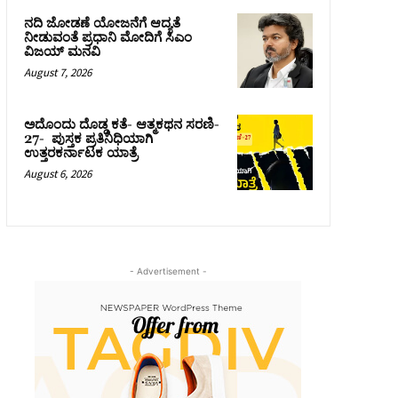
ನದಿ ಜೋಡಣೆ ಯೋಜನೆಗೆ ಆದ್ಯತೆ
ನೀಡುವಂತೆ ಪ್ರಧಾನಿ ಮೋದಿಗೆ ಸಿಎಂ
ವಿಜಯ್‌ ಮನವಿ
August 7, 2026
ಅದೊಂದು ದೊಡ್ಡ ಕತೆ- ಆತ್ಮಕಥನ ಸರಣಿ-
27- ಪುಸ್ತಕ ಪ್ರತಿನಿಧಿಯಾಗಿ
ಉತ್ತರಕರ್ನಾಟಕ ಯಾತ್ರೆ
August 6, 2026
- Advertisement -