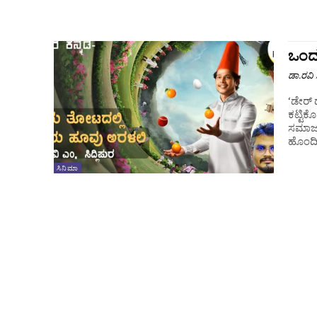
ಒಂದ
ಡಾ.ರವಿ ಸ
‘ಡೇರ್ 
ಕಟ್ಟಿಕ
ಸಮಾಜದಲ
ಹೊಂದಿರ
ಸಿನಿಮಾ