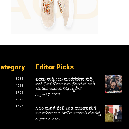
Category
Editor Picks
ಎರಡು ರಾಷ್ಟ್ರೀಯ ದೂರದರ್ಶನ ಸುದ್ದಿ
8285
ವಾಹಿನಿಗಳಿಗೆ ಕಾನೂನು ನೋಟಿಸ್ ಜಾರಿ
4063
ಮಾಡಿದ ಉದಯನಿಧಿ ಸ್ಟಾಲಿನ್
2759
August 7, 2026
2398
1424
ಸಿಎಂ ಮನೆಗೆ ಭೇಟಿ ನೀಡಿ ರಾಜೀನಾಮೆಗೆ
ಸಮಯಾವಕಾಶ ಕೇಳಿದ ಸಭಾಪತಿ ಹೊರಟ್ಟಿ
630
August 7, 2026