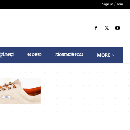
Sign in / Join
್ಯಶೋಧ
ಅಂಕಣ
ಸಂಪಾದಕೀಯ
MORE