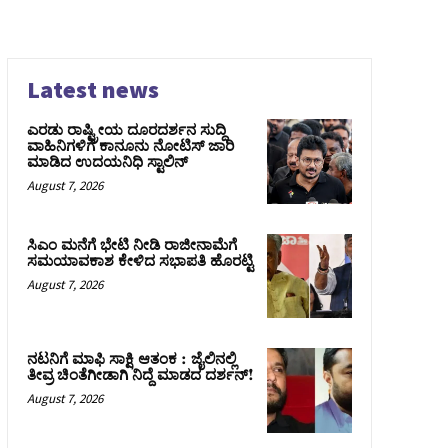
Latest news
ಎರಡು ರಾಷ್ಟ್ರೀಯ ದೂರದರ್ಶನ ಸುದ್ದಿ
ವಾಹಿನಿಗಳಿಗೆ ಕಾನೂನು ನೋಟಿಸ್ ಜಾರಿ
ಮಾಡಿದ ಉದಯನಿಧಿ ಸ್ಟಾಲಿನ್
August 7, 2026
ಸಿಎಂ ಮನೆಗೆ ಭೇಟಿ ನೀಡಿ ರಾಜೀನಾಮೆಗೆ
ಸಮಯಾವಕಾಶ ಕೇಳಿದ ಸಭಾಪತಿ ಹೊರಟ್ಟಿ
August 7, 2026
ನಟನಿಗೆ ಮಾಫಿ ಸಾಕ್ಷಿ ಆತಂಕ : ಜೈಲಿನಲ್ಲಿ
ತೀವ್ರ ಚಿಂತೆಗೀಡಾಗಿ ನಿದ್ದೆ ಮಾಡದ ದರ್ಶನ್!
August 7, 2026