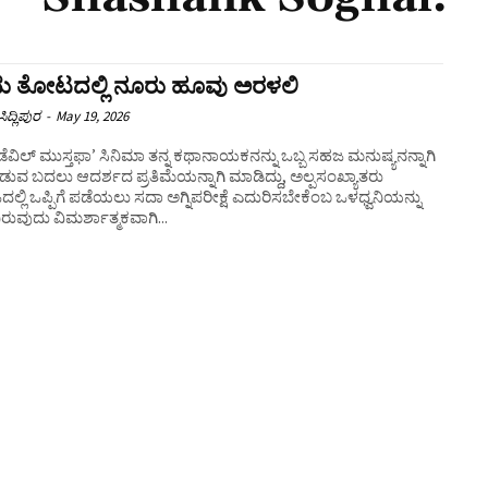
ು ತೋಟದಲ್ಲಿ ನೂರು ಹೂವು ಅರಳಲಿ
ಿದ್ಲಿಪುರ
-
May 19, 2026
ಡೆವಿಲ್ ಮುಸ್ತಫಾ’ ಸಿನಿಮಾ ತನ್ನ ಕಥಾನಾಯಕನನ್ನು ಒಬ್ಬ ಸಹಜ ಮನುಷ್ಯನನ್ನಾಗಿ
ೊಡುವ ಬದಲು ಆದರ್ಶದ ಪ್ರತಿಮೆಯನ್ನಾಗಿ ಮಾಡಿದ್ದು, ಅಲ್ಪಸಂಖ್ಯಾತರು
್ಲಿ ಒಪ್ಪಿಗೆ ಪಡೆಯಲು ಸದಾ ಅಗ್ನಿಪರೀಕ್ಷೆ ಎದುರಿಸಬೇಕೆಂಬ ಒಳಧ್ವನಿಯನ್ನು
ುವುದು ವಿಮರ್ಶಾತ್ಮಕವಾಗಿ...