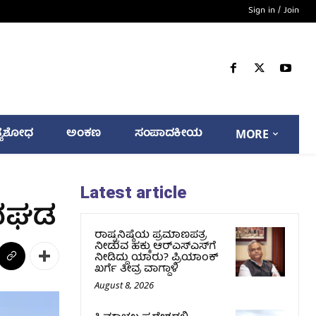
Sign in / Join
್ಯಶೋಧ
ಅಂಕಣ
ಸಂಪಾದಕೀಯ
MORE
Latest article
ಅವಘಡ
ರಾಷ್ಟ್ರನಿಷ್ಠೆಯ ಪ್ರಮಾಣಪತ್ರ
ನೀಡುವ ಹಕ್ಕು ಆರ್‌ಎಸ್‌ಎಸ್‌ಗೆ
ನೀಡಿದ್ದು ಯಾರು? ಪ್ರಿಯಾಂಕ್
ಖರ್ಗೆ ತೀವ್ರ ವಾಗ್ದಾಳಿ
August 8, 2026