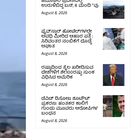
ಹಿಮಾಚಲ ಪ್ರದೇಶದಲ್ಲಿ
ಉರುಳಿಬಿದ್ದ ಬಸ್‌, 8 ಮಂದಿ *ವು
August 8, 2026
ಫೈವ್‌ಸ್ಟಾರ್ ಹೋಟೆಲ್‌ಗಳಲ್ಲೇ
ಅವಧಿ ಮೀರಿದ ಆಹಾರ ಪತ್ತೆ :
ಸಿರಿವಂತರ ನಂಬಿಕೆಗೆ ದೊಡ್ಡ
ಅಘಾತ
August 8, 2026
ರಷ್ಯಾದಿಂದ ತೈಲ ಖರೀದಿಸುವ
ದೇಶಗಳಿಗೆ ಶೇ.100ರಷ್ಟು ಸುಂಕ
ವಿಧಿಸಿದ ಅಮೆರಿಕ
August 8, 2026
ಡೆವಿಡ್ ಡಿಸೋಜ ಶೂಟೌಟ್
ಪ್ರಕರಣ: ಹಂತಕರ ಕಾಲಿಗೆ
ಗುಂಡು ಮೂವರು ಆರೋಪಿಗಳ
ಬಂಧನ
August 8, 2026