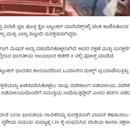
ಿದೇಶಿ ಧ್ವಜ ಹೊತ್ತ ತೈಲ ಟ್ಯಾಂಕರ್ ಮಾರಿವೆಕ್ಸ್‌ನಲ್ಲಿ ಬೆಂಕಿ ಕಾಣಿಸಿಕೊಂ
ಮತ್ತು ಎಲ್ಲಾ ಸಿಬ್ಬಂದಿ ಸುರಕ್ಷಿತವಾಗಿದ್ದರು.
ಿ ಮಿಷನ್ ಅನ್ನು ವಶಪಡಿಸಿಕೊಳ್ಳಲಾಗಿದೆ. ಅವರ ರಕ್ಷಣೆ ಮತ್ತು ಸುರಕ್ಷತೆ
ಲ್ಲಿರುವ ಭಾರತೀಯ ರಾಯಭಾರ ಕಚೇರಿ X ನಲ್ಲಿ ಪೋಸ್ಟ್ ಮಾಡಿದೆ.
, ಟ್ಯಾಂಕರ್ ಭಾರತದ ಕಾರವಾರದಿಂದ ಒಮಾನ್‌ನ ಡುಕ್ಮ್‌ಗೆ ಪ್ರಯಾಣಿಸುತ್ತಿತ್ತು.
ಸುರಕ್ಷತೆಯನ್ನು ಖಚಿತಪಡಿಸಿಕೊಳ್ಳಲು ನಾವು ವಿದೇಶಾಂಗ ಸಚಿವಾಲಯ, ವಿದೇಶ
ಾ ಸಚಿವಾಲಯದೊಂದಿಗೆ ಸಮನ್ವಯ ಸಾಧಿಸುತ್ತಿದ್ದೇವೆ” ಎಂದು ಹಡಗು 
ಂತೆ 3,506 ಭಾರತೀಯ ನಾವಿಕರನ್ನು ಸುರಕ್ಷಿತವಾಗಿ ವಾಪಸ್ ಕಳುಹಿಸಲು
ಳೀಯ ಸಮಯ ಮಧ್ಯಾಹ್ನ 1.30 ಕ್ಕೆ ಸಂಭವಿಸಿದ ಬೆಂಕಿಯ ಕಾರಣ ತಕ್ಷಣಕ್ಕ