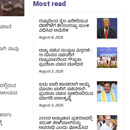
Most read
ರಷ್ಯಾದಿಂದ ತೈಲ ಖರೀದಿಸುವ
ದೇಶಗಳಿಗೆ ಶೇ.100ರಷ್ಟು ಸುಂಕ
ಡ ಘಟನೆ
ವಿಧಿಸಿದ ಅಮೆರಿಕ
August 8, 2026
ಗಾಗಿ ನಾವು
ರಾಜ್ಯ ಸಚಿವ ಸಂಪುಟ ವಿಸ್ತರಣೆ :
19 ನೂತನ ಸಚಿವರಿಗೆ
ರಾಜ್ಯಪಾಲರಿಂದ ಗೌಪ್ಯತಾ
ಪ್ರಮಾಣ ವಚನ ಬೋಧನೆ
August 3, 2026
ಐದು ಬಾರಿ ಶಾಸಕರಾಗಿ ಆಯ್ಕೆ,
ದಲ್ಲಿರುವ
ಮೊದಲ ಬಾರಿಗೆ ಸಚಿವರಾಗಿ
ಸಚಿವಾಲಯದ
ಪ್ರಮಾಣ ವಚನ ಸ್ವೀಕರಿಸಲಿರುವ
ಮಾಗಡಿ ಬಾಲಕೃಷ್ಣ
August 3, 2026
 ಹಡಗು
2013ರ ಅತ್ಯಾಚಾರ ಪ್ರಕರಣದಲ್ಲಿ
ೆ
ತರುಣ್ ತೇಜ್‌ಪಾಲ್‌ರನ್ನು
ಅಪರಾಧಿ ಎಂದು ಘೋಷಿಸಿದ