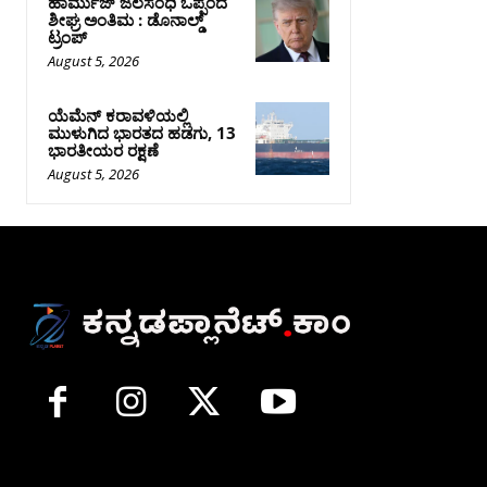
ಹಾರ್ಮುಜ್‌ ಜಲಸಂಧಿ ಒಪ್ಪಂದ
ಶೀಘ್ರ ಅಂತಿಮ : ಡೊನಾಲ್ಡ್‌
ಟ್ರಂಪ್‌
August 5, 2026
ಯೆಮೆನ್‌ ಕರಾವಳಿಯಲ್ಲಿ
ಮುಳುಗಿದ ಭಾರತದ ಹಡಗು, 13
ಭಾರತೀಯರ ರಕ್ಷಣೆ
August 5, 2026