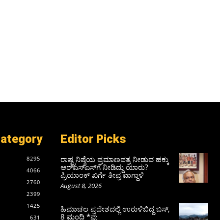
Category
Editor Picks
ರಾಷ್ಟ್ರನಿಷ್ಠೆಯ ಪ್ರಮಾಣಪತ್ರ ನೀಡುವ ಹಕ್ಕು
8295
ಆರ್‌ಎಸ್‌ಎಸ್‌ಗೆ ನೀಡಿದ್ದು ಯಾರು?
4066
ಪ್ರಿಯಾಂಕ್ ಖರ್ಗೆ ತೀವ್ರ ವಾಗ್ದಾಳಿ
2760
August 8, 2026
2399
1425
ಹಿಮಾಚಲ ಪ್ರದೇಶದಲ್ಲಿ ಉರುಳಿಬಿದ್ದ ಬಸ್‌,
8 ಮಂದಿ *ವು
631