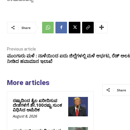
Share
Previous article
ಮುಂಗಾರು ಮಳೆ : ನಾಳೆಯಿಂದ ಐದು ಜಿಲ್ಲೆಗಳಲ್ಲಿ ಮಳೆ ಆರ್ಭಟ, ರೆಡ್‌ ಅಲರ್
ನೀಡಿದ ಹವಾಮಾನ ಇಲಾಖೆ
More articles
Share
ರಷ್ಯಾದಿಂದ ತೈಲ ಖರೀದಿಸುವ
ದೇಶಗಳಿಗೆ ಶೇ.100ರಷ್ಟು ಸುಂಕ
ವಿಧಿಸಿದ ಅಮೆರಿಕ
August 8, 2026