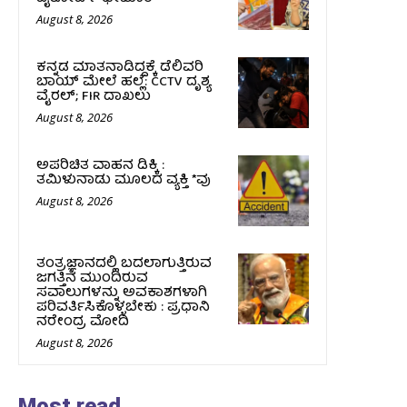
August 8, 2026
ಕನ್ನಡ ಮಾತನಾಡಿದ್ದಕ್ಕೆ ಡೆಲಿವರಿ
ಬಾಯ್ ಮೇಲೆ ಹಲ್ಲೆ: CCTV ದೃಶ್ಯ
ವೈರಲ್; FIR ದಾಖಲು
August 8, 2026
ಅಪರಿಚಿತ ವಾಹನ ಡಿಕ್ಕಿ :
ತಮಿಳುನಾಡು ಮೂಲದ ವ್ಯಕ್ತಿ *ವು
August 8, 2026
ತಂತ್ರಜ್ಞಾನದಲ್ಲಿ ಬದಲಾಗುತ್ತಿರುವ
ಜಗತ್ತಿನ ಮುಂದಿರುವ
ಸವಾಲುಗಳನ್ನು ಅವಕಾಶಗಳಾಗಿ
ಪರಿವರ್ತಿಸಿಕೊಳ್ಳಬೇಕು : ಪ್ರಧಾನಿ
ನರೇಂದ್ರ ಮೋದಿ
August 8, 2026
Most read