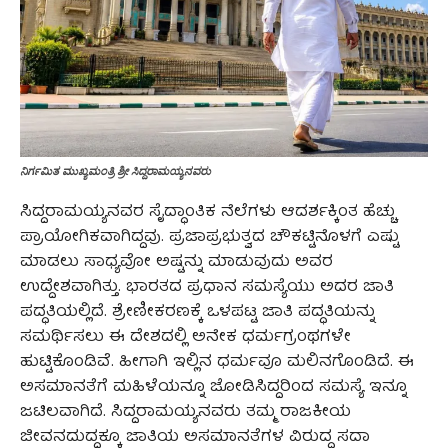
ನಿರ್ಗಮಿತ ಮುಖ್ಯಮಂತ್ರಿ ಶ್ರೀ ಸಿದ್ದರಾಮಯ್ಯನವರು
ಸಿದ್ದರಾಮಯ್ಯನವರ ಸೈದ್ಧಾಂತಿಕ ನೆಲೆಗಳು ಆದರ್ಶಕ್ಕಿಂತ ಹೆಚ್ಚು
ಪ್ರಾಯೋಗಿಕವಾಗಿದ್ದವು. ಪ್ರಜಾಪ್ರಭುತ್ವದ ಚೌಕಟ್ಟಿನೊಳಗೆ ಎಷ್ಟು
ಮಾಡಲು ಸಾಧ್ಯವೋ ಅಷ್ಟನ್ನು ಮಾಡುವುದು ಅವರ
ಉದ್ದೇಶವಾಗಿತ್ತು. ಭಾರತದ ಪ್ರಧಾನ ಸಮಸ್ಯೆಯು ಅದರ ಜಾತಿ
ಪದ್ಧತಿಯಲ್ಲಿದೆ. ಶ್ರೇಣೀಕರಣಕ್ಕೆ ಒಳಪಟ್ಟ ಜಾತಿ ಪದ್ಧತಿಯನ್ನು
ಸಮರ್ಥಿಸಲು ಈ ದೇಶದಲ್ಲಿ ಅನೇಕ ಧರ್ಮಗ್ರಂಥಗಳೇ
ಹುಟ್ಟಿಕೊಂಡಿವೆ. ಹೀಗಾಗಿ ಇಲ್ಲಿನ ಧರ್ಮವೂ ಮಲಿನಗೊಂಡಿದೆ. ಈ
ಅಸಮಾನತೆಗೆ ಮಹಿಳೆಯನ್ನೂ ಜೋಡಿಸಿದ್ದರಿಂದ ಸಮಸ್ಯೆ ಇನ್ನೂ
ಜಟಿಲವಾಗಿದೆ. ಸಿದ್ದರಾಮಯ್ಯನವರು ತಮ್ಮ ರಾಜಕೀಯ
ಜೀವನದುದ್ದಕ್ಕೂ ಜಾತಿಯ ಅಸಮಾನತೆಗಳ ವಿರುದ್ಧ ಸದಾ