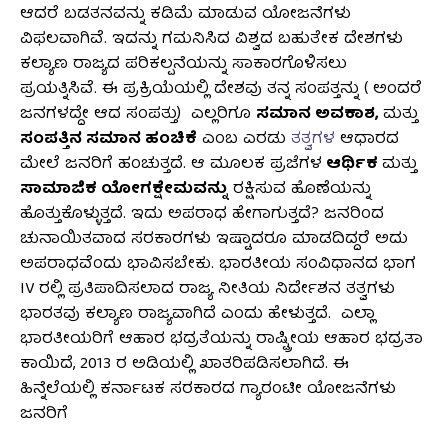
ಆದರೆ ಬಡತನವನ್ನು ಕಡಿಮೆ ಮಾಡುವ ಯೋಜನೆಗಳು
ವಿಫಲವಾಗಿವೆ. ಇದನ್ನು ಗಮನಿಸಿದ ವಿಶ್ವದ ಬಹುತೇಕ ದೇಶಗಳು
ಕಲ್ಯಾಣ ರಾಜ್ಯದ ಪರಿಕಲ್ಪನೆಯನ್ನು ಸಾಕಾರಗೊಳಿಸಲು
ಪ್ರಯತ್ನಿಸಿವೆ. ಈ ಪ್ರಕ್ರಿಯೆಯಲ್ಲಿ ದೇಶವು ತನ್ನ ಸಂಪತ್ತನ್ನು ( ಅಂದರೆ
ಜನಗಳದ್ದೇ ಆದ ಸಂಪತ್ತು) ಎಲ್ಲರಿಗೂ
ಸಮಾನ ಅವಕಾಶ,
ಮತ್ತು
ಸಂಪತ್ತಿನ ಸಮಾನ ಹಂಚಿಕೆ
ಎಂಬ ಎರಡು
ತತ್ವಗಳ
ಆಧಾರದ
ಮೇಲೆ ಜನರಿಗೆ ಹಂಚುತ್ತದೆ. ಆ ಮೂಲಕ ಪ್ರಜೆಗಳ
ಆರ್ಥಿಕ
ಮತ್ತು
ಸಾಮಾಜಿಕ ಯೋಗಕ್ಷೇಮವನ್ನು
ರಕ್ಷಿಸುವ ಹೊಣೆಯನ್ನು
ಹೊತ್ತುಕೊಳ್ಳುತ್ತದೆ. ಇದು ಅಪರಾಧ ಹೇಗಾಗುತ್ತದೆ? ಜನರಿಂದ
ಚುನಾಯಿತವಾದ ಸರಕಾರಗಳು ಇಷ್ಟಾದರೂ ಮಾಡದಿದ್ದರೆ ಅದು
ಅಪರಾಧವೆಂದು ಭಾವಿಸಬೇಕು. ಭಾರತೀಯ ಸಂವಿಧಾನದ ಭಾಗ
IV ರಲ್ಲಿ ಪ್ರತಿಪಾದಿಸಲಾದ ರಾಜ್ಯ ನೀತಿಯ ನಿರ್ದೇಶನ ತತ್ವಗಳು
ಭಾರತವು ಕಲ್ಯಾಣ ರಾಜ್ಯವಾಗಿದೆ ಎಂದು ಹೇಳುತ್ತದೆ. ಎಲ್ಲಾ
ಭಾರತೀಯರಿಗೆ ಆಹಾರ ಭದ್ರತೆಯನ್ನು ರಾಷ್ಟ್ರೀಯ ಆಹಾರ ಭದ್ರತಾ
ಕಾಯಿದೆ, 2013 ರ ಅಡಿಯಲ್ಲಿ ಖಾತರಿಪಡಿಸಲಾಗಿದೆ. ಈ
ಹಿನ್ನೆಲೆಯಲ್ಲಿ ಕರ್ನಾಟಕ ಸರಕಾರದ ಗ್ಯಾರಂಟೀ ಯೋಜನೆಗಳು
ಜನರಿಗೆ