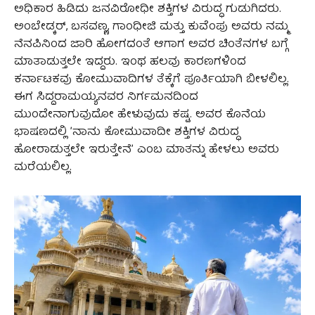
ಅಧಿಕಾರ ಹಿಡಿದು ಜನವಿರೋಧೀ ಶಕ್ತಿಗಳ ವಿರುದ್ಧ ಗುಡುಗಿದರು.
ಅಂಬೇಡ್ಕರ್‌, ಬಸವಣ್ಣ, ಗಾಂಧೀಜಿ ಮತ್ತು ಕುವೆಂಪು ಅವರು ನಮ್ಮ
ನೆನಪಿನಿಂದ ಜಾರಿ ಹೋಗದಂತೆ ಆಗಾಗ ಅವರ ಚಿಂತೆನಗಳ ಬಗ್ಗೆ
ಮಾತಾಡುತ್ತಲೇ ಇದ್ದರು. ಇಂಥ ಹಲವು ಕಾರಣಗಳಿಂದ
ಕರ್ನಾಟಕವು ಕೋಮುವಾದಿಗಳ ತೆಕ್ಕೆಗೆ ಪೂರ್ತಿಯಾಗಿ ಬೀಳಲಿಲ್ಲ.
ಈಗ ಸಿದ್ದರಾಮಯ್ಯನವರ ನಿರ್ಗಮನದಿಂದ
ಮುಂದೇನಾಗುವುದೋ ಹೇಳುವುದು ಕಷ್ಟ. ಅವರ ಕೊನೆಯ
ಭಾಷಣದಲ್ಲಿ ʼನಾನು ಕೋಮುವಾದೀ ಶಕ್ತಿಗಳ ವಿರುದ್ಧ
ಹೋರಾಡುತ್ತಲೇ ಇರುತ್ತೇನೆʼ ಎಂಬ ಮಾತನ್ನು ಹೇಳಲು ಅವರು
ಮರೆಯಲಿಲ್ಲ.