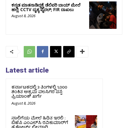
ಕನ್ನಡ ಮಾತನಾಡಿದ್ದಕ್ಕೆ ಡೆಲಿವರಿ ಬಾಯ್ ಮೇಲೆ
ಹಲ್ಲೆ: CCTV ದೃಶ್ಯ ವೈರಲ್; FIR ದಾಖಲು
August 8, 2026
Latest article
ಕರ್ನಾಟಕದಲ್ಲಿ 3 ತಿಂಗಳಲ್ಲಿ 1,000
ಶಂಕಿತ ಅಕ್ರಮ ವಲಸಿಗರ ಪತ್ತೆ:
ಪ್ರಿಯಾಂಕ್‌ ಖರ್ಗೆ
August 8, 2026
ನಾಲಿಗೆಯ ಮೇಲೆ ಹಿಡಿತ ಇರಲಿ :
ಬಿಜೆಪಿ ಎಂಎಲ್‌ಸಿ ರವಿಕುಮಾರ್‌ಗೆ
ಹೈಕೋರ್ಟ್ ಛೀಮಾರಿ