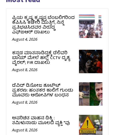
ಪ್ರಿಯ ಕೃಷ್ಣ, ಕೃಷ್ಣಪ್ಪ ಬೆಂಬಲಿಗರಿಂದ
ಕೆಪಿಸಿಸಿ ಕಚೇರಿ ಮುತ್ತಿಗೆ, ನಿನ್ನೆ
ಪ್ರತಿಭಟಿಸಿದವರ ವಿರುದ್ಧ
ಎಫ್‌ಐಆರ್‌ ದಾಖಲು
August 4, 2026
ಕನ್ನಡ ಮಾತನಾಡಿದ್ದಕ್ಕೆ ಡೆಲಿವರಿ
ಬಾಯ್ ಮೇಲೆ ಹಲ್ಲೆ: CCTV ದೃಶ್ಯ
ವೈರಲ್; FIR ದಾಖಲು
August 8, 2026
ಡೆವಿಡ್ ಡಿಸೋಜ ಶೂಟೌಟ್
ಪ್ರಕರಣ: ಹಂತಕರ ಕಾಲಿಗೆ ಗುಂಡು
ಮೂವರು ಆರೋಪಿಗಳ ಬಂಧನ
August 8, 2026
ಅಪರಿಚಿತ ವಾಹನ ಡಿಕ್ಕಿ :
ತಮಿಳುನಾಡು ಮೂಲದ ವ್ಯಕ್ತಿ *ವು
August 8, 2026