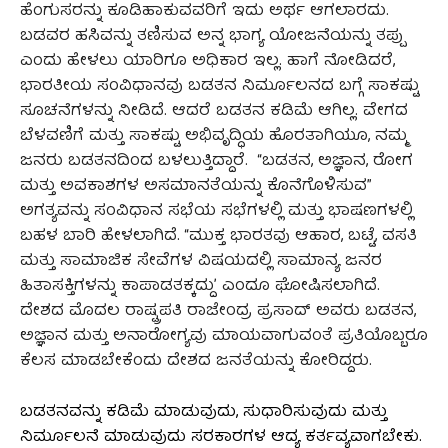
ಹೆಂಗುಸರನ್ನು ಕೂಡಿಹಾಕುವವರಿಗೆ ಇದು ಅರ್ಥ ಆಗಲಾರದು.
ಬಡವರ ಹಸಿವನ್ನು ತಣಿಸುವ ಅನ್ನ ಭಾಗ್ಯ ಯೋಜನೆಯನ್ನು ತಪ್ಪು
ಎಂದು ಹೇಳಲು ಯಾರಿಗೂ ಅಧಿಕಾರ ಇಲ್ಲ. ಹಾಗೆ ನೋಡಿದರೆ,
ಭಾರತೀಯ ಸಂವಿಧಾನವು ಬಡತನ ನಿರ್ಮೂಲನದ ಬಗ್ಗೆ ಸಾಕಷ್ಟು
ಸೂಚನೆಗಳನ್ನು ನೀಡಿದೆ. ಆದರೆ ಬಡತನ ಕಡಿಮೆ ಆಗಿಲ್ಲ. ವೇಗದ
ಬೆಳವಣಿಗೆ ಮತ್ತು ಸಾಕಷ್ಟು ಅಭಿವೃದ್ಧಿಯ ಹೊರತಾಗಿಯೂ, ನಮ್ಮ
ಜನರು ಬಡತನದಿಂದ ಬಳಲುತ್ತಿದ್ದಾರೆ. “ಬಡತನ, ಅಜ್ಞಾನ, ರೋಗ
ಮತ್ತು ಅವಕಾಶಗಳ ಅಸಮಾನತೆಯನ್ನು ಕೊನೆಗೊಳಿಸುವ”
ಅಗತ್ಯವನ್ನು ಸಂವಿಧಾನ ಸಭೆಯ ಸಭೆಗಳಲ್ಲಿ ಮತ್ತು ಭಾಷಣಗಳಲ್ಲಿ
ಬಹಳ ಬಾರಿ ಹೇಳಲಾಗಿದೆ. “ಮುಕ್ತ ಭಾರತವು ಆಹಾರ, ಬಟ್ಟೆ, ವಸತಿ
ಮತ್ತು ಸಾಮಾಜಿಕ ಸೇವೆಗಳ ವಿಷಯದಲ್ಲಿ ಸಾಮಾನ್ಯ ಜನರ
ಹಿತಾಸಕ್ತಿಗಳನ್ನು ಕಾಪಾಡತಕ್ಕದ್ದುʼ ಎಂದೂ ಘೋಷಿಸಲಾಗಿದೆ.
ದೇಶದ ಮೊದಲ ರಾಷ್ಟ್ರಪತಿ ರಾಜೇಂದ್ರ ಪ್ರಸಾದ್ ಅವರು ಬಡತನ,
ಅಜ್ಞಾನ ಮತ್ತು ಅನಾರೋಗ್ಯವು ಮಾಯವಾಗುವಂತೆ ಪ್ರತಿಯೊಬ್ಬರೂ
ಕೆಲಸ ಮಾಡಬೇಕೆಂದು ದೇಶದ ಜನತೆಯನ್ನು ಕೋರಿದ್ದರು.
ಬಡತನವನ್ನು ಕಡಿಮೆ ಮಾಡುವುದು, ಸುಧಾರಿಸುವುದು ಮತ್ತು
ನಿರ್ಮೂಲನೆ ಮಾಡುವುದು ಸರಕಾರಗಳ ಆದ್ಯ ಕರ್ತವ್ಯವಾಗಬೇಕು.