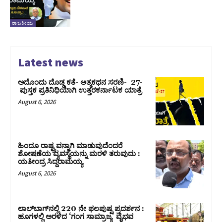
ರಾಜಕೀಯ
Latest news
ಅದೊಂದು ದೊಡ್ಡ ಕತೆ- ಆತ್ಮಕಥನ ಸರಣಿ- 27-
ಪುಸ್ತಕ ಪ್ರತಿನಿಧಿಯಾಗಿ ಉತ್ತರಕರ್ನಾಟಕ ಯಾತ್ರೆ
August 6, 2026
ಹಿಂದೂ ರಾಷ್ಟ್ರವನ್ನಾಗಿ ಮಾಡುವುದೆಂದರೆ
ಶೋಷಣೆಯ ವ್ಯವಸ್ಥೆಯನ್ನು ಮರಳಿ ತರುವುದು :
ಯತೀಂದ್ರ ಸಿದ್ದರಾಮಯ್ಯ
August 6, 2026
ಲಾಲ್‍ಬಾಗ್‍ನಲ್ಲಿ 220 ನೇ ಫಲಪುಷ್ಪ ಪ್ರದರ್ಶನ :
ಹೂಗಳಲ್ಲಿ ಅರಳಿದ ‘ಗಂಗ ಸಾಮ್ರಾಜ್ಯ’ ವೈಭವ