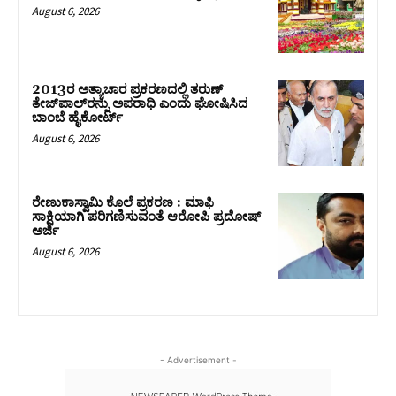
August 6, 2026
2013ರ ಅತ್ಯಾಚಾರ ಪ್ರಕರಣದಲ್ಲಿ ತರುಣ್
ತೇಜ್‌ಪಾಲ್‌ರನ್ನು ಅಪರಾಧಿ ಎಂದು ಘೋಷಿಸಿದ
ಬಾಂಬೆ ಹೈಕೋರ್ಟ್
August 6, 2026
ರೇಣುಕಾಸ್ವಾಮಿ ಕೊಲೆ ಪ್ರಕರಣ : ಮಾಫಿ
ಸಾಕ್ಷಿಯಾಗಿ ಪರಿಗಣಿಸುವಂತೆ ಆರೋಪಿ ಪ್ರದೋಷ್‌
ಅರ್ಜಿ
August 6, 2026
- Advertisement -