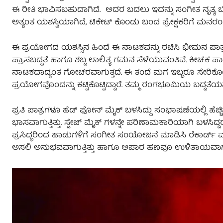
ಈ ರೀತಿ ಭಾವಿಸಬಹುದಾಗಿದೆ. ಅದರ ಬದಲು ಇದನ್ನು ಸಂಗೀತ ನೃತ್ಯ ಬೆಳ
ಅತ್ಯಂತ ಯಶಸ್ವಿಯಾಗಿದೆ, ಟಿಕೇಟ್ ಕೊಂಡು ಬಂದ ಪ್ರೇಕ್ಷಕರಿಗೆ ಮನರ
ಈ ಪ್ರಯೋಗದ ಯಶಸ್ಸಿನ ಹಿಂದೆ ಈ ನಾಟಕವನ್ನು ರಚಿಸಿ ಭೀಮನ ಪಾತ
ಪ್ರಾಸಬದ್ಧತೆ ಹಾಗೂ ಶಬ್ದ ಲಾಲಿತ್ಯ ಗಮನ ಸೆಳೆಯುವಂತಿವೆ. ಕೀಚಕ ಪಾತ
ನಾಟಕದಾದ್ಯಂತ ಗೋಚರವಾಗುತ್ತದೆ. ಈ ತಂದೆ ಮಗ ಇಬ್ಬರೂ ಸೇರಿ
ಪ್ರಯೋಗವೊಂದನ್ನು ಕಟ್ಟಿಕೊಟ್ಟಿದ್ದಾರೆ. ತಮ್ಮ ರಂಗಭೂಮಿಯ ಬದ್ಧತೆಯನ್ನ
ಪ್ರತಿ ಪಾತ್ರಗಳೂ ಹೆಡ್ ಫೋನ್ ಮೈಕ್ ಬಳಸಿದ್ದು ಸಂಭಾಷಣೆಯಲ್ಲಿ ಹೆಚ್ಚಿ
ಭಾಸವಾಗುತ್ತಿತ್ತು. ಸ್ಟೇಜ್ ಮೈಕ್ ಗಳನ್ನೇ ಪರಿಣಾಮಕಾರಿಯಾಗಿ ಬಳಸಿ
ಪ್ರಸಿದ್ಧರಿಂದ ಹಾಡುಗಳಿಗೆ ಸಂಗೀತ ಸಂಯೋಜನೆ ಮಾಡಿಸಿ ರೆಕಾರ್ಡ್ ಮ
ಅಸಲಿ ಅನುಭವವಾಗುತ್ತಿತ್ತು ಹಾಗೂ ಅಪಾರ ಹಣವೂ ಉಳಿತಾಯವಾಗುತ್ತ