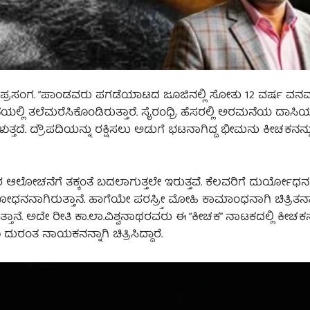
ಂಗ. “ಪಾಂಡವರು ಪಗಡೆಯಾಟದ ಜೂಜಿನಲ್ಲಿ ಸೋತು 12 ವರ್ಷ ವನವ
ಿ ತಲೆಮರೆಸಿಕೊಂಡಿರುತ್ತಾರೆ. ಸೈರಂಧ್ರಿ ಹೆಸರಲ್ಲಿ ಅರಮನೆಯ ದಾಸಿಯಾ
ತ್ತದೆ. ದ್ರೌಪದಿಯನ್ನು ರಕ್ಷಿಸಲು ಅಡುಗೆ ಭಟನಾಗಿದ್ದ ಭೀಮನು ಕೀಚಕನನ್ನ
ಲೋಚನೆಗೆ ತಕ್ಕಂತೆ ಬದಲಾಗುತ್ತಲೇ ಇರುತ್ತವೆ. ಕೆಲವರಿಗೆ ದುರ್ಯೋಧನ
ನಾಗಿರುತ್ತಾನೆ. ಹಾಗೆಯೇ ಪರಸ್ರ್ತೀ ಮೋಹಿ ಕಾಮಾಂಧನಾಗಿ ಚಿತ್ರಿತನಾಗ
ನೆ. ಅದೇ ರೀತಿ ಕಾ.ಲಾ.ವಿಶ್ವನಾಥರವರು ಈ “ಕೀಚಕ” ನಾಟಕದಲ್ಲಿ ಕೀಚಕನ
ರಂತ ನಾಯಕನನ್ನಾಗಿ ಚಿತ್ರಿಸಿದ್ದಾರೆ.