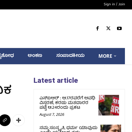
Sign in / Join
್ಯಶೋಧ
ಅಂಕಣ
ಸಂಪಾದಕೀಯ
MORE
Latest article
ಿಕ
ಎಸ್‌ಐಆರ್‌ : ಆ.17ರವರೆಗೆ ಅವಧಿ
ವಿಸ್ತರಣೆ, ಕರಡು ಮತದಾರರ
ಪಟ್ಟಿ ಆ.24ರಂದು ಪ್ರಕಟ
August 7, 2026
ನಮ್ಮ ಸಂಸ್ಕೃತಿ, ಧರ್ಮ ಯಾವುದು