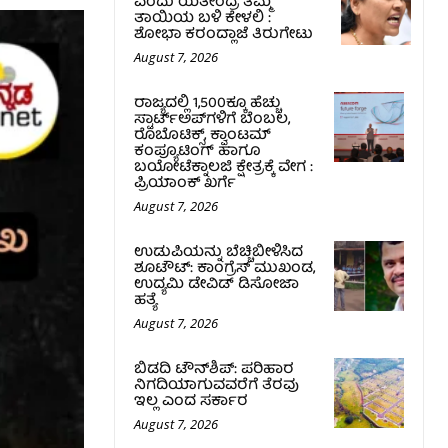
ಎಂದು ಯತೀಂದ್ರ ತಮ್ಮ
ತಾಯಿಯ ಬಳಿ ಕೇಳಲಿ :
ಶೋಭಾ ಕರಂದ್ಲಾಜೆ ತಿರುಗೇಟು
August 7, 2026
ರಾಜ್ಯದಲ್ಲಿ 1,500ಕ್ಕೂ ಹೆಚ್ಚು
ಸ್ಟಾರ್ಟ್‌ಅಪ್‌ಗಳಿಗೆ ಬೆಂಬಲ,
ರೊಬೊಟಿಕ್ಸ್, ಕ್ವಾಂಟಮ್
ಕಂಪ್ಯೂಟಿಂಗ್ ಹಾಗೂ
ಬಯೋಟೆಕ್ನಾಲಜಿ ಕ್ಷೇತ್ರಕ್ಕೆ ವೇಗ :
ಪ್ರಿಯಾಂಕ್‌ ಖರ್ಗೆ
August 7, 2026
ಉಡುಪಿಯನ್ನು ಬೆಚ್ಚಿಬೀಳಿಸಿದ
ಶೂಟೌಟ್‌: ಕಾಂಗ್ರೆಸ್‌ ಮುಖಂಡ,
ಉದ್ಯಮಿ ಡೇವಿಡ್ ಡಿಸೋಜಾ
ಹತ್ಯೆ
August 7, 2026
ಬಿಡದಿ ಟೌನ್‌ಶಿಪ್‌: ಪರಿಹಾರ
ನಿಗದಿಯಾಗುವವರೆಗೆ ತೆರವು
ಇಲ್ಲ ಎಂದ ಸರ್ಕಾರ
August 7, 2026