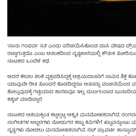
‘ನಾನು ಗಂಧರ್ವ ಸತಿ’ ಎಂದು ಪರಿಚಯಿಸಿಕೊಂಡ ದಾಸಿ ವೇಷದ ದ್ರೌಪದಿ
ರಟ್ಟಾಗುತ್ತದೊ ಎಂಬ ಆತಂಕದಿಂದ ನೃತ್ಯಶಾಲೆಯಲ್ಲಿ ಕೌತುಕ ತೋರಿಸು
ನಾಟಕದ ಒಂದೆಳೆ ಕಥೆ.
ಆದರೆ ಕೇವಲ ಶಂಕೆ ವ್ಯಕ್ತಪಡಿಸಿದ್ದಕ್ಕೆ ಆಶ್ರಯದಾತನಿಗೆ ಸಾವಿನ ಶಿಕ್ಷೆ
ಯಾವುದೇ ರೀತಿ ತೊಂದರೆ ಕೊಡದಿದ್ದರೂ ಆತನನ್ನು ವಂಚನೆಯಿಂದ ವಧೆ 
ಕೊಲ್ಲುವುದಕ್ಕೆ ಗಟ್ಟಿಯಾದ ಕಾರಣವೂ ಇಲ್ಲ. ದುರ್ಬಲವಾದ ಬುನಾದಿಯ
ಕಶ್ಯಪ್ ಮಾಡಿದ್ದಾರೆ.
ನಾಟಕದ ಆಶಯಕ್ಕಿಂತ ಕಟ್ಟಲ್ಪಟ್ಟ ಆಕೃತಿ ಮನಮೋಹಕವಾಗಿದೆ. ರಂಗದಂ
ಸಂಗೀತಗಳ ಅಬ್ಬರಗಳು ನೋಡುಗರ ಕಣ್ಣು ಕಿವಿಗಳಿಗೆ ಹಬ್ಬವನ್ನುಂಟ
ನೃತ್ಯಗಳು ನೋಡಲು ಮನಮೋಹಕವಾಗಿವೆ. ಸೆಟ್ ಪ್ರಾಪರ್ಟಿ ಕಾಸ್ಟೂಮ್‌