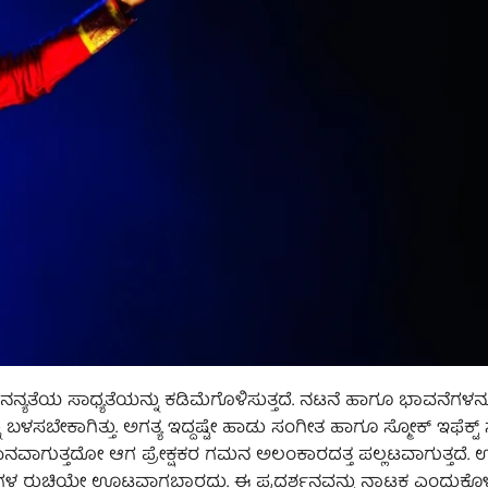
ತೆಯ ಸಾಧ್ಯತೆಯನ್ನು ಕಡಿಮೆಗೊಳಿಸುತ್ತದೆ. ನಟನೆ ಹಾಗೂ ಭಾವನೆಗಳನ್ನ
ಬೇಕಾಗಿತ್ತು. ಅಗತ್ಯ ಇದ್ದಷ್ಟೇ ಹಾಡು ಸಂಗೀತ ಹಾಗೂ ಸ್ಮೋಕ್ ಇಫೆಕ್ಟ್ ಸೃಷ್
ಾಗುತ್ತದೋ ಆಗ ಪ್ರೇಕ್ಷಕರ ಗಮನ ಅಲಂಕಾರದತ್ತ ಪಲ್ಲಟವಾಗುತ್ತದೆ. ಊ
ಗಳ ರುಚಿಯೇ ಊಟವಾಗಬಾರದು. ಈ ಪ್ರದರ್ಶನವನ್ನು ನಾಟಕ ಎಂದುಕೊಳ್