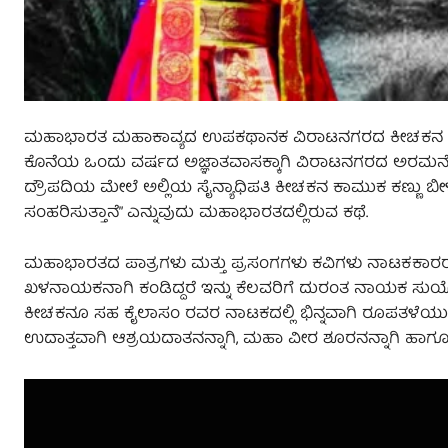
ಮಹಾಭಾರತ ಮಹಾಕಾವ್ಯದ ಉಪಕಥಾನಕ ವಿರಾಟನಗರದ ಕೀಚಕನ ಪ್ರಸ
ಕೊನೆಯ ಒಂದು ವರ್ಷದ ಅಜ್ಞಾತವಾಸಕ್ಕಾಗಿ ವಿರಾಟನಗರದ ಅರಮನೆಯಲ್ಲ
ದ್ರೌಪದಿಯ ಮೇಲೆ ಅಲ್ಲಿಯ ಸೈನ್ಯಾಧಿಪತಿ ಕೀಚಕನ ಕಾಮುಕ ಕಣ್ಣು ಬೀಳು
ಸಂಹರಿಸುತ್ತಾನೆ” ಎನ್ನುವುದು ಮಹಾಭಾರತದಲ್ಲಿರುವ ಕಥೆ.
ಮಹಾಭಾರತದ ಪಾತ್ರಗಳು ಮತ್ತು ಪ್ರಸಂಗಗಳು ಕವಿಗಳು ನಾಟಕಕಾರರ ಆ
ಖಳನಾಯಕನಾಗಿ ಕಂಡಿದ್ದರೆ ಇನ್ನು ಕೆಲವರಿಗೆ ದುರಂತ ನಾಯಕ ಸುಯೋಧನ
ಕೀಚಕನೂ ಸಹ ಕೈಲಾಸಂ ರವರ ನಾಟಕದಲ್ಲಿ ಭಿನ್ನವಾಗಿ ರೂಪತಳೆಯುತ್ತಾ
ಉದಾತ್ತವಾಗಿ ಆಶ್ರಯದಾತನನ್ನಾಗಿ, ಮಹಾ ವೀರ ಶೂರನನ್ನಾಗಿ ಹಾಗೂ ದು