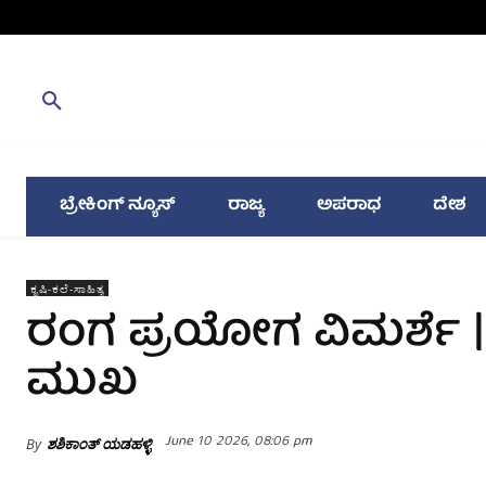
ಬ್ರೇಕಿಂಗ್ ನ್ಯೂಸ್
ರಾಜ್ಯ
ಅಪರಾಧ
ದೇಶ
ಕೃಷಿ-ಕಲೆ-ಸಾಹಿತ್ಯ
ರಂಗ ಪ್ರಯೋಗ ವಿಮರ್ಶೆ |
ಮುಖ
June 10 2026, 08:06 pm
By
ಶಶಿಕಾಂತ್ ಯಡಹಳ್ಳಿ