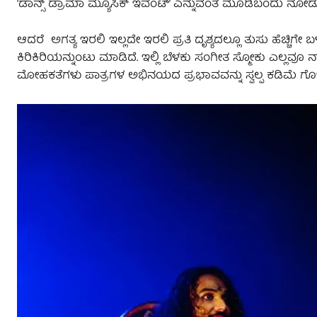
‘ಡಾನ್ಸ್ ಡ್ರಾಮಾ ಮ್ಯೂಸಿಕ್ ಇವೆಂಟ್’ ಎನ್ನುವಂತೆ ಮೂಡಿಬಂದು ನೋಡುಗ
ಆದರೆ ಅಗತ್ಯ ಇರಲಿ ಇಲ್ಲದೇ ಇರಲಿ ಪ್ರತಿ ದೃಶ್ಯದಲ್ಲೂ ತುಸು ಹೆಚ್ಚಿಗೇ ಬಳ
ಕಿರಿಕಿರಿಯನ್ನುಂಟು ಮಾಡಿದೆ. ಇಲ್ಲಿ ಬೆಳಕು ಸಂಗೀತ ಸ್ಮೋಕು ಎಲ್ಲವೂ ನಾ
ಮೋಹಕತೆಗಳು ಪಾತ್ರಗಳ ಅಭಿನಯದ ಪ್ರಭಾವವನ್ನು ಸ್ವಲ್ಪ ಕಡಿಮೆ ಗೊಳಿ