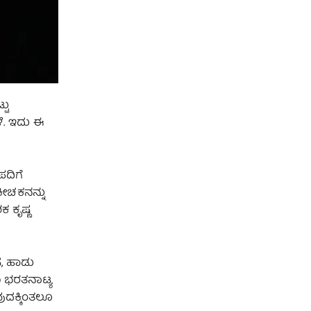
ಟು
ೆ. ಇದು ಈ
ಪದಿಗೆ
ಕೀಚಕನನ್ನು
 ಕೃಷ್ಣ
ಸ, ಹಾಡು
ೂ ಭರತನಾಟ್ಯ
ುದಕ್ಕಿಂತಲೂ