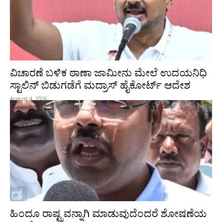
ವಿಚಾರಣೆ ಬಳಿಕ ಠಾಣಾ ಜಾಮೀನು ಮೇಲೆ ಉದಯನಿಧಿ
ಸ್ಟಾಲಿನ್‌ ಬಿಡುಗಡೆಗೆ ಮದ್ರಾಸ್‌ ಹೈಕೋರ್ಟ್‌ ಆದೇಶ
August 4, 2026
ಹಿಂದೂ ರಾಷ್ಟ್ರವನ್ನಾಗಿ ಮಾಡುವುದೆಂದರೆ ಶೋಷಣೆಯ