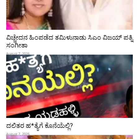
ವಿಚ್ಚೇದನ ಹಿಂಪಡೆದ ತಮಿಳುನಾಡು ಸಿಎಂ ವಿಜಯ್‌ ಪತ್ನಿ
ಸಂಗೀತಾ
August 7, 2026
ದಲಿತರ ಹ*ತ್ಯೆಗೆ ಕೊನೆಯೆಲ್ಲಿ?
August 7, 2026