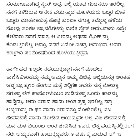
ಸಂತೋಷವಾಗಿದ್ದ ಸ್ಪೇಸ್. ಆದ್ರೆ ಅಲ್ಲಿ ಯಾವ ಗಂಡಸರೂ ಇರಲಿಲ್ಲ.
ನನಗೆ ತಿಳಿದಿರುವ ಅನೇಕ ವಯಸ್ಸಾದ ಮಹಿಳೆಯರು ಒಬ್ಬರ ಜೊತೆ
ಒಬ್ಬರು ಮಾತನಾಡುತ್ತ, ಹೊಟ್ಟೆ ತುಂಬಾ ನಗುತ್ತ, ತಮ್ಮೆಲ್ಲಾ ಹಳೆಯ
ನೋವು ಸಂಕಟ ಟ್ರಾಜಿಡಿಗಳನ್ನು ಮರೆತ ಸ್ಪೇಸ್ ಅದು..ನಾನು ಎಷ್ಟೇ
ಕೇಳಿದರು ನನಗೆ ಮಾತ್ರ ಆ ನೀರನ್ನು ಅಥವಾ ಡ್ರಿಂಕ್‌ ನ್ನು
ಕೊಡುತ್ತಿರಲಿಲ್ಲ. ಆದ್ರೂ ನನಗೆ ಏನೋ ವಿಚಿತ್ರ ಅನುಭವ. ಅವರ
ಕಣ್ಣುಗಳು ಸಂತೋಷದಿಂದ ಹೊಳೆಯುತ್ತಿದ್ದವು.
ಹಾಗೇ ಹದ ಇಲ್ಲದೇ ನಡೆಯುತ್ತಿದ್ದಾಗ ನನಗೆ ಮೊದಲು
ಕಾಣಿಸಿಕೊಂಡದ್ದು ನಮ್ಮ ಅಮ್ಮನ ಅಮ್ಮ. ವಿಚಿತ್ರ ಅಜ್ಜಿಯನ್ನು! ಅಂತಹ
ಅಚ್ಚ ಬ್ರಾಹ್ಮಣರ ಹೆಂಗಸು ಮತ್ತೆ ಇಲ್ಲಿಗೆ!!! ಅವರು ನನ್ನ ನೋಡ್ತಾ
ನಗುತ್ತಾ ಲೆಗ್ ಹಾರ್ಮೋನಿಯಂ ನುಡಿಸುತ್ತಾ ಒಂದು ಹಾಡನ್ನು
ಹಾಡ್ತಿದ್ರು. ಅದು ಯಾವ ಹಾಡು ಅಂತ ಸ್ಪಷ್ಟ ಇರಲಿಲ್ಲ. ನನ್ನ
ಅಜ್ಜಿಯನ್ನು ಈ ಥರ ನಾನು ಯಾವತ್ತೂ ನೋಡಿರಲಿಲ್ಲ. ನಿಜ
ಜೀವನದಲ್ಲಿ ನಾನು ನೋಡಿದ ಆಯಮ್ಮನೇ ಅಲ್ಲ. ನಿಜ ಜೀವನದಲ್ಲಿ
ಮನೆ ಮಠ ಕುಟುಂಬ ಅಂತ ಜೀವಿಸಿದ ಇವರು ಚಿಕ್ಕ ವಯಸ್ಸಿನಲ್ಲಿ ರಂಗ
ನಟಿ. ಅದ್ಭುತವಾಗಿ ಹಾಡುತ್ತಿದ್ದವರು. 9 ವರ್ಷಕ್ಕೆ ಮದುವೆ ಆಗಿ 13