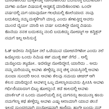
ಮಾಡಿಕೊಂಡು ಮಕ್ಕಳನ್ನೂ ನೋಡಿಕೊಂಡು ಓದಿಸುತ್ತಾ ಬದುಕುವಾಗ
ಮಗಳು ಏನೋ ವಿಷಯಕ್ಕೆ ಆತ್ಮಹತ್ಯೆ ಮಾಡಿಕೊಂಡಳು. ಒಂದೇ
ವರ್ಷದಲ್ಲಿ ಮಗ ಯಾವುದೋ ಗಲಭೆಯಲ್ಲಿ ಕೊಲೆಯಾದ. ತಾವು
ಬದುಕಿದ್ದು ತಮ್ಮ ಮಕ್ಕಳಿಗಾಗಿ ಮಾತ್ರ ಎಂದು ಹೇಳುತ್ತಿದ್ದ ಅವರು
ಮುಂದೆ ಧೈರ್ಯ ಮಾಡಿ 65 ವರ್ಷ ಬದುಕಿದ್ದೇ ದೊಡ್ಡ ವಿಷಯ.
ಕೊನೆಯ ತನಕ ಬದುಕನ್ನು ನಂಬಿ ಬದುಕಿದ್ದು ನೋಡ್ದಾಗ ಅ ಕನ್ವಿಕ್ಷನ್
ನಮಗೆ ಇಲ್ಲ ಅನಿಸುತ್ತೆ.
ಓಹ್ ಇದೇನು ನಿದ್ದೆನೋ ತಲೆ ಒಡೆಯುವ ಯೋಚನೆಗಳೋ ಎಂದು ತಲೆ
ಹಿಡ್ಕೊಂಡು ಒಂದು ನಿಮಿಷ ಕಣ್ ಮುಚ್ಚಿ ಕಣ್ ತೆಗೆದೆ … ಅಲ್ಲಿ
ಮತ್ತೊಂದು ಶ್ಯಾಡೋ… ಇದೆಲ್ಲೋ ನೋಡಿದ್ದೇನೆ, ಯಾರಿದು … ಅದು
ನಮ್ಮ ಮರಿಯಮ್ಮ. ಅವಳು ಹೇಳ್ತಿದ್ಲು, ತನ್ನ ಚಿಕ್ಕ ವಯಸ್ಸಿನಲ್ಲಿ ಅವಳು
ತುಂಬಾ ಸುಂದರಿ ಅಂತ. ಅವಳು ಕೆಲವು ಸಮಯ ಟೀಚರ್ ಆಗಿ
ಕೆಲಸ ಮಾಡಿದ್ಲಂತೆ. ಅವಳನ್ನ ಒಬ್ಬ ಮೇಲ್ಜಾತಿಯವನು ಪ್ರೀತಿಸಿ ಅವಳು
ಗರ್ಭಿಣಿಯಾದಾಗ ಬಿಟ್ಟು ಹೋದ್ನಂತೆ. ಕಡೆ ಕಾಲದಲ್ಲಿ ಅವಳು
ಮಾರ್ಕೆಟ್‌ ನ ಒಂದು ಮೂಲೆಯಲ್ಲಿ ತನ್ನ ಮಗನನ್ನು ಕಾಯುತ್ತಾ ಕೂತು
ನಮಗೆಲ್ಲಾ ಕಥೆ ಹೇಳ್ತಿದ್ಲು. ಅವಳು ಎಷ್ಟು ಆರಾಮಾಗಿ ಯಾವ ಚಿಂತೆ
ಇಲ್ಲದೆ ಸುಂದರವಾಗಿ ಸಂತೋಷವಾಗಿ ಕಾಣ್ತಿದ್ಲು. ಹಾಗೇ ಬಂದು ನನ್