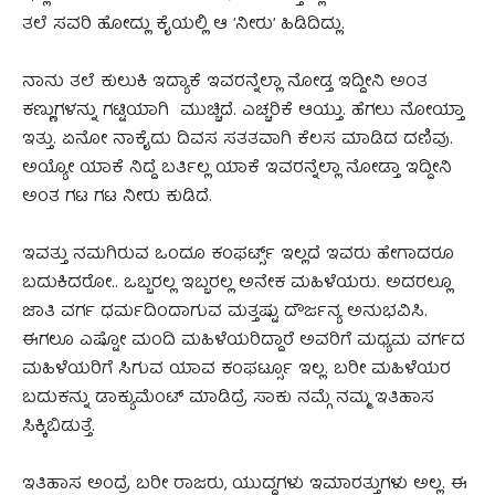
ತಲೆ ಸವರಿ ಹೋದ್ಲು ಕೈಯಲ್ಲಿ ಆ ʼನೀರುʼ ಹಿಡಿದಿದ್ಲು.
ನಾನು ತಲೆ ಕುಲುಕಿ ಇದ್ಯಾಕೆ ಇವರನ್ನೆಲ್ಲಾ ನೋಡ್ತ ಇದ್ದೀನಿ ಅಂತ
ಕಣ್ಣುಗಳನ್ನು ಗಟ್ಟಿಯಾಗಿ ಮುಚ್ಚಿದೆ. ಎಚ್ಚರಿಕೆ ಆಯ್ತು. ಹೆಗಲು ನೋಯ್ತಾ
ಇತ್ತು. ಏನೋ ನಾಕೈದು ದಿವಸ ಸತತವಾಗಿ ಕೆಲಸ ಮಾಡಿದ ದಣಿವು.
ಅಯ್ಯೋ ಯಾಕೆ ನಿದ್ದೆ ಬರ್ತಿಲ್ಲ ಯಾಕೆ ಇವರನ್ನೆಲ್ಲಾ ನೋಡ್ತಾ ಇದ್ದೀನಿ
ಅಂತ ಗಟ ಗಟ ನೀರು ಕುಡಿದೆ.
ಇವತ್ತು ನಮಗಿರುವ ಒಂದೂ ಕಂಫರ್ಟ್ಸ್‌ ಇಲ್ಲದೆ ಇವರು ಹೇಗಾದರೂ
ಬದುಕಿದರೋ.. ಒಬ್ಬರಲ್ಲ ಇಬ್ಬರಲ್ಲ ಅನೇಕ ಮಹಿಳೆಯರು. ಅದರಲ್ಲೂ
ಜಾತಿ ವರ್ಗ ಧರ್ಮದಿಂದಾಗುವ ಮತ್ತಷ್ಟು ದೌರ್ಜನ್ಯ ಅನುಭವಿಸಿ.
ಈಗಲೂ ಎಷ್ಟೋ ಮಂದಿ ಮಹಿಳೆಯರಿದ್ದಾರೆ ಅವರಿಗೆ ಮಧ್ಯಮ ವರ್ಗದ
ಮಹಿಳೆಯರಿಗೆ ಸಿಗುವ ಯಾವ ಕಂಫರ್ಟ್ಸೂ ಇಲ್ಲ. ಬರೀ ಮಹಿಳೆಯರ
ಬದುಕನ್ನು ಡಾಕ್ಯುಮೆಂಟ್ ಮಾಡಿದ್ರೆ ಸಾಕು ನಮ್ಗೆ ನಮ್ಮ ಇತಿಹಾಸ
ಸಿಕ್ಕಿಬಿಡುತ್ತೆ.
ಇತಿಹಾಸ ಅಂದ್ರೆ ಬರೀ ರಾಜರು, ಯುದ್ಧಗಳು ಇಮಾರತ್ತುಗಳು ಅಲ್ಲ. ಈ