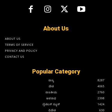
About Us
ABOUT US
TERMS OF SERVICE
PRIVACY AND POLICY
CONTACT US
Popular Category
ರಾಜ್ಯ
8287
ದೇಶ
4065
ರಾಜಕೀಯ
2760
ಅಪರಾಧ
2398
ಬ್ರೇಕಿಂಗ್ ನ್ಯೂಸ್
1424
ವಿದೇಶ
630