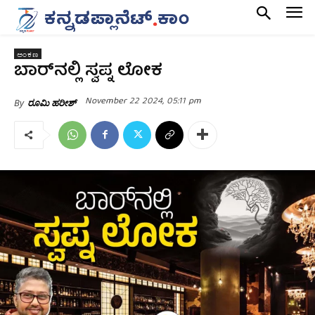
ಅಂಕಣ
ಬಾರ್‌ನಲ್ಲಿ ಸ್ವಪ್ನ ಲೋಕ
November 22 2024, 05:11 pm
By
ರೂಮಿ ಹರೀಶ್