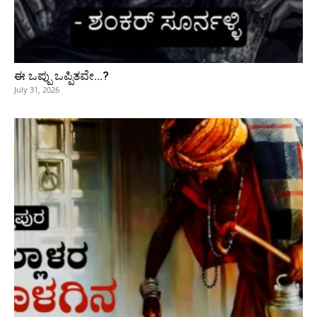
ಈ ಒಪ್ಪು ಒಪ್ಪಿತವೇ…?
July 31, 2026