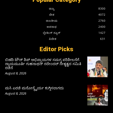
ರಾಜ್ಯ
8300
ದೇಶ
4072
ರಾಜಕೀಯ
2760
ಅಪರಾಧ
2400
ಬ್ರೇಕಿಂಗ್ ನ್ಯೂಸ್
1427
ವಿದೇಶ
631
Editor Picks
ಬಿಡದಿ ಟೌನ್ ಶಿಪ್ ಅಭಿಪ್ರಾಯಗಳ ಸಮಗ್ರ ಪರಿಶೀಲನೆಗೆ
ನ್ಯಾಯಮೂರ್ತಿ ಗುಹನಾಥನ್ ನರೇಂದರ್ ನೇತೃತ್ವದ ಸಮಿತಿ
ರಚನೆ
August 8, 2026
ಮಸಿ ಎರಚಿ ಮನೋಸ್ಥೈರ್ಯ ಕುಗ್ಗಿಸಲಾಗದು
August 8, 2026