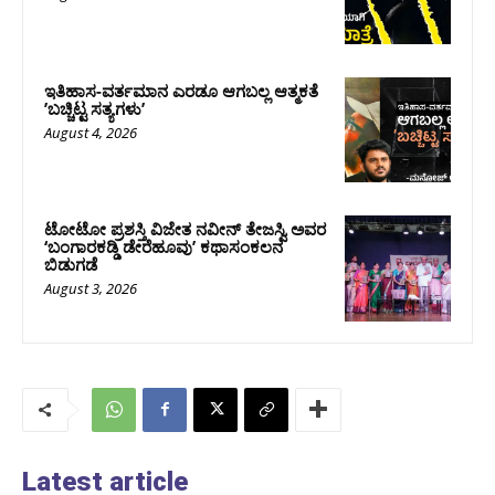
ಇತಿಹಾಸ-ವರ್ತಮಾನ ಎರಡೂ ಆಗಬಲ್ಲ ಆತ್ಮಕತೆ
ʼಬಚ್ಚಿಟ್ಟ ಸತ್ಯಗಳುʼ
August 4, 2026
ಟೋಟೋ ಪ್ರಶಸ್ತಿ ವಿಜೇತ ನವೀನ್ ತೇಜಸ್ವಿ ಅವರ
‘ಬಂಗಾರಕಡ್ಡಿ ಡೇರೆಹೂವು’ ಕಥಾಸಂಕಲನ
ಬಿಡುಗಡೆ
August 3, 2026
Latest article