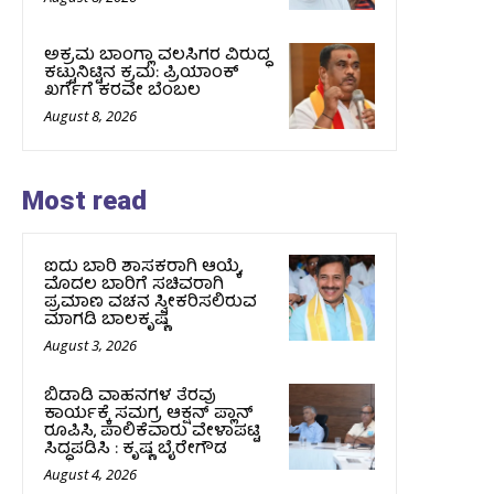
ಅಕ್ರಮ ಬಾಂಗ್ಲಾ ವಲಸಿಗರ ವಿರುದ್ಧ
ಕಟ್ಟುನಿಟ್ಟಿನ ಕ್ರಮ: ಪ್ರಿಯಾಂಕ್
ಖರ್ಗೆಗೆ ಕರವೇ ಬೆಂಬಲ
August 8, 2026
Most read
ಐದು ಬಾರಿ ಶಾಸಕರಾಗಿ ಆಯ್ಕೆ,
ಮೊದಲ ಬಾರಿಗೆ ಸಚಿವರಾಗಿ
ಪ್ರಮಾಣ ವಚನ ಸ್ವೀಕರಿಸಲಿರುವ
ಮಾಗಡಿ ಬಾಲಕೃಷ್ಣ
August 3, 2026
ಬಿಡಾಡಿ ವಾಹನಗಳ ತೆರವು
ಕಾರ್ಯಕ್ಕೆ ಸಮಗ್ರ ಆಕ್ಷನ್ ಪ್ಲಾನ್
ರೂಪಿಸಿ, ಪಾಲಿಕೆವಾರು ವೇಳಾಪಟ್ಟಿ
ಸಿದ್ಧಪಡಿಸಿ : ಕೃಷ್ಣ ಬೈರೇಗೌಡ
August 4, 2026