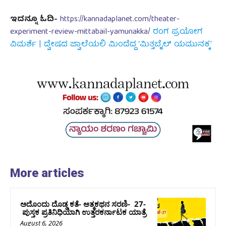
ಇದನ್ನೂ ಓದಿ-
https://kannadaplanet.com/theater-
experiment-review-mittabail-yamunakka/
ರಂಗ ಪ್ರಯೋಗ
ವಿಮರ್ಶೆ | ದ್ವೇಷದ ಜ್ವಾಲೆಯಲಿ ಮಿಂದೆದ್ದ ‘ಮಿತ್ತಬೈಲ್ ಯಮುನಕ್ಕ’
More articles
ಅದೊಂದು ದೊಡ್ಡ ಕತೆ- ಆತ್ಮಕಥನ ಸರಣಿ- 27-
ಪುಸ್ತಕ ಪ್ರತಿನಿಧಿಯಾಗಿ ಉತ್ತರಕರ್ನಾಟಕ ಯಾತ್ರೆ
August 6, 2026