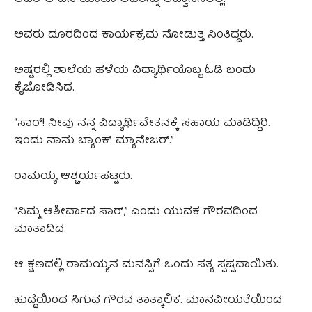
ಅವರು ದೂರದಿಂದ ಕಾರ್ಯಕ್ರಮ ನೋಡುತ್ತ ನಿಂತಿದ್ದರು.
ಅಷ್ಟರಲ್ಲಿ ಶಾಲೆಯ ಹಳೆಯ ವಿದ್ಯಾರ್ಥಿಯೊಬ್ಬ ಓಡಿ ಬಂದು
ಕೈಜೋಡಿಸಿದ.
“ಸಾರ್! ನೀವು ನನ್ನ ವಿದ್ಯಾರ್ಥಿವೇತನಕ್ಕೆ ಸಹಾಯ ಮಾಡಿದ್ದಿರಿ.
ಇಂದು ನಾನು ಬ್ಯಾಂಕ್ ಮ್ಯಾನೇಜರ್.”
ರಾಮಯ್ಯ ಆಶ್ಚರ್ಯಪಟ್ಟರು.
“ನಿಮ್ಮ ಆಶೀರ್ವಾದ ಸಾರ್,” ಎಂದು ಯುವಕ ಗೌರವದಿಂದ
ಮಾತಾಡಿದ.
ಆ ಕ್ಷಣದಲ್ಲಿ ರಾಮಯ್ಯನ ಮನಸ್ಸಿಗೆ ಒಂದು ಸತ್ಯ ಸ್ಪಷ್ಟವಾಯಿತು.
ಹುದ್ದೆಯಿಂದ ಸಿಗುವ ಗೌರವ ತಾತ್ಕಾಲಿಕ. ಮಾನವೀಯತೆಯಿಂದ