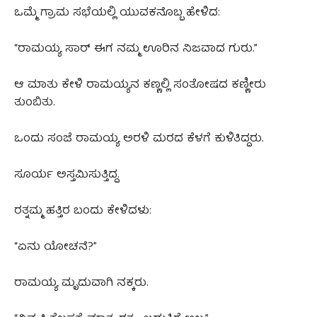
ಒಮ್ಮೆ ಗ್ರಾಮ ಸಭೆಯಲ್ಲಿ ಯುವಕನೊಬ್ಬ ಹೇಳಿದ:
“ರಾಮಯ್ಯ ಸಾರ್ ಈಗ ನಮ್ಮ ಊರಿನ ನಿಜವಾದ ಗುರು.”
ಆ ಮಾತು ಕೇಳಿ ರಾಮಯ್ಯನ ಕಣ್ಣಲ್ಲಿ ಸಂತೋಷದ ಕಣ್ಣೀರು
ತುಂಬಿತು.
ಒಂದು ಸಂಜೆ ರಾಮಯ್ಯ ಅರಳಿ ಮರದ ಕೆಳಗೆ ಕುಳಿತಿದ್ದರು.
ಸೂರ್ಯ ಅಸ್ತಮಿಸುತ್ತಿದ್ದ.
ರತ್ನಮ್ಮ ಹತ್ತಿರ ಬಂದು ಕೇಳಿದಳು:
“ಏನು ಯೋಚನೆ?”
ರಾಮಯ್ಯ ಮೃದುವಾಗಿ ನಕ್ಕರು.