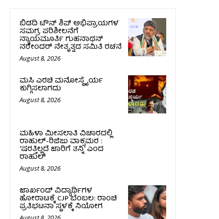
ಬಿಡದಿ ಟೌನ್ ಶಿಪ್ ಅಭಿಪ್ರಾಯಗಳ
ಸಮಗ್ರ ಪರಿಶೀಲನೆಗೆ
ನ್ಯಾಯಮೂರ್ತಿ ಗುಹನಾಥನ್
ನರೇಂದರ್ ನೇತೃತ್ವದ ಸಮಿತಿ ರಚನೆ
August 8, 2026
ಮಸಿ ಎರಚಿ ಮನೋಸ್ಥೈರ್ಯ
ಕುಗ್ಗಿಸಲಾಗದು
August 8, 2026
ಮಹಿಳಾ ಮೀಸಲಾತಿ ವಿಚಾರದಲ್ಲಿ
ರಾಹುಲ್‌-ರಿಜಿಜು ವಾಕ್ಸಮರ :
‘ಷರತ್ತಿಲ್ಲದೆ ಜಾರಿಗೆ ತನ್ನಿ’ ಎಂದ
ರಾಹುಲ್‌
August 8, 2026
ಜಾರ್ಖಂಡ್‌ ವಿದ್ಯಾರ್ಥಿಗಳ
ಹೋರಾಟಕ್ಕೆ CJP ಬೆಂಬಲ: ರಾಂಚಿ
ಪ್ರತಿಭಟನಾ ಸ್ಥಳಕ್ಕೆ ನಿಯೋಗ
August 8, 2026