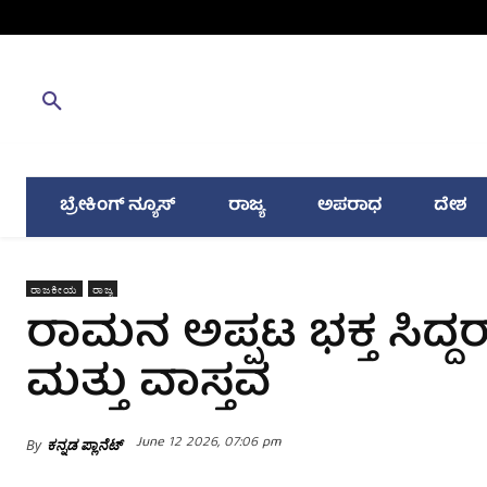
ಬ್ರೇಕಿಂಗ್ ನ್ಯೂಸ್
ರಾಜ್ಯ
ಅಪರಾಧ
ದೇಶ
ರಾಜಕೀಯ
ರಾಜ್ಯ
ರಾಮನ ಅಪ್ಪಟ ಭಕ್ತ ಸಿದ
ಮತ್ತು ವಾಸ್ತವ
June 12 2026, 07:06 pm
By
ಕನ್ನಡ ಪ್ಲಾನೆಟ್