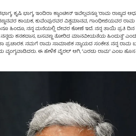
ಷೀರಭಾಗ್ಯ, ಕೃಷಿ ಭಾಗ್ಯ, ಇಂದಿರಾ ಕ್ಯಾಂಟೀನ್ ಇವೆಲ್ಲವನ್ನೂ ‘ರಾಮ ರಾಜ್ಯದ ಆ
ವಣ್ಣನವರ ಕಾಯಕ, ಕುವೆಂಪುರವರ ವಿಶ್ವಮಾನವ, ಗಾಂಧೀಜಿಯವರ ರಾಮ ರ
ೂ ಹಿಂದೂ, ನನ್ನ ಮನೆಯಲ್ಲಿ ದೇವರ ಕೋಣೆ ಇದೆ. ನನ್ನ ತಾಯಿ ಪ್ರತಿ ದಿನ
ತದ್ದಲ್ಲ, ನನ್ನದು ಕನಕದಾಸ, ಬಸವಣ್ಣ ತೋರಿದ ಮಾನವೀಯತೆಯ ಹಿಂದುತ್ವ” ಎಂದು
ಣಾ ಪ್ರಚಾರಕ. ನಮಗೆ ರಾಮ ಸಾಮಾಜಿಕ ನ್ಯಾಯದ ಸಂಕೇತ. ನನ್ನ ರಾಮ
ಂದು ವ್ಯಂಗ್ಯವಾಡಿದರು. ಈ ಹೇಳಿಕೆ ವೈರಲ್ ಆಗಿ, “ಎರಡು ರಾಮ” ಎಂಬ ಹೊಸ 