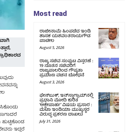
Most read
ರಾಜೀನಾಮೆ ಹಿಂಪಡೆದ ಇಂಡಿ
ಶಾಸಕ ಯಶವಂತರಾಯಗೌಡ
ವಾಗಿ
ಪಾಟೀಲ
ತಾರೆ,
August 5, 2026
್ರಾಧಿಕಾರದ
ರಾಜ್ಯ ಸಚಿವ ಸಂಪುಟ ವಿಸ್ತರಣೆ :
19 ನೂತನ ಸಚಿವರಿಗೆ
ರಾಜ್ಯಪಾಲರಿಂದ ಗೌಪ್ಯತಾ
ಪ್ರಮಾಣ ವಚನ ಬೋಧನೆ
ಯುವುದು
August 3, 2026
ವನವನ್ನು
ೀಲ
ಫೇಸ್‌ಬುಕ್, ಇನ್‌ಸ್ಟಾಗ್ರಾಮ್‌ನಲ್ಲಿ
ಪ್ರಧಾನಿ ಮೋದಿ ಕುರಿತ
‘ಆಕ್ಷೇಪಾರ್ಹ’ ವಿಷಯ ಪ್ರಸಾರ :
ಿಸಿಕೊಂಡು
ಮೆಟಾ ಇಂಡಿಯಾ ಮುಖ್ಯಸ್ಥರ
 ಹಾಗಾದರೆ
ವಿರುದ್ಧ ಪ್ರಕರಣ ದಾಖಲು
 ಹುಟ್ಟಿಕೊಂಡ
July 31, 2026
ೇವರು ಇದ್ದರೆ