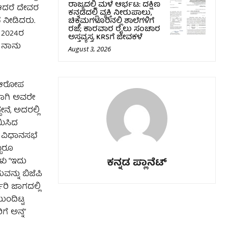
ರಾಜ್ಯದಲ್ಲಿ ಮಳೆ ಆರ್ಭಟ: ದಕ್ಷಿಣ
 ಆದರೆ ದೇವರ
ಕನ್ನಡದಲ್ಲಿ ವ್ಯಕ್ತಿ ನೀರುಪಾಲು,
ೆ ನೀಡಿದರು.
ಚಿಕ್ಕಮಗಳೂರಿನಲ್ಲಿ ಶಾಲೆಗಳಿಗೆ
ರಜೆ; ಕಾರವಾರ ರೈಲು ಸಂಚಾರ
 2024ರ
ಅಸ್ತವ್ಯಸ್ತ, KRSಗೆ ಜೀವಕಳೆ
, ನಾನು
August 3, 2026
” ಆರೋಪ
ೀಗಾಗಿ ಅವರೇ
ೆ, ಅದರಲ್ಲಿ
ಿಯಿಸಿದ
ರ ವಿಧಾನಸಭೆ
್ಬರೂ
ಕನ್ನಡ ಪ್ಲಾನೆಟ್
ಳು “ಇದು
ವನ್ನು ಬಿಜೆಪಿ
ಿ ಜಾಗದಲ್ಲಿ
ಂದಿಟ್ಟ
ೆ ಅನ್ನ”