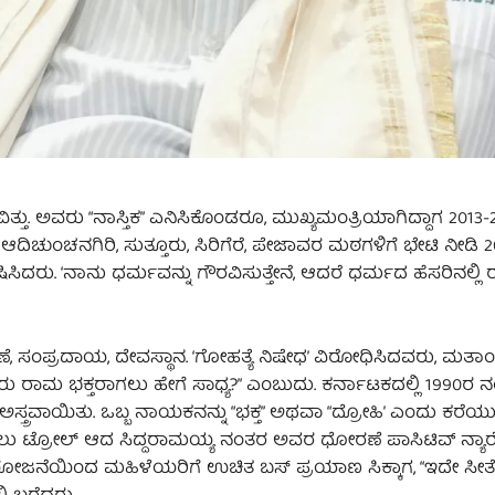
ು. ಅವರು “ನಾಸ್ತಿಕ” ಎನಿಸಿಕೊಂಡರೂ, ಮುಖ್ಯಮಂತ್ರಿಯಾಗಿದ್ದಾಗ 2013-
ುಂಚನಗಿರಿ, ಸುತ್ತೂರು, ಸಿರಿಗೆರೆ, ಪೇಜಾವರ ಮಠಗಳಿಗೆ ಭೇಟಿ ನೀಡಿ 201
ು. ‘ನಾನು ಧರ್ಮವನ್ನು ಗೌರವಿಸುತ್ತೇನೆ, ಆದರೆ ಧರ್ಮದ ಹೆಸರಿನಲ್ಲ
ಣೆ, ಸಂಪ್ರದಾಯ, ದೇವಸ್ಥಾನ. ‘ಗೋಹತ್ಯೆ ನಿಷೇಧ’ ವಿರೋಧಿಸಿದವರು, ಮತಾ
 ರಾಮ ಭಕ್ತರಾಗಲು ಹೇಗೆ ಸಾಧ್ಯ?” ಎಂಬುದು. ಕರ್ನಾಟಕದಲ್ಲಿ 1990ರ 
ರವಾಯಿತು. ಒಬ್ಬ ನಾಯಕನನ್ನು “ಭಕ್ತ” ಅಥವಾ “ದ್ರೋಹಿ’ ಎಂದು ಕರೆ
ಲು ಟ್ರೋಲ್ ಆದ ಸಿದ್ದರಾಮಯ್ಯ ನಂತರ ಅವರ ಧೋರಣೆ ಪಾಸಿಟಿವ್ ನ್ಯಾರ
ಜನೆಯಿಂದ ಮಹಿಳೆಯರಿಗೆ ಉಚಿತ ಬಸ್ ಪ್ರಯಾಣ ಸಿಕ್ಕಾಗ, “ಇದೇ ಸೀತ