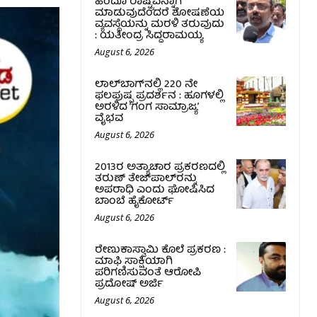
ಹಿಂದೂ ರಾಷ್ಟ್ರವನ್ನಾಗಿ
ಮಾಡುವುದೆಂದರೆ ಶೋಷಣೆಯ
ವ್ಯವಸ್ಥೆಯನ್ನು ಮರಳಿ ತರುವುದು
: ಯತೀಂದ್ರ ಸಿದ್ದರಾಮಯ್ಯ
August 6, 2026
ಲಾಲ್‍ಬಾಗ್‍ನಲ್ಲಿ 220 ನೇ
ಫಲಪುಷ್ಪ ಪ್ರದರ್ಶನ : ಹೂಗಳಲ್ಲಿ
ಅರಳಿದ ‘ಗಂಗ ಸಾಮ್ರಾಜ್ಯ’
ವೈಭವ
August 6, 2026
2013ರ ಅತ್ಯಾಚಾರ ಪ್ರಕರಣದಲ್ಲಿ
ತರುಣ್ ತೇಜ್‌ಪಾಲ್‌ರನ್ನು
ಅಪರಾಧಿ ಎಂದು ಘೋಷಿಸಿದ
ಬಾಂಬೆ ಹೈಕೋರ್ಟ್
August 6, 2026
ರೇಣುಕಾಸ್ವಾಮಿ ಕೊಲೆ ಪ್ರಕರಣ :
ಮಾಫಿ ಸಾಕ್ಷಿಯಾಗಿ
ಪರಿಗಣಿಸುವಂತೆ ಆರೋಪಿ
ಪ್ರದೋಷ್‌ ಅರ್ಜಿ
August 6, 2026