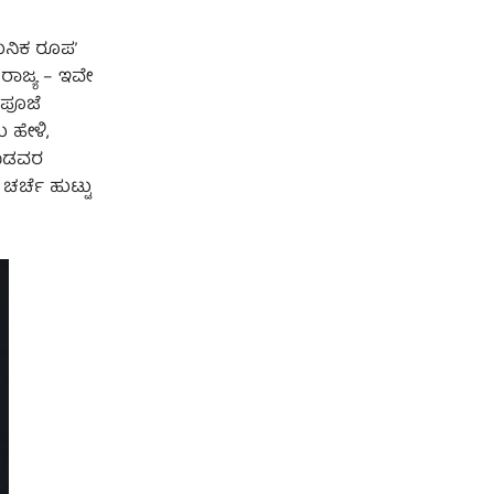
ಧುನಿಕ ರೂಪ’
ಾಜ್ಯ – ಇವೇ
 ಪೂಜೆ
 ಹೇಳಿ,
 ಬಡವರ
ಚರ್ಚೆ ಹುಟ್ಟು