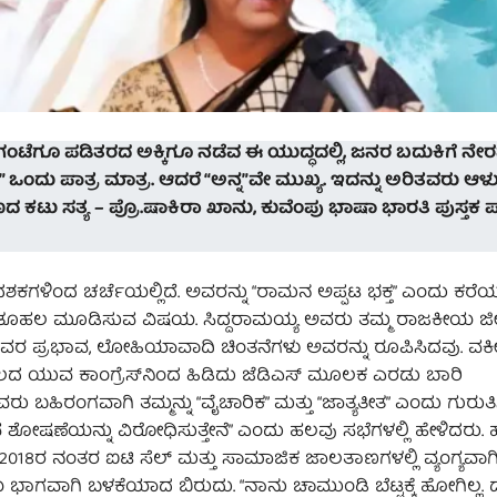
ಗಂಟೆಗೂ ಪಡಿತರದ ಅಕ್ಕಿಗೂ ನಡೆವ ಈ ಯುದ್ಧದಲ್ಲಿ, ಜನರ ಬದುಕಿಗೆ ನೇರ
ಒಂದು ಪಾತ್ರ ಮಾತ್ರ. ಆದರೆ “ಅನ್ನ”ವೇ ಮುಖ್ಯ. ಇದನ್ನು ಅರಿತವರು ಆಳುತ್
 ಸತ್ಯ – ಪ್ರೊ.ಷಾಕಿರಾ ಖಾನು, ಕುವೆಂಪು ಭಾಷಾ ಭಾರತಿ ಪುಸ್ತಕ ಪ
ಕಗಳಿಂದ ಚರ್ಚೆಯಲ್ಲಿದೆ. ಅವರನ್ನು “ರಾಮನ ಅಪ್ಪಟ ಭಕ್ತ” ಎಂದು ಕರೆ
ುತೂಹಲ ಮೂಡಿಸುವ ವಿಷಯ. ಸಿದ್ದರಾಮಯ್ಯ ಅವರು ತಮ್ಮ ರಾಜಕೀಯ ಜೀ
 ಅವರ ಪ್ರಭಾವ, ಲೋಹಿಯಾವಾದಿ ಚಿಂತನೆಗಳು ಅವರನ್ನು ರೂಪಿಸಿದವು. ವಕ
ಲದ ಯುವ ಕಾಂಗ್ರೆಸ್‌ನಿಂದ ಹಿಡಿದು ಜೆಡಿಎಸ್ ಮೂಲಕ ಎರಡು ಬಾರಿ
ಿರಂಗವಾಗಿ ತಮ್ಮನ್ನು “ವೈಚಾರಿಕ” ಮತ್ತು “ಜಾತ್ಯತೀತ” ಎಂದು ಗುರುತ
ವ ಶೋಷಣೆಯನ್ನು ವಿರೋಧಿಸುತ್ತೇನೆ” ಎಂದು ಹಲವು ಸಭೆಗಳಲ್ಲಿ ಹೇಳಿದರು.
? 2018ರ ನಂತರ ಐಟಿ ಸೆಲ್ ಮತ್ತು ಸಾಮಾಜಿಕ ಜಾಲತಾಣಗಳಲ್ಲಿ ವ್ಯಂಗ್ಯವಾಗಿ
ಗವಾಗಿ ಬಳಕೆಯಾದ ಬಿರುದು. “ನಾನು ಚಾಮುಂಡಿ ಬೆಟ್ಟಕ್ಕೆ ಹೋಗಿಲ್ಲ. ದ