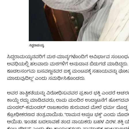
ಸಿದ್ದರಾಮಯ್ಯ
ಸಿದ್ದರಾಮಯ್ಯನವರಿಗೆ ಮಠ-ಮಾನ್ಯಗಳೊಂದಿಗೆ ಅವಿರ್ಭಾವ ಸಂಬಂಧವಿತ್ತ
ಅವಧಿಯಲ್ಲಿ ಹಲವಾರು ಮಠಗಳಿಗೆ ಅನುದಾನ ಬಿಡುಗಡೆ ಮಾಡಿದ್ದರು. ಆದಿಚ
ಕೂಡಲಸಂಗಮ ಬಸವಣ್ಣನವರ ಐಕ್ಯ ಮಂಟಪಕ್ಕೆ ಸಹಾಯವನ್ನು ಘೋಷಿಸಿದರ
ಮಾಡುವುದಿಲ್ಲ” ಎಂದು ಸಮರ್ಥಿಸಿಕೊಂಡರು.
ಅವರ ತಾತ್ವಿಕತೆಯನ್ನು ವಿರೋಧಿಸುವವರ ಪ್ರಕಾರ ಭಕ್ತಿ ಎಂದರೆ ಆಚರ
ಕಾಯ್ದೆ ರದ್ದು ಮಾಡಿದವರು, ರಾಮ ಮಂದಿರ ಉದ್ಘಾಟನೆಗೆ ಹೋಗದವರು
ಮಂಡಲ್-ಕಮಂಡಲ್ ರಾಜಕಾರಣ ಶುರುವಾದ ಮೇಲೆ ಧರ್ಮ ದೊಡ್ಡ ಅಸ್ತ್
ಕ್ರೋಢೀಕರಣದ ತಂತ್ರವಾಯಿತು. “ರಾಮನ ಅಪ್ಪಟ ಭಕ್ತ” ಎಂದು ಮೊದ
ಆಯಿತು. ಇಂತಹ ಬದಲಾವಣೆ ತಂದ ನಾಯಕರು ಬಹಳ ವಿರಳ. ಶಕ್ತಿ ಯೋ