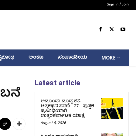
Sign in / Join
್ಯಶೋಧ
ಅಂಕಣ
ಸಂಪಾದಕೀಯ
MORE
Latest article
ಂಬನೆ
ಅದೊಂದು ದೊಡ್ಡ ಕತೆ-
ಆತ್ಮಕಥನ ಸರಣಿ- 27- ಪುಸ್ತಕ
ಪ್ರತಿನಿಧಿಯಾಗಿ
ಉತ್ತರಕರ್ನಾಟಕ ಯಾತ್ರೆ
August 6, 2026