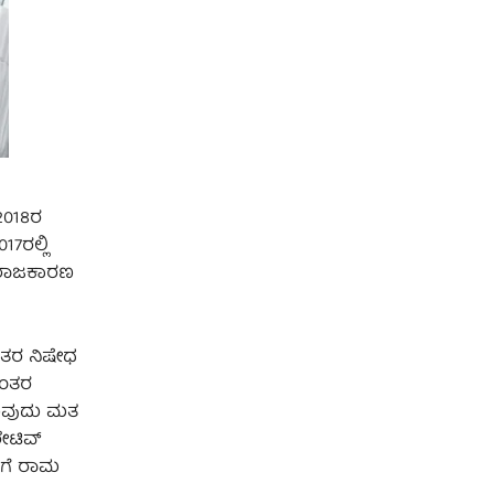
2018ರ
7ರಲ್ಲಿ
ಿ ರಾಜಕಾರಣ
ಂತರ ನಿಷೇಧ
ನಂತರ
ಯುವುದು ಮತ
ೇಟಿವ್
ೆಗೆ ರಾಮ