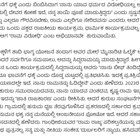
ಭಾವನೆಗೆ ಧಕ್ಕೆ’ ಎಂದು ಬಿಂಬಿಸಿದಾಗ ‘ನಾನು ಯಾವ ಧರ್ಮದ ವಿರೋಧಿಯಲ್ಲ,
್ಲಿ ದೇವರ ಕೋಣೆ ಇದೆ, ನನ್ನ ತಾಯಿ ಪೂಜೆ ಮಾಡುತ್ತಿದ್ದರು” ಎಂದು ಸ್ಪಷ್ಟನ
್ನು ಎಲ್ಲರೂ ಗೌರವಿಸಬೇಕು, ರಾಮ ಎಲ್ಲರಿಗೂ ಸೇರಿದವನು’ ಎಂದರು. ಆದರೆ
 ‘ಇದು ಒಂದು ಪಕ್ಷದ ರಾಜಕೀಯ ಕಾರ್ಯಕ್ರಮ, ಧಾರ್ಮಿಕ ಕಾರ್ಯಕ್ರಮವಲ್ಲ
ಿಸಿದರು. ಆಗ “ರಾಮ ವಿರೋಧಿ” ಎಂಬ ಅಭಿಯಾನವೇ ಶುರುವಾಯಿತು.
ಣುಮಕ್ಕಳಿಗೆ ಶಾದಿ ಭಾಗ್ಯ ಯೋಜನೆ ತಂದಾಗ ಅವರ ಮೇಲೆ ‘ಮೈನಾರಿಟಿ ಓಲೈಕೆ
ಎಂದರೆ ಸರ್ವರಿಗೂ ಸಮಪಾಲು, ಅದನ್ನು ಸಿದ್ದರಾಮಯ್ಯ ಮಾಡುತ್ತಿದ್ದಾರೆ. ಹ
ಂದು ಕಾರ್ಯಕ್ರಮದಲ್ಲಿ ಸಿದ್ದರಾಮಯ್ಯ ಅವರು “ನಾನು ಬೀಫ್ ತಿಂದಿದ್ದೇನ
ೂ ಭಾವನೆಗೆ ಧಕ್ಕೆ’ ಎಂದು ದೊಡ್ಡ ಮಟ್ಟದಲ್ಲಿ ಪ್ರತಿಭಟಿಸಿತು. ಇದಕ್ಕೆ ಪ್ರತಿಕ್ರ
ಯಣದಲ್ಲೇ ಇದೆ. ನಾನು ರಾಮನನ್ನು ಓದಿದ್ದೇನೆ” ಎಂದು ಹೇಳಿದರು. 2023
ನಾನು ಕುರುಬ ಸಮುದಾಯದವನು, ನಾನು ಯಾದವ ವಂಶದವ, ಕೃಷ್ಣ-ರಾಮ ಇಬ
ಪಿ ಇದನ್ನು “ಜಾತಿ ರಾಜಕಾರಣ’ ಎಂದು ಠೀಕಿಸಿತು. ಆದರೆ ಕುರುಬ ಸಂಘಟನೆಗ
ಡು ಗ್ರಾಮದಲ್ಲಿ ಹನುಮ ಧ್ವಜ ತೆರವುಗೊಳಿಸಿದ ಪ್ರಕರಣದಲ್ಲಿ ಸರ್ಕಾರದ ಕ್ರಮ
ಹನುಮನ ಭಕ್ತ, ನನ್ನ ಮನೆಯಲ್ಲಿ ಆಂಜನೇಯನ ಫೋಟೋ ಇದೆ. ಆದರೆ ಸರ್ಕಾರ
್ಲಿ ಹೇಳಿದರು. ಗಾಂಧೀಜಿಯವರ “ರಾಮ ರಾಜ್ಯ’ ಪರಿಕಲ್ಪನೆಯನ್ನು ಮು
್ರನಲ್ಲ, ಸತ್ಯ ಮತ್ತು ನೀತಿಯ ಸಂಕೇತ, ‘ದುರ್ಬಲರಿಗೆ ನ್ಯಾಯ, ಹಸಿದವರಿಗ