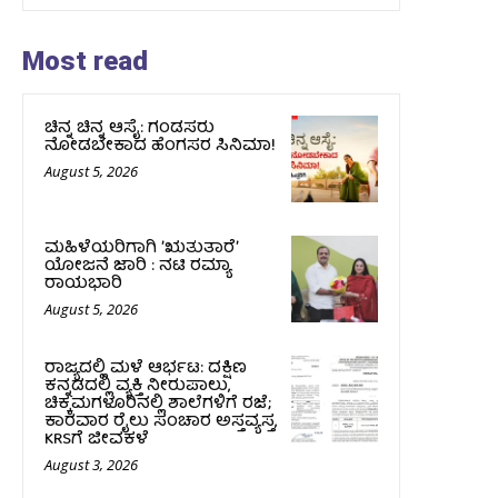
Most read
ಚಿನ್ನ ಚಿನ್ನ ಆಸೈ: ಗಂಡಸರು
ನೋಡಬೇಕಾದ ಹೆಂಗಸರ ಸಿನಿಮಾ!
August 5, 2026
ಮಹಿಳೆಯರಿಗಾಗಿ ʼಋತುತಾರೆʼ
ಯೋಜನೆ ಜಾರಿ : ನಟಿ ರಮ್ಯಾ
ರಾಯಭಾರಿ
August 5, 2026
ರಾಜ್ಯದಲ್ಲಿ ಮಳೆ ಆರ್ಭಟ: ದಕ್ಷಿಣ
ಕನ್ನಡದಲ್ಲಿ ವ್ಯಕ್ತಿ ನೀರುಪಾಲು,
ಚಿಕ್ಕಮಗಳೂರಿನಲ್ಲಿ ಶಾಲೆಗಳಿಗೆ ರಜೆ;
ಕಾರವಾರ ರೈಲು ಸಂಚಾರ ಅಸ್ತವ್ಯಸ್ತ,
KRSಗೆ ಜೀವಕಳೆ
August 3, 2026