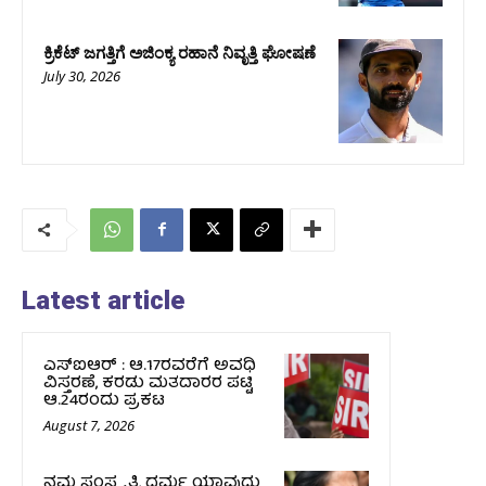
ಕ್ರಿಕೆಟ್‌ ಜಗತ್ತಿಗೆ ಅಜಿಂಕ್ಯ ರಹಾನೆ ನಿವೃತ್ತಿ ಘೋಷಣೆ
July 30, 2026
Latest article
ಎಸ್‌ಐಆರ್‌ : ಆ.17ರವರೆಗೆ ಅವಧಿ
ವಿಸ್ತರಣೆ, ಕರಡು ಮತದಾರರ ಪಟ್ಟಿ
ಆ.24ರಂದು ಪ್ರಕಟ
August 7, 2026
ನಮ್ಮ ಸಂಸ್ಕೃತಿ, ಧರ್ಮ ಯಾವುದು