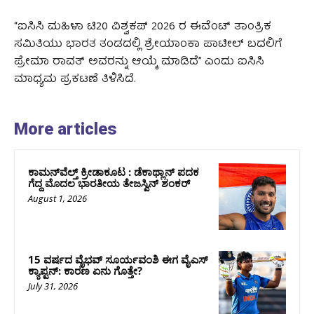
“ಐಸಿಸಿ ಮಹಿಳಾ ಟಿ20 ವಿಶ್ವಕಪ್ 2026 ರ ಈವೆಂಟ್ ತಾಂತ್ರಿಕ
ಸಮಿತಿಯು ಭಾರತ ತಂಡದಲ್ಲಿ ಶ್ರೇಯಾಂಕಾ ಪಾಟೀಲ್ ಬದಲಿಗೆ
ಪ್ರೇಮಾ ರಾವತ್ ಅವರನ್ನು ಆಯ್ಕೆ ಮಾಡಿದೆ” ಎಂದು ಐಸಿಸಿ
ಮಾಧ್ಯಮ ಪ್ರಕಟಣೆ ತಿಳಿಸಿದೆ.
More articles
ಕಾಮನ್‌ವೆಲ್ತ್ ಕ್ರೀಡಾಕೂಟ : ಡೆಕಾಥ್ಲಾನ್ ಪದಕ
ಗೆದ್ದ ಮೊದಲ ಭಾರತೀಯ ತೇಜಸ್ವಿನ್ ಶಂಕರ್
August 1, 2026
15 ವರ್ಷದ ವೈಭವ್ ಸೂರ್ಯವಂಶಿ ಈಗ ವೈಎಸ್
ಕ್ಯಾಪ್ಟನ್: ಕಾರಣ ಏನು ಗೊತ್ತೇ?
July 31, 2026