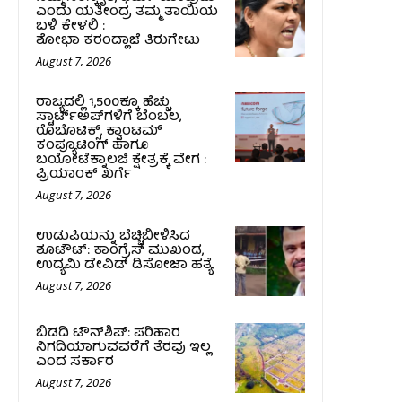
ಎಂದು ಯತೀಂದ್ರ ತಮ್ಮ ತಾಯಿಯ
ಬಳಿ ಕೇಳಲಿ :
ಶೋಭಾ ಕರಂದ್ಲಾಜೆ ತಿರುಗೇಟು
August 7, 2026
ರಾಜ್ಯದಲ್ಲಿ 1,500ಕ್ಕೂ ಹೆಚ್ಚು
ಸ್ಟಾರ್ಟ್‌ಅಪ್‌ಗಳಿಗೆ ಬೆಂಬಲ,
ರೊಬೊಟಿಕ್ಸ್, ಕ್ವಾಂಟಮ್
ಕಂಪ್ಯೂಟಿಂಗ್ ಹಾಗೂ
ಬಯೋಟೆಕ್ನಾಲಜಿ ಕ್ಷೇತ್ರಕ್ಕೆ ವೇಗ :
ಪ್ರಿಯಾಂಕ್‌ ಖರ್ಗೆ
August 7, 2026
ಉಡುಪಿಯನ್ನು ಬೆಚ್ಚಿಬೀಳಿಸಿದ
ಶೂಟೌಟ್‌: ಕಾಂಗ್ರೆಸ್‌ ಮುಖಂಡ,
ಉದ್ಯಮಿ ಡೇವಿಡ್ ಡಿಸೋಜಾ ಹತ್ಯೆ
August 7, 2026
ಬಿಡದಿ ಟೌನ್‌ಶಿಪ್‌: ಪರಿಹಾರ
ನಿಗದಿಯಾಗುವವರೆಗೆ ತೆರವು ಇಲ್ಲ
ಎಂದ ಸರ್ಕಾರ
August 7, 2026