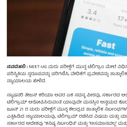
ನವದೆಹಲಿ :
NEET-UG ಮರು ಪರೀಕ್ಷೆಗೆ ಮುನ್ನ ಟೆಲಿಗ್ರಾಂ ಮೇಲೆ ವಿಧಿಸ
ಪರಿಸ್ಥಿತಿಯ ಸ್ವರೂಪವನ್ನು ಪರಿಗಣಿಸಿ, ವೇದಿಕೆಗೆ ಪ್ರವೇಶವನ್ನು ತಾತ್
ನ್ಯಾಯಾಲಯ ಹೇಳಿದೆ.
ನ್ಯಾಷನರಿ ತೇಜಸ್ ಕರಿಯಾ ಅವರ ಏಕ ಸದಸ್ಯ ಪೀಠವು, ಸರ್ಕಾರದ ಆದೇಶವ
ಟೆಲಿಗ್ರಾಮ್ ಆರೋಪಿಸಿರುವಂತೆ ಯಾವುದೇ ಮನಸ್ಸಿನ ಅನ್ವಯದ ಕೊರತ
ಜೂನ್ 21 ರ ಮರು ಪರೀಕ್ಷೆಗೆ ಮುನ್ನ ಕೇಂದ್ರದ ತಾತ್ಕಾಲಿಕ ನಿರ್ಬಂಧಗಳನ್ನ
ಎತ್ತಿಹಿಡಿದ ನ್ಯಾಯಾಲಯವು, ಟೆಲಿಗ್ರಾಮ್ ರಚಿಸಿದ ವಿಷಯ ಮತ್ತು ಮಾಹಿತ
ಸರ್ಕಾರದ ಆದೇಶವು “ಕನಿಷ್ಠ ನಿರ್ಬಂಧಿತ” ಮತ್ತು “ಅಸಮಾನವಲ್ಲ” ಮ