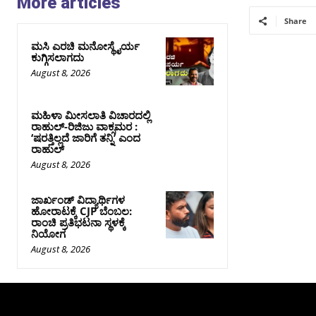
More articles
Share
ಮಸಿ ಎರಚಿ ಮನೋಸ್ಥೈರ್ಯ
ಕುಗ್ಗಿಸಲಾಗದು
August 8, 2026
ಮಹಿಳಾ ಮೀಸಲಾತಿ ವಿಚಾರದಲ್ಲಿ
ರಾಹುಲ್‌-ರಿಜಿಜು ವಾಕ್ಸಮರ :
‘ಷರತ್ತಿಲ್ಲದೆ ಜಾರಿಗೆ ತನ್ನಿ’ ಎಂದ
ರಾಹುಲ್‌
August 8, 2026
ಜಾರ್ಖಂಡ್‌ ವಿದ್ಯಾರ್ಥಿಗಳ
ಹೋರಾಟಕ್ಕೆ CJP ಬೆಂಬಲ:
ರಾಂಚಿ ಪ್ರತಿಭಟನಾ ಸ್ಥಳಕ್ಕೆ
ನಿಯೋಗ
August 8, 2026