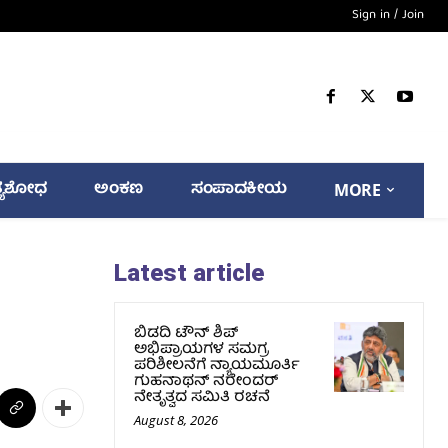
Sign in / Join
್ಯಶೋಧ
ಅಂಕಣ
ಸಂಪಾದಕೀಯ
MORE
Latest article
ಬಿಡದಿ ಟೌನ್ ಶಿಪ್
ಅಭಿಪ್ರಾಯಗಳ ಸಮಗ್ರ
ಪರಿಶೀಲನೆಗೆ ನ್ಯಾಯಮೂರ್ತಿ
ಗುಹನಾಥನ್ ನರೇಂದರ್
ನೇತೃತ್ವದ ಸಮಿತಿ ರಚನೆ
August 8, 2026