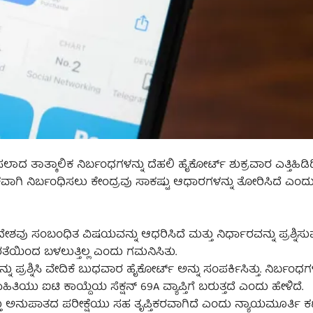
ಲಾದ ತಾತ್ಕಾಲಿಕ ನಿರ್ಬಂಧಗಳನ್ನು ದೆಹಲಿ ಹೈಕೋರ್ಟ್ ಶುಕ್ರವಾರ ಎತ್ತಿಹಿಡಿದಿ
ಕಾಲಿಕವಾಗಿ ನಿರ್ಬಂಧಿಸಲು ಕೇಂದ್ರವು ಸಾಕಷ್ಟು ಆಧಾರಗಳನ್ನು ತೋರಿಸಿದೆ ಎಂದ
ು ಸಂಬಂಧಿತ ವಿಷಯವನ್ನು ಆಧರಿಸಿದೆ ಮತ್ತು ನಿರ್ಧಾರವನ್ನು ಪ್ರಶ್ನಿಸುವ
ೆಯಿಂದ ಬಳಲುತ್ತಿಲ್ಲ ಎಂದು ಗಮನಿಸಿತು.
ು ಪ್ರಶ್ನಿಸಿ ವೇದಿಕೆ ಬುಧವಾರ ಹೈಕೋರ್ಟ್ ಅನ್ನು ಸಂಪರ್ಕಿಸಿತ್ತು. ನಿರ್ಬಂಧಗಳ
ಿಯು ಐಟಿ ಕಾಯ್ದೆಯ ಸೆಕ್ಷನ್ 69A ವ್ಯಾಪ್ತಿಗೆ ಬರುತ್ತದೆ ಎಂದು ಹೇಳಿದೆ.
ತ್ತು ಅನುಪಾತದ ಪರೀಕ್ಷೆಯು ಸಹ ತೃಪ್ತಿಕರವಾಗಿದೆ ಎಂದು ನ್ಯಾಯಮೂರ್ತಿ