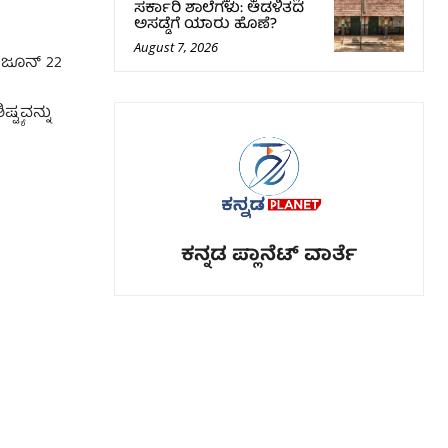
ಸರ್ಕಾರಿ ಶಾಲೆಗಳು: ಆಡಳಿತದ
ಅಸಡ್ಡೆಗೆ ಯಾರು ಹೊಣೆ?
August 7, 2026
ು ಜೂನ್ 22
ಟ್ಯವನ್ನು
ಕನ್ನಡ ಪ್ಲಾನೆಟ್ ವಾರ್ತೆ