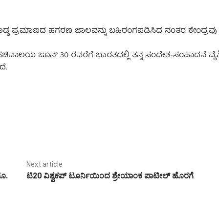
ತಿರುವ ದೊಡ್ಡ ಪ್ರಮಾಣದ ಹಗರಣ ಜಾಲವನ್ನು ಬಹಿರಂಗಪಡಿಸಿದ ನಂತರ ಕೇಂದ್ರವ
ಞಾನ ಸಚಿವಾಲಯ ಜೂನ್ 30 ರವರೆಗೆ ಭಾರತದಲ್ಲಿ ತನ್ನ ಸಂದೇಶ-ಸಂಪಾದನೆ ವೈಶಿಷ್
ದೆ.
Next article
ರೂ.
ಟಿ20 ವಿಶ್ವಕಪ್‌ ಟೂರ್ನಿಯಿಂದ ಶ್ರೇಯಾಂಕ ಪಾಟೀಲ್‌ ಹೊರಗೆ