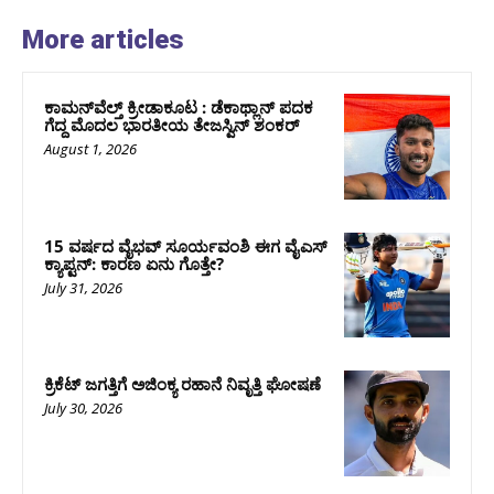
More articles
ಕಾಮನ್‌ವೆಲ್ತ್ ಕ್ರೀಡಾಕೂಟ : ಡೆಕಾಥ್ಲಾನ್ ಪದಕ
ಗೆದ್ದ ಮೊದಲ ಭಾರತೀಯ ತೇಜಸ್ವಿನ್ ಶಂಕರ್
August 1, 2026
15 ವರ್ಷದ ವೈಭವ್ ಸೂರ್ಯವಂಶಿ ಈಗ ವೈಎಸ್
ಕ್ಯಾಪ್ಟನ್: ಕಾರಣ ಏನು ಗೊತ್ತೇ?
July 31, 2026
ಕ್ರಿಕೆಟ್‌ ಜಗತ್ತಿಗೆ ಅಜಿಂಕ್ಯ ರಹಾನೆ ನಿವೃತ್ತಿ ಘೋಷಣೆ
July 30, 2026