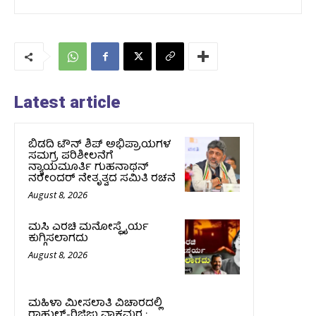
Latest article
ಬಿಡದಿ ಟೌನ್ ಶಿಪ್ ಅಭಿಪ್ರಾಯಗಳ
ಸಮಗ್ರ ಪರಿಶೀಲನೆಗೆ
ನ್ಯಾಯಮೂರ್ತಿ ಗುಹನಾಥನ್
ನರೇಂದರ್ ನೇತೃತ್ವದ ಸಮಿತಿ ರಚನೆ
August 8, 2026
ಮಸಿ ಎರಚಿ ಮನೋಸ್ಥೈರ್ಯ
ಕುಗ್ಗಿಸಲಾಗದು
August 8, 2026
ಮಹಿಳಾ ಮೀಸಲಾತಿ ವಿಚಾರದಲ್ಲಿ
ರಾಹುಲ್‌-ರಿಜಿಜು ವಾಕ್ಸಮರ :