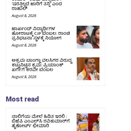
‘ಷರತ್ತಿಲ್ಲದೆ ಜಾರಿಗೆ ತನ್ನಿ’ ಎಂದ
ರಾಹುಲ್‌
August 8, 2026
ಜಾರ್ಖಂಡ್‌ ವಿದ್ಯಾರ್ಥಿಗಳ
ಹೋರಾಟಕ್ಕೆ CJP ಬೆಂಬಲ: ರಾಂಚಿ
ಪ್ರತಿಭಟನಾ ಸ್ಥಳಕ್ಕೆ ನಿಯೋಗ
August 8, 2026
ಅಕ್ರಮ ಬಾಂಗ್ಲಾ ವಲಸಿಗರ ವಿರುದ್ಧ
ಕಟ್ಟುನಿಟ್ಟಿನ ಕ್ರಮ: ಪ್ರಿಯಾಂಕ್
ಖರ್ಗೆಗೆ ಕರವೇ ಬೆಂಬಲ
August 8, 2026
Most read
ನಾಲಿಗೆಯ ಮೇಲೆ ಹಿಡಿತ ಇರಲಿ :
ಬಿಜೆಪಿ ಎಂಎಲ್‌ಸಿ ರವಿಕುಮಾರ್‌ಗೆ
ಹೈಕೋರ್ಟ್ ಛೀಮಾರಿ