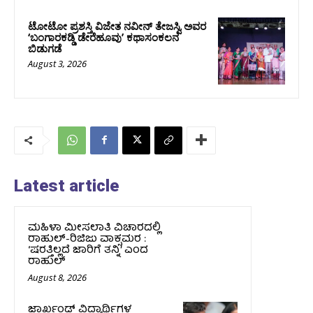
ಟೋಟೋ ಪ್ರಶಸ್ತಿ ವಿಜೇತ ನವೀನ್ ತೇಜಸ್ವಿ ಅವರ
‘ಬಂಗಾರಕಡ್ಡಿ ಡೇರೆಹೂವು’ ಕಥಾಸಂಕಲನ
ಬಿಡುಗಡೆ
August 3, 2026
Latest article
ಮಹಿಳಾ ಮೀಸಲಾತಿ ವಿಚಾರದಲ್ಲಿ
ರಾಹುಲ್‌-ರಿಜಿಜು ವಾಕ್ಸಮರ :
‘ಷರತ್ತಿಲ್ಲದೆ ಜಾರಿಗೆ ತನ್ನಿ’ ಎಂದ
ರಾಹುಲ್‌
August 8, 2026
ಜಾರ್ಖಂಡ್‌ ವಿದ್ಯಾರ್ಥಿಗಳ