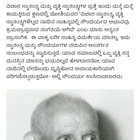
ವಿಚಾರ ಸ್ವಾತಂತ್ರ್ಯ ಮತ್ತು ವ್ಯಕ್ತಿ ಸ್ವಾತಂತ್ರ್ಯಗಳ ಪ್ರಶ್ನೆ ಇಂದು ಮತ್ತೆ ಮತ್ತೆ
ಕಾಡುತ್ತಿರುವ ಕ್ಷಣದಲ್ಲಿ, ಜೋಶಿಯವರ “ವಿಚಾರ ಸ್ವಾತಂತ್ರ್ಯ, ವ್ಯಕ್ತಿ
ಸ್ವಾತಂತ್ರ್ಯಗಳಿಲ್ಲದ ನಾಡಿನ ಸಾಹಿತ್ಯದಲ್ಲಿ ಸೌಂದರ್ಯದ ಅಭಾವವು
ಕ್ರಮಪ್ರಾಪ್ತವಾದ ಸಂಗತಿಯೆ ಆಗಿದೆ” ಎಂಬ ಮಾತು ಅತ್ಯಂತ
ಪ್ರಾಸಂಗಿಕ. ಈ ವಾಕ್ಯ ಬರೀ ಸಾಹಿತ್ಯ ವಿಮರ್ಶೆಯ ಮಾತಲ್ಲ. ಇದು
ಸ್ವಾತಂತ್ರ್ಯ ಮತ್ತು ಸೌಂದರ್ಯಗಳ ನಡುವಿನ ಅಂತರ್ಗತ
ಸಂಬಂಧವನ್ನು ಸ್ಥಾಪಿಸುತ್ತದೆ. ಯಾವ ಸಮಾಜದಲ್ಲಿ ಒಬ್ಬ ವ್ಯಕ್ತಿ ತನ್ನ
ಮನಸ್ಸಿನ ಮಾತನ್ನು ಭಯವಿಲ್ಲದೆ ಹೇಳಲಾರನೋ, ಯಾವ
ನಾಡಿನಲ್ಲಿ ಬೇರೊಂದು ದೃಷ್ಟಿಕೋನ ಅಪಾಯಕಾರಿಯಾಗಿ
ಪರಿಗಣಿಸಲ್ಪಡುತ್ತದೋ- ಅಲ್ಲಿ ಸೌಂದರ್ಯ ಉಸಿರಾಡಲಾರದು.