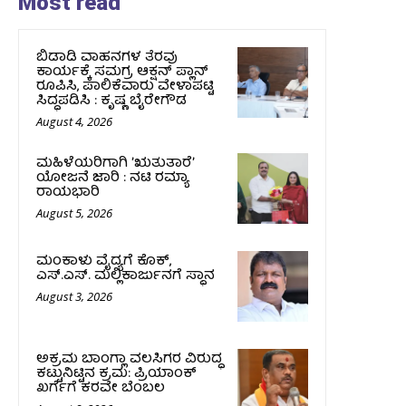
Most read
ಬಿಡಾಡಿ ವಾಹನಗಳ ತೆರವು
ಕಾರ್ಯಕ್ಕೆ ಸಮಗ್ರ ಆಕ್ಷನ್ ಪ್ಲಾನ್
ರೂಪಿಸಿ, ಪಾಲಿಕೆವಾರು ವೇಳಾಪಟ್ಟಿ
ಸಿದ್ಧಪಡಿಸಿ : ಕೃಷ್ಣ ಬೈರೇಗೌಡ
August 4, 2026
ಮಹಿಳೆಯರಿಗಾಗಿ ʼಋತುತಾರೆʼ
ಯೋಜನೆ ಜಾರಿ : ನಟಿ ರಮ್ಯಾ
ರಾಯಭಾರಿ
August 5, 2026
ಮಂಕಾಳು ವೈದ್ಯಗೆ ಕೊಕ್‌,
ಎಸ್‌.ಎಸ್‌. ಮಲ್ಲಿಕಾರ್ಜುನಗೆ ಸ್ಥಾನ
August 3, 2026
ಅಕ್ರಮ ಬಾಂಗ್ಲಾ ವಲಸಿಗರ ವಿರುದ್ಧ
ಕಟ್ಟುನಿಟ್ಟಿನ ಕ್ರಮ: ಪ್ರಿಯಾಂಕ್
ಖರ್ಗೆಗೆ ಕರವೇ ಬೆಂಬಲ