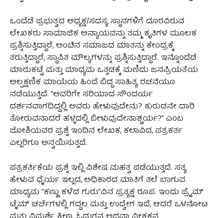
ಒಂದೆಡೆ ಪ್ರಭುತ್ವದ ಅಧ್ಯಕ್ಷ/ಸದಸ್ಯ ಸ್ಥಾನಗಳಿಗೆ ದೂರವಿರುವ
ಲೇಖಕರು ಸಾಮಾಜಿಕ ಅನ್ಯಾಯವನ್ನು ತಮ್ಮ ಕೃತಿಗಳ ಮೂಲಕ
ಪ್ರಶ್ನಿಸುತ್ತಿದ್ದಾರೆ, ಅಂಚಿನ ಸಮಾಜದ ಮಾತನ್ನು ಕೇಂದ್ರಕ್ಕೆ
ತರುತ್ತಿದ್ದಾರೆ, ಸ್ಥಾಪಿತ ಮೌಲ್ಯಗಳನ್ನು ಪ್ರಶ್ನಿಸುತ್ತಿದ್ದಾರೆ. ಇನ್ನೊಂದೆಡೆ
ಮಾರುಕಟ್ಟೆ ಮತ್ತು ಮಾಧ್ಯಮ ಒತ್ತಡಕ್ಕೆ ಮಣಿದು ಜನಪ್ರಿಯತೆಯ
ಅಲ್ಪಕ್ಷಣಿಕ ಮಾಯೆಯ ಹಿಂದೆ ಬಿದ್ದ ಸಾಹಿತ್ಯ ರಚನೆಯೂ
ನಡೆಯುತ್ತಿದೆ. “ಅವರಿಗೇ ಸರಿಯಾದ ಸೌಂದರ್ಯ
ದರ್ಶನವಾಗದಿದ್ದಲ್ಲಿ ಅವರು ಹೇಳುವುದೇನು? ಕುರುಡನೇ ದಾರಿ
ತೋರುವನಾದರೆ ಹಳ್ಳದಲ್ಲಿ ಬೀಳುವುದೇನಾಶ್ಚರ್ಯ?” ಎಂಬ
ಜೋಶಿಯವರ ಪ್ರಶ್ನೆ ಇಂದಿನ ಲೇಖಕ, ಕಲಾವಿದ, ಪತ್ರಕರ್ತ
ಎಲ್ಲರಿಗೂ ಅನ್ವಯಿಸುತ್ತದೆ.
ಪತ್ರಕರ್ತಿಕೆಯ ಪ್ರಶ್ನೆ ಇಲ್ಲಿ ವಿಶೇಷ ಮಹತ್ವ ಪಡೆಯುತ್ತದೆ. ಸತ್ಯ
ಹೇಳುವ ಧೈರ್ಯ ಇಲ್ಲದ, ಅಧಿಕಾರದ ಮಾತಿಗೆ ತಲೆ ಬಾಗುವ
ಮಾಧ್ಯಮ “ಕಣ್ಣು ಕಳೆದ ಗುರು”ವಿನ ಪ್ರತ್ಯಕ್ಷ ರೂಪ. ಇಂದು ಪ್ರೈಮ್
ಟೈಮ್ ಚರ್ಚೆಗಳಲ್ಲಿ ಗದ್ದಲ ಮತ್ತು ಉದ್ವೇಗ ಇದೆ, ಆದರೆ ಒಳನೋಟ
ಮತ್ತು ವಿಮರ್ಶೆ ಕ್ಷೀಣ. ಓದುಗನ ಅಥವಾ ವೀಕ್ಷಕನ