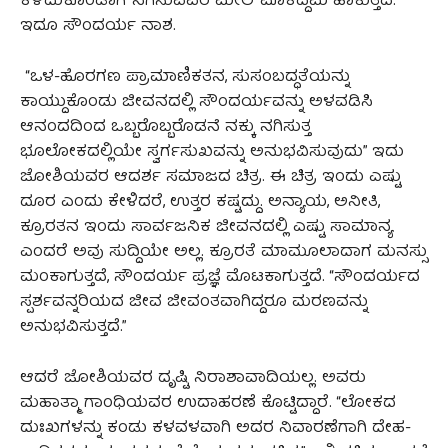
ಕಳೆದುಕೊಂಡಾಗ ನಗಿಸುವವರ ಮೇಲೆ ಮೊಕದ್ದಮೆ ಹಾಕುತ್ತದೆ.
ಇದೂ ಸೌಂದರ್ಯ ನಾಶ.
“ಒಳ-ಹೊರಗಣ ಪ್ರಾಮಾಣಿಕತನ, ಸುಸಂಬದ್ಧತೆಯನ್ನು
ಕಾಯ್ದುಕೊಂಡು ಜೀವನದಲ್ಲಿ ಸೌಂದರ್ಯವನ್ನು ಅಳವಡಿಸಿ
ಆನಂದದಿಂದ ಒಬ್ಬರೊಬ್ಬರೊಡನೆ ನಕ್ಕು ನಗಿಸುತ್ತ
ಭೂಲೋಕದಲ್ಲಿಯೇ ಸ್ವರ್ಗಸುಖವನ್ನು ಅನುಭವಿಸುವುದು” ಇದು
ಜೋಶಿಯವರ ಆದರ್ಶ ಸಮಾಜದ ಚಿತ್ರ. ಈ ಚಿತ್ರ ಇಂದು ಎಷ್ಟು
ದೂರ ಎಂದು ಕೇಳಿದರೆ, ಉತ್ತರ ಕಷ್ಟದ್ದು. ಅನ್ಯಾಯ, ಅನೀತಿ,
ಕ್ರೂರತನ ಇಂದು ಸಾರ್ವಜನಿಕ ಜೀವನದಲ್ಲಿ ಎಷ್ಟು ಸಾಮಾನ್ಯ
ಎಂದರೆ ಅವು ಸುದ್ದಿಯೇ ಅಲ್ಲ. ಕ್ರೂರತೆ ಮಾಮೂಲಾದಾಗ ಮನಸ್ಸು
ಮಂಕಾಗುತ್ತದೆ, ಸೌಂದರ್ಯ ಪ್ರಜ್ಞೆ ಮೊಟಕಾಗುತ್ತದೆ. “ಸೌಂದರ್ಯದ
ಸ್ಪರ್ಶವನ್ನರಿಯದ ಜೀವ ಜೀವಂತವಾಗಿದ್ದರೂ ಮರಣವನ್ನು
ಅನುಭವಿಸುತ್ತದೆ.”
ಆದರೆ ಜೋಶಿಯವರ ದೃಷ್ಟಿ ನಿರಾಶಾವಾದಿಯಲ್ಲ. ಅವರು
ಮಹಾತ್ಮಾ ಗಾಂಧಿಯವರ ಉದಾಹರಣೆ ಕೊಟ್ಟಿದ್ದಾರೆ. “ಲೋಕದ
ದುಃಖಗಳನ್ನು ಕಂಡು ಕಳವಳವಾಗಿ ಅದರ ನಿವಾರಣೆಗಾಗಿ ದೇಹ-