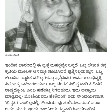
ಶಂಬಾ ಜೋಶಿ
ಇಂದಿನ ಭಾರತದಲ್ಲಿ ಈ ಪ್ರಶ್ನೆ ಮಹತ್ವದ್ದೆನಿಸುತ್ತದೆ. ಒಬ್ಬ ಲೇಖಕ ತನ್ನ
ಕೃತಿಯ ಮೂಲಕ ಅಸಮ್ಮತಿ ಸೂಚಿಸಿದರೆ ಪ್ರಶ್ನಿಸಲ್ಪಡುತ್ತಾನೆ. ಒಬ್ಬ
ಕಲಾವಿದ ಸ್ಥಾಪಿತ ಮೌಲ್ಯಗಳನ್ನು ಪ್ರಶ್ನಿಸಿದರೆ ಅವನ ಕಲಾಭಿವ್ಯಕ್ತಿ
ನಿಷೇಧಕ್ಕೆ ಒಳಗಾಗಬಹುದು. ಒಬ್ಬ ಚಿಂತಕ ವಿಭಿನ್ನ ದಾರಿ ಹಿಡಿದರೆ
ರಾಷ್ಟ್ರದ್ರೋಹಿ ಎಂಬ ಹಣೆಪಟ್ಟಿ ಸಿಗಬಹುದು. ಇದು ಅನ್ಯಾಯ
ಮಾತ್ರವಲ್ಲ- ಜೋಶಿಯವರು ಹೇಳಿದಂತೆ, ಇದು ಸೌಂದರ್ಯನಾಶ.
“ಭಿನ್ನತೆಗೆ ಇಂಬಿಲ್ಲದಲ್ಲಿ ಸೌಂದರ್ಯವು ಸುಳಿಯಲಾರದು” ಎಂಬ
ಅವರ ಮಾತು ಇಂದು ರಾಜಕೀಯ ತತ್ತ್ವವಾಗಿ ಓದಬೇಕಾಗಿದೆ.