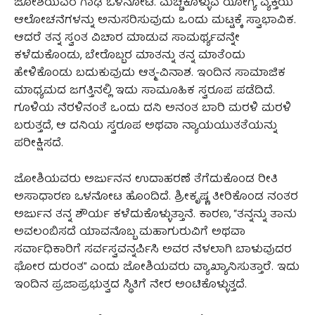
ಜೋಶಿಯವರ ಗಾಢ ಒಳನೋಟ. ಮೆಚ್ಚಿಕೊಳ್ಳುವ ಯೋಗ್ಯ ವ್ಯಕ್ತಿಯ
ಆಲೋಚನೆಗಳನ್ನು ಅನುಸರಿಸುವುದು ಒಂದು ಮಟ್ಟಕ್ಕೆ ಸ್ವಾಭಾವಿಕ.
ಆದರೆ ತನ್ನ ಸ್ವಂತ ವಿಚಾರ ಮಾಡುವ ಸಾಮರ್ಥ್ಯವನ್ನೇ
ಕಳೆದುಕೊಂಡು, ಬೇರೊಬ್ಬರ ಮಾತನ್ನು ತನ್ನ ಮಾತೆಂದು
ಹೇಳಿಕೊಂಡು ಬದುಕುವುದು ಆತ್ಮ-ವಿನಾಶ. ಇಂದಿನ ಸಾಮಾಜಿಕ
ಮಾಧ್ಯಮದ ಜಗತ್ತಿನಲ್ಲಿ ಇದು ಸಾಮೂಹಿಕ ಸ್ವರೂಪ ಪಡೆದಿದೆ.
ಗೂಳಿಯ ನೆರಳಿನಂತೆ ಒಂದು ದನಿ ಅನಂತ ಬಾರಿ ಮರಳಿ ಮರಳಿ
ಬರುತ್ತದೆ, ಆ ದನಿಯ ಸ್ವರೂಪ ಅಥವಾ ನ್ಯಾಯಯುತತೆಯನ್ನು
ಪರೀಕ್ಷಿಸದೆ.
ಜೋಶಿಯವರು ಅರ್ಜುನನ ಉದಾಹರಣೆ ತೆಗೆದುಕೊಂಡ ರೀತಿ
ಅಸಾಧಾರಣ ಒಳನೋಟ ಹೊಂದಿದೆ. ಶ್ರೀಕೃಷ್ಣ ತೀರಿಕೊಂಡ ನಂತರ
ಅರ್ಜುನ ತನ್ನ ಶೌರ್ಯ ಕಳೆದುಕೊಳ್ಳುತ್ತಾನೆ. ಕಾರಣ, “ತನ್ನನ್ನು ತಾನು
ಅವಲಂಬಿಸದೆ ಯಾವನೊಬ್ಬ ಮಹಾಗುರುವಿಗೆ ಅಥವಾ
ಸರ್ವಾಧಿಕಾರಿಗೆ ಸರ್ವಸ್ವವನ್ನರ್ಪಿಸಿ ಅವರ ನೆಳಲಾಗಿ ಬಾಳುವುದರ
ಘೋರ ದುರಂತ” ಎಂದು ಜೋಶಿಯವರು ವ್ಯಾಖ್ಯಾನಿಸುತ್ತಾರೆ. ಇದು
ಇಂದಿನ ಪ್ರಜಾಪ್ರಭುತ್ವದ ಸ್ಥಿತಿಗೆ ನೇರ ಅಂಟಿಕೊಳ್ಳುತ್ತದೆ.