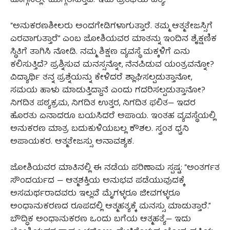
ಮೊಗ್ಗಿನಲ್ಲೇ ಮುಗ್ಗರಿಸುತ್ತದೆ. ಇದು ಪ್ರತಿಭೆಯ ಹತ್ಯೆ.
“ಅನುಕರಣಶೀಲರು ಅಂದಗೇಡಿಗಳಾಗುತ್ತಾರೆ. ತಮ್ಮ ಆತ್ಮತೇಜಸ್ಸಿಗೆ
ಎರವಾಗುತ್ತಾರೆ” ಎಂಬ ಜೋಶಿಯವರ ಮಾತನ್ನು ಇಂದಿನ ಶೈಕ್ಷಣಿಕ
ಸ್ಥಿತಿಗೆ ತಾಗಿಸಿ ನೋಡಿ. ನಮ್ಮ ಶಿಕ್ಷಣ ವ್ಯವಸ್ಥೆ ಮಕ್ಕಳಿಗೆ ಏನು
ಕಲಿಸುತ್ತಿದೆ? ಪ್ರಶ್ನಿಸುವ ಮನಸ್ಸನ್ನೋ, ನೆನಪಿಡುವ ಯಂತ್ರವನ್ನೋ?
ವಿದ್ಯಾರ್ಥಿ ತನ್ನ ಪ್ರಶ್ನೆಯನ್ನು ಕೇಳಿದರೆ ಶ್ಲಾಘಿಸಲ್ಪಡುತ್ತಾನೋ,
ಸಮಯ ಹಾಳು ಮಾಡುತ್ತಿದ್ದಾನೆ ಎಂದು ಗದರಿಸಲ್ಪಡುತ್ತಾನೋ?
ನಿಗದಿತ ಪಠ್ಯಕ್ರಮ, ನಿಗದಿತ ಉತ್ತರ, ನಿಗದಿತ ಫಲಿತ— ಇದರ
ಹೊರತು ಏನಾದರೂ ಬಯಸಿದರೆ ಅಪಾಯ. ಇಂತಹ ವ್ಯವಸ್ಥೆಯಲ್ಲಿ
ಅನುಕರಣ ಮಾತ್ರ ಬದುಕುಳಿಯಬಲ್ಲ ಕೌಶಲ. ಸ್ವಂತ ಧ್ವನಿ
ಅಪಾಯಕರ. ಆತ್ಮತೇಜಸ್ಸು ಅನಾವಶ್ಯಕ.
ಜೋಶಿಯವರ ಮಾತಿನಲ್ಲಿ ಈ ನಡೆಯ ಪರಿಣಾಮ ಸ್ಪಷ್ಟ: “ಅಂತರ್ಗತ
ಸೌಂದರ್ಯದ — ಆತ್ಮಶಕ್ತಿಯ ಅನುಭವ ಪಡೆಯುವುದಕ್ಕೆ
ಅಸಮರ್ಥರಾದವರು ಇಲ್ಲವೆ ಮೈಗಳ್ಳರೂ ಜೀವಗಳ್ಳರೂ
ಅಂಧಾನುಕರಣದ ರೂಪದಲ್ಲಿ ಆತ್ಮಹತ್ಯಕ್ಕೆ ಮನಸ್ಸು ಮಾಡುತ್ತಾರೆ.”
ಬೌದ್ಧಿಕ ಅಂಧಾನುಕರಣ ಒಂದು ಬಗೆಯ ಆತ್ಮಹತ್ಯೆ— ಇದು