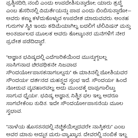
ಪ್ರಶ್ನಿಸದಿರಿ, ನಂಬಿ ಎಂದು ಉಪದೇಶಿಸುತ್ತಾರೋ; ಯಾರು ಶ್ರದ್ಧೆ
ಎಂಬ ಹೆಸರಿನಲ್ಲಿ ವಿಮರ್ಶೆಯನ್ನು ಪಾಪ ಎಂದು ಬಿಂಬಿಸುತ್ತಾರೋ—
ಅವರು ಕಣ್ಣು ಕಳೆದುಕೊಳ್ಳುವ ಉಪದೇಶ ಮಾಡುವವರು. ಅಂತಹ
ಗುರುಗಳ ಸ್ಥಿತಿ ಇಂದು ಕಡಿಮೆಯಾಗಿಲ್ಲ, ಬದಲಿಗೆ ಟೆಲಿವಿಷನ್ ಮತ್ತು
ಅಂತರ್ಜಾಲದ ಮೂಲಕ ಅವರು ಕೋಟ್ಯಂತರ ಮನೆಗಳಿಗೆ ನೇರ
ಪ್ರವೇಶ ಪಡೆದಿದ್ದಾರೆ.
“ಅಜ್ಞಾತ ಭವಿಷ್ಯದಲ್ಲಿ ಎದೆಗಾರಿಕೆಯಿಂದ ಮುನ್ನುಗ್ಗಬಲ್ಲ
ಸಾಸಿಗನಾದ ಚಿರಪಥಿಕನೇ ನಿಜವಾದ
ಸೌಂದರ್ಯೋಪಾಸಕನಾಗಬಲ್ಲನು” ಈ ಮಾತಿನಲ್ಲಿ ಜೋಶಿಯವರ
ಸೌಂದರ್ಯ ದರ್ಶನದ ಮಹತ್ತ್ವದ ಸ್ತಂಭ ಇದೆ. ಸೌಂದರ್ಯ ಹಿಂದೆ
ನೋಡುವ ವ್ಯವಹಾರವಲ್ಲ; ಅದು ಮುಂದಕ್ಕೆ ದಾಪುಗಾಲಿಟ್ಟು
ಸಾಗುವ ಧೈರ್ಯ. ಭವಿಷ್ಯ ಅಜ್ಞಾತ, ನಿಶ್ಚಿತ ಫಲ ಇಲ್ಲ, ಆದರೂ
ಸಾಗಬೇಕೆಂಬ ತುಡಿತ. ಇದೇ ಸೌಂದರ್ಯೋಪಾಸನೆಯ ಮೂಲ
ಸ್ವಭಾವ.
“ನಾಳೆಯ ಹೊಸತನದಲ್ಲಿ ನೆಚ್ಚಿಕೆಯಿಲ್ಲದವರೇ ನಾಸ್ತಿಕರು” ಎಂಬ
ಅವರ ಮಾತು ಅದ್ಭುತ ಮರು-ವ್ಯಾಖ್ಯಾನ. ದೇವರಲ್ಲಿ ನಂಬಿಕೆ ಇಲ್ಲ