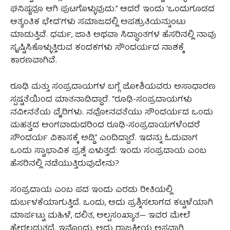
ಘನಿಷ್ಠವೂ ಆಗಿ ಪುಟಗೊಳ್ಳುವುದು.” ಆದರೆ ಇಂದು ‘ಒಂದುಗೂಡದ
ಆತ್ಯಂತಿಕ ಭೇದ’ಗಳು ಸಮಾಜದಲ್ಲಿ ಅಪಶ್ರುತಿಯನ್ನುಂಟು
ಮಾಡುತ್ತಿವೆ. ಧರ್ಮ, ಜಾತಿ ಅಥವಾ ಸಿದ್ಧಾಂತಗಳ ಹೆಸರಿನಲ್ಲಿ ನಾವು
ಸೃಷ್ಟಿಸಿಕೊಳ್ಳುತ್ತಿರುವ ಕಂದಕಗಳು ಸೌಂದರ್ಯದ ನಾಶಕ್ಕೆ
ಕಾರಣವಾಗಿವೆ.
ರೂಢಿ ಮತ್ತು ಸಂಪ್ರದಾಯಗಳ ಬಗ್ಗೆ ಜೋಶಿಯವರು ಅಸಾಧಾರಣ
ಸ್ಪಷ್ಟತೆಯಿಂದ ಮಾತನಾಡಿದ್ದಾರೆ. “ರೂಢಿ-ಸಂಪ್ರದಾಯಗಳು
ನವೀನತೆಯ ವೈರಿಗಳು. ನವೋನವತೆಯು ಸೌಂದರ್ಯದ ಒಂದು
ಮಹತ್ವದ ಅಂಗವಾದುದರಿಂದ ರೂಢಿ-ಸಂಪ್ರದಾಯಗಳೆಂದರೆ
ಸೌಂದರ್ಯ ವಿಕಾಸಕ್ಕೆ ಅಡ್ಡಿ” ಎಂದಿದ್ದಾರೆ. ಇದನ್ನು ಓದುವಾಗ
ಒಂದು ಸ್ವಾಭಾವಿಕ ಪ್ರಶ್ನೆ ಏಳುತ್ತದೆ: ಇಂದು ಸಂಪ್ರದಾಯ ಎಂಬ
ಹೆಸರಿನಲ್ಲಿ ನಡೆಯುತ್ತಿರುವುದೇನು?
ಸಂಪ್ರದಾಯ ಎಂಬ ಪದ ಇಂದು ಎರಡು ರೀತಿಯಲ್ಲಿ
ದುರ್ಬಳಕೆಯಾಗುತ್ತಿದೆ. ಒಂದು, ಅದು ಪ್ರಶ್ನಿಸಲಾಗದ ಕಟ್ಟಳೆಯಾಗಿ
ಮಾರ್ಪಟ್ಟು ಮಹಿಳೆ, ದಲಿತ, ಅಲ್ಪಸಂಖ್ಯಾತ— ಇವರ ಮೇಲೆ
ಹೇರಲ್ಪಡುತ್ತದೆ. ಇನ್ನೊಂದು, ಅದು ರಾಜಕೀಯ ಅಸ್ತ್ರವಾಗಿ