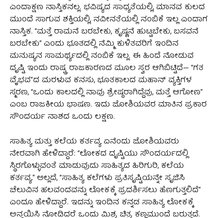
ಎಂದಾಕ್ಷಣ ನಾಸ್ತಿಕನಲ್ಲ. ಭವಿಷ್ಯದ ಸಾಧ್ಯತೆಯಲ್ಲಿ, ಮಾನವ ಕುಲದ
ಮುಂದೆ ಸಾಗುವ ಶಕ್ತಿಯಲ್ಲಿ, ನವೀನತೆಯಲ್ಲಿ ನಂಬಿಕೆ ಇಲ್ಲ ಎಂದಾಗ
ನಾಸ್ತಿಕ. “ಮತ್ತೆ ರಾಮನೆ ಬರಬೇಕು, ಕೃಷ್ಣನೆ ಹುಟ್ಟಬೇಕು, ಬಸವನೆ
ಬರಬೇಕು” ಎಂದು ಭೂತದಲ್ಲಿ ನೆಮ್ಮಿ ಕುಳಿತವರಿಗೆ ಇಂದಿನ
ಮನುಷ್ಯನ ಸಾಮರ್ಥ್ಯದಲ್ಲಿ ನಂಬಿಕೆ ಇಲ್ಲ. ಈ ಹಿಂದೆ ನೋಡುವ
ದೃಷ್ಟಿ ಇಂದು ರಾಷ್ಟ್ರ ರಾಜಕಾರಣದ ಮೂಲ ಸ್ವರ ಆಗಿಬಿಟ್ಟಿದೆ— “ಗತ
ವೈಭವ”ದ ಮರಳುವ ಕನಸು, ಭೂತಕಾಲದ ಮಹಾನ್ ವ್ಯಕ್ತಿಗಳ
ಸ್ಮರಣ, “ಒಂದು ಕಾಲದಲ್ಲಿ ನಾವು ಶ್ರೇಷ್ಠರಾಗಿದ್ದೆವು, ಮತ್ತೆ ಆಗೋಣ”
ಎಂಬ ರಾಜಕೀಯ ಭಾಷಣ. ಇದು ಜೋಶಿಯವರ ಮಾತಿನ ಪ್ರಕಾರ
ಸೌಂದರ್ಯ ನಾಶದ ಒಂದು ಲಕ್ಷಣ.
ಸಾಹಿತ್ಯ ಮತ್ತು ಕಲೆಯ ಕರ್ತವ್ಯ ಏನೆಂದು ಜೋಶಿಯವರು
ನೇರವಾಗಿ ಹೇಳಿದ್ದಾರೆ: “ಲೋಕದ ದೃಷ್ಟಿಯು ಸೌಂದರ್ಯದಲ್ಲಿ
ಸ್ಥಿರಗೊಳ್ಳುವಂತೆ ಮಾಡುವುದು ಸಾಹಿತ್ಯದ ಹಿರಿಗುರಿ, ಕಲೆಯ
ಕರ್ತವ್ಯ.” ಅಲ್ಲದೆ, “ಸಾಹಿತ್ಯ ಕಲೆಗಳು ಪ್ರತಿಸೃಷ್ಟಿಯನ್ನೇ ಸೃಜಿಸಿ
ಚೆಲುವಿನ ಹಲವಂದವನ್ನು ಲೋಕಕ್ಕೆ ಪ್ರದರ್ಶಿಸಲು ಹೆಣಗುತ್ತಲಿದೆ”
ಎಂದೂ ಹೇಳಿದ್ದಾರೆ. ಇದನ್ನು ಇಂದಿನ ಕನ್ನಡ ಸಾಹಿತ್ಯ ಲೋಕಕ್ಕೆ
ಅನ್ವಯಿಸಿ ನೋಡಿದರೆ ಒಂದು ಮಿಶ್ರ ಚಿತ್ರ ಕಣ್ಣಮುಂದೆ ಬರುತ್ತದೆ.