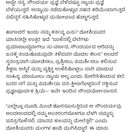
ಅಷ್ಟೇ ಸತ್ಯ. ಸೌಂದರ್ಯ ಪ್ರಜ್ಞೆ ಬೆಳೆದಷ್ಟೂ ನ್ಯಾಯ ಪ್ರಜ್ಞೆ
ಬೆಳೆಯುತ್ತದೆ. ಅನ್ಯಾಯ ತಡೆದುಕೊಳ್ಳುವ ಸಹನೆ ಕಡಿಮೆಯಾಗುತ್ತದೆ.
ವಿಭಿನ್ನತೆ ಸಹಿಸಿಕೊಳ್ಳುವ ಮನೋಭಾವ ಹೆಚ್ಚಾಗುತ್ತದೆ.
ಹಾಗಾದರೆ ಇಂದು ನಮ್ಮ ಕರ್ತವ್ಯ ಏನು? ಜೋಶಿಯವರ
ಮಾತಿನಲ್ಲೇ ಉತ್ತರ ಇದೆ: “ಬಾಳಿನಲ್ಲಿ ಬೆಲೆಗಳು
ಪ್ರಮಾಣಬದ್ಧವಾಗಲು ಸು-ವರ್ಣದ, ಸೌಂದರ್ಯದ ಅರಿವನ್ನು
ಜನಕ್ಕೆ ತಂದುಕೊಡುವುದೇ ತಿಳಿದವರ ಮೊದಲ ಕೆಲಸ.” ಅಂದರೆ
ಸ್ವತಂತ್ರವಾಗಿ ಯೋಚಿಸಲು, ಪ್ರಶ್ನಿಸಲು, ವಿಮರ್ಶಿಸಲು ಕಲಿಸುವ
ಶಿಕ್ಷಣ; ಅಸ್ಮಿತೆ ಮತ್ತು ವ್ಯಕ್ತಿತ್ವ ಉಳಿಸಿಕೊಳ್ಳಲು ದಾರಿ ಮಾಡುವ
ಸಾಹಿತ್ಯ; ಮಾಮೂಲು ನ್ಯಾಯ ಅಲ್ಲ ಎಂದು ತೋರಿಸಿಕೊಡುವ ಕಲೆ;
ಜನರ ನಗೆ ಮತ್ತು ವಿಮರ್ಶೆಯ ದನಿ ಕ್ಷೀಣಗೊಳ್ಳದಂತೆ ರಕ್ಷಿಸುವ
ಪ್ರಜ್ಞಾಪೂರ್ವಕ ಕ್ರಿಯೆ— ಇವೇ ಇಂದಿನ ಸೌಂದರ್ಯೋಪಾಸನೆ.
“ಎಲ್ಲೆಲ್ಲೂ ಮೂಡಿ, ಮಿಂಚಿ ಹೊರಸೂಸುತ್ತಿರುವ ಆ ಸೌಂದರ್ಯವು
ಅಂದಅಂದದಲ್ಲಿ ನಮ್ಮ ಅಂತರಂಗದೊಳಗೂ ಬೆಳಗಿ ನಮ್ಮನ್ನು
ಪವಿತ್ರಗೊಳಿಸಲಿ. ಮಾನವ ಕುಲವನ್ನು ಮೇಲೆತ್ತಲಿ” ಎಂದು
ಜೋಶಿಯವರು ಮಂಗಳ ಹಾಡಿ ಮುಗಿಸಿದ್ದಾರೆ. ಈ ಮಾತು