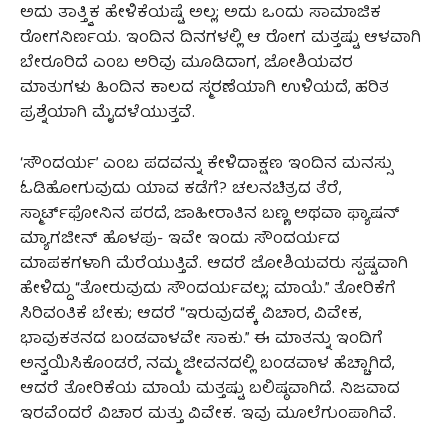
ಅದು ತಾತ್ತ್ವಿಕ ಹೇಳಿಕೆಯಷ್ಟೆ ಅಲ್ಲ; ಅದು ಒಂದು ಸಾಮಾಜಿಕ
ರೋಗನಿರ್ಣಯ. ಇಂದಿನ ದಿನಗಳಲ್ಲಿ ಆ ರೋಗ ಮತ್ತಷ್ಟು ಆಳವಾಗಿ
ಬೇರೂರಿದೆ ಎಂಬ ಅರಿವು ಮೂಡಿದಾಗ, ಜೋಶಿಯವರ
ಮಾತುಗಳು ಹಿಂದಿನ ಕಾಲದ ಸ್ಮರಣೆಯಾಗಿ ಉಳಿಯದೆ, ಹರಿತ
ಪ್ರಶ್ನೆಯಾಗಿ ಮೈದಳೆಯುತ್ತವೆ.
‘ಸೌಂದರ್ಯ’ ಎಂಬ ಪದವನ್ನು ಕೇಳಿದಾಕ್ಷಣ ಇಂದಿನ ಮನಸ್ಸು
ಓಡಿಹೋಗುವುದು ಯಾವ ಕಡೆಗೆ? ಚಲನಚಿತ್ರದ ತೆರೆ,
ಸ್ಮಾರ್ಟ್‌ಫೋನಿನ ಪರದೆ, ಜಾಹೀರಾತಿನ ಬಣ್ಣ ಅಥವಾ ಫ್ಯಾಷನ್
ಮ್ಯಾಗಜೀನ್ ಹೊಳಪು- ಇವೇ ಇಂದು ಸೌಂದರ್ಯದ
ಮಾಪಕಗಳಾಗಿ ಮೆರೆಯುತ್ತಿವೆ. ಆದರೆ ಜೋಶಿಯವರು ಸ್ಪಷ್ಟವಾಗಿ
ಹೇಳಿದ್ದು “ತೋರುವುದು ಸೌಂದರ್ಯವಲ್ಲ; ಮಾಯೆ.” ತೋರಿಕೆಗೆ
ಸಿರಿವಂತಿಕೆ ಬೇಕು; ಆದರೆ “ಇರುವುದಕ್ಕೆ ವಿಚಾರ, ವಿವೇಕ,
ಭಾವುಕತನದ ಬಂಡವಾಳವೇ ಸಾಕು.” ಈ ಮಾತನ್ನು ಇಂದಿಗೆ
ಅನ್ವಯಿಸಿಕೊಂಡರೆ, ನಮ್ಮ ಜೀವನದಲ್ಲಿ ಬಂಡವಾಳ ಹೆಚ್ಚಾಗಿದೆ,
ಆದರೆ ತೋರಿಕೆಯ ಮಾಯೆ ಮತ್ತಷ್ಟು ಬಲಿಷ್ಠವಾಗಿದೆ. ನಿಜವಾದ
ಇರವೆಂದರೆ ವಿಚಾರ ಮತ್ತು ವಿವೇಕ. ಇವು ಮೂಲೆಗುಂಪಾಗಿವೆ.