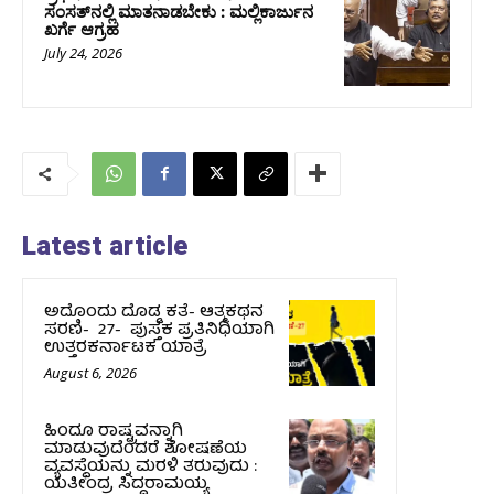
ಸಂಸತ್‌ನಲ್ಲಿ ಮಾತನಾಡಬೇಕು : ಮಲ್ಲಿಕಾರ್ಜುನ
ಖರ್ಗೆ ಆಗ್ರಹ
July 24, 2026
Latest article
ಅದೊಂದು ದೊಡ್ಡ ಕತೆ- ಆತ್ಮಕಥನ
ಸರಣಿ- 27- ಪುಸ್ತಕ ಪ್ರತಿನಿಧಿಯಾಗಿ
ಉತ್ತರಕರ್ನಾಟಕ ಯಾತ್ರೆ
August 6, 2026
ಹಿಂದೂ ರಾಷ್ಟ್ರವನ್ನಾಗಿ
ಮಾಡುವುದೆಂದರೆ ಶೋಷಣೆಯ
ವ್ಯವಸ್ಥೆಯನ್ನು ಮರಳಿ ತರುವುದು :
ಯತೀಂದ್ರ ಸಿದ್ದರಾಮಯ್ಯ