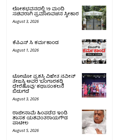
ಲೋಕಭವನದಲ್ಲಿ 19 ಮಂದಿ
ಸಚಿವರಾಗಿ ಪ್ರಮಾಣವಚನ ಸ್ವೀಕಾರ
August 3, 2026
ಕೆಪಿಎಸ್ ಸಿ ಕರ್ಮಕಾಂಡ
August 1, 2026
ಟೋಟೋ ಪ್ರಶಸ್ತಿ ವಿಜೇತ ನವೀನ್
ತೇಜಸ್ವಿ ಅವರ ‘ಬಂಗಾರಕಡ್ಡಿ
ಡೇರೆಹೂವು’ ಕಥಾಸಂಕಲನ
ಬಿಡುಗಡೆ
August 3, 2026
ರಾಜೀನಾಮೆ ಹಿಂಪಡೆದ ಇಂಡಿ
ಶಾಸಕ ಯಶವಂತರಾಯಗೌಡ
ಪಾಟೀಲ
August 5, 2026