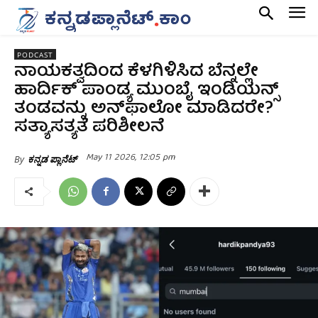
PODCAST
ನಾಯಕತ್ವದಿಂದ ಕೆಳಗಿಳಿಸಿದ ಬೆನ್ನಲ್ಲೇ
ಹಾರ್ದಿಕ್ ಪಾಂಡ್ಯ ಮುಂಬೈ ಇಂಡಿಯನ್ಸ್
ತಂಡವನ್ನು ಅನ್‌ಫಾಲೋ ಮಾಡಿದರೇ?
ಸತ್ಯಾಸತ್ಯತೆ ಪರಿಶೀಲನೆ
May 11 2026, 12:05 pm
By
ಕನ್ನಡ ಪ್ಲಾನೆಟ್