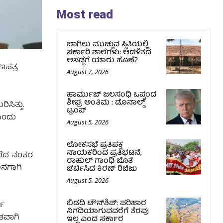
Most read
ಬಾಗಿಲು ಮುಚ್ಚುವ ಸ್ಥಿತಿಯಲ್ಲಿ
ಸರ್ಕಾರಿ ಶಾಲೆಗಳು: ಆಡಳಿತದ
ಅಸಡ್ಡೆಗೆ ಯಾರು ಹೊಣೆ?
ಣಪತ್ರ
August 7, 2026
ಹಾರ್ಮುಜ್‌ ಜಲಸಂಧಿ ಒಪ್ಪಂದ
ಶೀಘ್ರ ಅಂತಿಮ : ಡೊನಾಲ್ಡ್‌
ಸಿತ್ತು.
ಟ್ರಂಪ್‌
 ಎಂದು
August 5, 2026
ಲೋಕಸಭೆ ಪ್ರತಿಪಕ್ಷ
ನಾಯಕರಿಂದ ಪ್ರತಿಭಟನೆ,
 ಬರೆದ ನಂತರ
ರಾಹುಲ್‌ ಗಾಂಧಿ ಜೊತೆ
ನೆಗಾಗಿ
ಚರ್ಚಿಸಿದ ಕಿರಣ್‌ ರಿಜಿಜು
August 5, 2026
ಬಿಡದಿ ಟೌನ್‌ಶಿಪ್‌: ಪರಿಹಾರ
ಟ್
ನಿಗದಿಯಾಗುವವರೆಗೆ ತೆರವು
ೃತವಾಗಿ
ಇಲ್ಲ ಎಂದ ಸರ್ಕಾರ