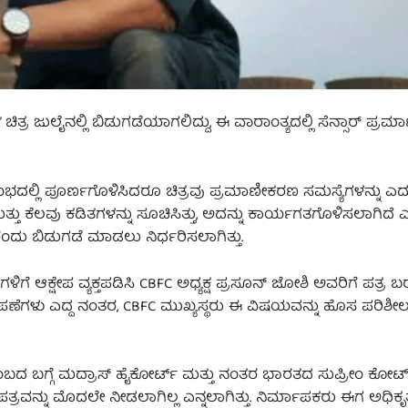
್ರ ಜುಲೈನಲ್ಲಿ ಬಿಡುಗಡೆಯಾಗಲಿದ್ದು, ಈ ವಾರಾಂತ್ಯದಲ್ಲಿ ಸೆನ್ಸಾರ್ ಪ್ರಮಾ
ಂಭದಲ್ಲಿ ಪೂರ್ಣಗೊಳಿಸಿದರೂ ಚಿತ್ರವು ಪ್ರಮಾಣೀಕರಣ ಸಮಸ್ಯೆಗಳನ್ನು ಎದುರಿ
ು ಮತ್ತು ಕೆಲವು ಕಡಿತಗಳನ್ನು ಸೂಚಿಸಿತ್ತು, ಅದನ್ನು ಕಾರ್ಯಗತಗೊಳಿಸಲಾಗಿದೆ
ರಂದು ಬಿಡುಗಡೆ ಮಾಡಲು ನಿರ್ಧರಿಸಲಾಗಿತ್ತು.
ಯಗಳಿಗೆ ಆಕ್ಷೇಪ ವ್ಯಕ್ತಪಡಿಸಿ CBFC ಅಧ್ಯಕ್ಷ ಪ್ರಸೂನ್ ಜೋಶಿ ಅವರಿಗೆ ಪತ್ರ
ಪಣೆಗಳು ಎದ್ದ ನಂತರ, CBFC ಮುಖ್ಯಸ್ಥರು ಈ ವಿಷಯವನ್ನು ಹೊಸ ಪರಿಶೀಲ
ಬದ ಬಗ್ಗೆ ಮದ್ರಾಸ್ ಹೈಕೋರ್ಟ್ ಮತ್ತು ನಂತರ ಭಾರತದ ಸುಪ್ರೀಂ ಕೋರ್
್ರವನ್ನು ಮೊದಲೇ ನೀಡಲಾಗಿಲ್ಲ ಎನ್ನಲಾಗಿತ್ತು. ನಿರ್ಮಾಪಕರು ಈಗ ಅಧಿಕ