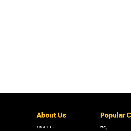
About Us
Popular 
ರಾಜ್ಯ
ABOUT US