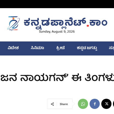
Sunday, August 9, 2026
ವಿದೇಶ
ಸಿನಿಮಾ
ಕ್ರೀಡೆ
ಕನ್ನಡ ಜಗತ್ತು
ಸತ
ʼಜನ ನಾಯಗನ್‌ʼ ಈ ತಿಂಗಳ
Share