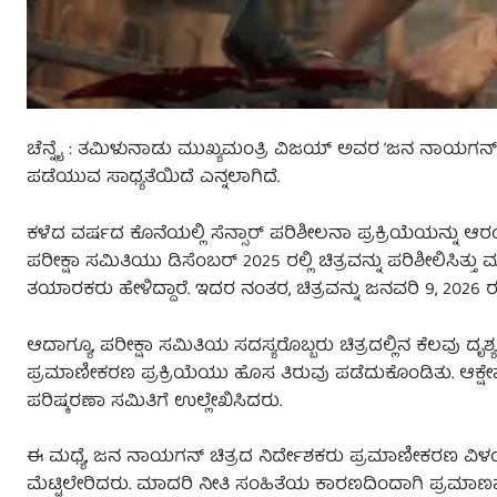
ಚೆನ್ನೈ : ತಮಿಳುನಾಡು ಮುಖ್ಯಮಂತ್ರಿ ವಿಜಯ್ ಅವರ ‘ಜನ ನಾಯಗನ್’ ಚಿತ
ಪಡೆಯುವ ಸಾಧ್ಯತೆಯಿದೆ ಎನ್ನಲಾಗಿದೆ.
ಕಳೆದ ವರ್ಷದ ಕೊನೆಯಲ್ಲಿ ಸೆನ್ಸಾರ್ ಪರಿಶೀಲನಾ ಪ್ರಕ್ರಿಯೆಯನ್ನು ಆರ
ಪರೀಕ್ಷಾ ಸಮಿತಿಯು ಡಿಸೆಂಬರ್ 2025 ರಲ್ಲಿ ಚಿತ್ರವನ್ನು ಪರಿಶೀಲಿಸಿತ್ತ
ತಯಾರಕರು ಹೇಳಿದ್ದಾರೆ. ಇದರ ನಂತರ, ಚಿತ್ರವನ್ನು ಜನವರಿ 9, 2026 
ಆದಾಗ್ಯೂ, ಪರೀಕ್ಷಾ ಸಮಿತಿಯ ಸದಸ್ಯರೊಬ್ಬರು ಚಿತ್ರದಲ್ಲಿನ ಕೆಲವು ದೃಶ್
ಪ್ರಮಾಣೀಕರಣ ಪ್ರಕ್ರಿಯೆಯು ಹೊಸ ತಿರುವು ಪಡೆದುಕೊಂಡಿತು. ಆಕ್ಷೇ
ಪರಿಷ್ಕರಣಾ ಸಮಿತಿಗೆ ಉಲ್ಲೇಖಿಸಿದರು.
ಈ ಮಧ್ಯೆ, ಜನ ನಾಯಗನ್ ಚಿತ್ರದ ನಿರ್ದೇಶಕರು ಪ್ರಮಾಣೀಕರಣ ವಿಳಂ
ಮೆಟ್ಟಿಲೇರಿದರು. ಮಾದರಿ ನೀತಿ ಸಂಹಿತೆಯ ಕಾರಣದಿಂದಾಗಿ ಪ್ರಮಾಣಪತ