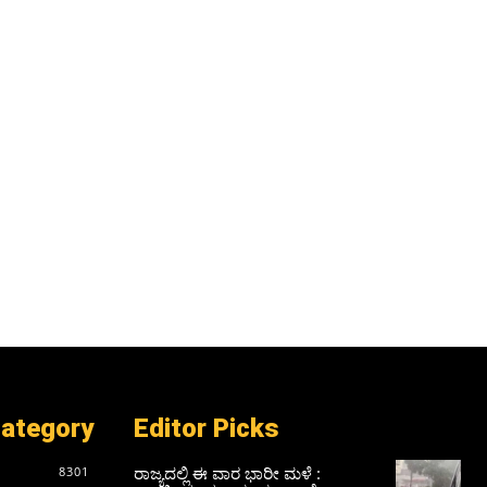
Category
Editor Picks
ರಾಜ್ಯದಲ್ಲಿ ಈ ವಾರ ಭಾರೀ ಮಳೆ :
8301