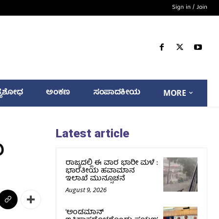
Sign in / Join
್ಯಶೋಧ
ಅಂಕಣ
ಸಂಪಾದಕೀಯ
MORE
Latest article
ು
ರಾಜ್ಯದಲ್ಲಿ ಈ ವಾರ ಭಾರೀ ಮಳೆ :
ಭಾರತೀಯ ಹವಾಮಾನ
ಇಲಾಖೆ ಮುನ್ಸೂಚನೆ
August 9, 2026
‘ಅಂಡಮಾನ್