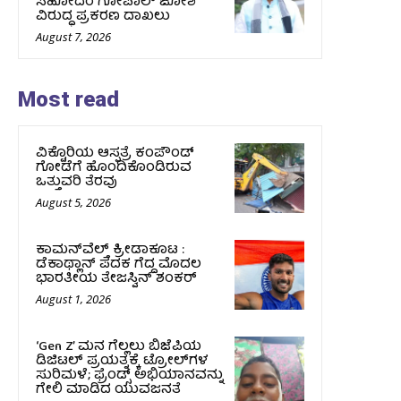
ಸಹೋದರ ಗೋಪಾಲ್ ಜೋಶಿ
ವಿರುದ್ಧ ಪ್ರಕರಣ ದಾಖಲು
August 7, 2026
Most read
ವಿಕ್ಟೊರಿಯ ಆಸ್ಪತ್ರೆ ಕಂಪೌಂಡ್
ಗೋಡೆಗೆ ಹೊಂದಿಕೊಂಡಿರುವ
ಒತ್ತುವರಿ ತೆರವು
August 5, 2026
ಕಾಮನ್‌ವೆಲ್ತ್ ಕ್ರೀಡಾಕೂಟ :
ಡೆಕಾಥ್ಲಾನ್ ಪದಕ ಗೆದ್ದ ಮೊದಲ
ಭಾರತೀಯ ತೇಜಸ್ವಿನ್ ಶಂಕರ್
August 1, 2026
‘Gen Z’ ಮನ ಗೆಲ್ಲಲು ಬಿಜೆಪಿಯ
ಡಿಜಿಟಲ್ ಪ್ರಯತ್ನಕ್ಕೆ ಟ್ರೋಲ್‌ಗಳ
ಸುರಿಮಳೆ; ಫ್ರೆಂಡ್ಸ್ ಅಭಿಯಾನವನ್ನು
ಗೇಲಿ ಮಾಡಿದ ಯುವಜನತೆ