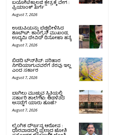
ಬಯೋಟೆಕ್ನಾಲಜಿ ಕ್ಷೇತ್ರಕ್ಕೆ ವೇಗ :
ಪ್ರಿಯಾಂಕ್‌ ಖರ್ಗೆ
August 7, 2026
ಉಡುಪಿಯನ್ನು ಬೆಚ್ಚಿಬೀಳಿಸಿದ
ಶೂಟೌಟ್‌: ಕಾಂಗ್ರೆಸ್‌ ಮುಖಂಡ,
ಉದ್ಯಮಿ ಡೇವಿಡ್ ಡಿಸೋಜಾ ಹತ್ಯೆ
August 7, 2026
ಬಿಡದಿ ಟೌನ್‌ಶಿಪ್‌: ಪರಿಹಾರ
ನಿಗದಿಯಾಗುವವರೆಗೆ ತೆರವು ಇಲ್ಲ
ಎಂದ ಸರ್ಕಾರ
August 7, 2026
ಬಾಗಿಲು ಮುಚ್ಚುವ ಸ್ಥಿತಿಯಲ್ಲಿ
ಸರ್ಕಾರಿ ಶಾಲೆಗಳು: ಆಡಳಿತದ
ಅಸಡ್ಡೆಗೆ ಯಾರು ಹೊಣೆ?
August 7, 2026
ಲೈಂಗಿಕ ದೌರ್ಜನ್ಯ ಆರೋಪ :
ಧಾರವಾಡದಲ್ಲಿ ಪ್ರಲ್ಹಾದ ಜೋಶಿ