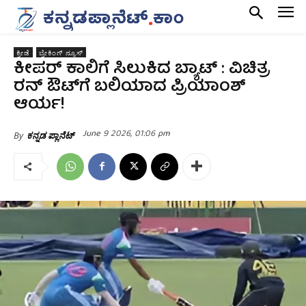
ಕ್ರೀಡೆ
ಬ್ರೇಕಿಂಗ್ ನ್ಯೂಸ್
ಕೀಪರ್ ಕಾಲಿಗೆ ಸಿಲುಕಿದ ಬ್ಯಾಟ್ : ವಿಚಿತ್ರ
ರನ್ ಔಟ್‌ಗೆ ಬಲಿಯಾದ ಪ್ರಿಯಾಂಶ್
ಆರ್ಯ!
June 9 2026, 01:06 pm
By
ಕನ್ನಡ ಪ್ಲಾನೆಟ್