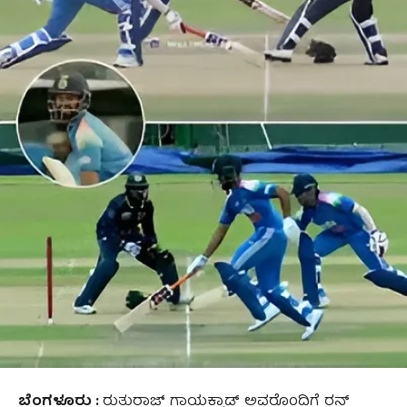
ಬೆಂಗಳೂರು :
ರುತುರಾಜ್ ಗಾಯಕ್ವಾಡ್ ಅವರೊಂದಿಗೆ ರನ್