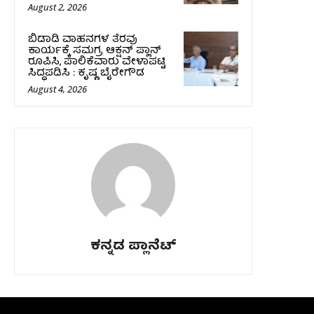
August 2, 2026
ಬಿಡಾಡಿ ವಾಹನಗಳ ತೆರವು
ಕಾರ್ಯಕ್ಕೆ ಸಮಗ್ರ ಆಕ್ಷನ್ ಪ್ಲಾನ್
ರೂಪಿಸಿ, ಪಾಲಿಕೆವಾರು ವೇಳಾಪಟ್ಟಿ
ಸಿದ್ಧಪಡಿಸಿ : ಕೃಷ್ಣ ಬೈರೇಗೌಡ
August 4, 2026
ಕನ್ನಡ ಪ್ಲಾನೆಟ್