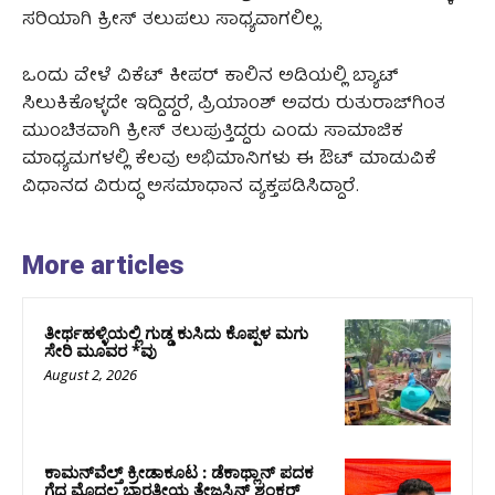
ಸರಿಯಾಗಿ ಕ್ರೀಸ್ ತಲುಪಲು ಸಾಧ್ಯವಾಗಲಿಲ್ಲ.
ಒಂದು ವೇಳೆ ವಿಕೆಟ್ ಕೀಪರ್ ಕಾಲಿನ ಅಡಿಯಲ್ಲಿ ಬ್ಯಾಟ್
ಸಿಲುಕಿಕೊಳ್ಳದೇ ಇದ್ದಿದ್ದರೆ, ಪ್ರಿಯಾಂಶ್ ಅವರು ರುತುರಾಜ್‌ಗಿಂತ
ಮುಂಚಿತವಾಗಿ ಕ್ರೀಸ್ ತಲುಪುತ್ತಿದ್ದರು ಎಂದು ಸಾಮಾಜಿಕ
ಮಾಧ್ಯಮಗಳಲ್ಲಿ ಕೆಲವು ಅಭಿಮಾನಿಗಳು ಈ ಔಟ್ ಮಾಡುವಿಕೆ
ವಿಧಾನದ ವಿರುದ್ಧ ಅಸಮಾಧಾನ ವ್ಯಕ್ತಪಡಿಸಿದ್ದಾರೆ.
More articles
ತೀರ್ಥಹಳ್ಳಿಯಲ್ಲಿ ಗುಡ್ಡ ಕುಸಿದು ಕೊಪ್ಪಳ ಮಗು
ಸೇರಿ ಮೂವರ *ವು
August 2, 2026
ಕಾಮನ್‌ವೆಲ್ತ್ ಕ್ರೀಡಾಕೂಟ : ಡೆಕಾಥ್ಲಾನ್ ಪದಕ
ಗೆದ್ದ ಮೊದಲ ಭಾರತೀಯ ತೇಜಸ್ವಿನ್ ಶಂಕರ್