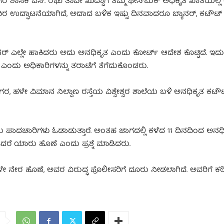
ಸಕ ಎಸ್‌. ರಘು ತಾವೇ ಖುದ್ದಾಗಿ ತಮ್ಮ ಫೇಸ್‌ಬುಕ್ ಅಧಿಕೃತ ಖಾತೆಯಲ್ಲಿ ಈ
ರ ಉದ್ಘಾಟನೆಯಾಗಿದೆ, ಅದಾದ ಬಳಿಕ ಇಷ್ಟು ದಿನವಾದರೂ ಬ್ಯಾನರ್, ಕಟೌಟ್ 
ಯಾನರ್ ಎಲ್ಲೇ ಹಾಕಿದರು ಅದು ಅನಧಿಕೃತ ಎಂದು ಕೋರ್ಟ್ ಆದೇಶ ಕೊಟ್ಟಿದೆ. ಇದು
 ಎಂದು ಅಧಿಕಾರಿಗಳನ್ನು ತರಾಟೆಗೆ ತೆಗೆದುಕೊಂಡರು.
ಇಂದಿರಾನಗರ, ಹಳೇ ವಿಮಾನ ನಿಲ್ದಾಣ ರಸ್ತೆಯ ವಿಶ್ವೇಶ್ವರ ಶಾಲೆಯ ಬಳಿ ಅನಧಿಕೃತ ಕಟೌ
ರಾರು ಪಾದಚಾರಿಗಳು ಓಡಾಡುತ್ತಾರೆ. ಅಂತಹ ಜಾಗದಲ್ಲಿ ಕಳೆದ 11 ದಿನದಿಂದ ಅನಧ
ಿದರೆ ಯಾರು ಹೊಣೆ ಎಂದು ಪ್ರಶ್ನೆ ಮಾಡಿದರು.
ಳೇ ನೇರ ಹೊಣೆ, ಅವರ ವಿರುದ್ಧ ಪೊಲೀಸರಿಗೆ ದೂರು ನೀಡಲಾಗಿದೆ. ಅವರಿಗೆ ಕ