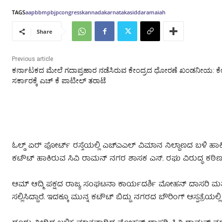
TAGS
aap
bbmp
bjp
congress
kannada
karnataka
siddaramaiah
Share
Previous article
ಕರ್ನಾಟಕದ ಮೇಲೆ ಗದಾಪ್ರಹಾರ ನಡೆಸಿರುವ ಕೇಂದ್ರದ ಧೋರಣೆ ಖಂಡನೀಯ: ಕೇ
ಸರ್ಕಾರಕ್ಕೆ ಎಚ್ ಕೆ ಪಾಟೀಲ್ ತರಾಟೆ
ಓಲ್ಡ್ ಏರ್‍ ಪೋರ್ಟ್ ರಸ್ತೆಯಲ್ಲಿ ಎಚ್ಎಎಲ್ ವಿಮಾನ ನಿಲ್ದಾಣದ ಬಳಿ ಹಾಕ
ಕಟೌಟ್ ಹಾಕಿರುವ ಸಿವಿ ರಾಮನ್ ನಗರ ಶಾಸಕ ಎಸ್‌. ರಘು ವಿರುದ್ಧ ಕಠಿಣ ಕ್
ಆಮ್ ಆದ್ಮಿ ಪಕ್ಷದ ರಾಜ್ಯ ಸಂಘಟನಾ ಕಾರ್ಯದರ್ಶಿ ಮೋಹನ್ ದಾಸರಿ ಮ
ಸಲ್ಲಿಸಿದ್ದಾರೆ. ಇದಕ್ಕೂ ಮುನ್ನ ಕಟೌಟ್ ಬಿದ್ದು ನಗರದ ಬೌರಿಂಗ್ ಆಸ್ಪತ್ರೆಯ