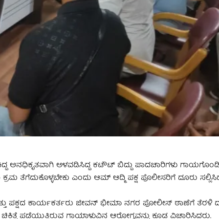
ಿದ್ದ ಅನಧಿಕೃತವಾಗಿ ಅಳವಡಿಸಿದ್ದ ಕಟೌಟ್ ಬಿದ್ದು ಪಾದಚಾರಿಗಳು ಗಾಯಗೊಂಡಿದ್ದ
ರಮ ತೆಗೆದುಕೊಳ್ಳಬೇಕು ಎಂದು ಆಮ್ ಆದ್ಮಿ ಪಕ್ಷ ಪೊಲೀಸರಿಗೆ ದೂರು ಸಲ್ಲಿಸಿದ
ತ್ತು ಪಕ್ಷದ ಕಾರ್ಯಕರ್ತರು ಜೀವನ್ ಭೀಮಾ ನಗರ ಪೋಲೀಸ್ ಠಾಣೆಗೆ ತೆರಳಿ 
ಲ್ಲಿ ಚಿಕಿತ್ಸೆ ಪಡೆಯುತ್ತಿರುವ ಗಾಯಾಳುವಿನ ಆರೋಗ್ಯವನ್ನು ಕೂಡ ವಿಚಾರಿಸಿದರು.