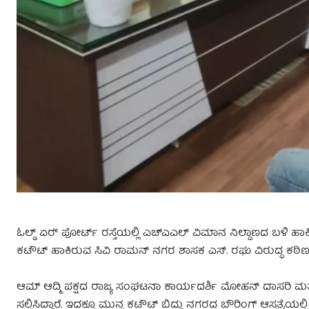
ಓಲ್ಡ್ ಏರ್‍ ಪೋರ್ಟ್ ರಸ್ತೆಯಲ್ಲಿ ಎಚ್ಎಎಲ್ ವಿಮಾನ ನಿಲ್ದಾಣದ ಬಳಿ ಹಾಕ
ಕಟೌಟ್ ಹಾಕಿರುವ ಸಿವಿ ರಾಮನ್ ನಗರ ಶಾಸಕ ಎಸ್‌. ರಘು ವಿರುದ್ಧ ಕಠಿಣ ಕ್
ಆಮ್ ಆದ್ಮಿ ಪಕ್ಷದ ರಾಜ್ಯ ಸಂಘಟನಾ ಕಾರ್ಯದರ್ಶಿ ಮೋಹನ್ ದಾಸರಿ ಮ
ಸಲ್ಲಿಸಿದ್ದಾರೆ. ಇದಕ್ಕೂ ಮುನ್ನ ಕಟೌಟ್ ಬಿದ್ದು ನಗರದ ಬೌರಿಂಗ್ ಆಸ್ಪತ್ರೆಯ