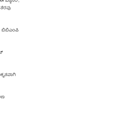
 ಬ್ಯಾನರ್,
ತೆರವು
 ಬಿಬಿಎಂಪಿ
ಟ್
ಿಕೃತವಾಗಿ
ಠಿಣ