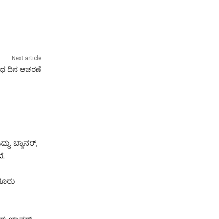
Next article
ತಿರೋಧ ದಿನ ಆಚರಣೆ
ು, ಬ್ಯಾನರ್,
ೆ.
ದೂರು