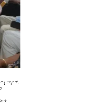
ು, ಬ್ಯಾನರ್,
ೆ.
ದೂರು