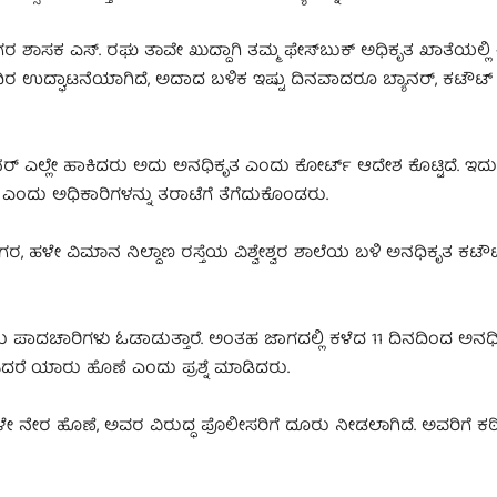
ಸಕ ಎಸ್‌. ರಘು ತಾವೇ ಖುದ್ದಾಗಿ ತಮ್ಮ ಫೇಸ್‌ಬುಕ್ ಅಧಿಕೃತ ಖಾತೆಯಲ್ಲಿ ಈ
ರ ಉದ್ಘಾಟನೆಯಾಗಿದೆ, ಅದಾದ ಬಳಿಕ ಇಷ್ಟು ದಿನವಾದರೂ ಬ್ಯಾನರ್, ಕಟೌಟ್ 
ಯಾನರ್ ಎಲ್ಲೇ ಹಾಕಿದರು ಅದು ಅನಧಿಕೃತ ಎಂದು ಕೋರ್ಟ್ ಆದೇಶ ಕೊಟ್ಟಿದೆ. ಇದು
 ಎಂದು ಅಧಿಕಾರಿಗಳನ್ನು ತರಾಟೆಗೆ ತೆಗೆದುಕೊಂಡರು.
ಇಂದಿರಾನಗರ, ಹಳೇ ವಿಮಾನ ನಿಲ್ದಾಣ ರಸ್ತೆಯ ವಿಶ್ವೇಶ್ವರ ಶಾಲೆಯ ಬಳಿ ಅನಧಿಕೃತ ಕಟೌ
ರಾರು ಪಾದಚಾರಿಗಳು ಓಡಾಡುತ್ತಾರೆ. ಅಂತಹ ಜಾಗದಲ್ಲಿ ಕಳೆದ 11 ದಿನದಿಂದ ಅನಧ
ಿದರೆ ಯಾರು ಹೊಣೆ ಎಂದು ಪ್ರಶ್ನೆ ಮಾಡಿದರು.
ಳೇ ನೇರ ಹೊಣೆ, ಅವರ ವಿರುದ್ಧ ಪೊಲೀಸರಿಗೆ ದೂರು ನೀಡಲಾಗಿದೆ. ಅವರಿಗೆ ಕ