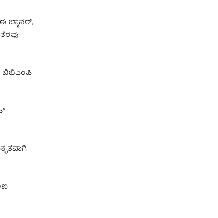
 ಬ್ಯಾನರ್,
ತೆರವು
 ಬಿಬಿಎಂಪಿ
ಟ್
ಿಕೃತವಾಗಿ
ಠಿಣ