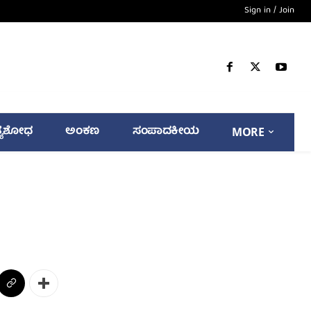
Sign in / Join
್ಯಶೋಧ
ಅಂಕಣ
ಸಂಪಾದಕೀಯ
MORE