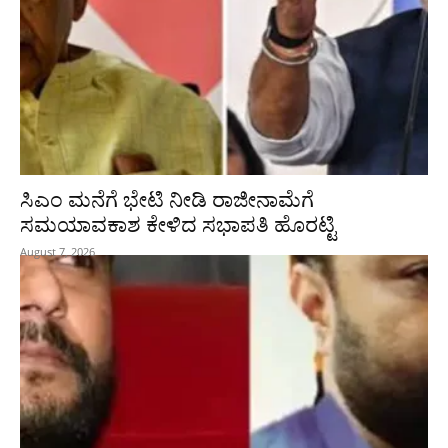
ಸಿಎಂ ಮನೆಗೆ ಭೇಟಿ ನೀಡಿ ರಾಜೀನಾಮೆಗೆ
ಸಮಯಾವಕಾಶ ಕೇಳಿದ ಸಭಾಪತಿ ಹೊರಟ್ಟಿ
August 7, 2026