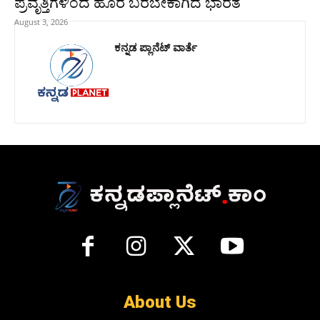
ಪ್ರವೃತ್ತಿಗಳಿಂದ ಹೊರ ಬರಬೇಕಾಗಿದೆ ಭಾರತ
August 3, 2026
ಕನ್ನಡ ಪ್ಲಾನೆಟ್ ವಾರ್ತೆ
About Us