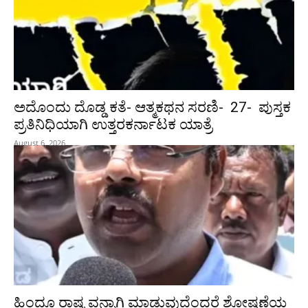
ಅದೊಂದು ದೊಡ್ಡ ಕತೆ- ಆತ್ಮಕಥನ ಸರಣಿ- 27- ಪುಸ್ತಕ
ಪ್ರತಿನಿಧಿಯಾಗಿ ಉತ್ತರಕರ್ನಾಟಕ ಯಾತ್ರೆ
August 6, 2026
ಹಿಂದೂ ರಾಷ್ಟ್ರವನ್ನಾಗಿ ಮಾಡುವುದೆಂದರೆ ಶೋಷಣೆಯ