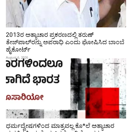
2013ರ ಅತ್ಯಾಚಾರ ಪ್ರಕರಣದಲ್ಲಿ ತರುಣ್
ತೇಜ್‌ಪಾಲ್‌ರನ್ನು ಅಪರಾಧಿ ಎಂದು ಘೋಷಿಸಿದ ಬಾಂಬೆ
ಹೈಕೋರ್ಟ್
August 6, 2026
ಧರ್ಮದ್ವೇಷಗಳಿಂದ ಮಾತ್ರವಲ್ಲ ಕೊ*ಲೆ ಅತ್ಯಾಚಾರ