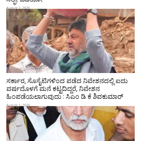
August 1, 2026
ಸರ್ಕಾರ, ಸೊಸೈಟಿಗಳಿಂದ ಪಡೆದ ನಿವೇಶನದಲ್ಲಿ ಐದು
ವರ್ಷದೊಳಗೆ ಮನೆ ಕಟ್ಟದಿದ್ದರೆ, ನಿವೇಶನ
ಹಿಂಪಡೆಯಲಾಗುವುದು : ಸಿಎಂ ಡಿ ಕೆ ಶಿವಕುಮಾರ್
August 1, 2026