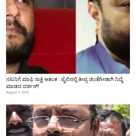
ನಟನಿಗೆ ಮಾಫಿ ಸಾಕ್ಷಿ ಆತಂಕ : ಜೈಲಿನಲ್ಲಿ ತೀವ್ರ ಚಿಂತೆಗೀಡಾಗಿ ನಿದ್ದೆ
ಮಾಡದ ದರ್ಶನ್!
August 7, 2026