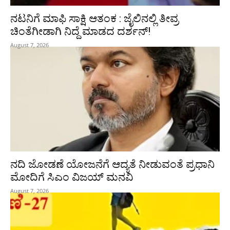
ನಟನಿಗೆ ಮಾಫಿ ಸಾಕ್ಷಿ ಆತಂಕ : ಜೈಲಿನಲ್ಲಿ ತೀವ್ರ
ಚಿಂತೆಗೀಡಾಗಿ ನಿದ್ದೆ ಮಾಡದ ದರ್ಶನ್!
August 7, 2026
ನದಿ ಜೋಡಣೆ ಯೋಜನೆಗೆ ಆದ್ಯತೆ ನೀಡುವಂತೆ ಪ್ರಧಾನಿ
ಮೋದಿಗೆ ಸಿಎಂ ವಿಜಯ್‌ ಮನವಿ
August 7, 2026