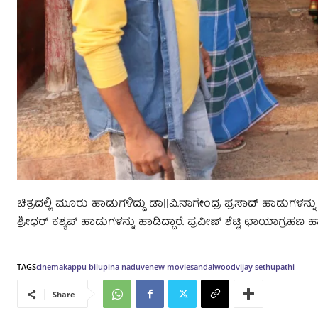
ಚಿತ್ರದಲ್ಲಿ ಮೂರು ಹಾಡುಗಳಿದ್ದು ಡಾ||ವಿ.ನಾಗೇಂದ್ರ ಪ್ರಸಾದ್ ಹಾಡುಗಳನ್ನು
ಶ್ರೀಧರ್ ಕಶ್ಯಪ್ ಹಾಡುಗಳನ್ನು ಹಾಡಿದ್ದಾರೆ. ಪ್ರವೀಣ್ ಶೆಟ್ಟಿ ಛಾಯಾಗ್ರಹಣ
TAGS
cinema
kappu bilupina naduve
new movie
sandalwood
vijay sethupathi
Share