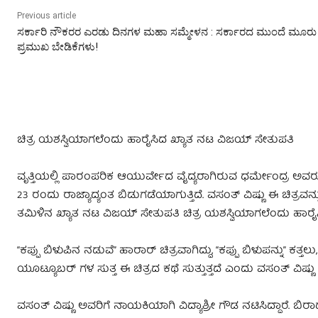
Previous article
ಸರ್ಕಾರಿ ನೌಕರರ ಎರಡು ದಿನಗಳ ಮಹಾ ಸಮ್ಮೇಳನ : ಸರ್ಕಾರದ ಮುಂದೆ ಮೂರು
ಪ್ರಮುಖ ಬೇಡಿಕೆಗಳು!
ಚಿತ್ರ ಯಶಸ್ವಿಯಾಗಲೆಂದು ಹಾರೈಸಿದ ಖ್ಯಾತ ನಟ ವಿಜಯ್ ಸೇತುಪತಿ
ವೃತ್ತಿಯಲ್ಲಿ ಪಾರಂಪರಿಕ ಆಯುರ್ವೇದ ವೈದ್ಯರಾಗಿರುವ ಧರ್ಮೇಂದ್ರ ಅವರು ನಿ
23 ರಂದು ರಾಜ್ಯಾದ್ಯಂತ ಬಿಡುಗಡೆಯಾಗುತ್ತಿದೆ. ವಸಂತ್ ವಿಷ್ಣು ಈ ಚಿತ್ರ
ತಮಿಳಿನ ಖ್ಯಾತ ನಟ ವಿಜಯ್ ಸೇತುಪತಿ ಚಿತ್ರ ಯಶಸ್ವಿಯಾಗಲೆಂದು ಹಾರೈಸಿದ್ದ
“ಕಪ್ಪು ಬಿಳುಪಿನ ನಡುವೆ” ಹಾರಾರ್ ಚಿತ್ರವಾಗಿದ್ದು, “ಕಪ್ಪು ಬಿಳುಪನ್ನು”
ಯೂಟ್ಯೂಬರ್ ಗಳ ಸುತ್ತ ಈ ಚಿತ್ರದ ಕಥೆ ಸುತ್ತುತ್ತದೆ ಎಂದು ವಸಂತ್ ವಿಷ್ಣು ತಿಳ
ವಸಂತ್ ವಿಷ್ಣು ಅವರಿಗೆ ನಾಯಕಿಯಾಗಿ ವಿದ್ಯಾಶ್ರೀ ಗೌಡ ನಟಿಸಿದ್ದಾರೆ. ಬ