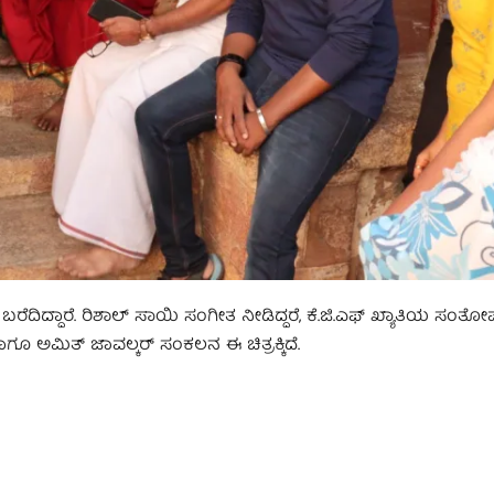
 ಬರೆದಿದ್ದಾರೆ. ರಿಶಾಲ್ ಸಾಯಿ ಸಂಗೀತ ನೀಡಿದ್ದರೆ, ಕೆ.ಜಿ.ಎಫ್ ಖ್ಯಾತಿಯ ಸಂತೋಷ್
 ಹಾಗೂ ಅಮಿತ್ ಜಾವಲ್ಕರ್ ಸಂಕಲನ ಈ ಚಿತ್ರಕ್ಕಿದೆ.