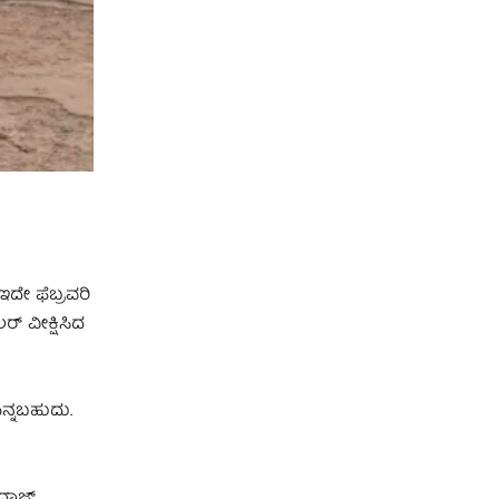
ಇದೇ ಫೆಬ್ರವರಿ
್ ವೀಕ್ಷಿಸಿದ
ಎನ್ನಬಹುದು.