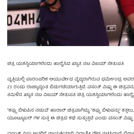
ಚಿತ್ರ ಯಶಸ್ವಿಯಾಗಲೆಂದು ಹಾರೈಸಿದ ಖ್ಯಾತ ನಟ ವಿಜಯ್ ಸೇತುಪತಿ
ವೃತ್ತಿಯಲ್ಲಿ ಪಾರಂಪರಿಕ ಆಯುರ್ವೇದ ವೈದ್ಯರಾಗಿರುವ ಧರ್ಮೇಂದ್ರ ಅವರು ನಿ
23 ರಂದು ರಾಜ್ಯಾದ್ಯಂತ ಬಿಡುಗಡೆಯಾಗುತ್ತಿದೆ. ವಸಂತ್ ವಿಷ್ಣು ಈ ಚಿತ್ರ
ತಮಿಳಿನ ಖ್ಯಾತ ನಟ ವಿಜಯ್ ಸೇತುಪತಿ ಚಿತ್ರ ಯಶಸ್ವಿಯಾಗಲೆಂದು ಹಾರೈಸಿದ್ದ
“ಕಪ್ಪು ಬಿಳುಪಿನ ನಡುವೆ” ಹಾರಾರ್ ಚಿತ್ರವಾಗಿದ್ದು, “ಕಪ್ಪು ಬಿಳುಪನ್ನು”
ಯೂಟ್ಯೂಬರ್ ಗಳ ಸುತ್ತ ಈ ಚಿತ್ರದ ಕಥೆ ಸುತ್ತುತ್ತದೆ ಎಂದು ವಸಂತ್ ವಿಷ್ಣು ತಿಳ