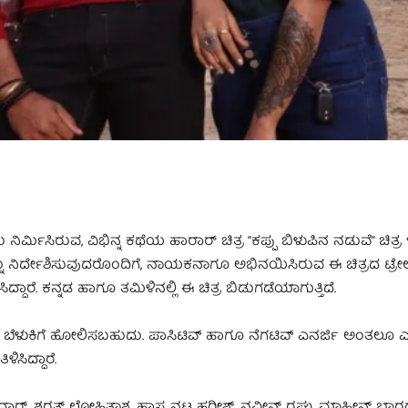
ರ್ಮಿಸಿರುವ, ವಿಭಿನ್ನ ಕಥೆಯ ಹಾರಾರ್ ಚಿತ್ರ “ಕಪ್ಪು ಬಿಳುಪಿನ ನಡುವೆ” ಚಿತ್ರ 
ವನ್ನು ನಿರ್ದೇಶಿಸುವುದರೊಂದಿಗೆ, ನಾಯಕನಾಗೂ ಅಭಿನಯಿಸಿರುವ ಈ ಚಿತ್ರದ ಟ್ರೇಲರ
ಾರೆ. ಕನ್ನಡ ಹಾಗೂ ತಮಿಳಿನಲ್ಲಿ ಈ ಚಿತ್ರ ಬಿಡುಗಡೆಯಾಗುತ್ತಿದೆ.
 ಕತ್ತಲು, ಬೆಳುಕಿಗೆ ಹೋಲಿಸಬಹುದು. ಪಾಸಿಟಿವ್ ಹಾಗೂ ನೆಗಟಿವ್ ಎನರ್ಜಿ ಅಂತಲೂ 
ಿಸಿದ್ದಾರೆ.