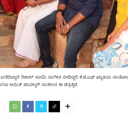
 ಬರೆದಿದ್ದಾರೆ. ರಿಶಾಲ್ ಸಾಯಿ ಸಂಗೀತ ನೀಡಿದ್ದರೆ, ಕೆ.ಜಿ.ಎಫ್ ಖ್ಯಾತಿಯ ಸಂತೋಷ್
 ಹಾಗೂ ಅಮಿತ್ ಜಾವಲ್ಕರ್ ಸಂಕಲನ ಈ ಚಿತ್ರಕ್ಕಿದೆ.