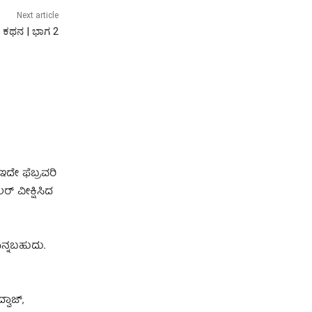
Next article
ರು ಕಥನ | ಭಾಗ 2
ಇದೇ ಫೆಬ್ರವರಿ
್ ವೀಕ್ಷಿಸಿದ
ಎನ್ನಬಹುದು.
ವಾಜ್,