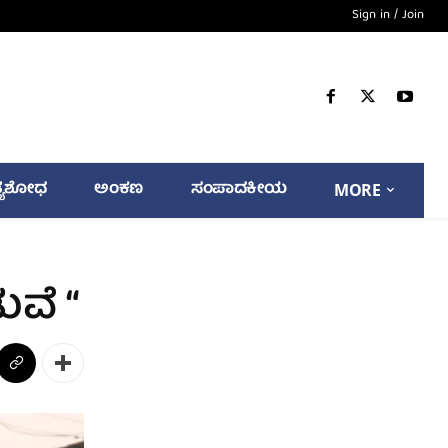
Sign in / Join
್ಯಶೋಧ
ಅಂಕಣ
ಸಂಪಾದಕೀಯ
MORE
ುವೆ “