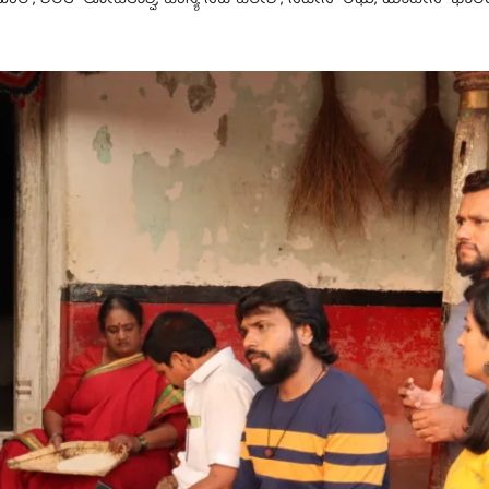
ಿರಾದಾರ್, ಶರತ್ ಲೋಹಿತಾಶ್ವ, ಹಾಸ್ಯ ನಟ ಹರೀಶ್, ನವೀನ್ ರಘು, ಮಾಹೀನ್ ಭಾರದ್