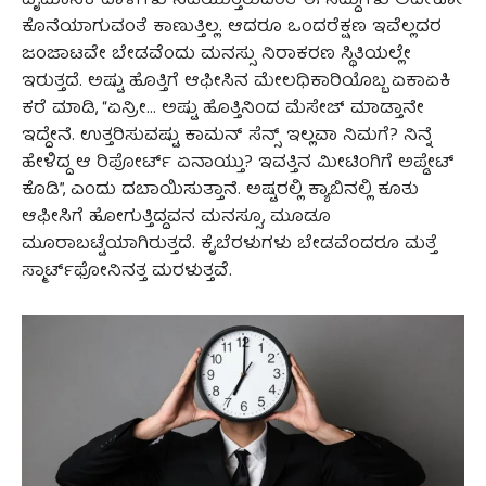
ವೈಮಾನಿಕ ದಾಳಿಗಳು ನಡೆಯುತ್ತಿರುವಂತೆ ಈ ಸದ್ದುಗಳು ಅದೇಕೋ
ಕೊನೆಯಾಗುವಂತೆ ಕಾಣುತ್ತಿಲ್ಲ. ಆದರೂ ಒಂದರೆಕ್ಷಣ ಇವೆಲ್ಲದರ
ಜಂಜಾಟವೇ ಬೇಡವೆಂದು ಮನಸ್ಸು ನಿರಾಕರಣ ಸ್ಥಿತಿಯಲ್ಲೇ
ಇರುತ್ತದೆ. ಅಷ್ಟು ಹೊತ್ತಿಗೆ ಆಫೀಸಿನ ಮೇಲಧಿಕಾರಿಯೊಬ್ಬ ಏಕಾಏಕಿ
ಕರೆ ಮಾಡಿ, “ಏನ್ರೀ… ಅಷ್ಟು ಹೊತ್ತಿನಿಂದ ಮೆಸೇಜ್ ಮಾಡ್ತಾನೇ
ಇದ್ದೇನೆ. ಉತ್ತರಿಸುವಷ್ಟು ಕಾಮನ್ ಸೆನ್ಸ್ ಇಲ್ಲವಾ ನಿಮಗೆ? ನಿನ್ನೆ
ಹೇಳಿದ್ದ ಆ ರಿಪೋರ್ಟ್ ಏನಾಯ್ತು? ಇವತ್ತಿನ ಮೀಟಿಂಗಿಗೆ ಅಪ್ಡೇಟ್
ಕೊಡಿ”, ಎಂದು ದಬಾಯಿಸುತ್ತಾನೆ. ಅಷ್ಟರಲ್ಲಿ ಕ್ಯಾಬಿನಲ್ಲಿ ಕೂತು
ಆಫೀಸಿಗೆ ಹೋಗುತ್ತಿದ್ದವನ ಮನಸ್ಸೂ, ಮೂಡೂ
ಮೂರಾಬಟ್ಟೆಯಾಗಿರುತ್ತದೆ. ಕೈಬೆರಳುಗಳು ಬೇಡವೆಂದರೂ ಮತ್ತೆ
ಸ್ಮಾರ್ಟ್‌ಫೋನಿನತ್ತ ಮರಳುತ್ತವೆ.