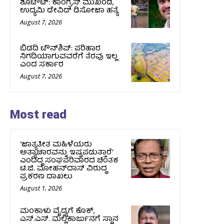
ಶೂಟೌಟ್‌: ಕಾಂಗ್ರೆಸ್‌ ಮುಖಂಡ,
ಉದ್ಯಮಿ ಡೇವಿಡ್ ಡಿಸೋಜಾ ಹತ್ಯೆ
August 7, 2026
ಬಿಡದಿ ಟೌನ್‌ಶಿಪ್‌: ಪರಿಹಾರ
ನಿಗದಿಯಾಗುವವರೆಗೆ ತೆರವು ಇಲ್ಲ
ಎಂದ ಸರ್ಕಾರ
August 7, 2026
Most read
‘ಜಾತ್ಯತೀತ ಮಹಿಳೆಯರು
ಅತ್ಯಾಚಾರವನ್ನು ಇಷ್ಟಪಡುತ್ತಾರೆ’
ಎಂದಿದ್ದ ಸಂಘಪರಿವಾರದ ಚಿಂತಕ
ಟಿ.ಜಿ. ಮೋಹನ್‌ದಾಸ್ ವಿರುದ್ಧ
ಪ್ರಕರಣ ದಾಖಲು
August 1, 2026
ಮಂಕಾಳು ವೈದ್ಯಗೆ ಕೊಕ್‌,
ಎಸ್‌.ಎಸ್‌. ಮಲ್ಲಿಕಾರ್ಜುನಗೆ ಸ್ಥಾನ