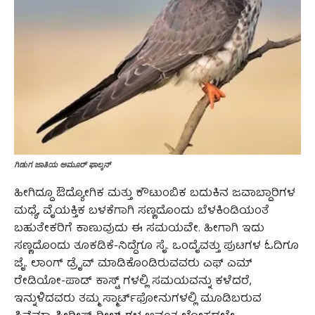
ಗಿಡುಗ ಜಾತಿಯ ಅಮೂರ್ ಫಾಲ್ಕನ್
ಹೀಗಿದ್ದೂ ಔದ್ಯೋಗಿಕ ಮತ್ತು ಕೌಟುಂಬಿಕ ಬದುಕಿನ ಜವಾಬ್ದಾರಿಗಳ
ಮಧ್ಯೆ, ವೈಯಕ್ತಿಕ ಬಳಕೆಗಾಗಿ ಸಣ್ಣದೊಂದು ಬೆಳಕಿಂಡಿಯಂತೆ
ಬಹುತೇಕರಿಗೆ ಕಾಣುವುದು ಈ ಸಮಯವೇ. ಹೀಗಾಗಿ ಇದು
ಸಣ್ಣದೊಂದು ತೂಕಡಿಕೆ-ನಿದ್ದೆಗೂ ಸೈ. ಒಂದೈವತ್ತು ಪುಟಗಳ ಓದಿಗೂ
ಜೈ. ಲಾಂಗ್ ಡ್ರೈವ್ ಮಾಡಿಕೊಂಡಿರುವವರು ಎಫ್‌ ಎಮ್
ರೇಡಿಯೋ-ಪಾಡ್ ಕಾಸ್ಟ್ ಗಳಲ್ಲಿ ಸಮಯವನ್ನು ಕಳೆದರೆ,
ಇನ್ನುಳಿದವರು ತಮ್ಮ ಸ್ಮಾರ್ಟ್‌ಫೋನುಗಳಲ್ಲಿ ಮೂಡಿಬರುವ