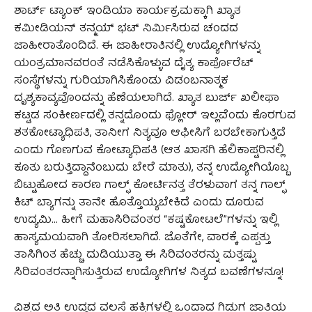
ಶಾರ್ಟ್ ಟ್ಯಾಂಕ್ ಇಂಡಿಯಾ ಕಾರ್ಯಕ್ರಮಕ್ಕಾಗಿ ಖ್ಯಾತ
ಕಮೀಡಿಯನ್ ತನ್ಮಯ್ ಭಟ್ ನಿರ್ಮಿಸಿರುವ ಚಂದದ
ಜಾಹೀರಾತೊಂದಿದೆ. ಈ ಜಾಹೀರಾತಿನಲ್ಲಿ ಉದ್ಯೋಗಿಗಳನ್ನು
ಯಂತ್ರಮಾನವರಂತೆ ನಡೆಸಿಕೊಳ್ಳುವ ದೈತ್ಯ ಕಾರ್ಪೊರೆಟ್
ಸಂಸ್ಥೆಗಳನ್ನು ಗುರಿಯಾಗಿಸಿಕೊಂಡು ವಿಡಂಬನಾತ್ಮಕ
ದೃಶ್ಯಕಾವ್ಯವೊಂದನ್ನು ಹೆಣೆಯಲಾಗಿದೆ. ಖ್ಯಾತ ಬುರ್ಜ್ ಖಲೀಫಾ
ಕಟ್ಟಡ ಸಂಕೀರ್ಣದಲ್ಲಿ ತನ್ನದೊಂದು ಫ್ಲೋರ್ ಇಲ್ಲವೆಂದು ಕೊರಗುವ
ಶತಕೋಟ್ಯಾಧಿಪತಿ, ತಾನೀಗ ನಿತ್ಯವೂ ಆಫೀಸಿಗೆ ಬರಬೇಕಾಗುತ್ತಿದೆ
ಎಂದು ಗೊಣಗುವ ಕೋಟ್ಯಾಧಿಪತಿ (ಆತ ಖಾಸಗಿ ಹೆಲಿಕಾಪ್ಟರಿನಲ್ಲಿ
ಕೂತು ಬರುತ್ತಿದ್ದಾನೆಂಬುದು ಬೇರೆ ಮಾತು), ತನ್ನ ಉದ್ಯೋಗಿಯೊಬ್ಬ
ಬಿಟ್ಟುಹೋದ ಕಾರಣ ಗಾಲ್ಫ್ ಕೋರ್ಟಿನತ್ತ ತೆರಳುವಾಗ ತನ್ನ ಗಾಲ್ಫ್
ಕಿಟ್ ಬ್ಯಾಗನ್ನು ತಾನೇ ಹೊತ್ತೊಯ್ಯಬೇಕಿದೆ ಎಂದು ದೂರುವ
ಉದ್ಯಮಿ… ಹೀಗೆ ಮಹಾಸಿರಿವಂತರ “ಕಷ್ಟಕೋಟಲೆ”ಗಳನ್ನು ಇಲ್ಲಿ
ಹಾಸ್ಯಮಯವಾಗಿ ತೋರಿಸಲಾಗಿದೆ. ಜೊತೆಗೇ, ವಾರಕ್ಕೆ ಎಪ್ಪತ್ತು
ತಾಸಿಗಿಂತ ಹೆಚ್ಚು ದುಡಿಯುತ್ತಾ ಈ ಸಿರಿವಂತರನ್ನು ಮತ್ತಷ್ಟು
ಸಿರಿವಂತರನ್ನಾಗಿಸುತ್ತಿರುವ ಉದ್ಯೋಗಿಗಳ ನಿತ್ಯದ ಬವಣೆಗಳನ್ನೂ!
ವಿಶ್ವದ ಅತಿ ಉದ್ದದ ವಲಸೆ ಹಕ್ಕಿಗಳಲ್ಲಿ ಒಂದಾದ ಗಿಡುಗ ಜಾತಿಯ