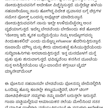
ನೋಡುತ್ತಿರುವವನಿಗೆ ಅದೇಕೋ ಪಿಚ್ಚೆನ್ನಿಸುತ್ತದೆ. ಮತ್ತೆಲ್ಲೋ ಹಳೆಯ
ಸಹಪಾಠಿಯೊಬ್ಬ ತಾನು ಹೋಗಿದ್ದ ವಿದೇಶ ಪ್ರವಾಸದ ಬಗ್ಗೆ ಚಿತ್ರಗಳ
ಸಮೇತ ಪೋಸ್ಟ್ ಒಂದನ್ನು ಅಪ್ಲೋಡ್ ಮಾಡಿರುತ್ತಾನೆ.
ನೋಡುತ್ತಿರುವವನಿಗೆ ನಾನು ಇಲ್ಲೇ ಉಳಿದುಬಿಟ್ಟೆನಲ್ಲ ಅಂತ
ವ್ಯಥೆಯಾಗುತ್ತದೆ. ಇದೆಲ್ಲ ಬೇಡವೆಂದು ಬೇರೊಂದು ಕಡೆ ಹೋದರೆ
“ನೋಡ್ತಾ ಇರಿ, ಕೃತಕ ಬುದ್ಧಿಮತ್ತೆಯು ನಿಮ್ಮ ಉದ್ಯೋಗವನ್ನು
ತಿಂದುಹಾಕಲಿದೆ” ಎಂದು ಮತ್ತೊಬ್ಬ influencer ಹೆದರಿಸುತ್ತಿರುತ್ತಾನೆ.
ರೂಪಾಯಿ ಮೌಲ್ಯ ಮತ್ತು ಶೇರು ಮಾರುಕಟ್ಟೆ ಕುಸಿಯುತ್ತಿದೆಯೆಂದು
ಸುದ್ದಿವಾಹಿನಿಗಳು ಅರಚಾಡುತ್ತಿರುತ್ತವೆ. ಇತ್ತ ಮನದೊಳಗೆ ಮತ್ತೆ
ಪುಕು ಪುಕು ಶುರುವಾಗುತ್ತದೆ. ಭವಿಷ್ಯವೆಂಬ ಕನಸಿನ ಮೂಟೆಯ
ಸುತ್ತ ಅನಿಶ್ಚಿತತೆಯೆಂಬ ಟೈಂ-ಬಾಂಬಿನ ಕಗ್ಗಂಟು! ಟೈಮ್‌
ಮ್ಯಾನೇಜ್‌ಮೆಂಟ್
ಈ ಫೋನಿನ ಸಹವಾಸವೇ ಬೇಡವೆಂದು ಫೋನನ್ನು ಜೇಬಿನಲ್ಲಿರಿಸಿ
ಒಂದಿಷ್ಟು ಹೊತ್ತು ಕೂತಲ್ಲೇ ಕಣ್ಣುಮುಚ್ಚಿದರೆ, ಟಿಂಗ್ ಟಿಂಗ್
ನೋಟಿಫಿಕೇಷನ್ ಸದ್ದುಗಳು ತಮ್ಮ ಪಾಡಿಗೆ ಬರುತ್ತಲೇ ಇರುತ್ತವೆ.
ಗಾಜಾ ಪಟ್ಟಿಯಲ್ಲಿರುವ ಅಮಾಯಕರ ತಲೆಯ ಮೇಲಿನಿಂದ ಸತತ