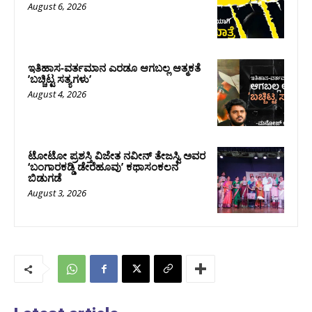
August 6, 2026
ಇತಿಹಾಸ-ವರ್ತಮಾನ ಎರಡೂ ಆಗಬಲ್ಲ ಆತ್ಮಕತೆ
ʼಬಚ್ಚಿಟ್ಟ ಸತ್ಯಗಳುʼ
August 4, 2026
ಟೋಟೋ ಪ್ರಶಸ್ತಿ ವಿಜೇತ ನವೀನ್ ತೇಜಸ್ವಿ ಅವರ
‘ಬಂಗಾರಕಡ್ಡಿ ಡೇರೆಹೂವು’ ಕಥಾಸಂಕಲನ
ಬಿಡುಗಡೆ
August 3, 2026