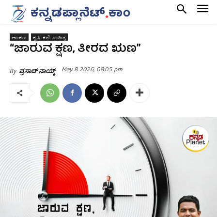
ಅಂಕಣ
ಕೃಷಿ-ಕಲೆ-ಸಾಹಿತ್ಯ
“ಜಾರುವ ಕ್ಷಣ, ತೀರದ ಋಣ”
May 8 2026, 08:05 pm
By
ಪ್ರಸಾದ್‌ ನಾಯ್ಕ್