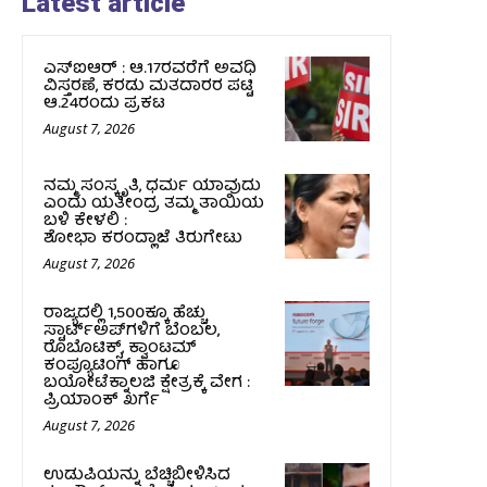
Latest article
ಎಸ್‌ಐಆರ್‌ : ಆ.17ರವರೆಗೆ ಅವಧಿ
ವಿಸ್ತರಣೆ, ಕರಡು ಮತದಾರರ ಪಟ್ಟಿ
ಆ.24ರಂದು ಪ್ರಕಟ
August 7, 2026
ನಮ್ಮ ಸಂಸ್ಕೃತಿ, ಧರ್ಮ ಯಾವುದು
ಎಂದು ಯತೀಂದ್ರ ತಮ್ಮ ತಾಯಿಯ
ಬಳಿ ಕೇಳಲಿ :
ಶೋಭಾ ಕರಂದ್ಲಾಜೆ ತಿರುಗೇಟು
August 7, 2026
ರಾಜ್ಯದಲ್ಲಿ 1,500ಕ್ಕೂ ಹೆಚ್ಚು
ಸ್ಟಾರ್ಟ್‌ಅಪ್‌ಗಳಿಗೆ ಬೆಂಬಲ,
ರೊಬೊಟಿಕ್ಸ್, ಕ್ವಾಂಟಮ್
ಕಂಪ್ಯೂಟಿಂಗ್ ಹಾಗೂ
ಬಯೋಟೆಕ್ನಾಲಜಿ ಕ್ಷೇತ್ರಕ್ಕೆ ವೇಗ :
ಪ್ರಿಯಾಂಕ್‌ ಖರ್ಗೆ
August 7, 2026
ಉಡುಪಿಯನ್ನು ಬೆಚ್ಚಿಬೀಳಿಸಿದ