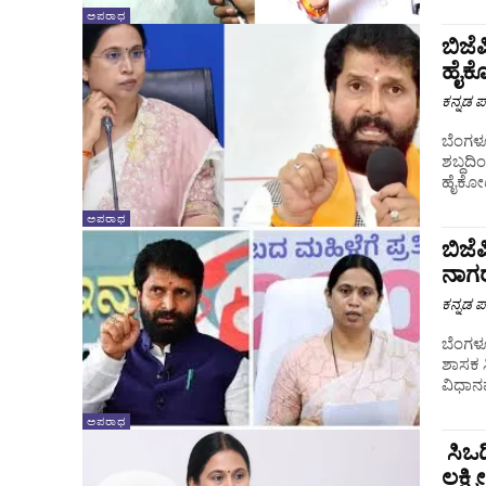
ಅಪರಾಧ
ಬಿಜೆ
ಹೈಕೋ
ಕನ್ನಡ ಪ್
ಬೆಂಗಳೂ
ಶಬ್ದದಿ
ಹೈಕೋರ್
ಅಪರಾಧ
ಬಿಜೆ
ನಾಗರ
ಕನ್ನಡ ಪ್
ಬೆಂಗಳೂರ
ಶಾಸಕ ಸ
ವಿಧಾನ
ಅಪರಾಧ
ಸಿಒಡ
ಲಕ್ಷ್