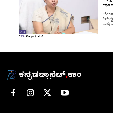
ಕನ್ನಡ ಪ್
ಬೆಂಗಳ
ನೀಡಿದ್
ಮತ್ತು ಮ
ದೇಶ
1
2
3
4
Page 1 of 4