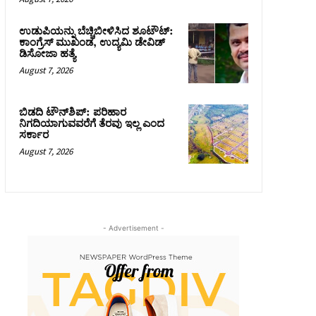
ಉಡುಪಿಯನ್ನು ಬೆಚ್ಚಿಬೀಳಿಸಿದ ಶೂಟೌಟ್‌:
ಕಾಂಗ್ರೆಸ್‌ ಮುಖಂಡ, ಉದ್ಯಮಿ ಡೇವಿಡ್
ಡಿಸೋಜಾ ಹತ್ಯೆ
August 7, 2026
ಬಿಡದಿ ಟೌನ್‌ಶಿಪ್‌: ಪರಿಹಾರ
ನಿಗದಿಯಾಗುವವರೆಗೆ ತೆರವು ಇಲ್ಲ ಎಂದ
ಸರ್ಕಾರ
August 7, 2026
- Advertisement -