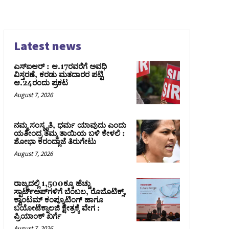
Latest news
ಎಸ್‌ಐಆರ್‌ : ಆ.17ರವರೆಗೆ ಅವಧಿ
ವಿಸ್ತರಣೆ, ಕರಡು ಮತದಾರರ ಪಟ್ಟಿ
ಆ.24ರಂದು ಪ್ರಕಟ
August 7, 2026
ನಮ್ಮ ಸಂಸ್ಕೃತಿ, ಧರ್ಮ ಯಾವುದು ಎಂದು
ಯತೀಂದ್ರ ತಮ್ಮ ತಾಯಿಯ ಬಳಿ ಕೇಳಲಿ :
ಶೋಭಾ ಕರಂದ್ಲಾಜೆ ತಿರುಗೇಟು
August 7, 2026
ರಾಜ್ಯದಲ್ಲಿ 1,500ಕ್ಕೂ ಹೆಚ್ಚು
ಸ್ಟಾರ್ಟ್‌ಅಪ್‌ಗಳಿಗೆ ಬೆಂಬಲ, ರೊಬೊಟಿಕ್ಸ್,
ಕ್ವಾಂಟಮ್ ಕಂಪ್ಯೂಟಿಂಗ್ ಹಾಗೂ
ಬಯೋಟೆಕ್ನಾಲಜಿ ಕ್ಷೇತ್ರಕ್ಕೆ ವೇಗ :
ಪ್ರಿಯಾಂಕ್‌ ಖರ್ಗೆ
August 7, 2026