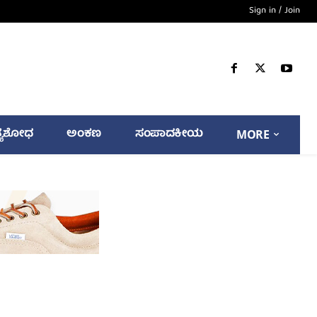
Sign in / Join
್ಯಶೋಧ
ಅಂಕಣ
ಸಂಪಾದಕೀಯ
MORE