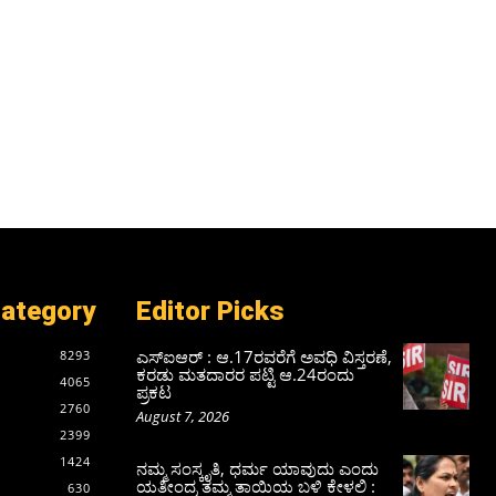
Category
Editor Picks
ಎಸ್‌ಐಆರ್‌ : ಆ.17ರವರೆಗೆ ಅವಧಿ ವಿಸ್ತರಣೆ,
8293
ಕರಡು ಮತದಾರರ ಪಟ್ಟಿ ಆ.24ರಂದು
4065
ಪ್ರಕಟ
2760
August 7, 2026
2399
1424
ನಮ್ಮ ಸಂಸ್ಕೃತಿ, ಧರ್ಮ ಯಾವುದು ಎಂದು
ಯತೀಂದ್ರ ತಮ್ಮ ತಾಯಿಯ ಬಳಿ ಕೇಳಲಿ :
630