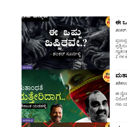
ಈ ಒಪ
ಶಂಕರ್ ಸ
ಪ್ರಜಾ
ಪ್ರಶ್ನಿ
ಸ್ವಾತಂ
Z ಗಳ ಈ
ಅಂಕಣ
ಮತಾ
ಶಶಿಕಾಂ
ಈ ದ್ವ
ವಿರೋಧ
ಗಳು ಯಾ
ಅಪರಾಧ