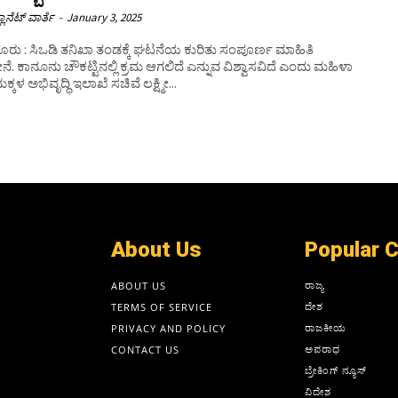
ಲಾನೆಟ್ ವಾರ್ತೆ
-
January 3, 2025
ೂರು : ಸಿಒಡಿ ತನಿಖಾ ತಂಡಕ್ಕೆ ಘಟನೆಯ ಕುರಿತು ಸಂಪೂರ್ಣ ಮಾಹಿತಿ
ದೇನೆ. ಕಾನೂನು ಚೌಕಟ್ಟಿನಲ್ಲಿ ಕ್ರಮ ಆಗಲಿದೆ ಎನ್ನುವ ವಿಶ್ವಾಸವಿದೆ ಎಂದು ಮಹಿಳಾ
ಕ್ಕಳ ಅಭಿವೃದ್ಧಿ ಇಲಾಖೆ ಸಚಿವೆ ಲಕ್ಷ್ಮೀ...
About Us
Popular 
ರಾಜ್ಯ
ABOUT US
ದೇಶ
TERMS OF SERVICE
ರಾಜಕೀಯ
PRIVACY AND POLICY
ಅಪರಾಧ
CONTACT US
ಬ್ರೇಕಿಂಗ್ ನ್ಯೂಸ್
ವಿದೇಶ