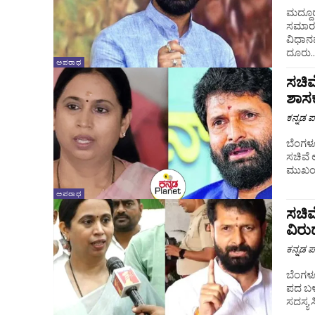
ಮದ್ದೂ
ಸಮಾರಂ
ವಿಧಾನಪ
ದೂರು..
ಅಪರಾಧ
ಸಚಿವ
ಶಾಸಕ 
ಕನ್ನಡ ಪ್
ಬೆಂಗಳೂ
ಸಚಿವೆ 
ಮುಖಂಡ,
ಅಪರಾಧ
ಸಚಿವೆ
ವಿರು
ಕನ್ನಡ ಪ್
ಬೆಂಗಳೂರ
ಪದ ಬಳ
ಸದಸ್ಯ ಸ