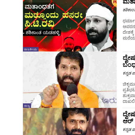
ಮತಾಂ
ಶಶಿಕಾಂ
ಧರ್ಮಾ
ಅವರನ್ನ
ದೇಶಕ್ಕೆ
ಮರೆಯುವ
ರಾಜಕೀಯ
ದ್ವೇ
ಬಂಧನ
ಕನ್ನಡ ಪ್
ಚಿಕ್ಕಮ
ಪ್ರತಿ
ಶುಕ್ರವ
ರಾಜ್ಯ
ದ್ವೇ
ಆರ್‌
ಕನ್ನಡ ಪ್