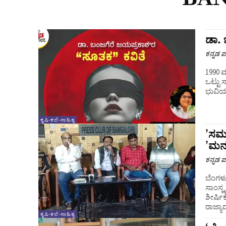
ಡಾ. 
ಕನ್ನಡ ಪ್
1990 
ಒಟ್ಟು
ಭುವಿಯ ಸ
ಕೃಷಿ-ಕಲೆ-ಸಾಹಿತ್ಯ
ʼಸಮು
ʼಮನ
ಕನ್ನಡ ಪ್
ಬೆಂಗಳೂ
ಸಾಂಸ್
ಶೀರ್ಷಿ
ರಾಜ್ಯ
ಕೃಷಿ-ಕಲೆ-ಸಾಹಿತ್ಯ