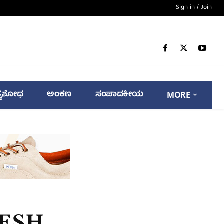
Sign in / Join
್ಯಶೋಧ
ಅಂಕಣ
ಸಂಪಾದಕೀಯ
MORE
ESH