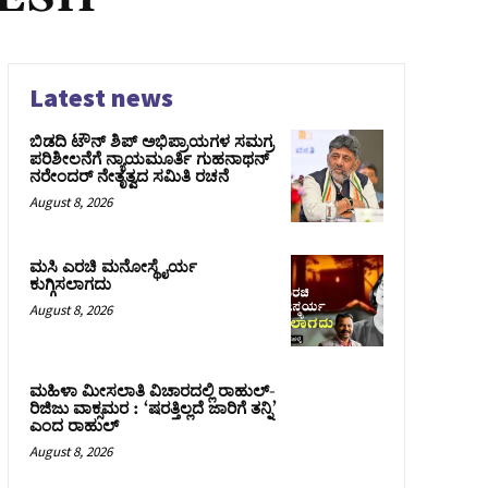
Latest news
ಬಿಡದಿ ಟೌನ್ ಶಿಪ್ ಅಭಿಪ್ರಾಯಗಳ ಸಮಗ್ರ
ಪರಿಶೀಲನೆಗೆ ನ್ಯಾಯಮೂರ್ತಿ ಗುಹನಾಥನ್
ನರೇಂದರ್ ನೇತೃತ್ವದ ಸಮಿತಿ ರಚನೆ
August 8, 2026
ಮಸಿ ಎರಚಿ ಮನೋಸ್ಥೈರ್ಯ
ಕುಗ್ಗಿಸಲಾಗದು
August 8, 2026
ಮಹಿಳಾ ಮೀಸಲಾತಿ ವಿಚಾರದಲ್ಲಿ ರಾಹುಲ್‌-
ರಿಜಿಜು ವಾಕ್ಸಮರ : ‘ಷರತ್ತಿಲ್ಲದೆ ಜಾರಿಗೆ ತನ್ನಿ’
ಎಂದ ರಾಹುಲ್‌
August 8, 2026