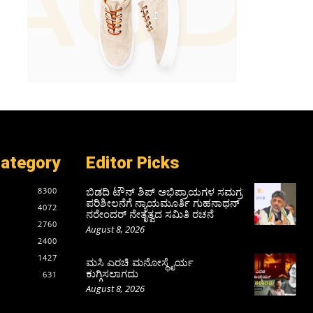
Category
Editor Picks
ಬಿಡದಿ ಟೌನ್ ಶಿಪ್ ಅಭಿಪ್ರಾಯಗಳ ಸಮಗ್ರ
8300
ಪರಿಶೀಲನೆಗೆ ನ್ಯಾಯಮೂರ್ತಿ ಗುಹನಾಥನ್
4072
ನರೇಂದರ್ ನೇತೃತ್ವದ ಸಮಿತಿ ರಚನೆ
2760
August 8, 2026
2400
1427
ಮಸಿ ಎರಚಿ ಮನೋಸ್ಥೈರ್ಯ
ಕುಗ್ಗಿಸಲಾಗದು
631
August 8, 2026