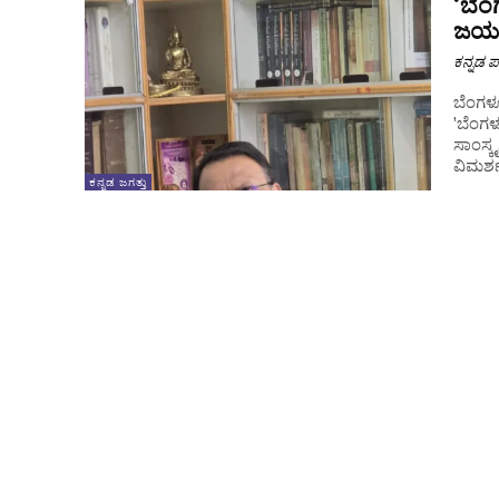
‘ಬೆಂ
ಜಯಪ್
ಕನ್ನಡ ಪ್
ಬೆಂಗಳ
'ಬೆಂಗ
ಸಾಂಸ್ಕ
ವಿಮರ್
ಕನ್ನಡ ಜಗತ್ತು