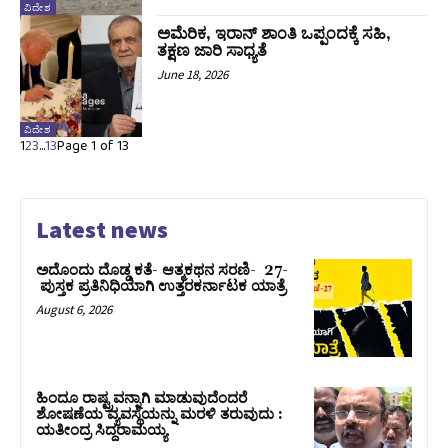
ವಿದೇಶ
ಅಮೆರಿಕ, ಇರಾನ್ ಶಾಂತಿ ಒಪ್ಪಂದಕ್ಕೆ ಸಹಿ,
ತಕ್ಷಣ ಜಾರಿ ಸಾಧ್ಯತೆ
June 18, 2026
ವಿದೇಶ
1
2
3
...
13
Page 1 of 13
Latest news
ಅದೊಂದು ದೊಡ್ಡ ಕತೆ- ಆತ್ಮಕಥನ ಸರಣಿ- 27-
ಪುಸ್ತಕ ಪ್ರತಿನಿಧಿಯಾಗಿ ಉತ್ತರಕರ್ನಾಟಕ ಯಾತ್ರೆ
August 6, 2026
ಹಿಂದೂ ರಾಷ್ಟ್ರವನ್ನಾಗಿ ಮಾಡುವುದೆಂದರೆ
ಶೋಷಣೆಯ ವ್ಯವಸ್ಥೆಯನ್ನು ಮರಳಿ ತರುವುದು :
ಯತೀಂದ್ರ ಸಿದ್ದರಾಮಯ್ಯ