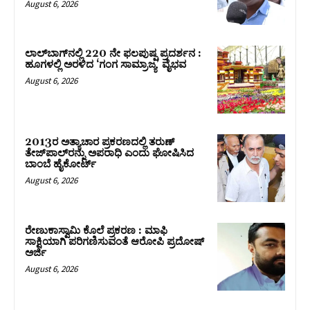
August 6, 2026
ಲಾಲ್‍ಬಾಗ್‍ನಲ್ಲಿ 220 ನೇ ಫಲಪುಷ್ಪ ಪ್ರದರ್ಶನ :
ಹೂಗಳಲ್ಲಿ ಅರಳಿದ ‘ಗಂಗ ಸಾಮ್ರಾಜ್ಯ’ ವೈಭವ
August 6, 2026
2013ರ ಅತ್ಯಾಚಾರ ಪ್ರಕರಣದಲ್ಲಿ ತರುಣ್
ತೇಜ್‌ಪಾಲ್‌ರನ್ನು ಅಪರಾಧಿ ಎಂದು ಘೋಷಿಸಿದ
ಬಾಂಬೆ ಹೈಕೋರ್ಟ್
August 6, 2026
ರೇಣುಕಾಸ್ವಾಮಿ ಕೊಲೆ ಪ್ರಕರಣ : ಮಾಫಿ
ಸಾಕ್ಷಿಯಾಗಿ ಪರಿಗಣಿಸುವಂತೆ ಆರೋಪಿ ಪ್ರದೋಷ್‌
ಅರ್ಜಿ
August 6, 2026