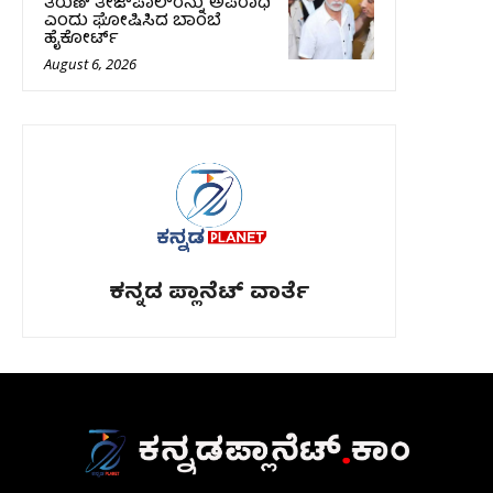
ತರುಣ್ ತೇಜ್‌ಪಾಲ್‌ರನ್ನು ಅಪರಾಧಿ
ಎಂದು ಘೋಷಿಸಿದ ಬಾಂಬೆ
ಹೈಕೋರ್ಟ್
August 6, 2026
ಕನ್ನಡ ಪ್ಲಾನೆಟ್ ವಾರ್ತೆ