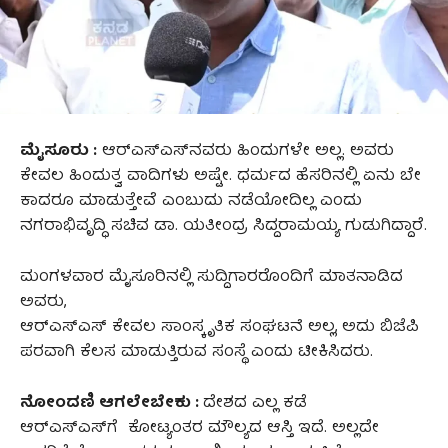
ಮೈಸೂರು :
ಆರ್‌ಎಸ್‌ಎಸ್‌ನವರು ಹಿಂದುಗಳೇ ಅಲ್ಲ. ಅವರು
ಕೇವಲ ಹಿಂದುತ್ವ ವಾದಿಗಳು ಅಷ್ಟೇ. ಧರ್ಮದ ಹೆಸರಿನಲ್ಲಿ ಏನು ಬೇ
ಕಾದರೂ ಮಾಡುತ್ತೇವೆ ಎಂಬುದು ನಡೆಯೋದಿಲ್ಲ ಎಂದು
ನಗರಾಭಿವೃದ್ಧಿ ಸಚಿವ ಡಾ. ಯತೀಂದ್ರ ಸಿದ್ದರಾಮಯ್ಯ ಗುಡುಗಿದ್ದಾರೆ.
ಮಂಗಳವಾರ ಮೈಸೂರಿನಲ್ಲಿ ಸುದ್ದಿಗಾರರೊಂದಿಗೆ ಮಾತನಾಡಿದ
ಅವರು,
ಆರ್‌ಎಸ್‌ಎಸ್‌ ಕೇವಲ ಸಾಂಸ್ಕೃತಿಕ ಸಂಘಟನೆ ಅಲ್ಲ, ಅದು ಬಿಜೆಪಿ
ಪರವಾಗಿ ಕೆಲಸ ಮಾಡುತ್ತಿರುವ ಸಂಸ್ಥೆ ಎಂದು ಟೀಕಿಸಿದರು.
ನೋಂದಣಿ ಆಗಲೇಬೇಕು :
ದೇಶದ ಎಲ್ಲ ಕಡೆ
ಆರ್‌ಎಸ್‌ಎಸ್‌ಗೆ ಕೋಟ್ಯಂತರ ಮೌಲ್ಯದ ಆಸ್ತಿ ಇದೆ. ಅಲ್ಲದೇ