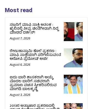
Most read
ನಟನಿಗೆ ಮಾಫಿ ಸಾಕ್ಷಿ ಆತಂಕ :
ಜೈಲಿನಲ್ಲಿ ತೀವ್ರ ಚಿಂತೆಗೀಡಾಗಿ ನಿದ್ದೆ
ಮಾಡದ ದರ್ಶನ್!
August 7, 2026
ರೇಣುಕಾಸ್ವಾಮಿ ಕೊಲೆ ಪ್ರಕರಣ :
ಮಾಫಿ ಸಾಕ್ಷಿಯಾಗಿ ಪರಿಗಣಿಸುವಂತೆ
ಆರೋಪಿ ಪ್ರದೋಷ್‌ ಅರ್ಜಿ
August 6, 2026
ಐದು ಬಾರಿ ಶಾಸಕರಾಗಿ ಆಯ್ಕೆ,
ಮೊದಲ ಬಾರಿಗೆ ಸಚಿವರಾಗಿ
ಪ್ರಮಾಣ ವಚನ ಸ್ವೀಕರಿಸಲಿರುವ
ಮಾಗಡಿ ಬಾಲಕೃಷ್ಣ
August 3, 2026
2013ರ ಅತ್ಯಾಚಾರ ಪ್ರಕರಣದಲ್ಲಿ