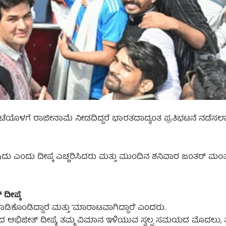
ಂಟೆಯೊಳಗೆ ರಾಜೀನಾಮೆ ನೀಡದಿದ್ದರೆ ಭಾರತದಾದ್ಯಂತ ಪ್ರತಿಭಟನೆ ನಡೆಸ
 ಎಂದು ದೀಪ್ಕೆ ಎಚ್ಚರಿಸಿದರು ಮತ್ತು ಮುಂದಿನ ಶನಿವಾರ ಜಂತರ್ ಮಂತರ್
ದೀಪ್ಕೆ
ಿಕೊಂಡಿದ್ದಾರೆ ಮತ್ತು ‘ಮಾರಾಟವಾಗಿದ್ದಾರೆ’ ಎಂದರು.
ಮಿಸಿದ ಅಭಿಜೀತ್ ದೀಪ್ಕೆ, ತಮ್ಮ ವಿಮಾನ ಇಳಿಯುವ ಸ್ವಲ್ಪ ಸಮಯದ ಮೊದಲು, 