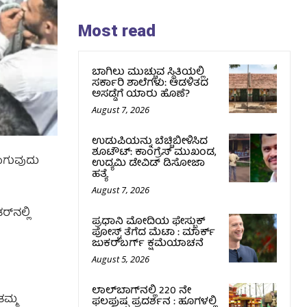
Most read
ಬಾಗಿಲು ಮುಚ್ಚುವ ಸ್ಥಿತಿಯಲ್ಲಿ
ಸರ್ಕಾರಿ ಶಾಲೆಗಳು: ಆಡಳಿತದ
ಅಸಡ್ಡೆಗೆ ಯಾರು ಹೊಣೆ?
August 7, 2026
ಉಡುಪಿಯನ್ನು ಬೆಚ್ಚಿಬೀಳಿಸಿದ
ಶೂಟೌಟ್‌: ಕಾಂಗ್ರೆಸ್‌ ಮುಖಂಡ,
ಲಾಗುವುದು
ಉದ್ಯಮಿ ಡೇವಿಡ್ ಡಿಸೋಜಾ
ಹತ್ಯೆ
August 7, 2026
‌ನಲ್ಲಿ
ಪ್ರಧಾನಿ ಮೋದಿಯ ಫೇಸ್ಬುಕ್‌
ಪೋಸ್ಟ್‌ ತೆಗೆದ ಮೆಟಾ : ಮಾರ್ಕ್
ಜುಕರ್‌ಬರ್ಗ್ ಕ್ಷಮೆಯಾಚನೆ
August 5, 2026
ಲಾಲ್‍ಬಾಗ್‍ನಲ್ಲಿ 220 ನೇ
ತಮ್ಮ
ಫಲಪುಷ್ಪ ಪ್ರದರ್ಶನ : ಹೂಗಳಲ್ಲಿ