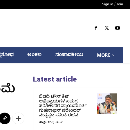
Sign in / Join
್ಯಶೋಧ
ಅಂಕಣ
ಸಂಪಾದಕೀಯ
MORE
Latest article
ಾಮೆ
ಬಿಡದಿ ಟೌನ್ ಶಿಪ್
ಅಭಿಪ್ರಾಯಗಳ ಸಮಗ್ರ
ಪರಿಶೀಲನೆಗೆ ನ್ಯಾಯಮೂರ್ತಿ
ಗುಹನಾಥನ್ ನರೇಂದರ್
ನೇತೃತ್ವದ ಸಮಿತಿ ರಚನೆ
August 8, 2026