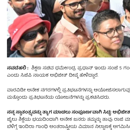
ನವದೆಹಲಿ :
ಶಿಕ್ಷಣ ಸಚಿವ ಧರ್ಮೇಂದ್ರ ಪ್ರಧಾನ್ ಇಂದು ಸಂಜೆ 5 ಗ
ಎಂದು ಸಿಜೆಪಿ ನಾಯಕ ಅಭಿಜೀತ್ ದೀಪ್ಕೆ ಹೇಳಿದ್ದಾರೆ.
ವಾರವಿಡೀ ಅನೇಕ ನಗರಗಳಲ್ಲಿ ಪ್ರತಿಭಟನೆಗಳನ್ನು ಆಯೋಜಿಸಲಾಗುವುದು
ಮತ್ತೊಂದು ಪ್ರತಿಭಟನೆಯ ಯೋಜನೆಗಳನ್ನು ಪ್ರಕಟಿಸಿದರು.
ನನ್ನ ಸ್ವಾತಂತ್ರ್ಯವನ್ನು ತ್ಯಾಗ ಮಾಡಲು ಸಂಪೂರ್ಣವಾಗಿ ಸಿದ್ಧ: ಅಭಿಜೀತ್ 
ಜೈಲು ಶಿಕ್ಷೆಯ ಭಯದಿಂದಾಗಿ ಅನೇಕ ಜನರು ತಮ್ಮನ್ನು ತಾವು ರಾಜಿ ಮಾಡ
ಬೆಳಿಗ್ಗೆ ಇಂದಿರಾ ಗಾಂಧಿ ಅಂತರಾಷ್ಟ್ರೀಯ ವಿಮಾನ ನಿಲ್ದಾಣಕ್ಕೆ ಆಗ