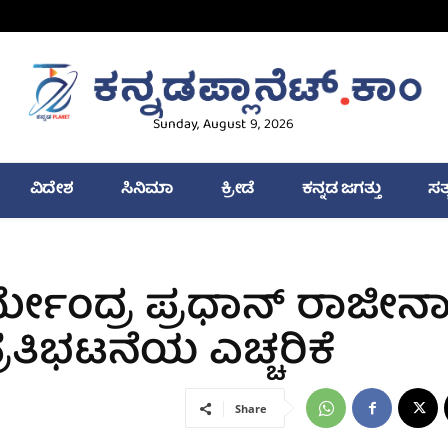
Sunday, August 9, 2026
ವಿದೇಶ
ಸಿನಿಮಾ
ಕ್ರೀಡೆ
ಕನ್ನಡ ಜಗತ್ತು
ಸತ
ಮೇಂದ್ರ ಪ್ರಧಾನ್‌ ರಾಜೀನ
್ರತಿಭಟನೆಯ ಎಚ್ಚರಿಕೆ
Share