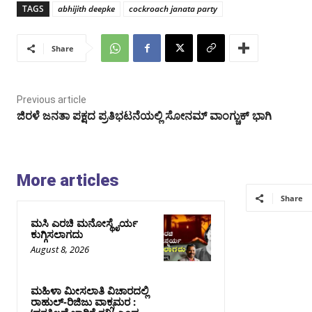
TAGS
abhijith deepke
cockroach janata party
Share
Previous article
ಜಿರಳೆ ಜನತಾ ಪಕ್ಷದ ಪ್ರತಿಭಟನೆಯಲ್ಲಿ ಸೋನಮ್ ವಾಂಗ್ಚುಕ್ ಭಾಗಿ
More articles
Share
ಮಸಿ ಎರಚಿ ಮನೋಸ್ಥೈರ್ಯ
ಕುಗ್ಗಿಸಲಾಗದು
August 8, 2026
ಮಹಿಳಾ ಮೀಸಲಾತಿ ವಿಚಾರದಲ್ಲಿ
ರಾಹುಲ್‌-ರಿಜಿಜು ವಾಕ್ಸಮರ :