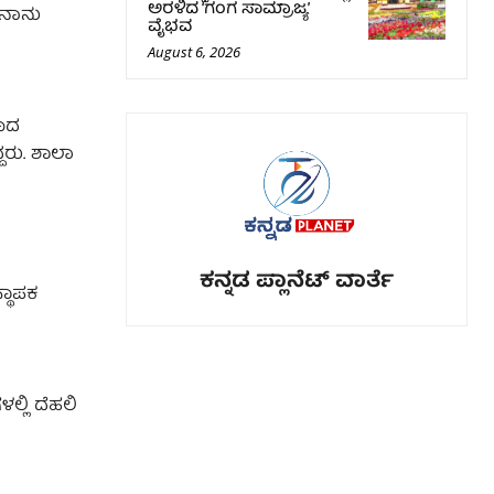
ಅರಳಿದ ‘ಗಂಗ ಸಾಮ್ರಾಜ್ಯ’
ು ನಾನು
ವೈಭವ
August 6, 2026
ರಾದ
ದರು. ಶಾಲಾ
ಕನ್ನಡ ಪ್ಲಾನೆಟ್ ವಾರ್ತೆ
್ಥಾಪಕ
ಲ್ಲಿ ದೆಹಲಿ