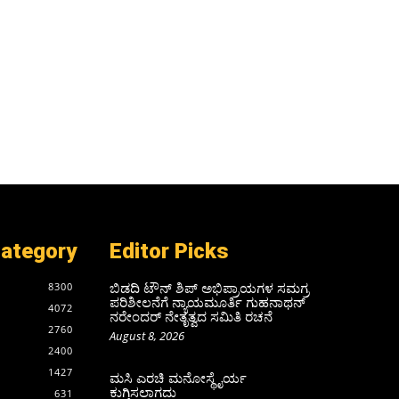
Category
Editor Picks
ಬಿಡದಿ ಟೌನ್ ಶಿಪ್ ಅಭಿಪ್ರಾಯಗಳ ಸಮಗ್ರ
8300
ಪರಿಶೀಲನೆಗೆ ನ್ಯಾಯಮೂರ್ತಿ ಗುಹನಾಥನ್
4072
ನರೇಂದರ್ ನೇತೃತ್ವದ ಸಮಿತಿ ರಚನೆ
2760
August 8, 2026
2400
1427
ಮಸಿ ಎರಚಿ ಮನೋಸ್ಥೈರ್ಯ
ಕುಗ್ಗಿಸಲಾಗದು
631