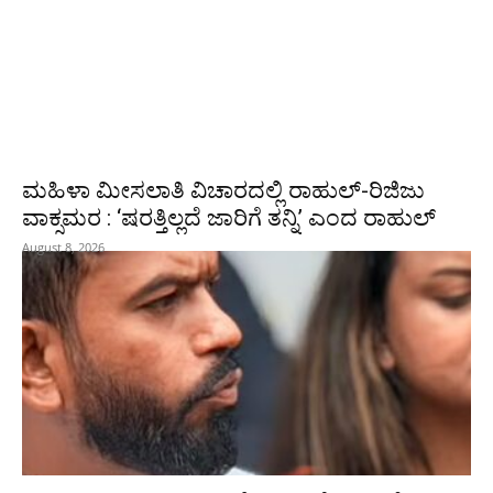
ಮಹಿಳಾ ಮೀಸಲಾತಿ ವಿಚಾರದಲ್ಲಿ ರಾಹುಲ್‌-ರಿಜಿಜು
ವಾಕ್ಸಮರ : ‘ಷರತ್ತಿಲ್ಲದೆ ಜಾರಿಗೆ ತನ್ನಿ’ ಎಂದ ರಾಹುಲ್‌
August 8, 2026