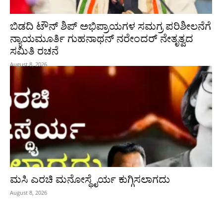
ಬಿಡದಿ ಟೌನ್ ಶಿಪ್ ಅಭಿಪ್ರಾಯಗಳ ಸಮಗ್ರ ಪರಿಶೀಲನೆಗೆ
ನ್ಯಾಯಮೂರ್ತಿ ಗುಹನಾಥನ್ ನರೇಂದರ್ ನೇತೃತ್ವದ
ಸಮಿತಿ ರಚನೆ
August 8, 2026
ಮಸಿ ಎರಚಿ ಮನೋಸ್ಥೈರ್ಯ ಕುಗ್ಗಿಸಲಾಗದು
August 8, 2026