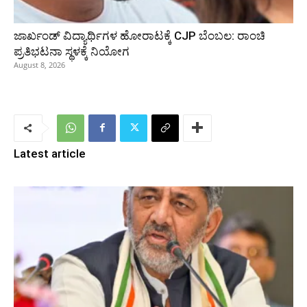
ಜಾರ್ಖಂಡ್‌ ವಿದ್ಯಾರ್ಥಿಗಳ ಹೋರಾಟಕ್ಕೆ CJP ಬೆಂಬಲ: ರಾಂಚಿ
ಪ್ರತಿಭಟನಾ ಸ್ಥಳಕ್ಕೆ ನಿಯೋಗ
August 8, 2026
Latest article