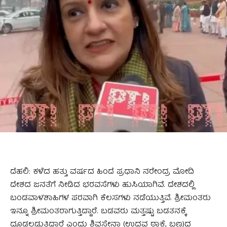
ದೆಹಲಿ: ಕಳೆದ ಹತ್ತು ವರ್ಷದ ಹಿಂದೆ ಪ್ರಧಾನಿ ನರೇಂದ್ರ ಮೋದಿ
ದೇಶದ ಜನತೆಗೆ ನೀಡಿದ ಭರವಸೆಗಳು ಹುಸಿಯಾಗಿವೆ. ದೇಶದಲ್ಲಿ
ಬಂಡವಾಳಶಾಹಿಗಳ ಪರವಾಗಿ ಕೆಲಸಗಳು ನಡೆಯುತ್ತಿವೆ. ಶ್ರೀಮಂತರು
ಇನ್ನೂ ಶ್ರೀಮಂತರಾಗುತ್ತಿದ್ದಾರೆ. ಬಡವರು ಮತ್ತಷ್ಟು ಬಡತನಕ್ಕೆ
ದೂಡಲ್ಪಡುತ್ತಿದ್ದಾರೆ ಎಂದು ಶಿವಸೇನಾ (ಉದ್ಧವ ಠಾಕ್ರೆ ಬಣ)ದ