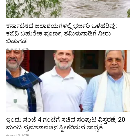
ಕರ್ನಾಟಕದ ಜಲಾಶಯಗಳಲ್ಲಿ ಭರ್ಜರಿ ಒಳಹರಿವು:
ಕಬಿನಿ ಬಹುತೇಕ ಪೂರ್ಣ, ತಮಿಳುನಾಡಿಗೆ ನೀರು
ಬಿಡುಗಡೆ
August 3, 2026
ಇಂದು ಸಂಜೆ 4 ಗಂಟೆಗೆ ಸಚಿವ ಸಂಪುಟ ವಿಸ್ತರಣೆ, 20
ಮಂದಿ ಪ್ರಮಾಣವಚನ ಸ್ವೀಕರಿಸುವ ಸಾಧ್ಯತೆ
August 3, 2026