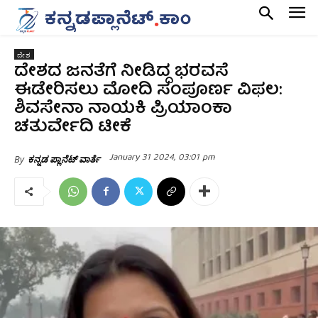
ದೇಶ
ದೇಶದ ಜನತೆಗೆ ನೀಡಿದ್ದ ಭರವಸೆ
ಈಡೇರಿಸಲು ಮೋದಿ ಸಂಪೂರ್ಣ ವಿಫಲ:
ಶಿವಸೇನಾ ನಾಯಕಿ ಪ್ರಿಯಾಂಕಾ
ಚತುರ್ವೇದಿ ಟೀಕೆ
January 31 2024, 03:01 pm
By
ಕನ್ನಡ ಪ್ಲಾನೆಟ್ ವಾರ್ತೆ