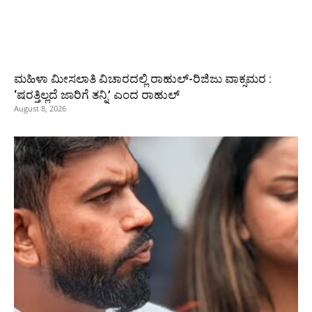
ಮಹಿಳಾ ಮೀಸಲಾತಿ ವಿಚಾರದಲ್ಲಿ ರಾಹುಲ್‌-ರಿಜಿಜು ವಾಕ್ಸಮರ :
‘ಷರತ್ತಿಲ್ಲದೆ ಜಾರಿಗೆ ತನ್ನಿ’ ಎಂದ ರಾಹುಲ್‌
August 8, 2026