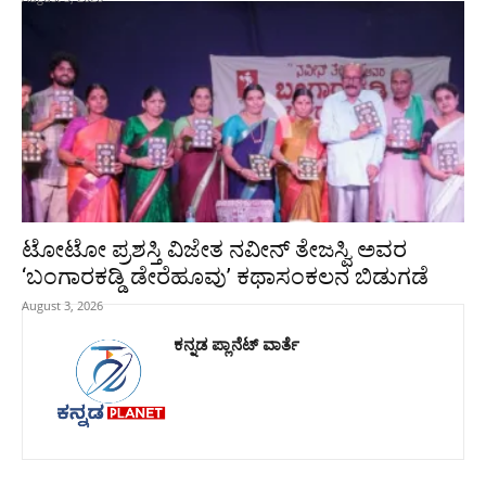
ಟೋಟೋ ಪ್ರಶಸ್ತಿ ವಿಜೇತ ನವೀನ್ ತೇಜಸ್ವಿ ಅವರ
‘ಬಂಗಾರಕಡ್ಡಿ ಡೇರೆಹೂವು’ ಕಥಾಸಂಕಲನ ಬಿಡುಗಡೆ
August 3, 2026
ಕನ್ನಡ ಪ್ಲಾನೆಟ್ ವಾರ್ತೆ