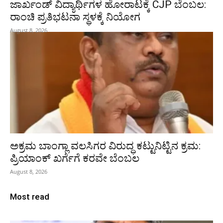
ಜಾರ್ಖಂಡ್‌ ವಿದ್ಯಾರ್ಥಿಗಳ ಹೋರಾಟಕ್ಕೆ CJP ಬೆಂಬಲ:
ರಾಂಚಿ ಪ್ರತಿಭಟನಾ ಸ್ಥಳಕ್ಕೆ ನಿಯೋಗ
August 8, 2026
ಅಕ್ರಮ ಬಾಂಗ್ಲಾ ವಲಸಿಗರ ವಿರುದ್ಧ ಕಟ್ಟುನಿಟ್ಟಿನ ಕ್ರಮ:
ಪ್ರಿಯಾಂಕ್ ಖರ್ಗೆಗೆ ಕರವೇ ಬೆಂಬಲ
August 8, 2026
Most read