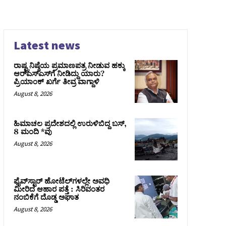
Latest news
ರಾಷ್ಟ್ರನಿಷ್ಠೆಯ ಪ್ರಮಾಣಪತ್ರ ನೀಡುವ ಹಕ್ಕು
ಆರ್‌ಎಸ್‌ಎಸ್‌ಗೆ ನೀಡಿದ್ದು ಯಾರು?
ಪ್ರಿಯಾಂಕ್ ಖರ್ಗೆ ತೀವ್ರ ವಾಗ್ದಾಳಿ
August 8, 2026
ಹಿಮಾಚಲ ಪ್ರದೇಶದಲ್ಲಿ ಉರುಳಿಬಿದ್ದ ಬಸ್‌,
8 ಮಂದಿ *ವು
August 8, 2026
ಫೈವ್‌ಸ್ಟಾರ್ ಹೋಟೆಲ್‌ಗಳಲ್ಲೇ ಅವಧಿ
ಮೀರಿದ ಆಹಾರ ಪತ್ತೆ : ಸಿರಿವಂತರ
ನಂಬಿಕೆಗೆ ದೊಡ್ಡ ಅಘಾತ
August 8, 2026