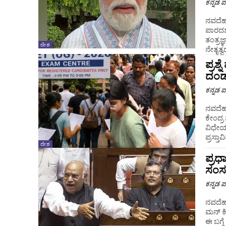
ಕನ್ನಡ ಪ್
ನವದೆಹಲಿ
ಪಾರದರ
ತಂತ್ರ
ದೇಶ
ನೇತೃತ್ವದ
ಪ್ರಶ
ದಂಡ,
ಕನ್ನಡ ಪ್
ನವದೆಹಲಿ : ಪರೀಕ್ಷಾ ಅಕ್ರಮಗಳನ್ನು ತಡೆಗಟ್ಟುವ ಸ
ಕೇಂದ್ರ
ವಿಧೇಯ
ಪ್ರಸ್ತಾವಿ
ದೇಶ
ಪ್ರಧ
ಸಂಸತ
ಕನ್ನಡ ಪ್
ನವದೆಹಲ
ಮನ್ ಕಿ
ಈ ಬಗ್ಗ