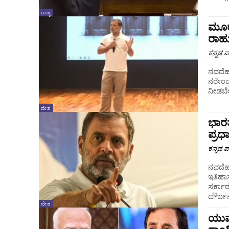
ರಾಜ್ಯ
ಮೂರು
ರಾಹು
ಕನ್ನಡ ಪ್
ನವದೆಹಲ
ನರೇಂದ್
ನೀಡಬೇಕ
ದೇಶ
ಭಾರ
ಪ್ರಧ
ಕನ್ನಡ ಪ್
ನವದೆಹಲಿ : ಕಾಂಗ್ರೆಸ್ ನಾಯಕ ರಾಹುಲ್ ಗಾಂಧಿ 
ಇತಿಹಾಸ
ಸರ್ಕಾರ
ದೌರ್ಜನ್
ದೇಶ
ಯುವಶ