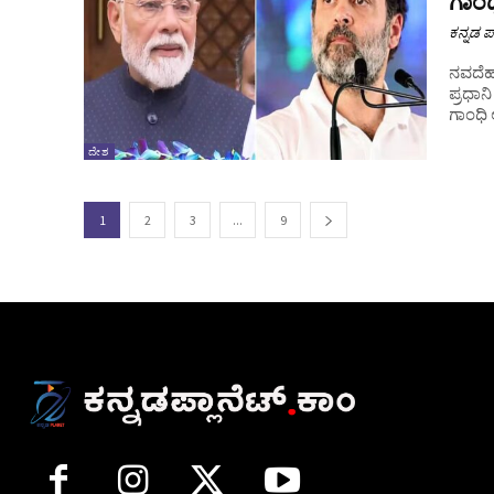
ಗಾಂಧ
ಕನ್ನಡ ಪ್
ನವದೆಹಲಿ : ಭಾರತದ ಬೆಳೆಯುತ್ತಿರುವ ಬಾಹ್ಯಾಕಾಶ ಸ
ಪ್ರಧಾ
ಗಾಂಧಿ ಅ
ದೇಶ
1
2
3
...
9