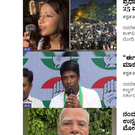
ಪ್ರ
25 ವ
ಕನ್ನಡ ಪ್
ನವದೆಹಲ
ಕಾಕ್‌ರ
ಮೋದಿ ವ
ದೇಶ
“ಈಗ 
ಮಾಜಿ
ಕನ್ನಡ ಪ್
ನವದೆಹಲ
ಕಣ್ಣನ
ಸರ್ಕಾರ
ದೇಶ
ನಂದನ
ಉನ್ನ
ಮೋದ