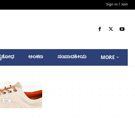
Sign in / Join
್ಯಶೋಧ
ಅಂಕಣ
ಸಂಪಾದಕೀಯ
MORE