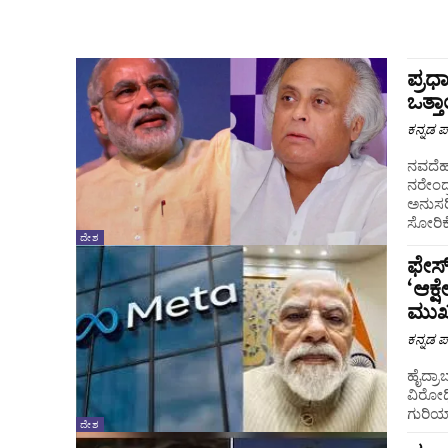
ಪ್ರಧ
ಒತ್
ಕನ್ನಡ ಪ್
ನವದೆಹಲಿ : ಹಿರಿಯ ಕಾಂಗ್ರೆಸ್ ನಾಯಕ ಜೈರಾಮ್ ರ
ನರೇಂದ್
ಅನುಸರಿಸ
ಸೋರಿಕೆ
ದೇಶ
ಫೇಸ್‌
‘ಆಕ್
ಮುಖ್
ಕನ್ನಡ ಪ್
ಹೈದ್ರಾಬಾದ್‌ : 'ಕಾಕ್ರೋಚ್ ಜನತಾ ಪಾರ್ಟಿ' (CJP)
ವಿರೋಧಿ
ಗುರಿಯಾ
ದೇಶ