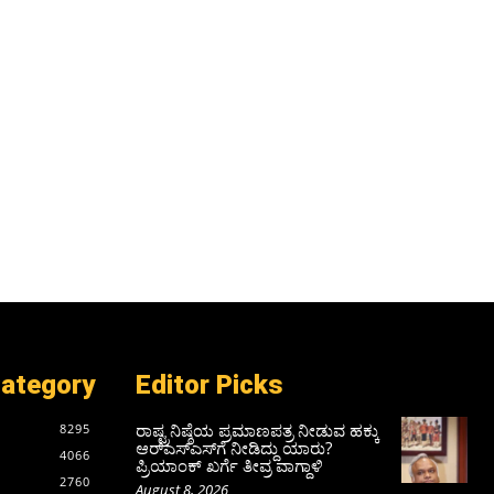
Category
Editor Picks
ರಾಷ್ಟ್ರನಿಷ್ಠೆಯ ಪ್ರಮಾಣಪತ್ರ ನೀಡುವ ಹಕ್ಕು
8295
ಆರ್‌ಎಸ್‌ಎಸ್‌ಗೆ ನೀಡಿದ್ದು ಯಾರು?
4066
ಪ್ರಿಯಾಂಕ್ ಖರ್ಗೆ ತೀವ್ರ ವಾಗ್ದಾಳಿ
2760
August 8, 2026