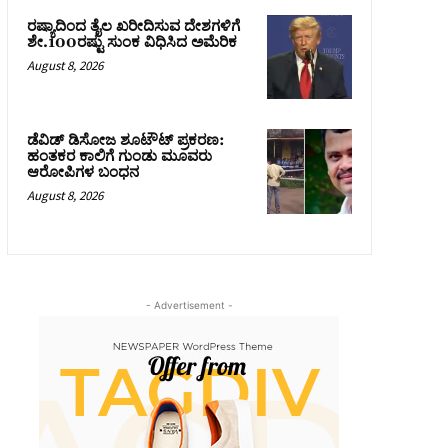
ರಷ್ಯಾದಿಂದ ತೈಲ ಖರೀದಿಸುವ ದೇಶಗಳಿಗೆ
ಶೇ.100ರಷ್ಟು ಸುಂಕ ವಿಧಿಸಿದ ಅಮೆರಿಕ
August 8, 2026
ಡೆವಿಡ್ ಡಿಸೋಜ ಶೂಟೌಟ್ ಪ್ರಕರಣ:
ಹಂತಕರ ಕಾಲಿಗೆ ಗುಂಡು ಮೂವರು
ಆರೋಪಿಗಳ ಬಂಧನ
August 8, 2026
- Advertisement -