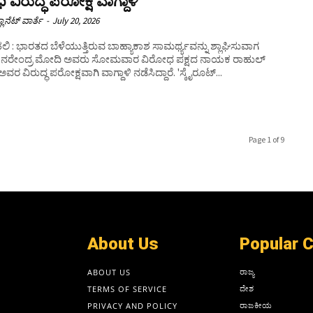
ಿ ವಿರುದ್ಧ ಪರೋಕ್ಷ ವಾಗ್ದಾಳಿ
ಲಾನೆಟ್ ವಾರ್ತೆ
-
July 20, 2026
ಾಮರ್ಥ್ಯವನ್ನು ಶ್ಲಾಘಿಸುವಾಗ
ನಿ ನರೇಂದ್ರ ಮೋದಿ ಅವರು ಸೋಮವಾರ ವಿರೋಧ ಪಕ್ಷದ ನಾಯಕ ರಾಹುಲ್
ವರ ವಿರುದ್ಧ ಪರೋಕ್ಷವಾಗಿ ವಾಗ್ದಾಳಿ ನಡೆಸಿದ್ದಾರೆ. 'ಸ್ಕೈರೂಟ್...
Page 1 of 9
About Us
Popular 
ರಾಜ್ಯ
ABOUT US
ದೇಶ
TERMS OF SERVICE
ರಾಜಕೀಯ
PRIVACY AND POLICY