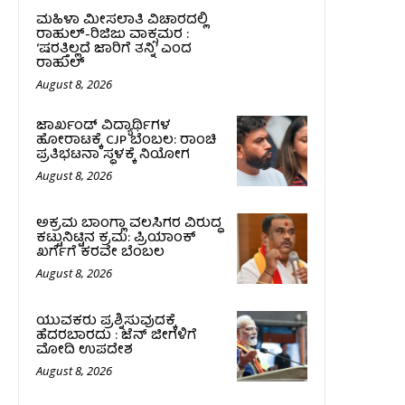
ಮಹಿಳಾ ಮೀಸಲಾತಿ ವಿಚಾರದಲ್ಲಿ
ರಾಹುಲ್‌-ರಿಜಿಜು ವಾಕ್ಸಮರ :
‘ಷರತ್ತಿಲ್ಲದೆ ಜಾರಿಗೆ ತನ್ನಿ’ ಎಂದ
ರಾಹುಲ್‌
August 8, 2026
ಜಾರ್ಖಂಡ್‌ ವಿದ್ಯಾರ್ಥಿಗಳ
ಹೋರಾಟಕ್ಕೆ CJP ಬೆಂಬಲ: ರಾಂಚಿ
ಪ್ರತಿಭಟನಾ ಸ್ಥಳಕ್ಕೆ ನಿಯೋಗ
August 8, 2026
ಅಕ್ರಮ ಬಾಂಗ್ಲಾ ವಲಸಿಗರ ವಿರುದ್ಧ
ಕಟ್ಟುನಿಟ್ಟಿನ ಕ್ರಮ: ಪ್ರಿಯಾಂಕ್
ಖರ್ಗೆಗೆ ಕರವೇ ಬೆಂಬಲ
August 8, 2026
ಯುವಕರು ಪ್ರಶ್ನಿಸುವುದಕ್ಕೆ
ಹೆದರಬಾರದು : ಜೆನ್‌ ಜೀಗಳಿಗೆ
ಮೋದಿ ಉಪದೇಶ
August 8, 2026