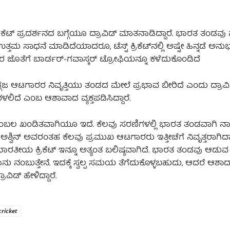
ಕೆಟ್ ಪ್ರದರ್ಶನದ ಬಗ್ಗೆಯೂ ದ್ರಾವಿಡ್ ಮಾತನಾಡಿದ್ದಾರೆ. ಭಾರತ ತಂಡವು
ದು ಉತ್ತಮ ಸಾಧನೆ ಮಾಡಿದೆಯಾದರೂ, ಟೆಸ್ಟ್ ಕ್ರಿಕೆಟ್‌ನಲ್ಲಿ ಅಷ್ಟೇ ಹಿನ್ನಡೆ ಅನುಭ
ವುದರ ಜೊತೆಗೆ ಬಾರ್ಡರ್-ಗವಾಸ್ಕರ್ ಟ್ರೋಫಿಯನ್ನೂ ಕಳೆದುಕೊಂಡಿದೆ
ಿಗ್ಗಜ ಆಟಗಾರರ ನಿವೃತ್ತಿಯು ತಂಡದ ಮೇಲೆ ಪ್ರಭಾವ ಬೀರಿದೆ ಎಂದು ದ್ರಾವಿ
ಳಲಿದೆ ಎಂಬ ಆಶಾವಾದ ವ್ಯಕ್ತಪಡಿಸಿದ್ದಾರೆ.
ಸುವ ಹಂಬಲ ಖಂಡಿತವಾಗಿಯೂ ಇದೆ. ಕೆಲವು ಸರಣಿಗಳಲ್ಲಿ ಭಾರತ ತಂಡವಾಗಿ ನಾವು
ು ಅಶ್ವಿನ್ ಅವರಂತಹ ಕೆಲವು ಪ್ರಮುಖ ಆಟಗಾರರು ಇತ್ತೀಚೆಗೆ ನಿವೃತ್ತರಾಗಿದ್
ರತೀಯ ಕ್ರಿಕೆಟ್ ಇನ್ನೂ ಅತ್ಯಂತ ಬಲಿಷ್ಠವಾಗಿದೆ. ಭಾರತ ತಂಡವು ಆಡುವ
ು ನಂಬುತ್ತೇನೆ. ಇದಕ್ಕೆ ಸ್ವಲ್ಪ ಸಮಯ ತೆಗೆದುಕೊಳ್ಳಬಹುದು, ಆದರೆ ಆ
ವಿಡ್ ಹೇಳಿದ್ದಾರೆ.
cricket