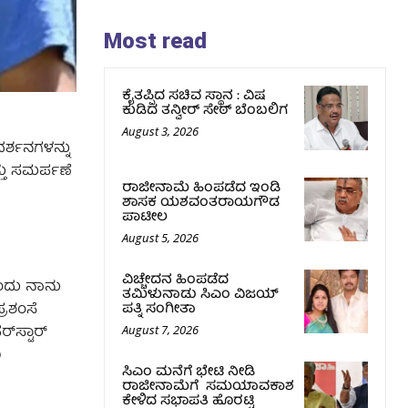
Most read
ಕೈತಪ್ಪಿದ ಸಚಿವ ಸ್ಥಾನ : ವಿಷ
ಕುಡಿದ ತನ್ವೀರ್‌ ಸೇಠ್‌ ಬೆಂಬಲಿಗ
August 3, 2026
ರ್ಶನಗಳನ್ನು
್ತು ಸಮರ್ಪಣೆ
ರಾಜೀನಾಮೆ ಹಿಂಪಡೆದ ಇಂಡಿ
ಶಾಸಕ ಯಶವಂತರಾಯಗೌಡ
ಪಾಟೀಲ
August 5, 2026
ವಿಚ್ಚೇದನ ಹಿಂಪಡೆದ
ಎಂದು ನಾನು
ತಮಿಳುನಾಡು ಸಿಎಂ ವಿಜಯ್‌
ಪತ್ನಿ ಸಂಗೀತಾ
್ರಶಂಸೆ
‌ಸ್ಟಾರ್
August 7, 2026
ೂ
ಸಿಎಂ ಮನೆಗೆ ಭೇಟಿ ನೀಡಿ
ರಾಜೀನಾಮೆಗೆ ಸಮಯಾವಕಾಶ
ಕೇಳಿದ ಸಭಾಪತಿ ಹೊರಟ್ಟಿ