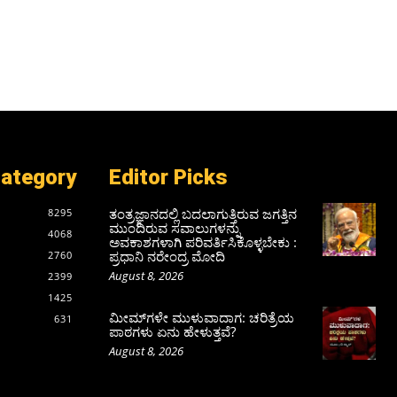
Category
Editor Picks
ತಂತ್ರಜ್ಞಾನದಲ್ಲಿ ಬದಲಾಗುತ್ತಿರುವ ಜಗತ್ತಿನ
8295
ಮುಂದಿರುವ ಸವಾಲುಗಳನ್ನು
4068
ಅವಕಾಶಗಳಾಗಿ ಪರಿವರ್ತಿಸಿಕೊಳ್ಳಬೇಕು :
ಪ್ರಧಾನಿ ನರೇಂದ್ರ ಮೋದಿ
2760
August 8, 2026
2399
1425
ಮೀಮ್‌ಗಳೇ ಮುಳುವಾದಾಗ: ಚರಿತ್ರೆಯ
631
ಪಾಠಗಳು ಏನು ಹೇಳುತ್ತವೆ?
August 8, 2026