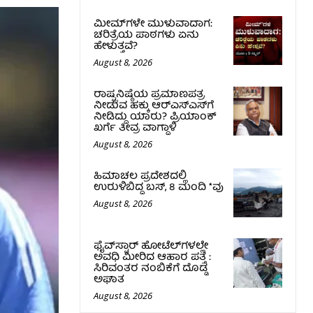
ಮೀಮ್‌ಗಳೇ ಮುಳುವಾದಾಗ:
ಚರಿತ್ರೆಯ ಪಾಠಗಳು ಏನು
ಹೇಳುತ್ತವೆ?
August 8, 2026
ರಾಷ್ಟ್ರನಿಷ್ಠೆಯ ಪ್ರಮಾಣಪತ್ರ
ನೀಡುವ ಹಕ್ಕು ಆರ್‌ಎಸ್‌ಎಸ್‌ಗೆ
ನೀಡಿದ್ದು ಯಾರು? ಪ್ರಿಯಾಂಕ್
ಖರ್ಗೆ ತೀವ್ರ ವಾಗ್ದಾಳಿ
August 8, 2026
ಹಿಮಾಚಲ ಪ್ರದೇಶದಲ್ಲಿ
ಉರುಳಿಬಿದ್ದ ಬಸ್‌, 8 ಮಂದಿ *ವು
August 8, 2026
ಫೈವ್‌ಸ್ಟಾರ್ ಹೋಟೆಲ್‌ಗಳಲ್ಲೇ
ಅವಧಿ ಮೀರಿದ ಆಹಾರ ಪತ್ತೆ :
ಸಿರಿವಂತರ ನಂಬಿಕೆಗೆ ದೊಡ್ಡ
ಅಘಾತ
August 8, 2026