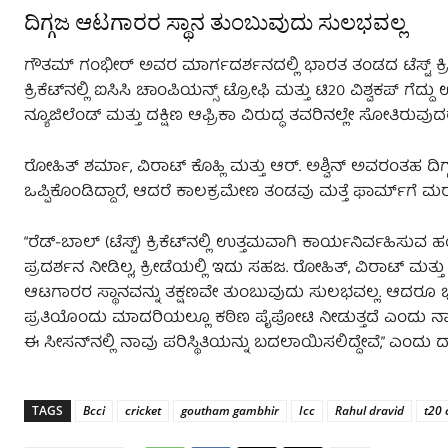
ದಿಗ್ಗಜ ಆಟಗಾರರ ಸ್ಥಾನ ತುಂಬುವುದು ಸುಲಭವಲ್ಲ
ಗೌತಮ್ ಗಂಭೀರ್ ಅವರ ಮಾರ್ಗದರ್ಶನದಲ್ಲಿ ಭಾರತ ತಂಡದ ಟೆಸ್ಟ್ ಕ್ರಿ
ಕ್ರಿಕೆಟ್‌ನಲ್ಲಿ ಐಸಿಸಿ ಚಾಂಪಿಯನ್ಸ್ ಟ್ರೋಫಿ ಮತ್ತು ಟಿ20 ವಿಶ್ವಕಪ್ ಗೆದ್
ನ್ಯೂಜಿಲೆಂಡ್ ಮತ್ತು ದಕ್ಷಿಣ ಆಫ್ರಿಕಾ ವಿರುದ್ಧ ತವರಿನಲ್ಲೇ ಸೋತಿರು
ರೋಹಿತ್ ಶರ್ಮಾ, ವಿರಾಟ್ ಕೊಹ್ಲಿ ಮತ್ತು ಆರ್. ಅಶ್ವಿನ್ ಅವರಂತಹ ದ
ಒಪ್ಪಿಕೊಂಡಿದ್ದಾರೆ, ಆದರೆ ಕಾಲಕ್ರಮೇಣ ತಂಡವು ಮತ್ತೆ ಫಾರ್ಮ್‌ಗೆ ಮರ
“ರೆಡ್-ಬಾಲ್ (ಟೆಸ್ಟ್) ಕ್ರಿಕೆಟ್‌ನಲ್ಲಿ ಉತ್ತಮವಾಗಿ ಕಾರ್ಯನಿರ್ವಹಿ
ಪ್ರದರ್ಶನ ನೀಡಿಲ್ಲ, ಕ್ರೀಡೆಯಲ್ಲಿ ಇದು ಸಹಜ. ರೋಹಿತ್, ವಿರಾಟ್ ಮತ್ತ
ಆಟಗಾರರ ಸ್ಥಾನವನ್ನು ತಕ್ಷಣವೇ ತುಂಬುವುದು ಸುಲಭವಲ್ಲ. ಆದರೂ ಭಾ
ಪ್ರತಿಯೊಂದು ಮಾದರಿಯಲ್ಲೂ ಕಠಿಣ ಪೈಪೋಟಿ ನೀಡುತ್ತದೆ ಎಂದು ನಾನ
ಈ ಸೀಸನ್‌ನಲ್ಲಿ ನಾವು ಪರಿಸ್ಥಿತಿಯನ್ನು ಬದಲಾಯಿಸಲಿದ್ದೇವೆ,” ಎಂದು ದ್ರಾ
TAGS
Bcci
cricket
goutham gambhir
Icc
Rahul dravid
t20 