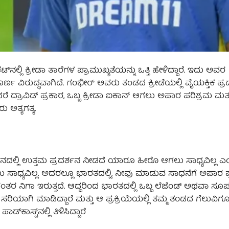
‌ನಲ್ಲಿ ಕ್ರೀಡಾ ತಾರೆಗಳ ಪ್ರಾಮುಖ್ಯತೆಯನ್ನು ಒತ್ತಿ ಹೇಳಿದ್ದಾರೆ. ಇದು ಅವರ
ವಿರುದ್ಧವಾಗಿದೆ. ಗಂಭೀರ್ ಅವರು ತಂಡದ ಕ್ರೀಡೆಯಲ್ಲಿ ವೈಯಕ್ತಿಕ ಪ್ರದ
ರೆ ದ್ರಾವಿಡ್ ಪ್ರಕಾರ, ಒಬ್ಬ ಕ್ರೀಡಾ ಐಕಾನ್ ಆಗಲು ಅಪಾರ ಪರಿಶ್ರಮ ಮತ
ಅತ್ಯಗತ್ಯ.
ದಾನದಲ್ಲಿ ಉತ್ತಮ ಪ್ರದರ್ಶನ ನೀಡದೆ ಯಾರೂ ಹೀರೊ ಆಗಲು ಸಾಧ್ಯವಿಲ್ಲ 
ಲು ಸಾಧ್ಯವಿಲ್ಲ. ಅದರಲ್ಲೂ ಭಾರತದಲ್ಲಿ, ನೀವು ಮಾಡುವ ಸಾಧನೆಗೆ ಅಪಾರ ಪ
ತರ ನಿಗಾ ಇರುತ್ತದೆ. ಆದ್ದರಿಂದ ಭಾರತದಲ್ಲಿ ಒಬ್ಬ ಲೆಜೆಂಡ್ ಅಥವಾ ಸೂಪರ್
ಸರಿಯಾಗಿ ಮಾಡಿದ್ದಾರೆ ಮತ್ತು ಆ ಪ್ರಕ್ರಿಯೆಯಲ್ಲಿ ತಮ್ಮ ತಂಡದ ಗೆಲುವಿಗ
್‌ಕಾಸ್ಟ್‌ನಲ್ಲಿ ತಿಳಿಸಿದ್ದಾರೆ