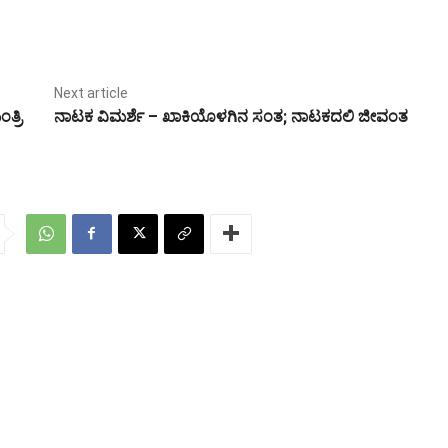
Next article
ತ್ರಿ
ನಾಟಕ ವಿಮರ್ಶೆ – ಖಾಕಿಯೊಳಗಿನ ಸಂತ; ನಾಟಕದಲಿ ಜೀವಂತ