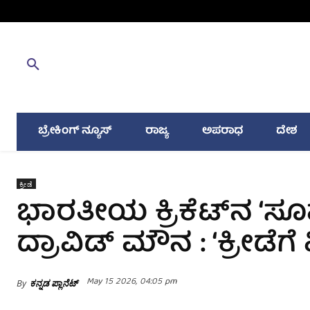
ಬ್ರೇಕಿಂಗ್ ನ್ಯೂಸ್
ರಾಜ್ಯ
ಅಪರಾಧ
ದೇಶ
ಕ್ರೀಡೆ
ಭಾರತೀಯ ಕ್ರಿಕೆಟ್‌ನ ‘ಸೂಪರ್
ದ್ರಾವಿಡ್ ಮೌನ : ‘ಕ್ರೀಡೆಗ
May 15 2026, 04:05 pm
By
ಕನ್ನಡ ಪ್ಲಾನೆಟ್