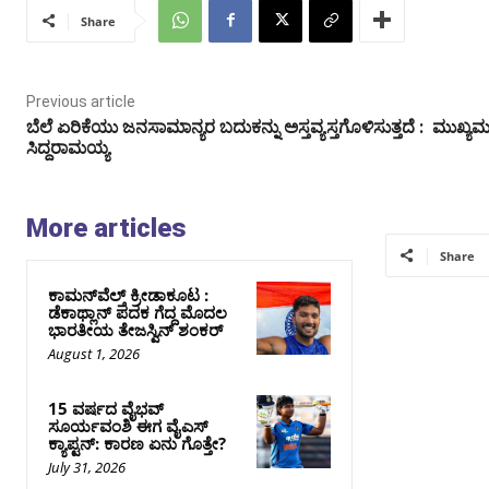
Share
Previous article
ಬೆಲೆ ಏರಿಕೆಯು ಜನಸಾಮಾನ್ಯರ ಬದುಕನ್ನು ಅಸ್ತವ್ಯಸ್ತಗೊಳಿಸುತ್ತದೆ : ಮುಖ್ಯಮಂ
ಸಿದ್ದರಾಮಯ್ಯ
More articles
Share
ಕಾಮನ್‌ವೆಲ್ತ್ ಕ್ರೀಡಾಕೂಟ :
ಡೆಕಾಥ್ಲಾನ್ ಪದಕ ಗೆದ್ದ ಮೊದಲ
ಭಾರತೀಯ ತೇಜಸ್ವಿನ್ ಶಂಕರ್
August 1, 2026
15 ವರ್ಷದ ವೈಭವ್
ಸೂರ್ಯವಂಶಿ ಈಗ ವೈಎಸ್
ಕ್ಯಾಪ್ಟನ್: ಕಾರಣ ಏನು ಗೊತ್ತೇ?
July 31, 2026