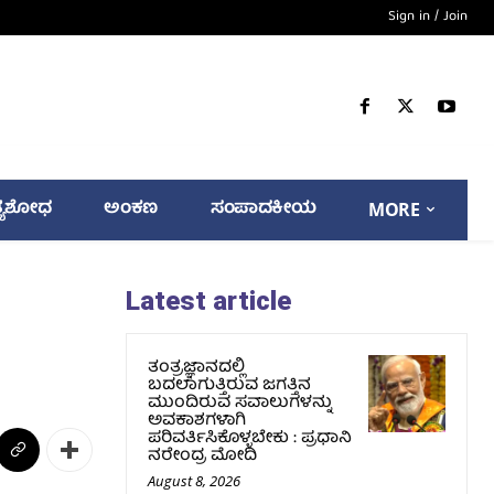
Sign in / Join
್ಯಶೋಧ
ಅಂಕಣ
ಸಂಪಾದಕೀಯ
MORE
Latest article
ತಂತ್ರಜ್ಞಾನದಲ್ಲಿ
ಬದಲಾಗುತ್ತಿರುವ ಜಗತ್ತಿನ
ಮುಂದಿರುವ ಸವಾಲುಗಳನ್ನು
ಅವಕಾಶಗಳಾಗಿ
ಪರಿವರ್ತಿಸಿಕೊಳ್ಳಬೇಕು : ಪ್ರಧಾನಿ
ನರೇಂದ್ರ ಮೋದಿ
August 8, 2026