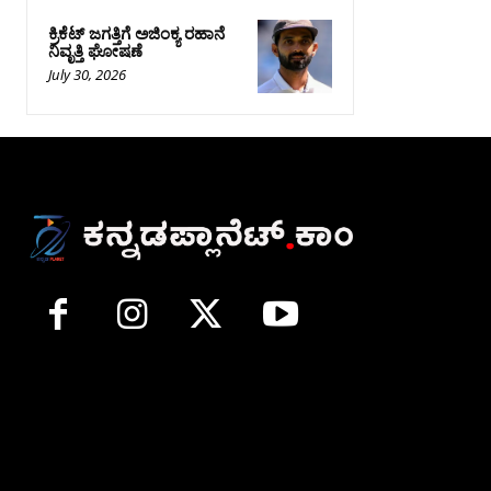
ಕ್ರಿಕೆಟ್‌ ಜಗತ್ತಿಗೆ ಅಜಿಂಕ್ಯ ರಹಾನೆ
ನಿವೃತ್ತಿ ಘೋಷಣೆ
July 30, 2026