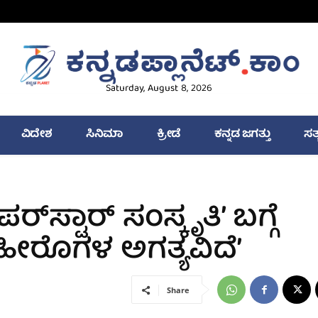
Saturday, August 8, 2026
ವಿದೇಶ
ಸಿನಿಮಾ
ಕ್ರೀಡೆ
ಕನ್ನಡ ಜಗತ್ತು
ಸತ
‌ಸ್ಟಾರ್ ಸಂಸ್ಕೃತಿ’ ಬಗ್ಗೆ
ೆ ಹೀರೊಗಳ ಅಗತ್ಯವಿದೆ’
Share