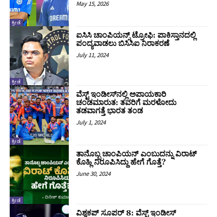
May 15, 2026
ಕ್ರೀಡೆ
ಐಸಿಸಿ ಚಾಂಪಿಯನ್ಸ್ ಟ್ರೋಫಿ: ಪಾಕಿಸ್ತಾನದಲ್ಲಿ
ಪಂದ್ಯವಾಡಲು ಬಿಸಿಸಿಐ ನಿರಾಕರಣೆ
July 11, 2024
ಕ್ರೀಡೆ
ವೆಸ್ಟ್​ ಇಂಡೀಸ್​ನಲ್ಲಿ ಅಪಾಯಕಾರಿ
ಚಂಡಮಾರುತ: ತವರಿಗೆ ಮರಳೋದು
ತಡವಾಗತ್ತೆ ಭಾರತ ತಂಡ
July 1, 2024
ಕ್ರೀಡೆ
ತಾನೊಬ್ಬ ಚಾಂಪಿಯನ್ ಎಂಬುದನ್ನು ವಿರಾಟ್
ಕೊಹ್ಲಿ ನಿರೂಪಿಸಿದ್ದು ಹೇಗೆ ಗೊತ್ತೆ?
June 30, 2024
ಕ್ರೀಡೆ
ವಿಶ್ವಕಪ್ ಸೂಪರ್ 8: ವೆಸ್ಟ್ ಇಂಡೀಸ್