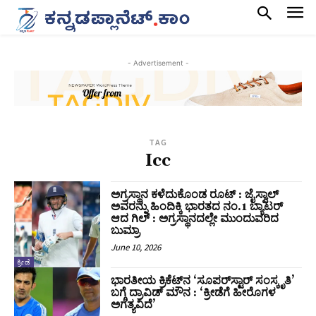
- Advertisement -
TAG
Icc
ಅಗ್ರಸ್ಥಾನ ಕಳೆದುಕೊಂಡ ರೂಟ್ : ಜೈಸ್ವಾಲ್
ಅವರನ್ನು ಹಿಂದಿಕ್ಕಿ ಭಾರತದ ನಂ.1 ಬ್ಯಾಟರ್
ಆದ ಗಿಲ್ : ಅಗ್ರಸ್ಥಾನದಲ್ಲೇ ಮುಂದುವರಿದ
ಬುಮ್ರಾ
June 10, 2026
ಕ್ರೀಡೆ
ಭಾರತೀಯ ಕ್ರಿಕೆಟ್‌ನ ‘ಸೂಪರ್‌ಸ್ಟಾರ್ ಸಂಸ್ಕೃತಿ’
ಬಗ್ಗೆ ದ್ರಾವಿಡ್ ಮೌನ : ‘ಕ್ರೀಡೆಗೆ ಹೀರೊಗಳ
ಅಗತ್ಯವಿದೆ’