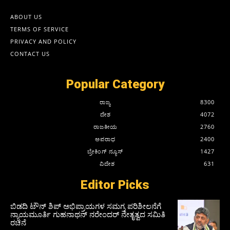
ABOUT US
TERMS OF SERVICE
PRIVACY AND POLICY
CONTACT US
Popular Category
ರಾಜ್ಯ
8300
ದೇಶ
4072
ರಾಜಕೀಯ
2760
ಅಪರಾಧ
2400
ಬ್ರೇಕಿಂಗ್ ನ್ಯೂಸ್
1427
ವಿದೇಶ
631
Editor Picks
ಬಿಡದಿ ಟೌನ್ ಶಿಪ್ ಅಭಿಪ್ರಾಯಗಳ ಸಮಗ್ರ ಪರಿಶೀಲನೆಗೆ
ನ್ಯಾಯಮೂರ್ತಿ ಗುಹನಾಥನ್ ನರೇಂದರ್ ನೇತೃತ್ವದ ಸಮಿತಿ
ರಚನೆ