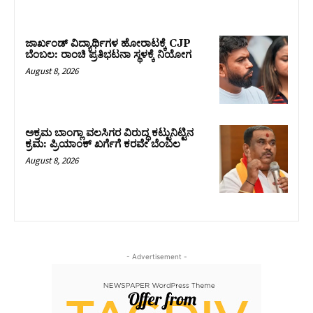
ಜಾರ್ಖಂಡ್‌ ವಿದ್ಯಾರ್ಥಿಗಳ ಹೋರಾಟಕ್ಕೆ CJP
ಬೆಂಬಲ: ರಾಂಚಿ ಪ್ರತಿಭಟನಾ ಸ್ಥಳಕ್ಕೆ ನಿಯೋಗ
August 8, 2026
ಅಕ್ರಮ ಬಾಂಗ್ಲಾ ವಲಸಿಗರ ವಿರುದ್ಧ ಕಟ್ಟುನಿಟ್ಟಿನ
ಕ್ರಮ: ಪ್ರಿಯಾಂಕ್ ಖರ್ಗೆಗೆ ಕರವೇ ಬೆಂಬಲ
August 8, 2026
- Advertisement -