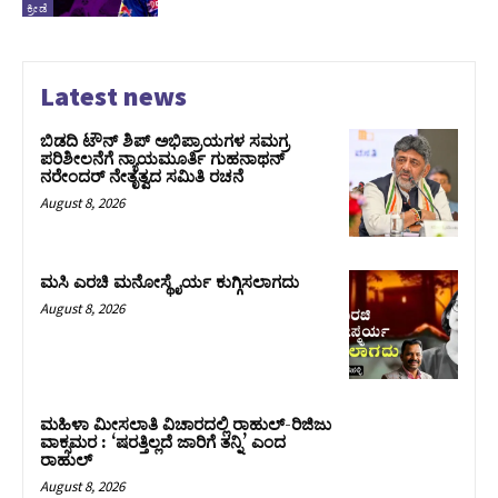
ಕ್ರೀಡೆ
Latest news
ಬಿಡದಿ ಟೌನ್ ಶಿಪ್ ಅಭಿಪ್ರಾಯಗಳ ಸಮಗ್ರ
ಪರಿಶೀಲನೆಗೆ ನ್ಯಾಯಮೂರ್ತಿ ಗುಹನಾಥನ್
ನರೇಂದರ್ ನೇತೃತ್ವದ ಸಮಿತಿ ರಚನೆ
August 8, 2026
ಮಸಿ ಎರಚಿ ಮನೋಸ್ಥೈರ್ಯ ಕುಗ್ಗಿಸಲಾಗದು
August 8, 2026
ಮಹಿಳಾ ಮೀಸಲಾತಿ ವಿಚಾರದಲ್ಲಿ ರಾಹುಲ್‌-ರಿಜಿಜು
ವಾಕ್ಸಮರ : ‘ಷರತ್ತಿಲ್ಲದೆ ಜಾರಿಗೆ ತನ್ನಿ’ ಎಂದ
ರಾಹುಲ್‌
August 8, 2026