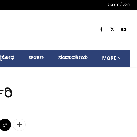
Sign in / Join
್ಯಶೋಧ
ಅಂಕಣ
ಸಂಪಾದಕೀಯ
MORE
ಜರಿ