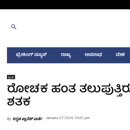
ಬ್ರೇಕಿಂಗ್ ನ್ಯೂಸ್
ರಾಜ್ಯ
ಅಪರಾಧ
ದೇಶ
ಕ್ರೀಡೆ
ರೋಚಕ ಹಂತ ತಲುಪುತ್ತಿರು
ಶತಕ
January 27 2024, 05:01 pm
By
ಕನ್ನಡ ಪ್ಲಾನೆಟ್ ವಾರ್ತೆ