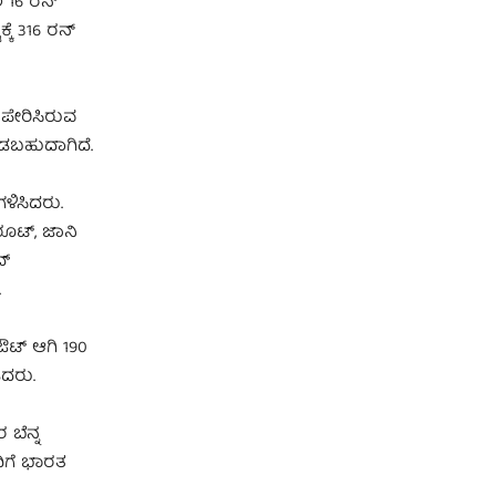
ಲ 16 ರನ್
್ಕೆ 316 ರನ್
 ಪೇರಿಸಿರುವ
ನೀಡಬಹುದಾಗಿದೆ.
ಳಿಸಿದರು.
 ರೂಟ್, ಜಾನಿ
ದ್
.
 ಔಟ್ ಆಗಿ 190
ಿದರು.
 ಬೆನ್ನ
ದಿಗೆ ಭಾರತ