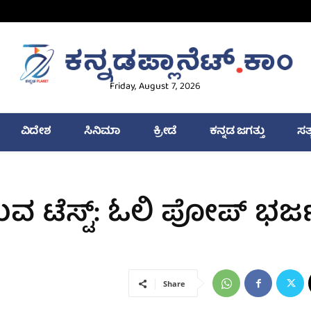
Friday, August 7, 2026
ವಿದೇಶ
ಸಿನಿಮಾ
ಕ್ರೀಡೆ
ಕನ್ನಡ ಜಗತ್ತು
ಸತ
ವ ಟೆಸ್ಟ್: ಓಲಿ ಪೋಪ್ ಭರ್
Share