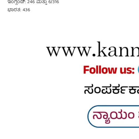
ಇಂಗ್ಲೆಂಡ್: 246 ಮತ್ತು 6/316
ಭಾರತ: 436