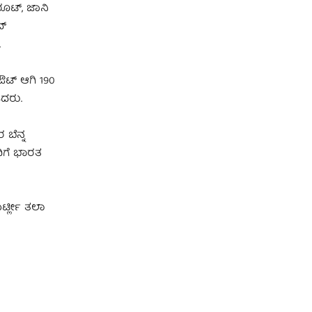
 ರೂಟ್, ಜಾನಿ
ದ್
.
 ಔಟ್ ಆಗಿ 190
ಿದರು.
 ಬೆನ್ನ
ದಿಗೆ ಭಾರತ
್ಟ್ಲೀ ತಲಾ