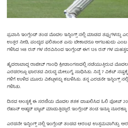
ಪ್ರವಾಸಿ ಇಂಗ್ಲೆಂಡ್ ತಂಡ ಮೊದಲ ಇನ್ನಿಂಗ್ಸ್ ನಲ್ಲಿ ಮಾಡದ ತಪ್ಪುಗಳನ್ನು ಎ
ಉತ್ತರ ನೀಡಿ, ಪಂದ್ಯದ ಫಲಿತಾಂಶ ಏನು ಬೇಕಾದರೂ ಆಗಬಹುದು ಎಂಬ ನಿರೀಕ್
ಗಳಿಸಿದ 148 ರನ್ ಗಳ ನೆರವಿನಿಂದ ಇಂಗ್ಲೆಂಡ್ ಈಗ 126 ರನ್ ಗಳ ಮಹತ್ವದ ಮ
ಹೈದರಾಬಾದ್ನ ರಾಜೀವ್ ಗಾಂಧಿ ಕ್ರೀಡಾಂಗಣದಲ್ಲಿ ನಡೆಯುತ್ತಿರುವ ಮೊದಲ 
ಎರಡರಲ್ಲೂ ಭಾರತದ ವಿರುದ್ಧ ಮೇಲುಗೈ ಸಾಧಿಸಿತು. ನಿನ್ನೆ 7 ವಿಕೆಟ್ ನಷ್ಟಕ
ಗಳಿಗೆ ಉಳಿದ ಮೂರು ವಿಕೆಟ್ಗಳನ್ನು ಕಬಳಿಸಿತು. ತನ್ನ ಎರಡನೇ ಇನ್ನಿಂಗ್ಸ್ ನಲ್ಲ
ಗಳಿಸಿತು.
ದಿನದ ಅಂತ್ಯಕ್ಕೆ ಈ ಸರಣಿಯ ಮೊದಲ ಶತಕ ದಾಖಲಿಸಿದ ಓಲಿ ಪೋಪ್ 208 ಎಸೆತಗ
ರೆಹಾನ್ ಅಹ್ಮದ್ ಬ್ಯಾಟ್ ಮಾಡುತ್ತಿದ್ದಾರೆ. ಇಂಗ್ಲೆಂಡ್ ತಂಡ ಇನ್ನೂ ನೂರಕ್ಕೂ
ಎರಡನೇ ಇನ್ನಿಂಗ್ಸ್ ನಲ್ಲಿ ಇಂಗ್ಲೆಂಡ್ ತಂಡದ ಆರಂಭ ಉತ್ತಮವಾಗಿತ್ತು. ಆ