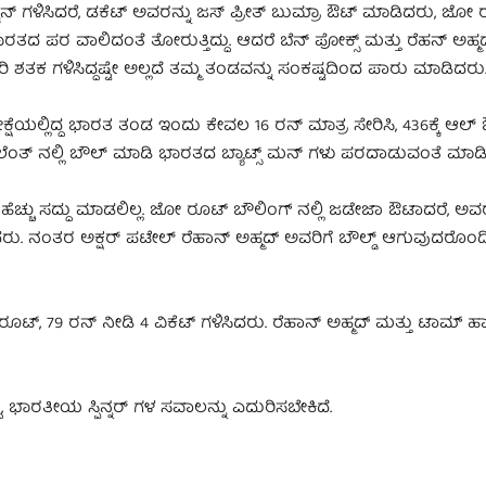
ಅಶ್ವಿನ್ ಗಳಿಸಿದರೆ, ಡಕೆಟ್ ಅವರನ್ನು ಜಸ್ ಪ್ರೀತ್ ಬುಮ್ರಾ ಔಟ್ ಮಾಡಿದರು, ಜೋ
ಭಾರತದ ಪರ ವಾಲಿದಂತೆ ತೋರುತ್ತಿದ್ದು. ಆದರೆ ಬೆನ್ ಪೋಕ್ಸ್ ಮತ್ತು ರೆಹನ್ ಅಹ್ಮ
 ಗಳಿಸಿದ್ದಷ್ಟೇ ಅಲ್ಲದೆ ತಮ್ಮ ತಂಡವನ್ನು ಸಂಕಷ್ಟದಿಂದ ಪಾರು ಮಾಡಿದರು
ಿರೀಕ್ಷೆಯಲ್ಲಿದ್ದ ಭಾರತ ತಂಡ ಇಂದು ಕೇವಲ 16 ರನ್ ಮಾತ್ರ ಸೇರಿಸಿ, 436ಕ್ಕೆ ಆಲ್
ು ಲೆಂತ್ ನಲ್ಲಿ ಬೌಲ್ ಮಾಡಿ ಭಾರತದ ಬ್ಯಾಟ್ಸ್ ಮನ್ ಗಳು ಪರದಾಡುವಂತೆ ಮಾಡ
ದು ಹೆಚ್ಚು ಸದ್ದು ಮಾಡಲಿಲ್ಲ. ಜೋ ರೂಟ್ ಬೌಲಿಂಗ್ ನಲ್ಲಿ ಜಡೇಜಾ ಔಟಾದರೆ, ಅವರ
ಸಿದರು. ನಂತರ ಅಕ್ಷರ್ ಪಟೇಲ್ ರೆಹಾನ್ ಅಹ್ಮದ್ ಅವರಿಗೆ ಬೌಲ್ಡ್ ಆಗುವುದರೊಂ
್, 79 ರನ್ ನೀಡಿ 4 ವಿಕೆಟ್ ಗಳಿಸಿದರು. ರೆಹಾನ್ ಅಹ್ಮದ್ ಮತ್ತು ಟಾಮ್ ಹಾರ
ು, ಭಾರತೀಯ ಸ್ಪಿನ್ನರ್ ಗಳ ಸವಾಲನ್ನು ಎದುರಿಸಬೇಕಿದೆ.