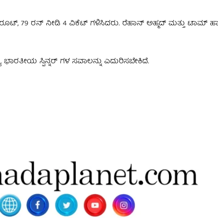
್, 79 ರನ್ ನೀಡಿ 4 ವಿಕೆಟ್ ಗಳಿಸಿದರು. ರೆಹಾನ್ ಅಹ್ಮದ್ ಮತ್ತು ಟಾಮ್ ಹಾರ
ು, ಭಾರತೀಯ ಸ್ಪಿನ್ನರ್ ಗಳ ಸವಾಲನ್ನು ಎದುರಿಸಬೇಕಿದೆ.