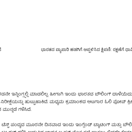
ೆ
ಭಾರತದ ವ್ಯಾಪಾರಿ ಹಡಗಿಗೆ ಅಪ್ಪಳಿಸಿದ ಕ್ಷಿಪಣಿ: ರಕ್ಷಣೆಗೆ ಧ
ರಡನೇ ಇನ್ನಿಂಗ್ಸ್ನಲ್ಲಿ ಮಾಡಲಿಲ್ಲ. ಹೀಗಾಗಿ ಇಂದು ಭಾರತದ ಬೌಲಿಂಗ್ ದಾಳಿಯೆದು
ಷೆಯನ್ನು ಹುಟ್ಟುಹಾಕಿದೆ. ಮಧ್ಯಮ ಕ್ರಮಾಂಕದ ಆಟಗಾರ ಓಲಿ ಪೋಪ್ ಕ್ರೀಸ್ಗೆ
ುನ್ನಡೆ ಗಳಿಸಿದೆ.
ಟೆಸ್ಟ್ ಪಂದ್ಯದ ಮೂರನೇ ದಿನವಾದ ಇಂದು ಇಂಗ್ಲೆಂಡ್ ಬ್ಯಾಟಿಂಗ್ ಮತ್ತು ಬೌಲ