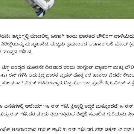
ರಡನೇ ಇನ್ನಿಂಗ್ಸ್ನಲ್ಲಿ ಮಾಡಲಿಲ್ಲ. ಹೀಗಾಗಿ ಇಂದು ಭಾರತದ ಬೌಲಿಂಗ್ ದಾಳಿಯೆದು
ಷೆಯನ್ನು ಹುಟ್ಟುಹಾಕಿದೆ. ಮಧ್ಯಮ ಕ್ರಮಾಂಕದ ಆಟಗಾರ ಓಲಿ ಪೋಪ್ ಕ್ರೀಸ್ಗೆ
ುನ್ನಡೆ ಗಳಿಸಿದೆ.
ಟೆಸ್ಟ್ ಪಂದ್ಯದ ಮೂರನೇ ದಿನವಾದ ಇಂದು ಇಂಗ್ಲೆಂಡ್ ಬ್ಯಾಟಿಂಗ್ ಮತ್ತು ಬೌಲ
್ಕೆ 421 ರನ್ ಗಳಿಸಿ ಆಡುತ್ತಿದ್ದ ಭಾರತ ಬೃಹತ್ ಮೊತ್ತ ಕಲೆ ಹಾಕಲು ಬಿಡದೇ ಕೇವ
ಿ ಸುಲಭವಾಗಿ ವಿಕೆಟ್ ಕಳೆದುಕೊಳ್ಳದೆ, ದಿಟ್ಟ ಹೋರಾಟ ಪ್ರದರ್ಶಿಸಿ, 6 ವಿಕೆಟ್ ನಷ್ಟಕ
ಳಲ್ಲಿ ಅಜೇಯ್ 148 ರನ್ ಗಳಿಸಿ ಕ್ರೀಸ್ನಲ್ಲಿ ಇದ್ದರೆ ಮತ್ತೊಂದೆಡೆ, 16 ರನ್
 ಹೆಚ್ಚು ರನ್ ಗಳಿಸಿದರೆ ಚೆಂಡು ತಿರುಗುತ್ತಿರುವ ಪಿಚ್ನಲ್ಲಿ ಸವಾಲಿನ ಗುರಿಯನ್ನು 
ರಂಭಿಕ ಆಟಗಾರರಾದ ಝಾಕ್ ಕ್ರಾಲಿ 31 ರನ್ ಗಳಿಸಿದರೆ, ಬೆನ್ ಡಕೆಟ್ 47 ರನ್ ಗ