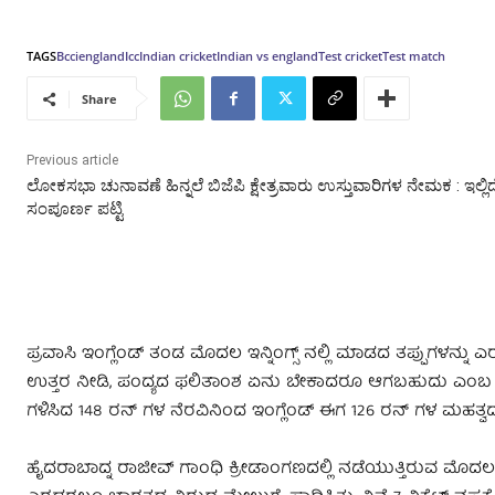
TAGS
Bcci
england
Icc
Indian cricket
Indian vs england
Test cricket
Test match
Share
Previous article
ಲೋಕಸಭಾ ಚುನಾವಣೆ ಹಿನ್ನಲೆ ಬಿಜೆಪಿ ಕ್ಷೇತ್ರವಾರು ಉಸ್ತುವಾರಿಗಳ ನೇಮಕ : ಇಲ್ಲಿದ
ಸಂಪೂರ್ಣ ಪಟ್ಟಿ
ಪ್ರವಾಸಿ ಇಂಗ್ಲೆಂಡ್ ತಂಡ ಮೊದಲ ಇನ್ನಿಂಗ್ಸ್ ನಲ್ಲಿ ಮಾಡದ ತಪ್ಪುಗಳನ್ನು ಎ
ಉತ್ತರ ನೀಡಿ, ಪಂದ್ಯದ ಫಲಿತಾಂಶ ಏನು ಬೇಕಾದರೂ ಆಗಬಹುದು ಎಂಬ ನಿರೀಕ್
ಗಳಿಸಿದ 148 ರನ್ ಗಳ ನೆರವಿನಿಂದ ಇಂಗ್ಲೆಂಡ್ ಈಗ 126 ರನ್ ಗಳ ಮಹತ್ವದ ಮ
ಹೈದರಾಬಾದ್ನ ರಾಜೀವ್ ಗಾಂಧಿ ಕ್ರೀಡಾಂಗಣದಲ್ಲಿ ನಡೆಯುತ್ತಿರುವ ಮೊದಲ 