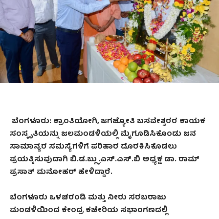
ಬೆಂಗಳೂರು
:
ಕ್ರಾಂತಿಯೋಗಿ
,
ಜಗಜ್ಯೋತಿ ಬಸವೇಶ್ವರರ ಕಾಯಕ
ಸಂಸ್ಕೃತಿಯನ್ನು ಜಲಮಂಡಳಿಯಲ್ಲಿ ಮೈಗೂಡಿಸಿಕೊಂಡು ಜನ
ಸಾಮಾನ್ಯರ ಸಮಸ್ಯೆಗಳಿಗೆ ಪರಿಹಾರ ದೊರಕಿಸಿಕೊಡಲು
ಪ್ರಯತ್ನಿಸುವುದಾಗಿ ಬಿ.ಡ.ಬ್ಲ್ಯು.ಎಸ್.ಎಸ್.ಬಿ ಅಧ್ಯಕ್ಷ ಡಾ. ರಾಮ್
ಪ್ರಸಾತ್ ಮನೋಹರ್ ಹೇಳಿ
ದ್ದಾರೆ.
ಬೆಂಗಳೂರು ಒಳಚರಂಡಿ ಮತ್ತು ನೀರು ಸರಬರಾಜು
ಮಂಡಳಿಯಿಂದ ಕೇಂದ್ರ ಕಚೇರಿಯ ಸಭಾಂಗಣದಲ್ಲಿ