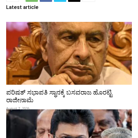
Latest article
ಪರಿಷತ್‌ ಸಭಾಪತಿ ಸ್ಥಾನಕ್ಕೆ ಬಸವರಾಜ ಹೊರಟ್ಟಿ
ರಾಜೀನಾಮೆ
August 7, 2026