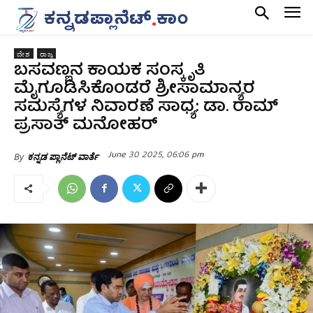
ದೇಶ
ರಾಜ್ಯ
ಬಸವಣ್ಣನ ಕಾಯಕ ಸಂಸ್ಕೃತಿ
ಮೈಗೂಡಿಸಿಕೊಂಡರೆ ಶ್ರೀಸಾಮಾನ್ಯರ
ಸಮಸ್ಯೆಗಳ ನಿವಾರಣೆ ಸಾಧ್ಯ: ಡಾ. ರಾಮ್
ಪ್ರಸಾತ್ ಮನೋಹರ್
June 30 2025, 06:06 pm
By
ಕನ್ನಡ ಪ್ಲಾನೆಟ್ ವಾರ್ತೆ