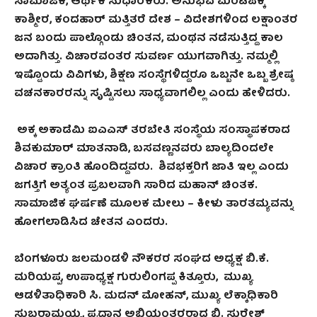
ಸಾಮಾಜಿಕ
,
ಆರ್ಥಿಕ ಸುಧಾರಕರು. ಅನುಭವ ಮಂಟಪಕ್ಕೆ
ಕಾಶ್ಮೀರ
,
ಕಂದಹಾರ್ ಮತ್ತಿತರೆ ದೇಶ – ವಿದೇಶಗಳಿಂದ ಲಕ್ಷಾಂತರ
ಜನ ಬಂದು ಪಾಲ್ಗೊಂಡು ಚಿಂತನ
,
ಮಂಥನ ನಡೆಸುತ್ತಿದ್ದ ಕಾಲ
ಅದಾಗಿತ್ತು. ವಿಚಾರವಂತರ ಸುವರ್ಣ ಯುಗವಾಗಿತ್ತು. ನಮ್ಮಲ್ಲಿ
ಇಷ್ಟೊಂದು ವಿವಿಗಳು
,
ಶಿಕ್ಷಣ ಸಂಸ್ಥೆಗಳಿದ್ದರೂ ಒಬ್ಬ
ನೇ ಒಬ್ಬ ಶ್ರೇಷ್ಠ
ವಚನಕಾರರನ್ನು ಸೃಷ್ಟಿಸಲು ಸಾಧ್ಯವಾಗಲಿಲ್ಲ ಎಂದು ಹೇಳಿದರು.
ಅಕ್ಕ ಅಕಾಡೆಮಿ ಐಎಎಸ್ ತರಬೇತಿ ಸಂಸ್ಥೆಯ ಸಂಸ್ಥಾಪಕರಾದ
ಶಿವಕುಮಾರ್ ಮಾತನಾಡಿ
,
ಬಸವಣ್ಣನವರು ಬಾಲ್ಯದಿಂದಲೇ
ವಿಚಾರ ಕ್ರಾಂತಿ ಹೊಂದಿದ್ದವರು. ಶಿವಭಕ್ತರಿಗೆ ಜಾತಿ ಇಲ್ಲ ಎಂದು
ಜಗತ್ತಿಗೆ ಅತ್ಯಂತ ಪ್ರಬಲವಾಗಿ ಸಾರಿದ ಮಹಾನ್ ಚಿಂತಕ.
ಸಾಮಾಜಿಕ ಘರ್ಷಣೆ ಮೂಲಕ ಮೇಲು – ಕೀಳು ತಾರತಮ್ಯವನ್ನು
ಹೋಗಲಾಡಿಸಿದ ಚೇತನ ಎಂದರು.
ಬೆಂಗಳೂರು ಜಲಮಂಡಳಿ ನೌಕರರ ಸಂಘದ ಅಧ್ಯಕ್ಷ ಬಿ.ಕೆ.
ಮರಿಯಪ್ಪ
,
ಉಪಾಧ್ಯಕ್ಷ ಗುರುಲಿಂಗಪ್ಪ ಕಿತ್ತೂರು
,
ಮುಖ್ಯ
ಆಡಳಿತಾಧಿಕಾರಿ ಸಿ. ಮದನ್ ಮೋಹನ್
,
ಮುಖ್ಯ ಲೆಕ್ಕಾಧಿಕಾರಿ
ಸುಬ್ಬರಾಮಯ್ಯ
,
ಪ್ರಧಾನ ಅಭಿಯಂತರರಾದ ಬಿ. ಸುರೇಶ್