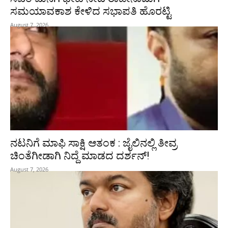
ಸಮಯಾವಕಾಶ ಕೇಳಿದ ಸಭಾಪತಿ ಹೊರಟ್ಟಿ
August 7, 2026
ನಟನಿಗೆ ಮಾಫಿ ಸಾಕ್ಷಿ ಆತಂಕ : ಜೈಲಿನಲ್ಲಿ ತೀವ್ರ
ಚಿಂತೆಗೀಡಾಗಿ ನಿದ್ದೆ ಮಾಡದ ದರ್ಶನ್!
August 7, 2026