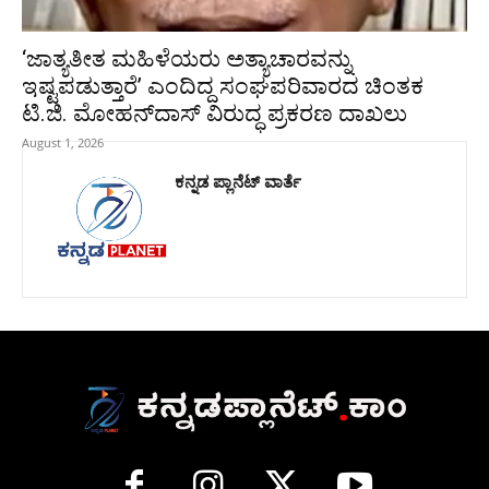
‘ಜಾತ್ಯತೀತ ಮಹಿಳೆಯರು ಅತ್ಯಾಚಾರವನ್ನು
ಇಷ್ಟಪಡುತ್ತಾರೆ’ ಎಂದಿದ್ದ ಸಂಘಪರಿವಾರದ ಚಿಂತಕ
ಟಿ.ಜಿ. ಮೋಹನ್‌ದಾಸ್ ವಿರುದ್ಧ ಪ್ರಕರಣ ದಾಖಲು
August 1, 2026
ಕನ್ನಡ ಪ್ಲಾನೆಟ್ ವಾರ್ತೆ