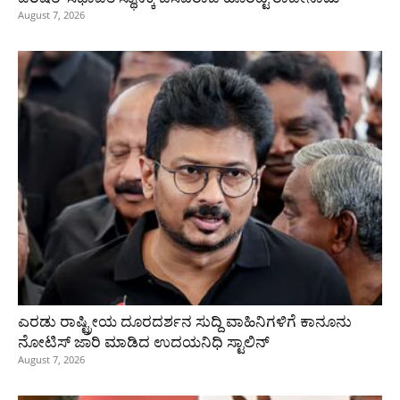
August 7, 2026
ಎರಡು ರಾಷ್ಟ್ರೀಯ ದೂರದರ್ಶನ ಸುದ್ದಿ ವಾಹಿನಿಗಳಿಗೆ ಕಾನೂನು
ನೋಟಿಸ್ ಜಾರಿ ಮಾಡಿದ ಉದಯನಿಧಿ ಸ್ಟಾಲಿನ್
August 7, 2026