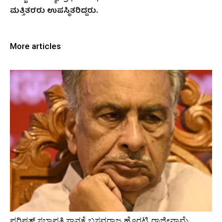
ಮತ್ತಿತರರು ಉಪಸ್ಥಿತರಿದ್ದರು.
More articles
ಪರಿಷತ್‌ ಸಭಾಪತಿ ಸ್ಥಾನಕ್ಕೆ ಬಸವರಾಜ ಹೊರಟ್ಟಿ ರಾಜೀನಾಮೆ