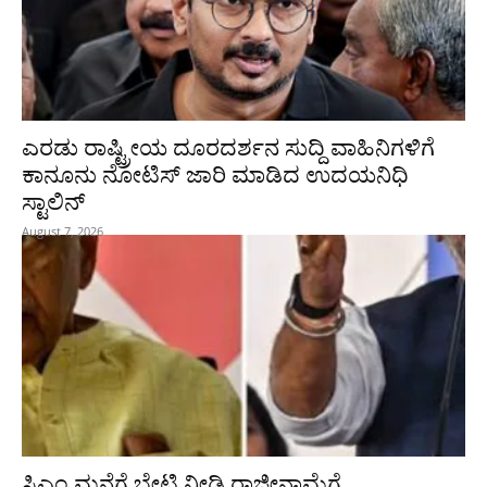
ಎರಡು ರಾಷ್ಟ್ರೀಯ ದೂರದರ್ಶನ ಸುದ್ದಿ ವಾಹಿನಿಗಳಿಗೆ
ಕಾನೂನು ನೋಟಿಸ್ ಜಾರಿ ಮಾಡಿದ ಉದಯನಿಧಿ
ಸ್ಟಾಲಿನ್
August 7, 2026
ಸಿಎಂ ಮನೆಗೆ ಭೇಟಿ ನೀಡಿ ರಾಜೀನಾಮೆಗೆ