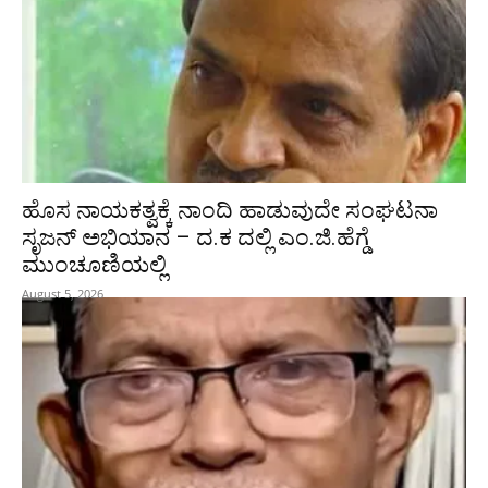
ಹೊಸ ನಾಯಕತ್ವಕ್ಕೆ ನಾಂದಿ ಹಾಡುವುದೇ ಸಂಘಟನಾ
ಸೃಜನ್ ಅಭಿಯಾನ – ದ.ಕ ದಲ್ಲಿ ಎಂ.ಜಿ.ಹೆಗ್ಡೆ
ಮುಂಚೂಣಿಯಲ್ಲಿ
August 5, 2026