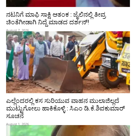
ನಟನಿಗೆ ಮಾಫಿ ಸಾಕ್ಷಿ ಆತಂಕ : ಜೈಲಿನಲ್ಲಿ ತೀವ್ರ
ಚಿಂತೆಗೀಡಾಗಿ ನಿದ್ದೆ ಮಾಡದ ದರ್ಶನ್!
August 7, 2026
ಎಲ್ಲೆಂದರಲ್ಲಿ ಕಸ ಸುರಿಯುವ ವಾಹನ ಮುಲಾಜಿಲ್ಲದೆ
ಮುಟ್ಟುಗೋಲು ಹಾಕಿಕೊಳ್ಳಿ : ಸಿಎಂ ಡಿ.ಕೆ.ಶಿವಕುಮಾರ್‌
ಸೂಚನೆ
August 1, 2026