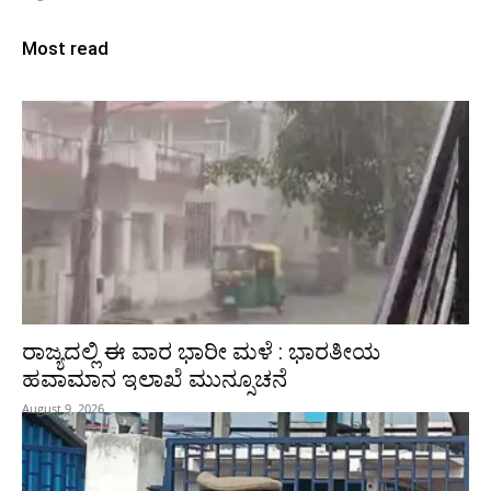
Most read
ರಾಜ್ಯದಲ್ಲಿ ಈ ವಾರ ಭಾರೀ ಮಳೆ : ಭಾರತೀಯ
ಹವಾಮಾನ ಇಲಾಖೆ ಮುನ್ಸೂಚನೆ
August 9, 2026