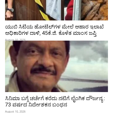
ಯುಬಿ ಸಿಟಿಯ ಹೋಟೆಲ್‌ಗಳ ಮೇಲೆ ಆಹಾರ ಇಲಾಖೆ
ಅಧಿಕಾರಿಗಳ ದಾಳಿ, 45ಕೆ.ಜಿ. ಕೊಳೆತ ಮಾಂಸ ಜಪ್ತಿ
August 10, 2026
ಸಿನಿಮಾ ಬಗ್ಗೆ ಚರ್ಚೆಗೆ ಕರೆದು ನಟಿಗೆ ಲೈಂಗಿಕ ದೌರ್ಜನ್ಯ :
73 ವರ್ಷದ ನಿರ್ದೇಶಕನ ಬಂಧನ
August 10, 2026