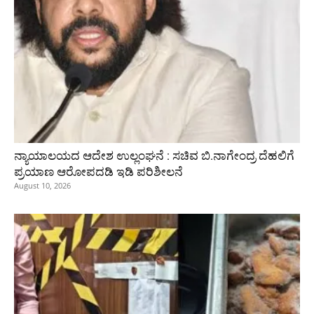
ನ್ಯಾಯಾಲಯದ ಆದೇಶ ಉಲ್ಲಂಘನೆ : ಸಚಿವ ಬಿ.ನಾಗೇಂದ್ರ ದೆಹಲಿಗೆ
ಪ್ರಯಾಣ ಆರೋಪದಡಿ ಇಡಿ ಪರಿಶೀಲನೆ
August 10, 2026