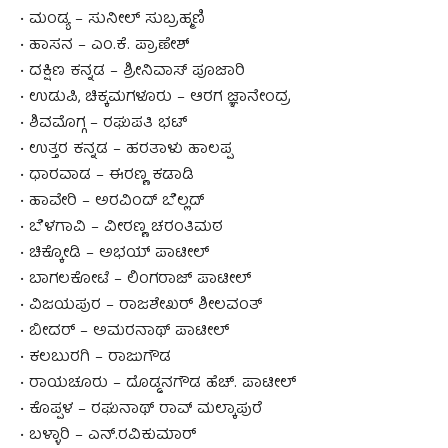
• ಮಂಡ್ಯ – ಸುನೀಲ್ ಸುಬ್ರಹ್ಮಣಿ
• ಹಾಸನ – ಎಂ.ಕೆ. ಪ್ರಾಣೇಶ್
• ದಕ್ಷಿಣ ಕನ್ನಡ – ಶ್ರೀನಿವಾಸ್ ಪೂಜಾರಿ
• ಉಡುಪಿ, ಚಿಕ್ಕಮಗಳೂರು – ಆರಗ ಜ್ಞಾನೇಂದ್ರ
• ಶಿವಮೊಗ್ಗ – ರಘುಪತಿ ಭಟ್
• ಉತ್ತರ ಕನ್ನಡ – ಹರತಾಳು ಹಾಲಪ್ಪ
• ಧಾರವಾಡ – ಈರಣ್ಣ ಕಡಾಡಿ
• ಹಾವೇರಿ – ಅರವಿಂದ್ ಬೆಲ್ಲದ್
• ಬೆಳಗಾವಿ – ವೀರಣ್ಣ ಚರಂತಿಮಠ
• ಚಿಕ್ಕೋಡಿ – ಅಭಯ್ ಪಾಟೀಲ್
• ಬಾಗಲಕೋಟೆ – ಲಿಂಗರಾಜ್ ಪಾಟೀಲ್
• ವಿಜಯಪುರ – ರಾಜಶೇಖರ್ ಶೀಲವಂತ್
• ಬೀದರ್ – ಅಮರನಾಥ್ ಪಾಟೀಲ್
• ಕಲಬುರಗಿ – ರಾಜುಗೌಡ
• ರಾಯಚೂರು – ದೊಡ್ಡನಗೌಡ ಹೆಚ್. ಪಾಟೀಲ್
• ಕೊಪ್ಪಳ – ರಘುನಾಥ್ ರಾವ್ ಮಲ್ಕಾಪುರೆ
• ಬಳ್ಳಾರಿ – ಎನ್.ರವಿಕುಮಾರ್