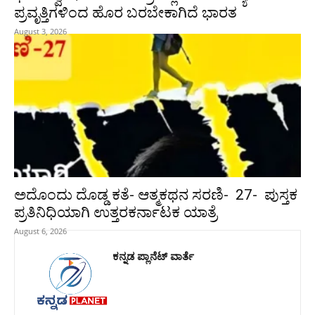
ಪ್ರವೃತ್ತಿಗಳಿಂದ ಹೊರ ಬರಬೇಕಾಗಿದೆ ಭಾರತ
August 3, 2026
ಅದೊಂದು ದೊಡ್ಡ ಕತೆ- ಆತ್ಮಕಥನ ಸರಣಿ- 27- ಪುಸ್ತಕ
ಪ್ರತಿನಿಧಿಯಾಗಿ ಉತ್ತರಕರ್ನಾಟಕ ಯಾತ್ರೆ
August 6, 2026
ಕನ್ನಡ ಪ್ಲಾನೆಟ್ ವಾರ್ತೆ